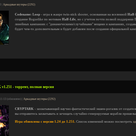
0 |
Аркадные шутеры (2292)
Codename: Loop
- игра в жанре twin-stick shooter, основанная на вселенной
Half-
создание Roguelike по мотивам
Half-Life
, но с учетом почти полной поддержки 
линейных кампаниях с "динамическими/случайными" вещами и кампаниях, создава
будет чем-то дополнительным и будет добавлен после создания официальной ка
1.251 - торрент, полная версия
11-13 (обновлено) |
Аркадные шутеры (2292)
CRYPTARK
- захватывающий научно-фантастический экшен-рогалик от создате
вы отправитесь захватывать и зачищать случайно-генерируемые корабли пришель
Игра обновлена с версии 1.24 до 1.251.
Список изменений можно посмотреть
з