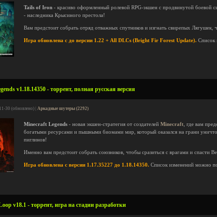
Tails of Iron
- красиво оформленный ролевой RPG-экшен с продвинутой боевой си
- наследника Крысиного престола!
Вам предстоит собрать отряд отважных спутников и изгнать свирепых Лягушек, ч
Игра обновлена с до версии 1.22 + All DLCs (Bright Fir Forest Update).
Список 
gends v1.18.14350 - торрент, полная русская версия
11-30 (обновлено) |
Аркадные шутеры (2292)
Minecraft Legends
- новая экшен-стратегия от создателей
Minecraft
, где вам пре
богатыми ресурсами и пышными биомами мир, который оказался на грани уничто
пиглинов!
Именно вам предстоит собрать союзников, чтобы сразиться с врагами и спасти В
Игра обновлена с версии 1.17.35227 до 1.18.14350.
Список изменений можно п
oop v18.1 - торрент, игра на стадии разработки