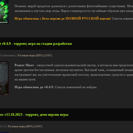
Помимо людей придется сражаться с различными фэнтезийными существами. Мож
заклинания и изучать мир игры. Карта генерируется случайным образом при ка
Игра обновлена с Бета-версии до ПОЛНОЙ РУССКОЙ версии!
Список измен
 v0.4.9 - торрент, игра на стадии разработки
6 (обновлено) |
Ролевые игры (RPG) (3507)
Panzer Shoot
- скоростной однопользовательский шутер, в котором вам предстои
арене против бесчисленных легионов мутантов. Быстрый танк, оснащенный мощн
настраивает вас на уничтожение вражеской пехоты, транспортных средств и здан
на вашем пути.
Игра обновлена до v0.4.9.
Список изменений не найден.
rs v13.10.2023 - торрент, демо версия игры
10-13 |
Ролевые игры (RPG) (3507)