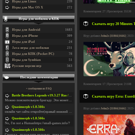
Игры для Linux
239
Игры для Mac OS X
272
Комментариев: 27 | Просмотров: 35530
Игры для мобилок и КПК
Скачать игру 20 Minutes T
Игры для Android
1683
Игры для iPhone
309
Игру добавил
John2s [11866|1666]
| 2023-
Игры для iPad
24
Java-игры для мобилки
231
Игры для КПК (Pocket PC)
78
Игры для Symbian
51
Русские версии игр
563
Последние комментарии
Комментариев: 17 | Просмотров: 21188
+ сообщения из FAQ
Battle Brothers Legends v19.3.27 Rus / + Battle Brothers Legends v19.3.39 Eng
Скачать игру Erra: Exordi
Можно пояснительную бригаду. Эти монетки, они в ка
Quasimorph v1.0.566s
Игру добавил
John2s [11866|1666]
| 2023-
онлайн чат сайта откройте(правый нижний угол экран
Quasimorph v1.0.566s
No, I'm not a Humanhttps://small-games.info/?
Quasimorph v1.0.566s
Спокуха...подождите недельку...пока админов отпуст