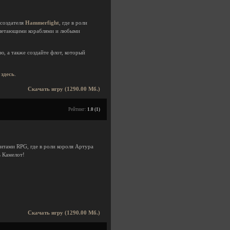
 создателя
Hammerfight
, где в роли
 летающими кораблями и любыми
, а также создайте флот, который
ь
здесь
.
Скачать игру (1290.00 Мб.)
Рейтинг:
1.0 (1)
нтами RPG, где в роли короля Артура
ь Камелот!
Скачать игру (1290.00 Мб.)