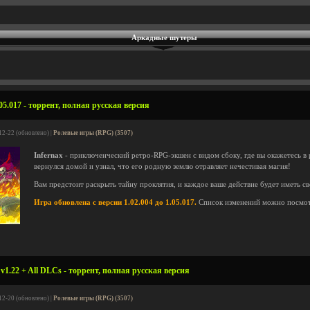
Аркадные шутеры
05.017 - торрент, полная русская версия
12-22 (обновлено) |
Ролевые игры (RPG) (3507)
Infernax
- приключенческий ретро-RPG-экшен с видом сбоку, где вы окажетесь в 
вернулся домой и узнал, что его родную землю отравляет нечестивая магия!
Вам предстоит раскрыть тайну проклятия, и каждое ваше действие будет иметь св
Игра обновлена с версии 1.02.004 до 1.05.017.
Список изменений можно посмо
 v1.22 + All DLCs - торрент, полная русская версия
12-20 (обновлено) |
Ролевые игры (RPG) (3507)