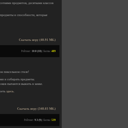
 сотнями предметов, десятками классов
ь предметы и способности, которые
Скачать игру (40.91 Мб.)
Рейтинг:
10.0 (18)
| Баллы:
489
м пиксельном стиле!
ми и собирать предметы.
оков пытаются выжить в замке.
реть
здесь
.
Скачать игру (348.03 Мб.)
Рейтинг:
9.3 (9)
| Баллы:
539