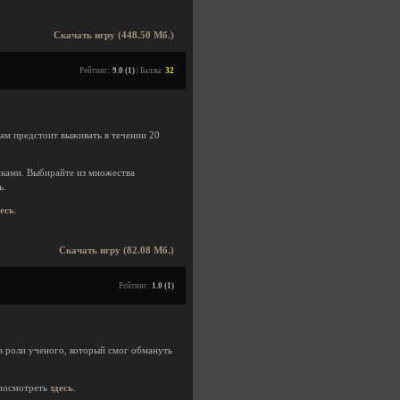
Скачать игру (448.50 Мб.)
Рейтинг:
9.0 (1)
| Баллы:
32
вам предстоит выживать в течении 20
иками. Выбирайте из множества
ь.
десь
.
Скачать игру (82.08 Мб.)
Рейтинг:
1.0 (1)
 в роли ученого, который смог обмануть
посмотреть
здесь
.