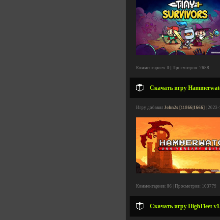
Комментариев: 0 | Просмотров: 2658
Скачать игру Hammerwatch 
Игру добавил
John2s [11866|1666]
| 2023-
Комментариев: 86 | Просмотров: 103779
Скачать игру HighFleet v1