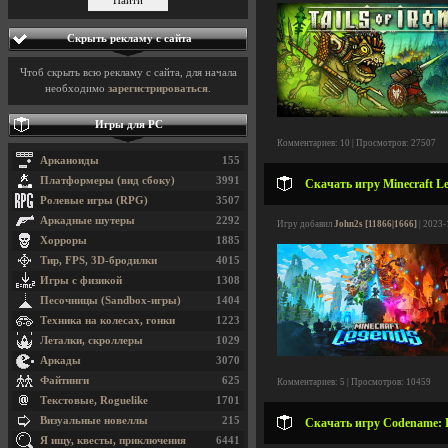
Скрыть рекламу с сайта
Чтоб скрыть всю рекламу с сайта, для начала
необходимо
зарегистрироваться
.
Игры для PC
Комментариев: 10 | Просмотров: 27507
Арканоиды
155
Платформеры (вид сбоку)
3991
Скачать игру Minecraft Le
Ролевые игры (RPG)
3507
Аркадные шутеры
2292
Игру добавил
John2s [11866|1666]
| 2023-
Хорроры
1885
Тир, FPS, 3D-бродилки
4015
Игры с физикой
1308
Песочницы (Sandbox-игры)
1404
Техника на колесах, гонки
1223
Леталки, скроллеры
1029
Аркады
3070
Файтинги
625
Комментариев: 5 | Просмотров: 10459
Текстовые, Roguelike
1701
Визуальные новеллы
215
Скачать игру Codename: L
Я ищу, квесты, приключения
6441