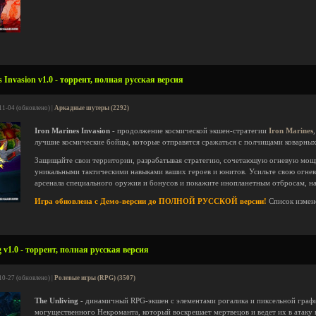
 Invasion v1.0 - торрент, полная русская версия
11-04 (обновлено) |
Аркадные шутеры (2292)
Iron Marines Invasion
- продолжение космической экшен-стратегии
Iron Marines
лучшие космические бойцы, которые отправятся сражаться с полчищами коварны
Защищайте свои территории, разрабатывая стратегию, сочетающую огневую мо
уникальными тактическими навыками ваших героев и юнитов. Усильте свою огн
арсенала специального оружия и бонусов и покажите инопланетным отбросам, на
Игра обновлена с Демо-версии до ПОЛНОЙ РУССКОЙ версии!
Список измен
 v1.0 - торрент, полная русская версия
10-27 (обновлено) |
Ролевые игры (RPG) (3507)
The Unliving
- динамичный RPG-экшен с элементами рогалика и пиксельной график
могущественного Некроманта, который воскрешает мертвецов и ведет их в атаку 