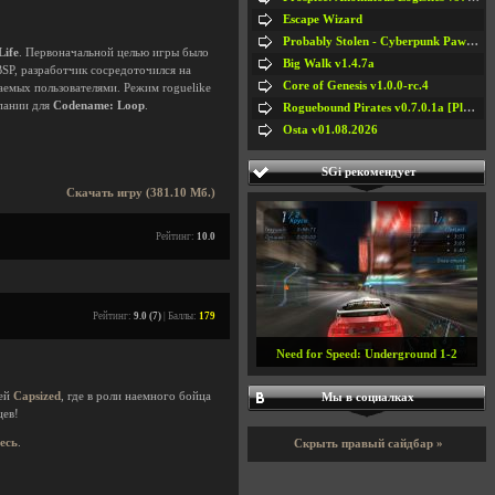
Escape Wizard
Probably Stolen - Cyberpunk Pawnshop Simulator v048c [Playtest]
Life
. Первоначальной целью игры было
Big Walk v1.4.7a
BSP, разработчик сосредоточился на
Core of Genesis v1.0.0-rc.4
емых пользователями. Режим roguelike
мпании для
Codename: Loop
.
Roguebound Pirates v0.7.0.1a [Playtest]
Osta v01.08.2026
SGi рекомендует
Скачать игру (381.10 Мб.)
Рейтинг:
10.0
Рейтинг:
9.0 (7)
| Баллы:
179
Need for Speed: Underground 1-2
лей
Capsized
, где в роли наемного бойца
Мы в социалках
цев!
десь
.
Скрыть правый сайдбар »