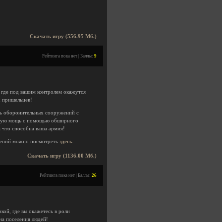
Скачать игру (556.95 Мб.)
Рейтинга пока нет | Баллы:
9
, где под вашим контролем окажутся
х пришельцев!
щь оборонительных сооружений с
евую мощь с помощью обширного
 что способна ваша армия!
ений можно посмотреть
здесь
.
Скачать игру (1136.00 Мб.)
Рейтинга пока нет | Баллы:
26
ой, где вы окажетесь в роли
на поселения людей!