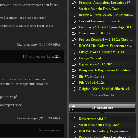
Prospice: Anomalous Logistics v97 [Playtest]
стемой, где вы окажетесь в роли Реджи
Station Breach: Deep Core
BeamNG Drive v0.39.4.0b [Steam Early Access]
тобы спасти свое королевство!
Core of Genesis v1.0.0-rc.4
изменений можно посмотреть
здесь
.
Factorio v2.1.14b + Space Age DLC
Ostranauts v1.0.0.7a
Project Zomboid v42.20.2a [Steam Early Access]
Скачать игру (1474.00 Мб.)
DOOM The Gallery Experience v1.4.2
Lucky Tower Ultimate v1.1.2a
Рейтинга пока нет | Баллы:
221
Escape Wizard
HyperBox v25.12.2025
Dungeons & Degenerate Gamblers v2.0.2a
Big Walk v1.4.7a
дстоит исследовать наполненный
Pile Up! v1.0.12a
жения, из-за вторжения злобных
Original War - Sand of Siberia v1.6.30
Показать Топ-100
ерхний мир!
осмотреть
здесь
.
10 новых игр
Скачать игру (9999.99 Мб.)
Deliverance v0.0.9
Station Breach: Deep Core
Рейтинга пока нет
DOOM The Gallery Experience v1.4.2
Prospice: Anomalous Logistics v97 [Playtest]