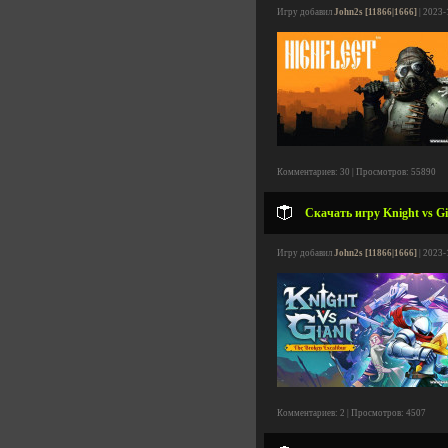
Игру добавил
John2s [11866|1666]
| 2023-
Комментариев: 30 | Просмотров: 55890
Скачать игру Knight vs Gi
Игру добавил
John2s [11866|1666]
| 2023-
Комментариев: 2 | Просмотров: 4507