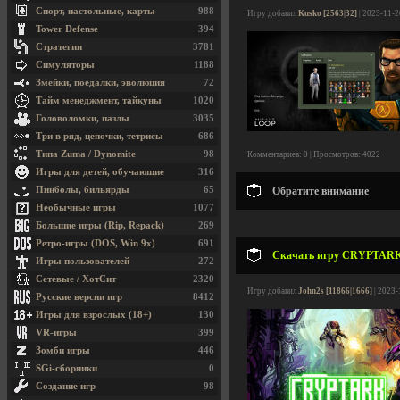
Спорт, настольные, карты
988
Игру добавил
Kusko [2563|32]
| 2023-11-2
Tower Defense
394
Стратегии
3781
Симуляторы
1188
Змейки, поедалки, эволюция
72
Тайм менеджмент, тайкуны
1020
Головоломки, пазлы
3035
Три в ряд, цепочки, тетрисы
686
Типа Zuma / Dynomite
98
Комментариев: 0 | Просмотров: 4022
Игры для детей, обучающие
316
Пинболы, бильярды
65
Обратите внимание
Необычные игры
1077
Большие игры (Rip, Repack)
269
Ретро-игры (DOS, Win 9x)
691
Скачать игру CRYPTARK v
Игры пользователей
272
Сетевые / ХотСит
2320
Игру добавил
John2s [11866|1666]
| 2023-
Русские версии игр
8412
Игры для взрослых (18+)
130
VR-игры
399
Зомби игры
446
SGi-сборники
0
Создание игр
98