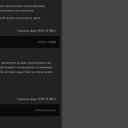
но использовать разнообразные
ждом новом прохождении.
ений можно посмотреть
здесь
.
Скачать игру (929.14 Мб.)
Рейтинг:
5.0 (2)
т как можно дольше продержаться на
ой пушкой и несколькими пулеметами,
ий, которые вырастают из земли прямо
Скачать игру (140.70 Мб.)
Рейтинга пока нет