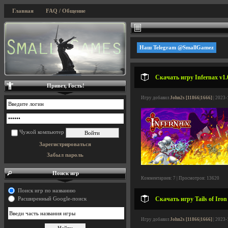
Главная
FAQ / Общение
Наш Telegram @SmallGamez
Скачать игру Infernax v1.
Привет, Гость!
Игру добавил
John2s [11866|1666]
| 2023-
Чужой компьютер
Зарегистрироваться
Забыл пароль
Поиск игр
Комментариев: 7 | Просмотров: 13620
Поиск игр по названию
Скачать игру Tails of Iron
Расширенный Google-поиск
Игру добавил
John2s [11866|1666]
| 2023-