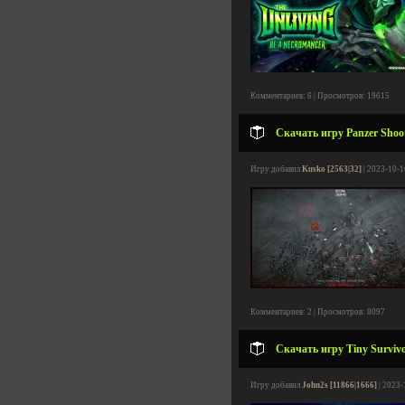
Комментариев: 6 | Просмотров: 19615
Скачать игру Panzer Shoot
Игру добавил
Kusko [2563|32]
| 2023-10-1
Комментариев: 2 | Просмотров: 8097
Скачать игру Tiny Survivo
Игру добавил
John2s [11866|1666]
| 2023-