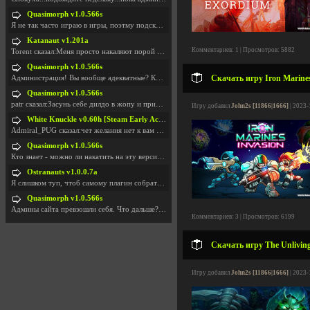
Quasimorph v1.0.566s
Я не так часто играю в игры, поэтму подсказка про
Katanaut v1.201a
Комментариев: 1 | Просмотров: 5882
Torent сказал:Меня просто накаляют порой речи о то
Quasimorph v1.0.566s
Скачать игру Iron Marines
Администрация! Вы вообще адекватные? Какие монетки
Quasimorph v1.0.566s
patr сказал:Засунь себе дилдо в жопу и пришли фотк
Игру добавил
John2s [11866|1666]
| 2023-
White Knuckle v0.60h [Steam Early Access]
Admiral_PUG сказал:чет желания нет к вам сюда захо
Quasimorph v1.0.566s
Кто знает - можно ли накатить на эту версию моды?
Ostranauts v1.0.0.7a
Я слишком туп, чтоб самому плагин собрать. И что-т
Quasimorph v1.0.566s
Админы сайта превзошли себя. Что дальше? Засунь се
Комментариев: 3 | Просмотров: 6199
Скачать игру The Unliving
Игру добавил
John2s [11866|1666]
| 2023-