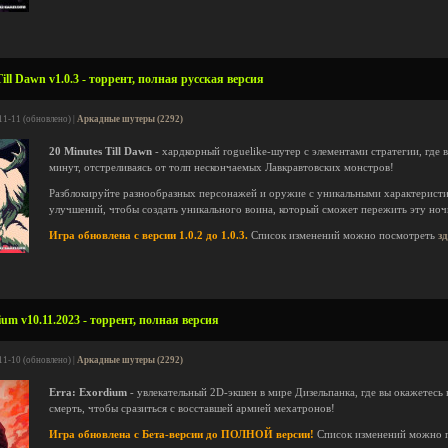
ill Dawn v1.0.3 - торрент, полная русская версия
11-11 (обновлено) |
Аркадные шутеры (2292)
20 Minutes Till Dawn
- хардкорный roguelike-шутер с элементами стратегии, где 
минут, отстреливаясь от толп нескончаемых Лавкравтовских монстров!
Разблокируйте разнообразных персонажей и оружие с уникальными характерист
улучшений, чтобы создать уникального воина, который сможет пережить эту ноч
Игра обновлена с версии 1.0.2 до 1.0.3.
Список изменений можно посмотреть
з
um v10.11.2023 - торрент, полная версия
11-10 (обновлено) |
Аркадные шутеры (2292)
Erra: Exordium
- увлекательный 2D-экшен в мире Дизельпанка, где вы окажетесь
смерть, чтобы сразиться с восставшей армией мехатронов!
Игра обновлена с Бета-версии до ПОЛНОЙ версии!
Список изменений можно 