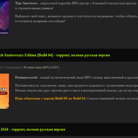
Tiny Survivors
- скоростной roguelite-RPG-шутер с безумной плотностью врагов,
и стремительным рывком!
Выберите свой класс, возьмите оружие и спуститесь в подземелье, чтобы собрат
сочетаются мощными способами!
Anniversary Edition [Build 64] - торрент, полная русская версия
10-11 (обновлено) |
Ролевые игры (RPG) (3507)
Hammerwatch
- новый мультиплеерный инди-RPG-слешер выполненный в красиво
Путешествуя по огромному замку, вам придется сражаться с различными монстра
Можно играть как друг против друга так и в кооперативный режим, где кучка игр
Игра обновлена с версии Build 60 до Build 64.
Список изменений можно посмот
.163d - торрент, полная русская версия