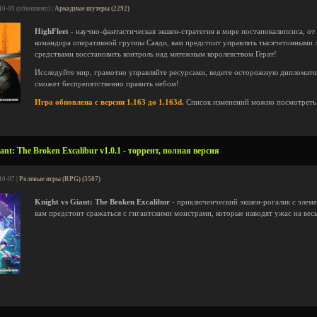
10-09 (обновлено) |
Аркадные шутеры (2292)
HighFleet
- научно-фантастическая экшен-стратегия в мире постапокалипсиса, от
командира оперативной группы Саяди, вам предстоит управлять тысячетонными
средствами восстановить контроль над мятежным королевством Герат!
Исследуйте мир, грамотно управляйте ресурсами, ведите осторожную дипломатию
сможет беспрепятственно править небом!
Игра обновлена с версии 1.163 до 1.163d.
Список изменений можно посмотрет
ant: The Broken Excalibur v1.0.1 - торрент, полная версия
10-07 |
Ролевые игры (RPG) (3507)
Knight vs Giant: The Broken Excalibur
- приключенческий экшен-рогалик с элеме
вам предстоит сражаться с гигантскими монстрами, которые наводят ужас на вес