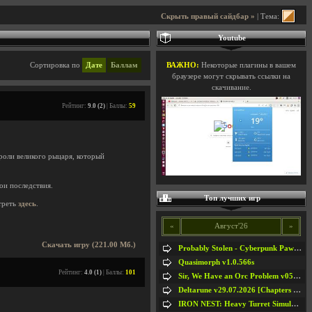
Скрыть правый сайдбар »
| Тема:
Youtube
Сортировка по
Дате
Баллам
ВАЖНО:
Некоторые плагины в вашем
браузере могут скрывать ссылки на
скачивание.
Рейтинг:
9.0 (2)
| Баллы:
59
роли великого рыцаря, который
ои последствия.
Топ лучших игр
треть
здесь
.
«
Август'26
»
Скачать игру (221.00 Мб.)
Probably Stolen - Cyberpunk Pawnshop Simulator v048c [Playtest]
Quasimorph v1.0.566s
Рейтинг:
4.0 (1)
| Баллы:
101
Sir, We Have an Orc Problem v05.08.2026
Deltarune v29.07.2026 [Chapters 1-5] / + RUS [Chapters 1-5]
IRON NEST: Heavy Turret Simulator v1.0a