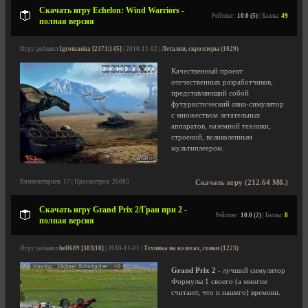
Скачать игру Echelon: Wind Warriors -
Рейтинг:
10.0 (5)
| Баллы:
49
полная версия
Игру добавил
Igromanka [2371|145]
| 2010-11-02 |
Леталки, скроллеры (1029)
Качественный проект
отечественных разработчиков,
представляющий собой
футуристический авиа-симулятор
с множеством летательных
аппаратов, наземной техники,
строений, великолепным
мультиплеером.
Комментариев: 17 | Просмотров: 26083
Скачать игру (212.64 Мб.)
Скачать игру Grand Prix 2/Гран при 2 -
Рейтинг:
10.0 (2)
| Баллы:
8
полная версия
Игру добавил
hell689 [383|10]
| 2010-11-01 |
Техника на колесах, гонки (1223)
Grand Prix 2
- лучший симулятор
Формулы 1 своего (а многие
считают, что и нашего) времени.