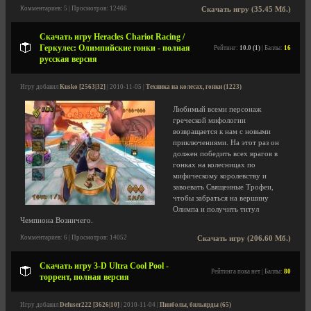
Комментариев: 5 | Просмотров: 12466
Скачать игру (35.45 Мб.)
Скачать игру Heracles Chariot Racing /
Геркулес: Олимпийские гонки - полная
Рейтинг:
10.0 (1)
| Баллы:
16
русская версия
Игру добавил
Kusko [2563|32]
| 2010-11-05 |
Техника на колесах, гонки (1223)
Любимый всеми персонаж
греческой мифологии
возвращается к нам с новыми
приключениями. На этот раз он
должен победить всех врагов в
гонках на колесницах по
мифическому королевству и
завоевать Священные Трофеи,
чтобы забраться на вершину
Олимпа и получить титул
Чемпиона Возничего.
Комментариев: 6 | Просмотров: 14052
Скачать игру (206.60 Мб.)
Скачать игру 3-D Ultra Cool Pool -
Рейтинга пока нет | Баллы:
80
торрент, полная версия
Игру добавил
Defuser222 [3626|10]
| 2010-11-04 |
Пинболы, бильярды (65)