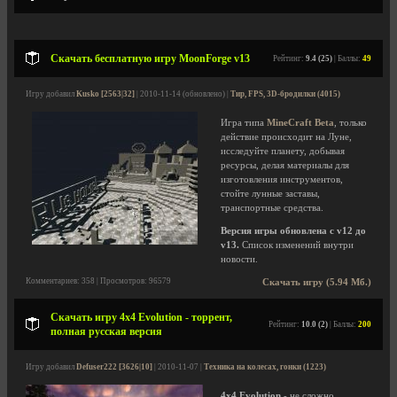
Скачать бесплатную игру MoonForge v13
Рейтинг:
9.4 (25)
| Баллы:
49
Игру добавил
Kusko [2563|32]
| 2010-11-14 (обновлено) |
Тир, FPS, 3D-бродилки (4015)
Игра типа
MineCraft Beta
, только
действие происходит на Луне,
исследуйте планету, добывая
ресурсы, делая материалы для
изготовления инструментов,
стойте лунные заставы,
транспортные средства.
Версия игры обновлена с v12 до
v13.
Список изменений внутри
новости.
Комментариев: 358 | Просмотров: 96579
Скачать игру (5.94 Мб.)
Скачать игру 4x4 Evolution - торрент,
Рейтинг:
10.0 (2)
| Баллы:
200
полная русская версия
Игру добавил
Defuser222 [3626|10]
| 2010-11-07 |
Техника на колесах, гонки (1223)
4x4 Evolution
- не сложно