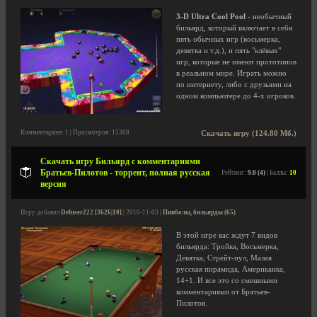
3-D Ultra Cool Pool
- необычный
бильярд, который включает в себя
пять обычных игр (восьмерка,
девятка и т.д.), и пять "клёвых"
игр, которые не имеют прототипов
в реальном мире. Играть можно
по интернету, либо с друзьями на
одном компьютере до 4-х игроков.
Комментариев: 1 | Просмотров: 15368
Скачать игру (124.80 Мб.)
Скачать игру Бильярд с комментариями
Братьев-Пилотов - торрент, полная русская
Рейтинг:
9.0 (4)
| Баллы:
10
версия
Игру добавил
Defuser222 [3626|10]
| 2010-11-03 |
Пинболы, бильярды (65)
В этой игре вас ждут 7 видов
бильярда: Тройка, Восьмерка,
Девятка, Стрейт-пул, Малая
русская пирамида, Американка,
14+1. И все это со смешными
комментариями от Братьев-
Пилотов.