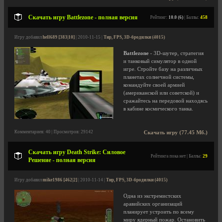
Скачать игру Battlezone - полная версия
Рейтинг:
10.0 (6)
| Баллы:
458
Игру добавил
hell689 [383|10]
| 2010-11-15 |
Тир, FPS, 3D-бродилки (4015)
Battlezone
- 3D-шутер, стратегия
и танковый симулятор в одной
игре. Стройте базу на различных
планетах солнечной системы,
командуйте своей армией
(американской или советской) и
сражайтесь на передовой находясь
в кабине космического танка.
Комментариев: 40 | Просмотров: 29142
Скачать игру (77.45 Мб.)
Скачать игру Death Strike: Силовое
Рейтинга пока нет | Баллы:
29
Решение - полная версия
Игру добавил
mike1986 [462|2]
| 2010-11-14 |
Тир, FPS, 3D-бродилки (4015)
Одна из экстремистских
аравийских организаций
планирует устроить по всему
миру ядерный пожар. Остановить