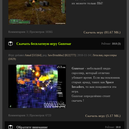
их можете только ВЫ!
Комментариев: 3 | Просмотров: 10365
Скачать игру (81.67 Мб.)
Скачать бесплатную игру Gunroar
Рейтинг:
10.0 (3)
Игру добавил
Amal [515|64]
, ред.
SawDruzhba2 [822|777]
| 2010-11-14 |
Леталки, скроллеры
(1029)
Gunroar
- небольшой инди-
скроллер, который отлично
убивает время. Если вы поклонник
старых аркад, таких как
Space
Invaders
, то вам понравится эта
игра.
Gunroar определённо стоит
скачать !
Комментариев: 3 | Просмотров: 6723
Скачать игру (5.17 Мб.)
Обратите внимание
Рейтинг:
10.0