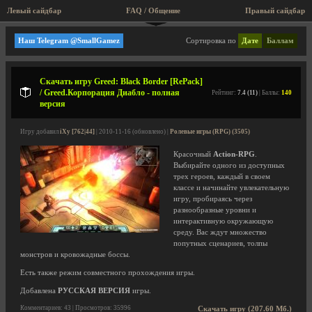
Левый сайдбар
FAQ / Общение
Правый сайдбар
Сетевые / ХотСит
Наш Telegram @SmallGamez
Сортировка по
Дате
Баллам
Скачать игру Greed: Black Border [RePack]
/ Greed.Корпорация Диабло - полная
Рейтинг:
7.4 (11)
| Баллы:
140
версия
Игру добавил
iXy [762|44]
| 2010-11-16 (обновлено) |
Ролевые игры (RPG) (3505)
Красочный
Action-RPG
.
Выбирайте одного из доступных
трех героев, каждый в своем
классе и начинайте увлекательную
игру, пробираясь через
разнообразные уровни и
интерактивную окружающую
среду. Вас ждут множество
попутных сценариев, толпы
монстров и кровожадные боссы.
Есть также режим совместного прохождения игры.
Добавлена
РУССКАЯ ВЕРСИЯ
игры.
Комментариев: 43 | Просмотров: 35996
Скачать игру (207.60 Мб.)