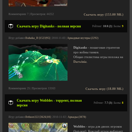
Комментариев: 7 | Просмотров: 44252
Скачать игру (153.00 Мб.)
Скачать игру Digitanks - полная версия
Рейтинг:
10.0 (2)
| Баллы:
9
Игру добавил
Dahaka_D [1523|95]
| 2010-11-03 |
Аркадные шутеры (2292)
Digitanks
- пошаговая стратегия
про войны танков.
Общая стилистика игры похожа на
Darwinia
.
Комментариев: 25 | Просмотров: 13163
Скачать игру (18.80 Мб.)
Скачать игру Wobbles - торрент, полная
Рейтинг:
7.7 (3)
| Баллы:
8
версия
Игру добавил
Defuser222 [3626|10]
| 2010-11-02 |
Аркады (3070)
Wobbles
- игра для двоих игроков
(hot-seat). Каждый игрок выбирает