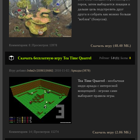
героя, затем выбирается локация и
дальше цель подстрелить друг
друга и собрать как можно больше
"воблов" (бонусов).
Комментариев: 8 | Просмотров: 13978
Скачать игру (48.40 Мб.)
Скачать бесплатную игру Tea Time Quarrel
Рейтинг:
5.0 (1)
| Баллы:
8
Игру добавил
John2s [11865|1666]
| 2010-11-02 |
Аркады (3070)
Tea Time Quarrel
- необычная
инди-аркада с интересной
концепцией - игроки сами
выбирают правила игры.
Комментариев: 14 | Просмотров: 15274
Скачать игру (2.06 Мб.)