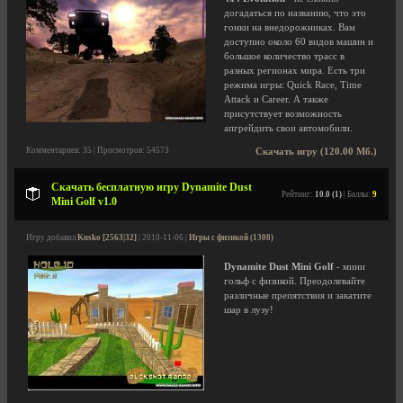
догадаться по названию, что это
гонки на внедорожниках. Вам
доступно около 60 видов машин и
большое количество трасс в
разных регионах мира. Есть три
режима игры: Quick Race, Time
Attack и Career. А также
присутствует возможность
апгрейдить свои автомобили.
Комментариев: 35 | Просмотров: 54573
Скачать игру (120.00 Мб.)
Скачать бесплатную игру Dynamite Dust
Рейтинг:
10.0 (1)
| Баллы:
9
Mini Golf v1.0
Игру добавил
Kusko [2563|32]
| 2010-11-06 |
Игры с физикой (1308)
Dynamite Dust Mini Golf
- мини
гольф с физикой. Преодолевайте
различные препятствия и закатите
шар в лузу!