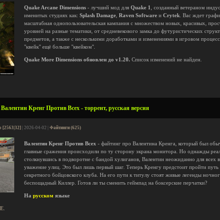
Quake Arcane Dimensions
- лучший мод для
Quake 1
, созданный ветераном индус
именитых студиях как:
Splash Damage
,
Raven Software
и
Crytek
. Вас ждет граф
масштабная однопользовательская кампания с множеством новых, красивых, про
уровней на разные тематики, от средневекового замка до футуристических струк
предметов, а также с несколькими доработками и изменениями в игровом процес
"квейк" ещё больше "квейком".
Quake More Dimensions обновлен до v1.20.
Список изменений не найден.
Валентин Кренг Против Всех - торрент, русская версия
 [2563|32]
| 2026-04-02 |
Файтинги (625)
Валентин Кренг Против Всех
- файтинг про Валентина Кренга, который был обы
главные сражения происходили по ту сторону экрана монитора. Но однажды реал
столкнувшись в подворотне с бандой хулиганов, Валентин неожиданно для всех в
уважение улиц. Это был лишь первый шаг. Теперь Кренгу предстоит пройти путь 
секретного бойцовского клуба. На его пути к титулу стоят живые легенды ночно
беспощадный Киллер. Готов ли ты сменить геймпад на боксерские перчатки?
На
русском
языке
E
.