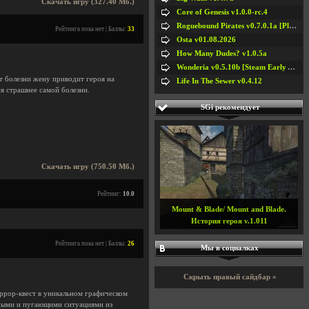
Скачать игру (327.40 Мб.)
Core of Genesis v1.0.0-rc.4
Roguebound Pirates v0.7.0.1a [Playtest]
Рейтинга пока нет | Баллы:
33
Osta v01.08.2026
How Many Dudes? v1.0.5a
Wonderia v0.5.10b [Steam Early Access]
т болезни жену приводит героя на
Life In The Sewer v0.4.12
я страшнее самой болезни.
SGi рекомендует
Скачать игру (750.50 Мб.)
Рейтинг:
10.0
Mount & Blade/ Mount and Blade.
История героя v.1.011
Рейтинга пока нет | Баллы:
26
Мы в социалках
Скрыть правый сайдбар »
ррор-квест в уникальном графическом
вными и пугающими ситуациями из