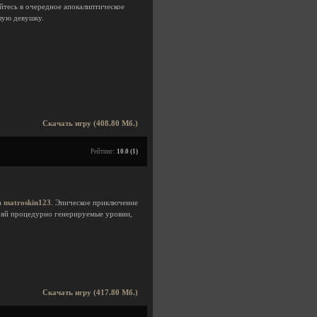
яйтесь в очередное апокалиптическое
шую девушку.
Скачать игру (408.80 Мб.)
Рейтинг:
10.0 (1)
а
matroskin123
. Эпическое приключение
ряй процедурно генерируемые уровни,
Скачать игру (417.80 Мб.)