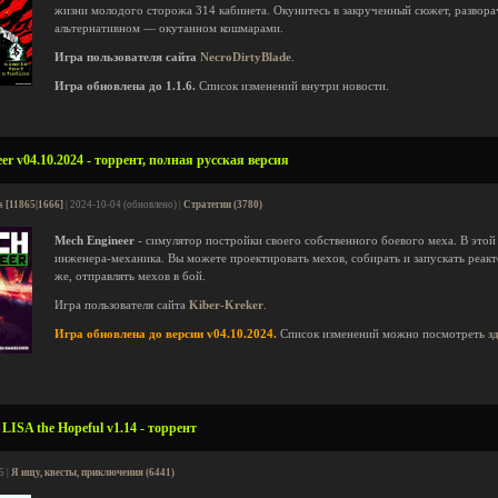
жизни молодого сторожа 314 кабинета. Окунитесь в закрученный сюжет, развор
альтернативном — окутанном кошмарами.
Игра пользователя сайта
NecroDirtyBlade
.
Игра обновлена до 1.1.6.
Список изменений внутри новости.
r v04.10.2024 - торрент, полная русская версия
s [11865|1666]
| 2024-10-04 (обновлено) |
Стратегии (3780)
Mech Engineer
- симулятор постройки своего собственного боевого меха. В этой 
инженера-механика. Вы можете проектировать мехов, собирать и запускать реакт
же, отправлять мехов в бой.
Игра пользователя сайта
Kiber-Kreker
.
Игра обновлена до версии v04.10.2024.
Список изменений можно посмотреть
з
ISA the Hopeful v1.14 - торрент
5 |
Я ищу, квесты, приключения (6441)