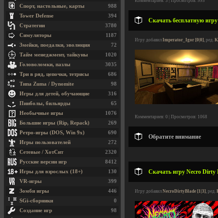
Комментариев: 3 | Просмотров: 995
Спорт, настольные, карты
988
Tower Defense
394
Скачать бесплатную игру 
Стратегии
3780
Симуляторы
1187
Игру добавил
Imperator_Igor [0|0]
, ред.
K
Змейки, поедалки, эволюция
72
Тайм менеджмент, тайкуны
1020
Головоломки, пазлы
3035
Три в ряд, цепочки, тетрисы
686
Типа Zuma / Dynomite
98
Игры для детей, обучающие
316
Пинболы, бильярды
65
Необычные игры
1076
Комментариев: 0 | Просмотров: 1068
Большие игры (Rip, Repack)
269
Ретро-игры (DOS, Win 9x)
690
Обратите внимание
Игры пользователей
272
Сетевые / ХотСит
2320
Русские версии игр
8412
Скачать игру Necro Dirty 
Игры для взрослых (18+)
130
VR-игры
399
Зомби игры
446
Игру добавил
NecroDirtyBlade [1|3]
, ред.
SGi-сборники
0
Создание игр
98