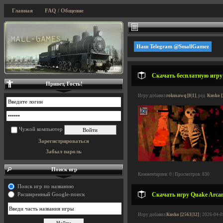
Главная
FAQ / Общение
Наш Telegram @SmallGamez
Скачать бесплатную игру 
Привет, Гость!
Игру добавил
rokusawq [0|1]
, ред.
Kusko [
Чужой компьютер
Зарегистрироваться
Забыл пароль
Поиск игр
Комментариев: 0 | Просмотров: 830
Поиск игр по названию
Скачать игру Quake Arcane
Расширенный Google-поиск
Игру добавил
Kusko [2563|32]
| 2026-04-0