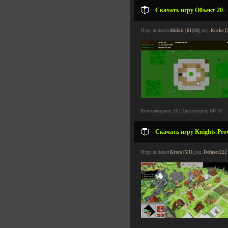
Скачать игру Объект 20 -
Игру добавил
dikfair [61|18]
, ред.
Kusko [
Комментариев: 26 | Просмотров: 10718
Скачать игру Knights Prov
Игру добавил
Krom [5|1]
, ред.
Defuser222 