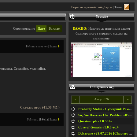
Скрыть правый сайдбар »
| Тема:
Youtube
Сортировка по
Дате
Баллам
ВАЖНО:
Некоторые плагины в вашем
браузере могут скрывать ссылки на
скачивание.
Рейтинга пока нет | Баллы:
8
 ловушка. Сражайся, уклоняйся,
Топ лучших игр
«
Август'26
»
Скачать игру (41.30 Мб.)
Probably Stolen - Cyberpunk Pawnshop Simulator v048c [Playtest]
Sir, We Have an Orc Problem v05.08.2026
Рейтинг:
10.0 (1)
| Баллы:
8
Quasimorph v1.0.562s
Core of Genesis v1.0.0-rc.4
Deltarune v29.07.2026 [Chapters 1-5] / + RUS [Chapters 1-5]