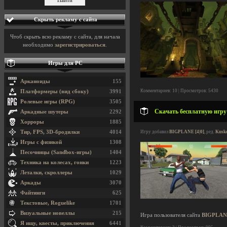
Скрыть рекламу с сайта
Чтоб скрыть всю рекламу с сайта, для начала
необходимо
зарегистрироваться
.
Игры для PC
Арканоиды
155
Комментариев: 10 | Просмотров: 5430
Платформеры (вид сбоку)
3991
Ролевые игры (RPG)
3505
Скачать бесплатную игру 
Аркадные шутеры
2292
Хорроры
1885
Тир, FPS, 3D-бродилки
4014
Игру добавил
BIGPLANE [4|0]
, ред.
Kusko
Игры с физикой
1308
Песочницы (Sandbox-игры)
1404
Техника на колесах, гонки
1223
Леталки, скроллеры
1029
Аркады
3070
Файтинги
625
Текстовые, Roguelike
1701
Визуальные новеллы
215
Игра пользователя сайта
BIGPLAN
Я ищу, квесты, приключения
6441