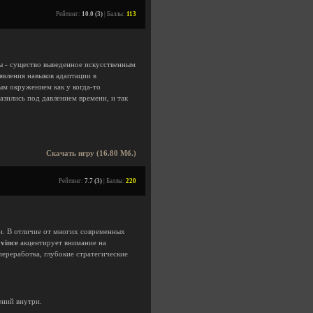
Рейтинг:
10.0 (3)
| Баллы:
113
ы - существо выведенное искусственным
явления навыков адаптации в
ым окружением как у когда-то
азились под давлением времени, и так
Скачать игру (16.80 Мб.)
Рейтинг:
7.7 (3)
| Баллы:
220
и. В отличие от многих современных
vince
акцентирует внимание на
переработка, глубокие стратегические
ний внутри.