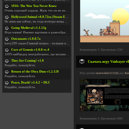
1916: The War You Never Knew
Очень хороший хоррор. Жаль что он не получил должн
Hollywood Animal v0.8.72ea [Steam Early Access]
Не знаю как сейчас, но года полтора назад игра был
Going Medieval v1.1.13g
Игра клевая! Именно картинки и разнообразия в стро
Ostranauts v1.0.0.7a
karry299 сказал:Главный вопрос - полиция по-прежне
Core of Genesis v1.0.0-rc.4
Комментариев: 2 | Просмотров: 2295
100% вайбкодед неиграбельное, где механики знает т
They Are Coming! v1.0
Скачать игру Voidsayer v0
Раздайте, пожалуйста.
Return of the Obra Dinn v1.2.120
Игру добавил
matroskin123 [3|4]
, ред.
Kus
Раздайте, пожалуйста.
Peace, Death! v1.4.2 + DLC
Раздайте, пожалуйста.
Комментариев: 6 | Просмотров: 6993