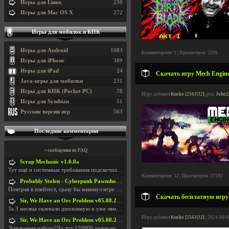
Игры для Linux
239
Игры для Mac OS X
272
Игры для мобилок и КПК
Игры для Android
1683
Комментариев: 1 | Просмотров: 2326
Игры для iPhone
309
Игры для iPad
24
Скачать игру Mech Enginee
Java-игры для мобилки
231
Игры для КПК (Pocket PC)
78
Игру добавил
Kusko [2563|32]
, ред.
John2
Игры для Symbian
51
Русские версии игр
563
Последние комментарии
+ сообщения из FAQ
Scrap Mechanic v1.0.0a
Тут ещё и системные требования подскочили. Если не
Комментариев: 32 | Просмотров: 37593
Probably Stolen - Cyberpunk Pawnshop Simulator v048c [Playtest]
Поиграв в плейтест, сразу бы накинул игре наивысши
Скачать бесплатную игру L
Sir, We Have an Orc Problem v05.08.2026
За 3 месяца склепали дипломную и уже лям двести ба
Игру добавил
Kusko [2563|32]
| 2024-06-0
Sir, We Have an Orc Problem v05.08.2026
Дипломная работа?Да тут 120000 орков путь выбирают