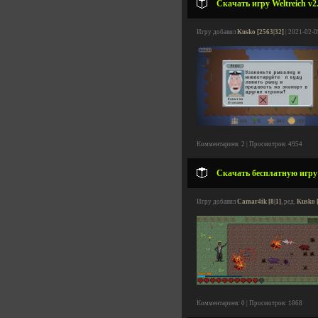
Скачать игру Weltreich v2
Игру добавил
Kusko [2563|32]
| 2021-02-0
Комментариев: 2 | Просмотров: 4954
Скачать бесплатную игру R
Игру добавил
Camar4ik [8|1]
, ред.
Kusko 
Комментариев: 0 | Просмотров: 1868