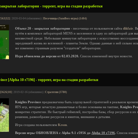
 закрытая лаборатория - торрент, игра на стадии разработки
2563|32]
| 2020-03-04 (обновлено) |
Песочницы (Sandbox-игры) (1404)
Объект 20 - закрытая лаборатория
- песочница от пользователя сайта
dikfair
. В
путём в комплексе лабораторий MENS и заселенное в одну из лабораторий для вы
неизвестной среде. Небольшая замкнутая лаборатория с искусственно воссозданн
зародившей жизнь во вселенной - планеты Земли. Однако данные о ней сильно иск
же изменено странным разумом "создателя" лаборатории.
Игра обновлена до версии от 02.03.2020.
Список изменений внутри новости.
ince [Alpha 10 r7196] - торрент, игра на стадии разработки
[3626|10]
| 2019-02-16 (обновлено) |
Стратегии (3780)
Knights Province
предназначена быть олдскульной стратегией в реальном времен
RTS игр, которые зачастую динамичные и более основаны на тактике,
Knights Pro
конкретно стратегии. Не быстрый геймплей, постройка базы, сбор ресурсов и их 
решения, разнообразие ресурсов и юнитов, внимание к деталям.
Игра создана пользователем
Krom
.
Версия игры ОБНОВЛЕНА с Alpha 9.1 r5956 до
Alpha 10 r7196
.
Список измене