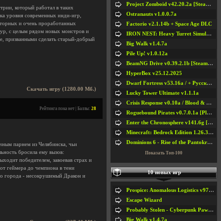
Project Zomboid v42.20.2a [Steam Early Access]
трии, который работал в таких
Ostranauts v1.0.0.7a
ика уровня современных инди-игр,
сторных и очень проработанных
Factorio v2.1.14b + Space Age DLC
тур, с целым рядом новых монстров и
IRON NEST: Heavy Turret Simulator v1.0a
се, призванными сделать старый-добрый
Big Walk v1.4.7a
Pile Up! v1.0.12a
BeamNG Drive v0.39.2.1b [Steam Early Access]
HyperBox v25.12.2025
Dwarf Fortress v53.16a / + Русская Версия v50.12a
Скачать игру (1280.00 Мб.)
Lucky Tower Ultimate v1.1.1a
Crisis Response v0.10a / Blood & Bullet
Рейтинга пока нет | Баллы:
28
Roguebound Pirates v0.7.0.1a [Playtest]
Enter the Chronosphere v141.6g [Steam Early Access]
Minecraft: Bedrock Edition 1.26.33.1a / + TLauncher v2.89
Dominions 6 - Rise of the Pantokrator v6.35a
чным парнем из Челябинска, чьи
ьность бросила ему вызов:
Показать Топ-100
ыходит победителем, завоевав страх и
от геймера до чемпиона в тени
10 новых игр
го города - несокрушимый Дракон и
Prospice: Anomalous Logistics v97 [Playtest]
Escape Wizard
Probably Stolen - Cyberpunk Pawnshop Simulator v048c [Playtest]
Big Walk v1.4.7a