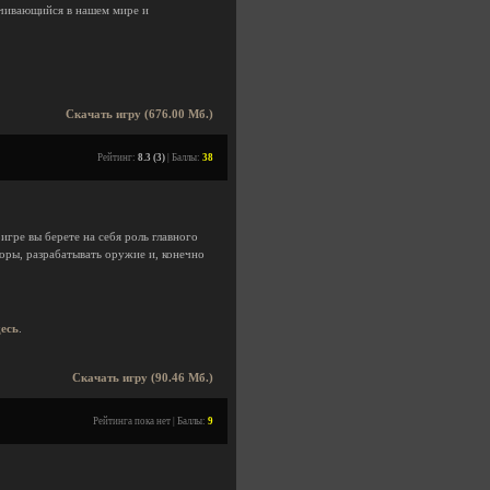
ачивающийся в нашем мире и
Скачать игру (676.00 Мб.)
Рейтинг:
8.3 (3)
| Баллы:
38
игре вы берете на себя роль главного
оры, разрабатывать оружие и, конечно
десь
.
Скачать игру (90.46 Мб.)
Рейтинга пока нет | Баллы:
9