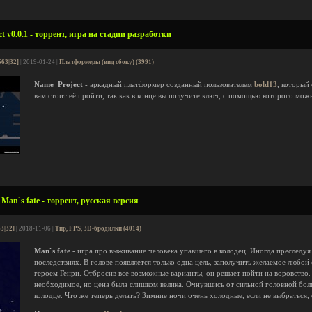
 v0.0.1 - торрент, игра на стадии разработки
563|32]
| 2019-01-24 |
Платформеры (вид сбоку) (3991)
Name_Project
- аркадный платформер созданный пользователем
bold13
, который
вам стоит её пройти, так как в конце вы получите ключ, с помощью которого мо
an`s fate - торрент, русская версия
3|32]
| 2018-11-06 |
Тир, FPS, 3D-бродилки (4014)
Man`s fate
- игра про выживание человека упавшего в колодец. Иногда преследуя 
последствиях. В голове появляется только одна цель, заполучить желаемое любой
героем Генри. Отбросив все возможные варианты, он решает пойти на воровство.
необходимое, но цена была слишком велика. Очнувшись от сильной головной боли
колодце. Что же теперь делать? Зимние ночи очень холодные, если не выбраться,