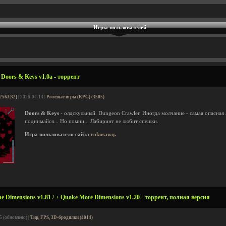
Игры пользователей
Doors & Keys v1.0a - торрент
2563|32]
| 2026-04-14 |
Ролевые игры (RPG) (3505)
Doors & Keys
- олдскульный. Dungeon Crawler. Иногда молчание - самая опасная
поднимайся... Но помни... Лабиринт не любит спешки.
Игра пользователя сайта
rokusawq
.
 Dimensions v1.81 / + Quake More Dimensions v1.20 - торрент, полная версия
5 (обновлено) |
Тир, FPS, 3D-бродилки (4014)