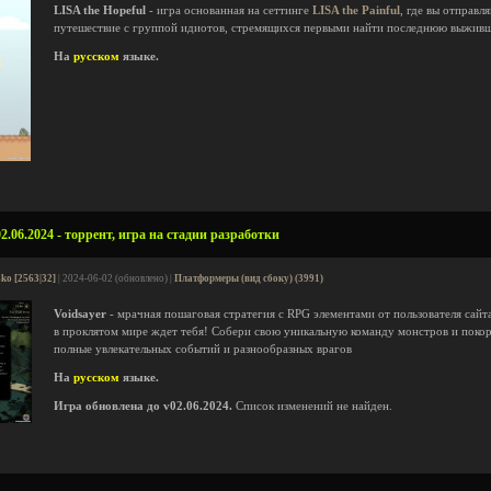
LISA the Hopeful
- игра основанная на сеттинге
LISA the Painful
, где вы отправл
путешествие с группой идиотов, стремящихся первыми найти последнюю выжив
На
русском
языке.
2.06.2024 - торрент, игра на стадии разработки
ko [2563|32]
| 2024-06-02 (обновлено) |
Платформеры (вид сбоку) (3991)
Voidsayer
- мрачная пошаговая стратегия с RPG элементами от пользователя сайт
в проклятом мире ждет тебя! Собери свою уникальную команду монстров и поко
полные увлекательных событий и разнообразных врагов
На
русском
языке.
Игра обновлена до v02.06.2024.
Список изменений не найден.