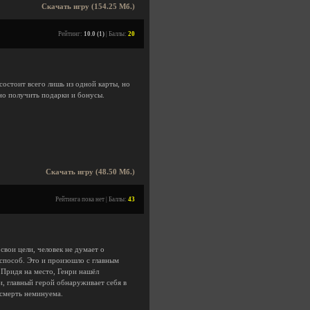
Скачать игру (154.25 Мб.)
Рейтинг:
10.0 (1)
| Баллы:
20
 состоит всего лишь из одной карты, но
жно получить подарки и бонусы.
Скачать игру (48.50 Мб.)
Рейтинга пока нет | Баллы:
43
свои цели, человек не думает о
 способ. Это и произошло с главным
 Придя на место, Генри нашёл
, главный герой обнаруживает себя в
 смерть неминуема.