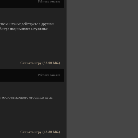
Рейтинга пока нет
ством и взаимодействуете с другими
 В игре поднимаются актуальные
Скачать игру (33.00 Мб.)
Рейтинга пока нет
боя отстреливающего огромных крыс.
Скачать игру (43.80 Мб.)