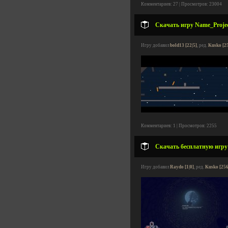
Комментариев: 27 | Просмотров: 23004
Скачать игру Name_Project
Игру добавил
bold13 [22|5]
, ред.
Kusko [2
Комментариев: 1 | Просмотров: 2255
Скачать бесплатную игру M
Игру добавил
Raydo [1|0]
, ред.
Kusko [256