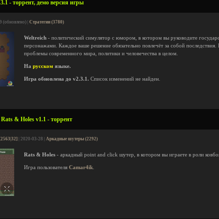
.3.1 - торрент, демо версия игры
9 (обновлено) |
Стратегии (3780)
Weltreich
- политический симулятор с юмором, в котором вы руководите государ
персонажами. Каждое ваше решение обязательно повлечёт за собой последствия.
проблемы современного мира, политики и человечества в целом.
На
русском
языке.
Игра обновлена до v2.3.1.
Список изменений не найден.
ats & Holes v1.1 - торрент
[2563|32]
| 2020-03-28 |
Аркадные шутеры (2292)
Rats & Holes
- аркадный point and click шутер, в котором вы играете в роли ков
Игра пользователя
Camar4ik
.