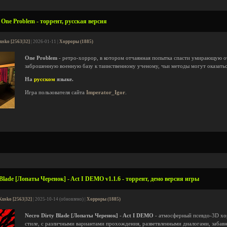
One Problem - торрент, русская версия
usko [2563|32]
| 2026-01-11 |
Хорроры (1885)
One Problem
- ретро-хоррор, в котором отчаянная попытка спасти умирающую о
заброшенную военную базу к таинственному ученому, чьи методы могут оказатьс
На
русском
языке.
Игра пользователя сайта
Imperator_Igor
.
Blade [Лопаты Черенок] - Act I DEMO v1.1.6 - торрент, демо версия игры
Kusko [2563|32]
| 2025-10-14 (обновлено) |
Хорроры (1885)
Necro Dirty Blade [Лопаты Черенок] - Act I DEMO
- атмосферный псевдо-3D хо
стиле, с различными вариантами прохождения, разветвленными диалогами, заба