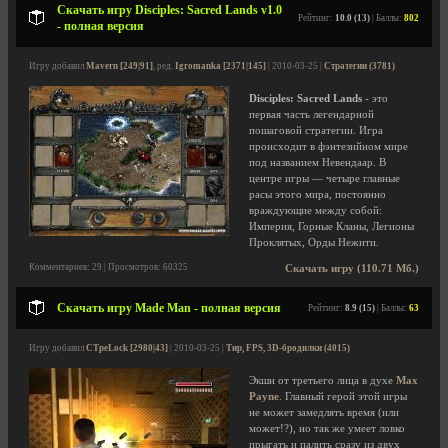
Скачать игру Disciples: Sacred Lands v1.0
Рейтинг:
10.0 (13)
| Баллы:
802
- полная версия
Игру добавил
Mavern [249|91]
, ред.
Igromanka [2371|145]
| 2010-03-25 |
Стратегии (3781)
Disciples: Sacred Lands
- это
первая часть легендарной
пошаговой стратегии. Игра
происходит в фэнтезийном мире
под названием Невендаар. В
центре игры — четыре главные
расы этого мира, постоянно
враждующие между собой:
Империя, Горные Кланы, Легионы
Проклятых, Орды Нежити.
Комментариев: 29 | Просмотров: 60325
Скачать игру (110.71 Мб.)
Скачать игру Made Man - полная версия
Рейтинг:
8.9 (15)
| Баллы:
63
Игру добавил
CTpeLock [2980|43]
| 2010-03-25 |
Тир, FPS, 3D-бродилки (4015)
Экшн от третьего лица в духе
Max
Payne
. Главный герой этой игры
не может замедлять время (или
может!?), но так же умеет ловко
прыгать и палить сразу из двух