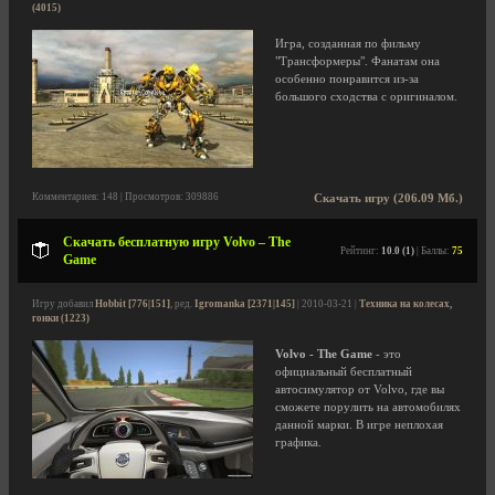
(4015)
Игра, созданная по фильму
"Трансформеры". Фанатам она
особенно понравится из-за
большого сходства с оригиналом.
Комментариев: 148 | Просмотров: 309886
Скачать игру (206.09 Мб.)
Скачать бесплатную игру Volvo – The
Рейтинг:
10.0 (1)
| Баллы:
75
Game
Игру добавил
Hobbit [776|151]
, ред.
Igromanka [2371|145]
| 2010-03-21 |
Техника на колесах,
гонки (1223)
Volvo - The Game
- это
официальный бесплатный
автосимулятор от Volvo, где вы
сможете порулить на автомобилях
данной марки. В игре неплохая
графика.