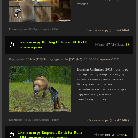
стволов.
Комментариев: 88 | Просмотров: 46840
Скачать игру (133.53 Мб.)
Скачать игру Hunting Unlimited 2010 v1.0 -
Рейтинг:
8.7 (10)
| Баллы:
69
полная версия
Игру добавил
Hobbit [776|151]
, ред.
Igromanka [2371|145]
| 2010-03-24 |
Аркады (3070)
Hunting Unlimited 2010
- это игра
в жанре «симулятор охоты», где
вы выступаете в роли охотника.
Игра для тех, кто хочет
расслабиться после тяжёлого дня,
окружение игры очень
способствует этому.
Комментариев: 30 | Просмотров: 118184
Скачать игру (282.42 Мб.)
Скачать игру Emperor: Battle for Dune
Рейтинг:
10.0 (6)
| Баллы:
321
v1.04 - полная русская версия