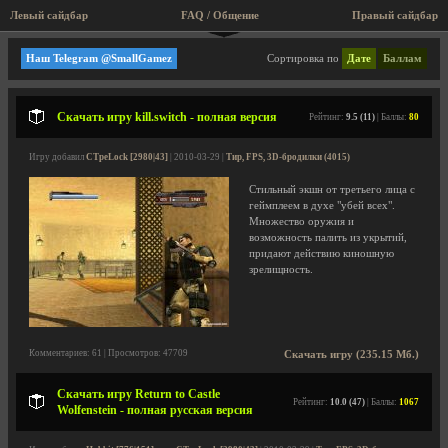
Левый сайдбар
FAQ / Общение
Правый сайдбар
Большие игры (Rip, Repack)
Наш Telegram @SmallGamez
Сортировка по
Дате
Баллам
Скачать игру kill.switch - полная версия
Рейтинг:
9.5 (11)
| Баллы:
80
Игру добавил
CTpeLock [2980|43]
| 2010-03-29 |
Тир, FPS, 3D-бродилки (4015)
Стильный экшн от третьего лица с
геймплеем в духе "убей всех".
Множество оружия и
возможность палить из укрытий,
придают действию киношную
зрелищность.
Комментариев: 61 | Просмотров: 47709
Скачать игру (235.15 Мб.)
Скачать игру Return to Castle
Рейтинг:
10.0 (47)
| Баллы:
1067
Wolfenstein - полная русская версия