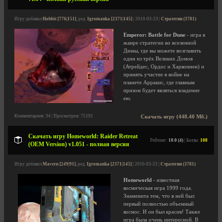
Игру добавил
Hobbit [776|151]
, ред.
Igromanka [2371|145]
| 2010-03-23 |
Стратегии (3781)
Emperor: Battle for Dune
- игра в
жанре стратегии во вселенной
Дюны, где вы можете возглавить
один из трёх Великих Домов
(Атрейдес, Ордос и Харконнен) и
принять участие в войне на
планете Арракис, где главным
призом будет являться владение
ею.
Комментариев: 34 | Просмотров: 75191
Скачать игру (448.40 Мб.)
Скачать игру Homeworld: Raider Retreat
Рейтинг:
10.0 (4)
| Баллы:
108
(OEM Version) v1.051 - полная версия
Игру добавил
Mavern [249|91]
, ред.
Igromanka [2371|145]
| 2010-03-23 |
Стратегии (3781)
Homeworld
- известная
космическая игра 1999 года.
Знаменита тем, что в ней был
первый полностью объемный
космос. И он был красив! Также
игра была очень интересной. В