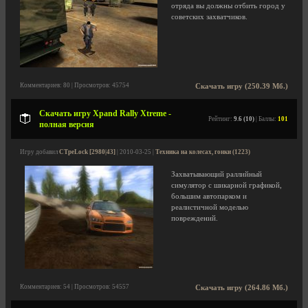
отряда вы должны отбить город у
советских захватчиков.
Комментариев: 80 | Просмотров: 45754
Скачать игру (250.39 Мб.)
Скачать игру Xpand Rally Xtreme -
Рейтинг:
9.6 (10)
| Баллы:
101
полная версия
Игру добавил
CTpeLock [2980|43]
| 2010-03-25 |
Техника на колесах, гонки (1223)
Захватывающий раллийный
симулятор с шикарной графикой,
большим автопарком и
реалистичной моделью
повреждений.
Комментариев: 54 | Просмотров: 54557
Скачать игру (264.86 Мб.)