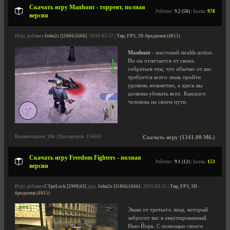
Скачать игру Manhunt - торрент, полная
Рейтинг:
9.2 (50)
| Баллы:
978
версия
Игру добавил
John2s [11866|1666]
| 2010-03-27 |
Тир, FPS, 3D-бродилки (4015)
Manhunt
- жестокий stealth-action.
Но он отличается от своих
собратьев тем, что обычно от вас
требуется всего лишь пройти
уровень незаметно, а здесь вы
должны убивать всех. Каждого
человека на своем пути.
Комментариев: 186 | Просмотров: 154563
Скачать игру (1341.00 Мб.)
Скачать игру Freedom Fighters - полная
Рейтинг:
9.1 (12)
| Баллы:
153
версия
Игру добавил
CTpeLock [2980|43]
, ред.
John2s [11866|1666]
| 2010-03-25 |
Тир, FPS, 3D-
бродилки (4015)
Экшн от третьего лица, который
забросит вас в оккупированный
Нью-Йорк. С помощью своего