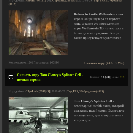
Игру добавил
Hobbit [776|151]
, ред.
CTpeLock [2980|43]
| 2010-03-29 |
Тир, FPS, 3D-бродилки
(4015)
Return to Castle Wolfenstein
- это
игра в жанре шутера от первого
лица, а также это продолжение
игры
Wolfenstein 3D
, только уже с
более лучшей графикой. В игре
также присутствует мультиплеер.
Комментариев: 120 | Просмотров: 160836
Скачать игру (447.13 Мб.)
Скачать игру Tom Clancy's Splinter Cell -
Рейтинг:
9.6 (28)
| Баллы:
313
полная версия
Игру добавил
CTpeLock [2980|43]
| 2010-03-28 |
Тир, FPS, 3D-бродилки (4015)
Tom Clancy's Splinter Cell
-
легендарный stealth-экшн, который
дал жизнь целой серии. Вы играете
за спецагента, для которого тень -
второй дом.