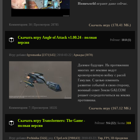
Homeworld
играют даже сейчас.
Комментариев: 30 | Просмотров: 28785
Скачать игру (178.41 Мб.)
Скачать игру Angle of Attack v1.00.24 - полная
Рейтинг:
10.0 (1)
версия
Игру добавил
Igromanka [2371|145]
| 2010-03-22 |
Аркады (3070)
Далекое будущее. На протяжении
многих лет земляне ведут
кровопролитную войну с расой
Гамулан. С целью изменить
развитие событий в свою сторону,
военный совет Земли GALCOM
решает сосредоточиться на землях
противника.
Комментариев: 7 | Просмотров: 16535
Скачать игру (167.12 Мб.)
Скачать игру Transformers: The Game -
Рейтинг:
9.6 (22)
| Баллы:
318
полная версия
Игру добавил
Pechinika [56|6]
, ред.
CTpeLock [2980|43]
| 2010-03-22 |
Тир, FPS, 3D-бродилки