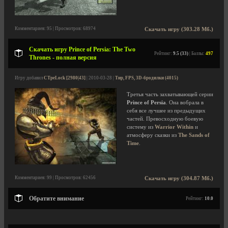
Комментариев: 95 | Просмотров: 68974
Скачать игру (303.28 Мб.)
Скачать игру Prince of Persia: The Two
Рейтинг:
9.5 (33)
| Баллы:
497
Thrones - полная версия
Игру добавил
CTpeLock [2980|43]
| 2010-03-28 |
Тир, FPS, 3D-бродилки (4015)
Третья часть захватывающей серии
Prince of Persia
. Она вобрала в
себя все лучшее из предыдущих
частей. Превосходную боевую
систему из
Warrior Within
и
атмосферу сказки из
The Sands of
Time
.
Комментариев: 99 | Просмотров: 62456
Скачать игру (304.87 Мб.)
Обратите внимание
Рейтинг:
10.0