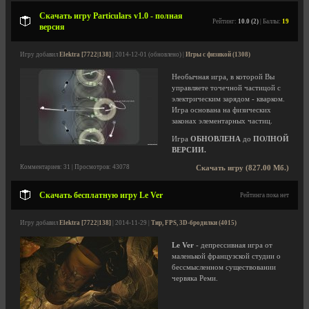
Скачать игру Particulars v1.0 - полная
Рейтинг:
10.0 (2)
| Баллы:
19
версия
Игру добавил
Elektra [7722|138]
| 2014-12-01 (обновлено) |
Игры с физикой (1308)
Необычная игра, в которой Вы
управляете точечной частицой с
электрическим зарядом - кварком.
Игра основана на физических
законах элементарных частиц.
Игра
ОБНОВЛЕНА
до
ПОЛНОЙ
ВЕРСИИ.
Комментариев: 31 | Просмотров: 43078
Скачать игру (827.00 Мб.)
Скачать бесплатную игру Le Ver
Рейтинга пока нет
Игру добавил
Elektra [7722|138]
| 2014-11-29 |
Тир, FPS, 3D-бродилки (4015)
Le Ver
- депрессивная игра от
маленькой французской студии о
бессмысленном существовании
червяка Реми.