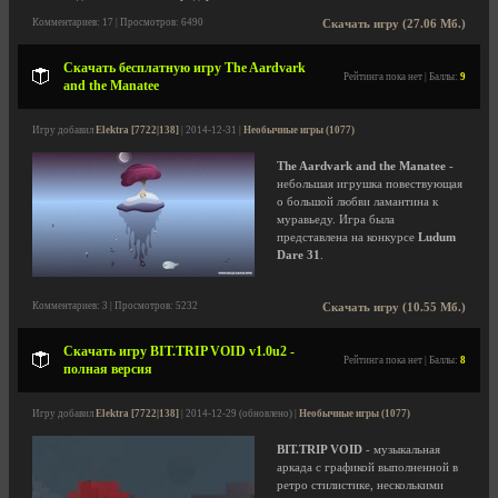
Комментариев: 17 | Просмотров: 6490
Скачать игру (27.06 Мб.)
Скачать бесплатную игру The Aardvark
Рейтинга пока нет | Баллы:
9
and the Manatee
Игру добавил
Elektra [7722|138]
| 2014-12-31 |
Необычные игры (1077)
The Aardvark and the Manatee
-
небольшая игрушка повествующая
о большой любви ламантина к
муравьеду. Игра была
представлена на конкурсе
Ludum
Dare 31
.
Комментариев: 3 | Просмотров: 5232
Скачать игру (10.55 Мб.)
Скачать игру BIT.TRIP VOID v1.0u2 -
Рейтинга пока нет | Баллы:
8
полная версия
Игру добавил
Elektra [7722|138]
| 2014-12-29 (обновлено) |
Необычные игры (1077)
BIT.TRIP VOID
- музыкальная
аркада с графикой выполненной в
ретро стилистике, несколькими