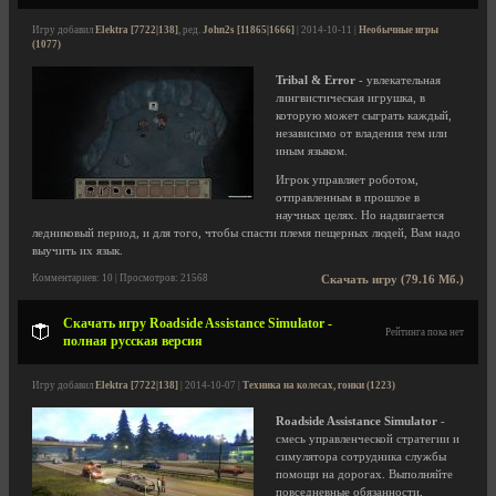
Игру добавил
Elektra [7722|138]
, ред.
John2s [11865|1666]
| 2014-10-11 |
Необычные игры
(1077)
Tribal & Error
- увлекательная
лингвистическая игрушка, в
которую может сыграть каждый,
независимо от владения тем или
иным языком.
Игрок управляет роботом,
отправленным в прошлое в
научных целях. Но надвигается
ледниковый период, и для того, чтобы спасти племя пещерных людей, Вам надо
выучить их язык.
Комментариев: 10 | Просмотров: 21568
Скачать игру (79.16 Мб.)
Скачать игру Roadside Assistance Simulator -
Рейтинга пока нет
полная русская версия
Игру добавил
Elektra [7722|138]
| 2014-10-07 |
Техника на колесах, гонки (1223)
Roadside Assistance Simulator
-
смесь управленческой стратегии и
симулятора сотрудника службы
помощи на дорогах. Выполняйте
повседневные обязанности,