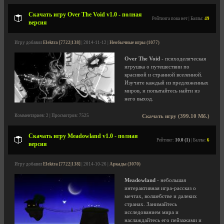
Скачать игру Over The Void v1.0 - полная
Рейтинга пока нет | Баллы:
49
версия
Игру добавил
Elektra [7722|138]
| 2014-11-12 |
Необычные игры (1077)
Over The Void
- психоделическая
игрушка о путешествии по
красивой и странной вселенной.
Изучите каждый из предложенных
миров, и попытайтесь найти из
него выход.
Комментариев: 2 | Просмотров: 7525
Скачать игру (399.10 Мб.)
Скачать игру Meadowland v1.0 - полная
Рейтинг:
10.0 (1)
| Баллы:
6
версия
Игру добавил
Elektra [7722|138]
| 2014-10-26 |
Аркады (3070)
Meadowland
- небольшая
интерактивная игра-рассказ о
мечтах, волшебстве и далеких
странах. Занимайтесь
исследованием мира и
наслаждайтесь его пейзажами и