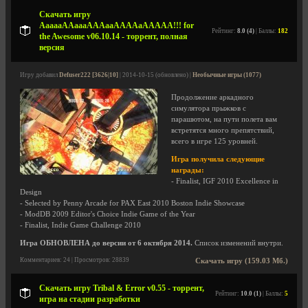
Скачать игру
AaaaaAAaaaAAAaaAAAAaAAAAA!!! for
Рейтинг:
8.0 (4)
| Баллы:
182
the Awesome v06.10.14 - торрент, полная
версия
Игру добавил
Defuser222 [3626|10]
| 2014-10-15 (обновлено) |
Необычные игры (1077)
Продолжение аркадного
симулятора прыжков с
парашютом, на пути полета вам
встретятся много препятствий,
всего в игре 125 уровней.
Игра получила следующие
награды:
- Finalist, IGF 2010 Excellence in
Design
- Selected by Penny Arcade for PAX East 2010 Boston Indie Showcase
- ModDB 2009 Editor's Choice Indie Game of the Year
- Finalist, Indie Game Challenge 2010
Игра ОБНОВЛЕНА до версии от 6 октября 2014.
Список изменений внутри.
Комментариев: 24 | Просмотров: 28839
Скачать игру (159.03 Мб.)
Скачать игру Tribal & Error v0.55 - торрент,
Рейтинг:
10.0 (1)
| Баллы:
5
игра на стадии разработки