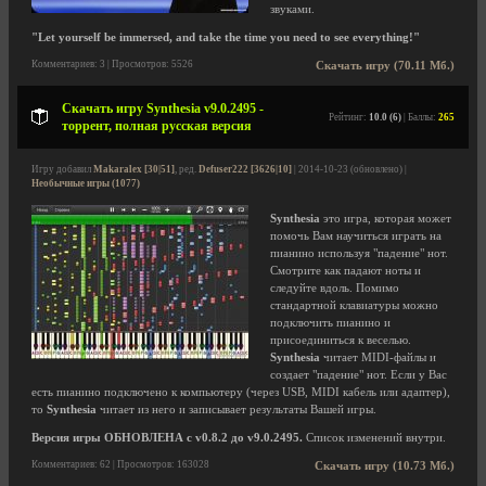
звуками.
"Let yourself be immersed, and take the time you need to see everything!"
Комментариев: 3 | Просмотров: 5526
Скачать игру (70.11 Мб.)
Скачать игру Synthesia v9.0.2495 -
Рейтинг:
10.0 (6)
| Баллы:
265
торрент, полная русская версия
Игру добавил
Makaralex [30|51]
, ред.
Defuser222 [3626|10]
| 2014-10-23 (обновлено) |
Необычные игры (1077)
Synthesia
это игра, которая может
помочь Вам научиться играть на
пианино используя "падение" нот.
Смотрите как падают ноты и
следуйте вдоль. Помимо
стандартной клавиатуры можно
подключить пианино и
присоединиться к веселью.
Synthesia
читает MIDI-файлы и
создает "падение" нот. Если у Вас
есть пианино подключено к компьютеру (через USB, MIDI кабель или адаптер),
то
Synthesia
читает из него и записывает результаты Вашей игры.
Версия игры ОБНОВЛЕНА с v0.8.2 до v9.0.2495.
Список изменений внутри.
Комментариев: 62 | Просмотров: 163028
Скачать игру (10.73 Мб.)