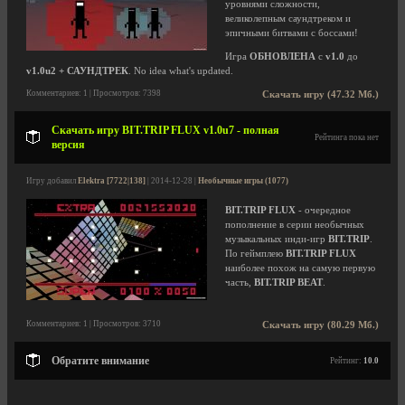
уровнями сложности,
великолепным саундтреком и
эпичными битвами с боссами!
Игра
ОБНОВЛЕНА
с
v1.0
до
v1.0u2 + САУНДТРЕК
. No idea what's updated.
Комментариев: 1 | Просмотров: 7398
Скачать игру (47.32 Мб.)
Скачать игру BIT.TRIP FLUX v1.0u7 - полная
Рейтинга пока нет
версия
Игру добавил
Elektra [7722|138]
| 2014-12-28 |
Необычные игры (1077)
BIT.TRIP FLUX
- очередное
пополнение в серии необычных
музыкальных инди-игр
BIT.TRIP
.
По геймплею
BIT.TRIP FLUX
наиболее похож на самую первую
часть,
BIT.TRIP BEAT
.
Комментариев: 1 | Просмотров: 3710
Скачать игру (80.29 Мб.)
Обратите внимание
Рейтинг:
10.0