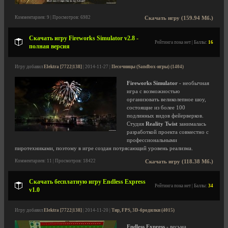
Комментариев: 9 | Просмотров: 6982
Скачать игру (159.94 Мб.)
Скачать игру Fireworks Simulator v2.8 -
Рейтинга пока нет | Баллы:
16
полная версия
Игру добавил
Elektra [7722|138]
| 2014-11-27 |
Песочницы (Sandbox-игры) (1404)
Fireworks Simulator
- необычная
игра с возможностью
организовать великолепное шоу,
состоящие из более 100
подлинных видов фейерверков.
Студия
Reality Twist
занималась
разработкой проекта совместно с
профессиональными
пиротехниками, поэтому в игре создан потрясающий уровень реализма.
Комментариев: 11 | Просмотров: 18422
Скачать игру (118.38 Мб.)
Скачать бесплатную игру Endless Express
Рейтинга пока нет | Баллы:
34
v1.0
Игру добавил
Elektra [7722|138]
| 2014-11-20 |
Тир, FPS, 3D-бродилки (4015)
Endless Express
- весьма