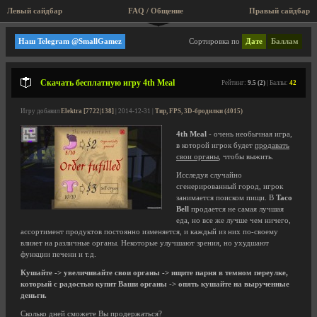
Левый сайдбар
FAQ / Общение
Правый сайдбар
Необычные игры
Наш Telegram @SmallGamez
Сортировка по
Дате
Баллам
Скачать бесплатную игру 4th Meal
Рейтинг:
9.5 (2)
| Баллы:
42
Игру добавил
Elektra [7722|138]
| 2014-12-31 |
Тир, FPS, 3D-бродилки (4015)
4th Meal
- очень необычная игра,
в которой игрок будет
продавать
свои органы
, чтобы выжить.
Исследуя случайно
сгенерированный город, игрок
занимается поиском пищи. В
Taco
Bell
продается не самая лучшая
еда, но все же лучше чем ничего,
ассортимент продуктов постоянно изменяется, и каждый из них по-своему
влияет на различные органы. Некоторые улучшают зрения, но ухудшают
функции печени и т.д.
Кушайте -> увеличивайте свои органы -> ищите парня в темном переулке,
который с радостью купит Ваши органы -> опять кушайте на вырученные
деньги.
Сколько дней сможете Вы продержаться?