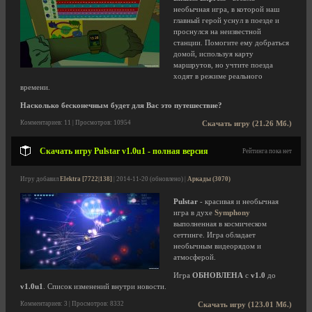
необычная игра, в которой наш
главный герой уснул в поезде и
проснулся на неизвестной
станции. Помогите ему добраться
домой, используя карту
маршрутов, но учтите поезда
ходят в режиме реального
времени.
Насколько бесконечным будет для Вас это путешествие?
Комментариев: 11 | Просмотров: 10954
Скачать игру (21.26 Мб.)
Скачать игру Pulstar v1.0u1 - полная версия
Рейтинга пока нет
Игру добавил
Elektra [7722|138]
| 2014-11-20 (обновлено) |
Аркады (3070)
Pulstar
- красивая и необычная
игра в духе
Symphony
выполненная в космическом
сеттинге. Игра обладает
необычным видеорядом и
атмосферой.
Игра
ОБНОВЛЕНА
с
v1.0
до
v1.0u1
. Список изменений внутри новости.
Комментариев: 3 | Просмотров: 8332
Скачать игру (123.01 Мб.)