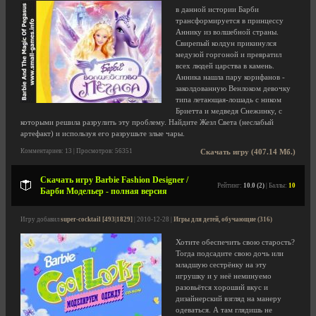
в данной истории Барби
трансформируется в принцессу
Аннику из волшебной страны.
Свирепый колдун прикинулся
медузой горгоной и превратил
всех людей царства в камень.
Анника нашла пару корифанов -
заколдованную Венлоком девочку
типа летающая-лошадь с ником
Бриетта и медведя Снежинку, с
которыми решила разрулить эту проблему. Найдите Жезл Света (неслабый
артефакт) и используя его разрушьте злые чары.
Комментариев: 13 | Просмотров: 56351
Скачать игру (407.14 Мб.)
Скачать игру Barbie Fashion Designer /
Рейтинг:
10.0 (2)
| Баллы:
10
Барби Модельер - полная версия
Игру добавил
super-cocktail [493|1829]
| 2010-12-28 |
Игры для детей, обучающие (316)
Хотите обеспечить свою старость?
Тогда подсадите свою дочь или
младшую сестрёнку на эту
игрушку и у неё неминуемо
разовьётся хороший вкус и
дизайнерский взгляд на манеру
одеваться. А там глядишь не