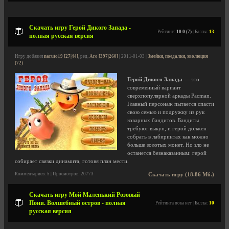
Скачать игру Герой Дикого Запада -
Рейтинг:
10.0 (7)
| Баллы:
13
полная русская версия
Игру добавил
naruto19 [27|44]
, ред.
Aro [397|260]
| 2011-01-03 |
Змейки, поедалки, эволюция
(72)
Герой Дикого Запада
— это
современный вариант
сверхпопулярной аркады Pacman.
Главный персонаж пытается спасти
свою семью и подружку из рук
коварных бандитов. Бандиты
требуют выкуп, и герой должен
собрать в лабиринтах как можно
больше золотых монет. Но зло не
останется безнаказанным: герой
собирает связки динамита, готовя план мести.
Комментариев: 5 | Просмотров: 20773
Скачать игру (18.86 Мб.)
Скачать игру Мой Маленький Розовый
Пони. Волшебный остров - полная
Рейтинга пока нет | Баллы:
10
русская версия