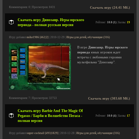
Комментариев: 0 | Просмотров: 8431
Скачать игру (24.41 Мб.)
Скачать игру Динозавр. Игры юрского
Рейтинг:
10.0 (1)
| Баллы:
19
периода - полная русская версия
Игру добавил
mike1986 [462|2]
| 2010-12-29 |
Игры для детей, обучающие (316)
В игре
Динозавр. Игры юрского
периода
юных игроков ждет
встреча с любимыми героями
мультфильма "Динозавр".
Комментариев: 7 | Просмотров: 32753
Скачать игру (303.68 Мб.)
Скачать игру Barbie And The Magic Of
Pegasus / Барби и Волшебство Пегаса -
Рейтинг:
10.0 (4)
| Баллы:
17
полная версия
Игру добавил
super-cocktail [493|1829]
| 2010-12-28 |
Игры для детей, обучающие (316)