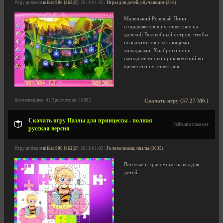
Игру добавил
mike1986 [462|2]
| 2011-01-03 |
Игры для детей, обучающие (316)
Маленький Розовый Пони
отправляется в путешествие на
далекий Волшебный остров, чтобы
познакомится с летающими
лошадками. Храброго пони
ожидают много приключений во
время его путешествия.
Комментариев: 4 | Просмотров: 18082
Скачать игру (57.27 Мб.)
Скачать игру Пазлы для принцессы - полная
Рейтинга пока нет
русская версия
Игру добавил
mike1986 [462|2]
| 2011-01-03 |
Головоломки, пазлы (3035)
Веселые и красочные пазлы для
детей.