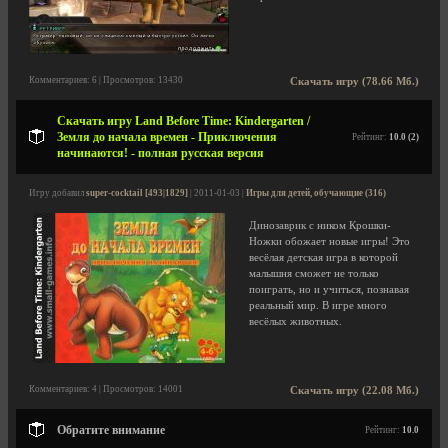
Комментариев: 6 | Просмотров: 13430
Скачать игру (78.66 Мб.)
Скачать игру Land Before Time: Kindergarten /
Земля до начала времен - Приключения
Рейтинг:
10.0 (2)
начинаются! - полная русская версия
Игру добавил
super-cocktail [493|1829]
| 2011-01-03 |
Игры для детей, обучающие (316)
Динозаврик с ником Крошки-
Ножки обожает новые игры! Это
весёлая детская игра в которой
малышня сможет не только
поиграть, но и учиться, познавая
реальный мир. В игре много
весёлых животных.
Комментариев: 4 | Просмотров: 14001
Скачать игру (22.08 Мб.)
Обратите внимание
Рейтинг:
10.0