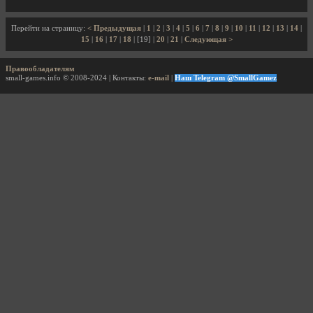
Перейти на страницу:
< Предыдущая
|
1
|
2
|
3
|
4
|
5
|
6
|
7
|
8
|
9
|
10
|
11
|
12
|
13
|
14
|
15
|
16
|
17
|
18
| [19] |
20
|
21
|
Следующая >
Правообладателям
small-games.info © 2008-2024 | Контакты:
e-mail
|
Наш Telegram @SmallGamez