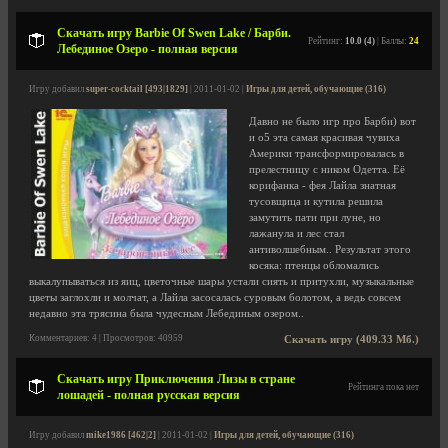
Скачать игру Barbie Of Swen Lake / Барби.
Рейтинг:
10.0 (4)
| Баллы:
24
Лебединое Озеро - полная версия
Игру добавил
super-cocktail [493|1829]
| 2011-01-02 |
Игры для детей, обучающие (316)
Давно не было игр про Барби) вот
и о5 эта самая красивая чувиха
Америки трансформировалась в
прелестницу с ником Одетта. Её
корифанка - фея Лайла знатная
тусовщица и кутила решила
замутить пати при луне, но
лажанула и лес стал
антиволшебным.. Результат этого
косяка: птенцы обломались
выкалупываться из яиц, цветочные шары устали сиять и притухли, музыкальные
цветы заглохли и молчат, а Лайла засосалась суровым болотом, а ведь совсем
недавно эта трясина была чудесным Лебединым озером..
Комментариев: 4 | Просмотров: 40959
Скачать игру (409.33 Мб.)
Скачать игру Приключения Лизы в стране
Рейтинга пока нет
лошадей - полная русская версия
Игру добавил
mike1986 [462|2]
| 2011-01-02 |
Игры для детей, обучающие (316)