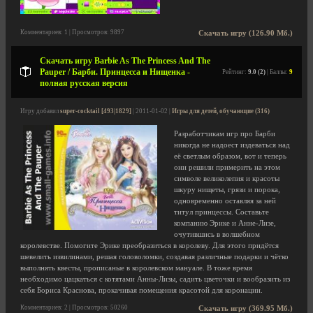
Комментариев: 1 | Просмотров: 9897
Скачать игру (126.90 Мб.)
Скачать игру Barbie As The Princess And The
Pauper / Барби. Принцесса и Нищенка -
Рейтинг:
9.0 (2)
| Баллы:
9
полная русская версия
Игру добавил
super-cocktail [493|1829]
| 2011-01-02 |
Игры для детей, обучающие (316)
Разработчикам игр про Барби
никогда не надоест издеваться над
её светлым образом, вот и теперь
они решили примерить на этом
символе великолепия и красоты
шкуру нищеты, грязи и порока,
одновременно оставляя за ней
титул принцессы. Составьте
компанию Эрике и Анне-Лизе,
очутившись в волшебном
королевстве. Помогите Эрике преобразиться в королеву. Для этого придётся
шевелить извилинами, решая головоломки, создавая различные подарки и чётко
выполнять квесты, прописаные в королевском мануале. В тоже время
необходимо цацкаться с котятами Анны-Лизы, садить цветочки и вообразить из
себя Бориса Краснова, прокачивая помещения красотой для коронации.
Комментариев: 2 | Просмотров: 50260
Скачать игру (369.95 Мб.)