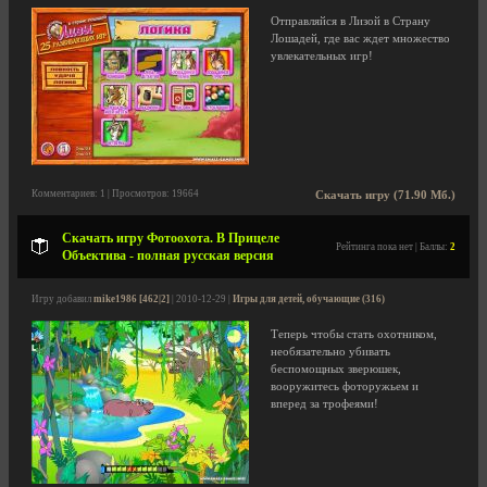
Отправляйся в Лизой в Страну
Лошадей, где вас ждет множество
увлекательных игр!
Комментариев: 1 | Просмотров: 19664
Скачать игру (71.90 Мб.)
Скачать игру Фотоохота. В Прицеле
Рейтинга пока нет | Баллы:
2
Объектива - полная русская версия
Игру добавил
mike1986 [462|2]
| 2010-12-29 |
Игры для детей, обучающие (316)
Теперь чтобы стать охотником,
необязательно убивать
беспомощных зверюшек,
вооружитесь фоторужьем и
вперед за трофеями!