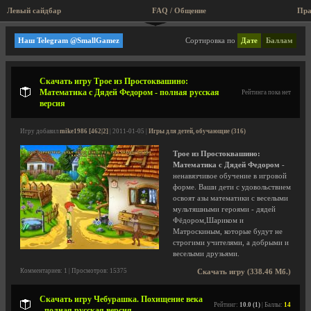
Левый сайдбар
FAQ / Общение
Пра
Игры для детей, обучающие
Наш Telegram @SmallGamez
Сортировка по
Дате
Баллам
Скачать игру Трое из Простоквашино:
Математика с Дядей Федором - полная русская
Рейтинга пока нет
версия
Игру добавил
mike1986 [462|2]
| 2011-01-05 |
Игры для детей, обучающие (316)
Трое из Простоквашино:
Математика с Дядей Федором
-
ненавязчивое обучение в игровой
форме. Ваши дети с удовольствием
освоят азы математики с веселыми
мультяшными героями - дядей
Фёдором,Шариком и
Матроскиным, которые будут не
строгими учителями, а добрыми и
веселыми друзьями.
Комментариев: 1 | Просмотров: 15375
Скачать игру (338.46 Мб.)
Скачать игру Чебурашка. Похищение века
Рейтинг:
10.0 (1)
| Баллы:
14
- полная русская версия