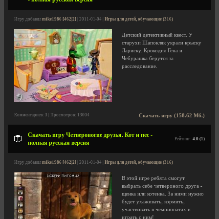
Игру добавил
mike1986 [462|2]
| 2011-01-04 |
Игры для детей, обучающие (316)
Детский детективный квест. У
старухи Шапокляк украли крыску
Лариску. Крокодил Гена и
Чебурашка берутся за
расследование.
Комментариев: 3 | Просмотров: 13004
Скачать игру (158.62 Мб.)
Скачать игру Четвероногие друзья. Кот и пес -
Рейтинг:
4.0 (1)
полная русская версия
Игру добавил
mike1986 [462|2]
| 2011-01-04 |
Игры для детей, обучающие (316)
В этой игре ребята смогут
выбрать себе четвероного друга -
щенка или котенка. За ними нужно
будет ухаживать, кормить,
участвовать в чемпионатах и
играть с ним!