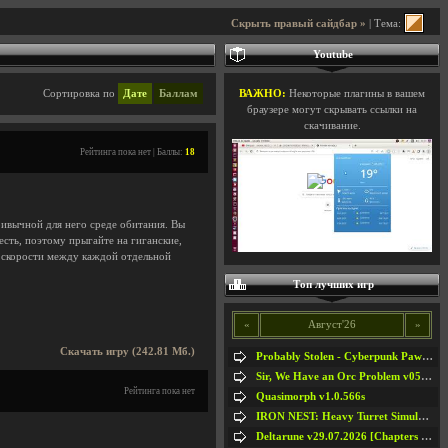
Скрыть правый сайдбар »
| Тема:
Youtube
Сортировка по
Дате
Баллам
ВАЖНО:
Некоторые плагины в вашем
браузере могут скрывать ссылки на
скачивание.
Рейтинга пока нет | Баллы:
18
ривычной для него среде обитания. Вы
сть, поэтому прыгайте на гиганские,
й скорости между каждой отдельной
Топ лучших игр
«
Август'26
»
Скачать игру (242.81 Мб.)
Probably Stolen - Cyberpunk Pawnshop Simulator v048c [Playtest]
Sir, We Have an Orc Problem v05.08.2026
Рейтинга пока нет
Quasimorph v1.0.566s
IRON NEST: Heavy Turret Simulator v1.0a
Deltarune v29.07.2026 [Chapters 1-5] / + RUS [Chapters 1-5]