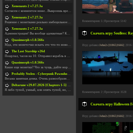
Xenonauts 2 v7.27.3a
Согласен с комментом ниже...Выкроишь время чтобы з
Xenonauts 2 v7.27.3a
Комментариев: 5 | Просмотров: 5142
Решение с монетками реально имбецильное. Как сдела
Xenonauts 2 v7.27.3a
Скачать игру Soulless: Ra
Администрация! Вы вообще адекватные? Какие монетки
Quasimorph v1.0.566s
Мда, эти монеточки искать это что-то новое в сфере
Игру добавил
John2s [11865|1666]
| 2016-
The Last Starship v26d
Пощупал, часов на 10. Отправил корабль в другую Га
Quasimorph v1.0.566s
Какие еще монетки? Что за чущь, дайте нормально ск
Probably Stolen - Cyberpunk Pawnshop Simulator v048c [Playtest]
Весьма занятная демка. Очень разнообразные механик
Deltarune v29.07.2026 [Chapters 1-5] / + RUS [Chapters 1-5]
Я либо тупой, умный, или опять тупой, но, вроде я
Комментариев: 2 | Просмотров: 3528
Скачать игру Halloween Fo
Игру добавил
John2s [11865|1666]
| 2016-