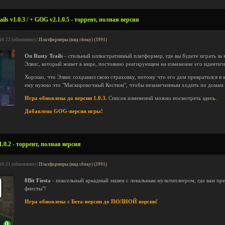
ls v1.0.3 / + GOG v2.1.0.5 - торрент, полная версия
10-22 (обновлено) |
Платформеры (вид сбоку) (3991)
On Rusty Trails
- стильный иллюстративный платформер, где вы будете играть за
Элвис, который живет в мире, постоянно реагирующем на изменение его идентич
Хорошо, что Элвис сохранил свою страховку, потому что его дом превратился в к
ему нужно это "Маскировочный Костюм", чтобы незамеченным ходить по домам 
Игра обновлена до версии 1.0.3.
Список изменений можно посмотреть
здесь
.
Добавлена GOG-версия игры!
1.0.2 - торрент, полная версия
10-21 (обновлено) |
Платформеры (вид сбоку) (3991)
8Bit Fiesta
- пиксельный аркадный экшен с локальным мультиплеером, где вам пре
фиесты"!
Игра обновлена с Бета-версии до ПОЛНОЙ версии!