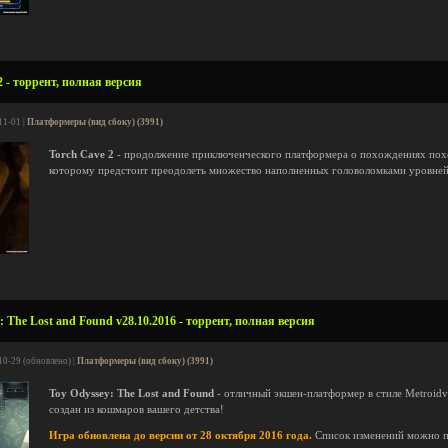
 - торрент, полная версия
11-01 |
Платформеры (вид сбоку) (3991)
Torch Cave 2
- продолжение приключенческого платформера о похождениях пох
которому предстоит преодолеть множество наполненных головоломками уровней
 The Lost and Found v28.10.2016 - торрент, полная версия
10-29 (обновлено) |
Платформеры (вид сбоку) (3991)
Toy Odyssey: The Lost and Found
- отличный экшен-платформер в стиле Metroidva
создан из кошмаров вашего детства!
Игра обновлена до версии от 28 октября 2016 года.
Список изменений можно 