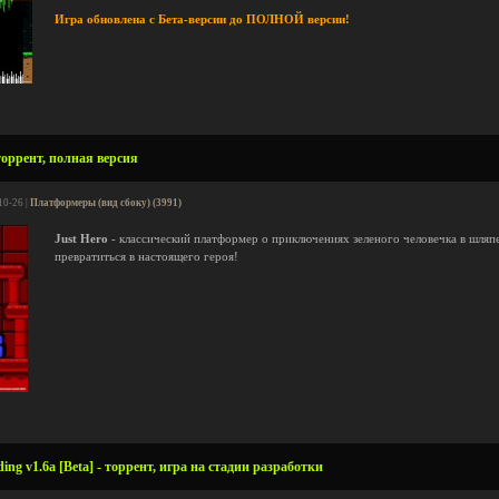
Игра обновлена с Бета-версии до ПОЛНОЙ версии!
торрент, полная версия
10-26 |
Платформеры (вид сбоку) (3991)
Just Hero
- классический платформер о приключениях зеленого человечка в шляпе
превратиться в настоящего героя!
ing v1.6a [Beta] - торрент, игра на стадии разработки