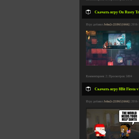
Скачать игру On Rusty Trai
Игру добавил
John2s [11865|1666]
| 2016-
Комментариев: 2 | Просмотров: 5804
Скачать игру 8Bit Fiesta v
Игру добавил
John2s [11865|1666]
| 2016-