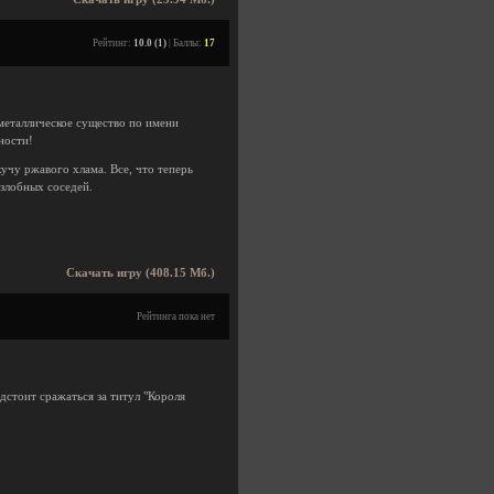
Рейтинг:
10.0 (1)
| Баллы:
17
 металлическое существо по имени
ности!
учу ржавого хлама. Все, что теперь
злобных соседей.
Скачать игру (408.15 Мб.)
Рейтинга пока нет
дстоит сражаться за титул "Короля