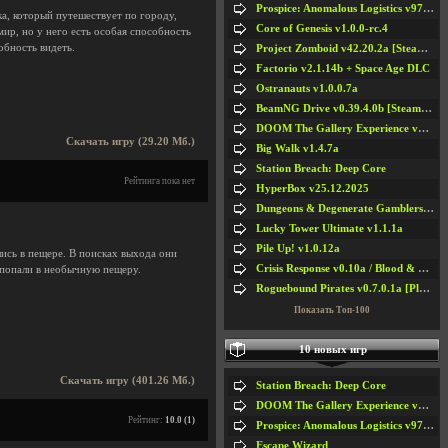
Prospice: Anomalous Logistics v97 [Playtest]
ка, который путешествует по городу,
Core of Genesis v1.0.0-rc.4
мир, но у него есть особая способность
обность видеть.
Project Zomboid v42.20.2a [Steam Early Access]
Factorio v2.1.14b + Space Age DLC
Ostranauts v1.0.0.7a
BeamNG Drive v0.39.4.0b [Steam Early Access]
DOOM The Gallery Experience v1.4.2
Скачать игру (29.20 Мб.)
Big Walk v1.4.7a
Station Breach: Deep Core
Рейтинга пока нет
HyperBox v25.12.2025
Dungeons & Degenerate Gamblers v2.0.2a
Lucky Tower Ultimate v1.1.1a
Pile Up! v1.0.12a
лись в пещере. В поисках выхода они
Crisis Response v0.10a / Blood & Bullet
 попали в необычную пещеру.
Roguebound Pirates v0.7.0.1a [Playtest]
Показать Топ-100
10 новых игр
Скачать игру (401.26 Мб.)
Station Breach: Deep Core
DOOM The Gallery Experience v1.4.2
Рейтинг:
10.0 (1)
Prospice: Anomalous Logistics v97 [Playtest]
Escape Wizard