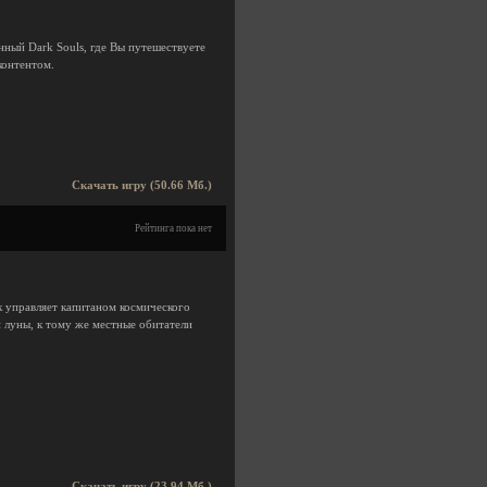
ный Dark Souls, где Вы путешествуете
контентом.
Скачать игру (50.66 Мб.)
Рейтинга пока нет
к управляет капитаном космического
 луны, к тому же местные обитатели
Скачать игру (23.94 Мб.)