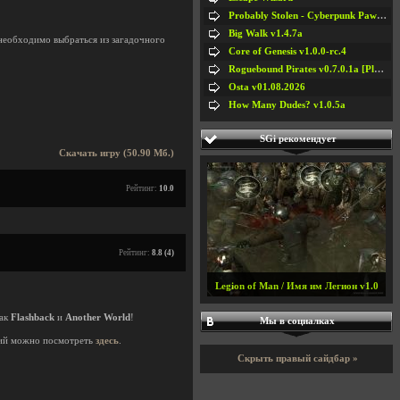
Probably Stolen - Cyberpunk Pawnshop Simulator v048c [Playtest]
Big Walk v1.4.7a
необходимо выбраться из загадочного
Core of Genesis v1.0.0-rc.4
Roguebound Pirates v0.7.0.1a [Playtest]
Osta v01.08.2026
How Many Dudes? v1.0.5a
SGi рекомендует
Скачать игру (50.90 Мб.)
Рейтинг:
10.0
Рейтинг:
8.8 (4)
Legion of Man / Имя им Легион v1.0
как
Flashback
и
Another World
!
Мы в социалках
ий можно посмотреть
здесь
.
Скрыть правый сайдбар »