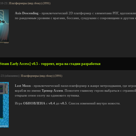
-10-23 |
Платформеры (вид сбоку) (3991)
Axis Descending
- приключенческий 2D платформер с элементами РПГ, вдохновлен
по рандомным уровням с врагами, боссами, сундуками с сокровищами и другим 
team Early Access] v0.5 - торрент, игра на стадии разработки
-23 (обновлено) |
Платформеры (вид сбоку) (3991)
Lost Moon
- приключенческий паззл-платформер в жанре метроидвания, где игро
корабля по имени
Тревор Аллен
. Помогите главному герою выбраться с странной
открыли сезон охоту на одинокого путника.
Игра
ОБНОВЛЕНА
с
v0.4
до
v0.5
. Список изменений внутри новости.