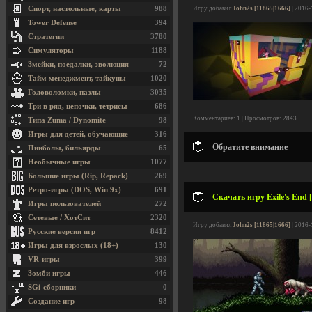
Спорт, настольные, карты
988
Игру добавил
John2s [11865|1666]
| 2016-
Tower Defense
394
Стратегии
3780
Симуляторы
1188
Змейки, поедалки, эволюция
72
Тайм менеджмент, тайкуны
1020
Головоломки, пазлы
3035
Три в ряд, цепочки, тетрисы
686
Комментариев: 1 | Просмотров: 2843
Типа Zuma / Dynomite
98
Игры для детей, обучающие
316
Обратите внимание
Пинболы, бильярды
65
Необычные игры
1077
Большие игры (Rip, Repack)
269
Ретро-игры (DOS, Win 9x)
691
Скачать игру Exile's End 
Игры пользователей
272
Сетевые / ХотСит
2320
Игру добавил
John2s [11865|1666]
| 2016-
Русские версии игр
8412
Игры для взрослых (18+)
130
VR-игры
399
Зомби игры
446
SGi-сборники
0
Создание игр
98