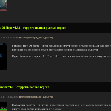
y Of Hope v1.3.8 - торрент, полная русская версия
10-28 (обновлено) |
Платформеры (вид сбоку) (3991)
Soulless: Ray Of Hope
- интересный инди-платформер с головоломками, где вам 
надежды спасти своего друга, пропавшего в мире темнеющих силуэтов!
Игра обновлена с версии 1.3.7 до 1.3.8. Список изменений можно посмотреть
зде
rever v1.01 - торрент, полная версия
10-27 (обновлено) |
Платформеры (вид сбоку) (3991)
Halloween Forever
- приятный пиксельный платформер на тематику Хэллоуина, гд
спасти этот древний праздник от сил зла!