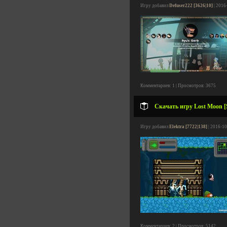
Игру добавил
Defuser222 [3626|10]
| 2016
Комментариев: 1 | Просмотров: 3675
Скачать игру Lost Moon [S
Игру добавил
Elektra [7722|138]
| 2016-10
Комментариев: 2 | Просмотров: 5142