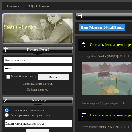
Главная
FAQ / Общение
Наш Telegram @SmallGamez
Скачать бесплатную игру
Привет, Гость!
Игру добавил
Kusko [2563|32]
| 2016-11-1
Чужой компьютер
Зарегистрироваться
Забыл пароль
Поиск игр
Комментариев: 1 | Просмотров: 2587
Поиск игр по названию
Скачать бесплатную игр
Расширенный Google-поиск
Игру добавил
Kusko [2563|32]
| 2016-11-1