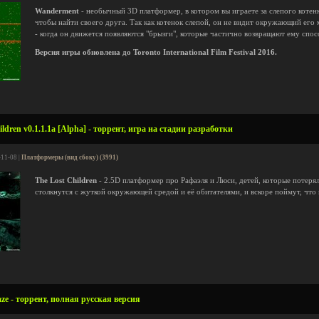
Wanderment
- необычный 3D платформер, в котором вы играете за слепого котен
чтобы найти своего друга. Так как котенок слепой, он не видит окружающий его 
- когда он движется появляются "брызги", которые частично возвращают ему спос
Версия игры обновлена до Toronto International Film Festival 2016.
ldren v0.1.1.1a [Alpha] - торрент, игра на стадии разработки
-11-08 |
Платформеры (вид сбоку) (3991)
The Lost Children
- 2.5D платформер про Рафаэля и Люси, детей, которые потеря
столкнутся с жуткой окружающей средой и её обитателями, и вскоре поймут, что
ze - торрент, полная русская версия