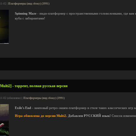
11-02 |
Платформеры (вид сбоку) (3991)
Spinning Maze
- инди-платформер с пространственными головоломками, где вам 
куба с лабиринтами!
[Multi2] - торрент, полная русская версия
11-02 (обновлено) |
Платформеры (вид сбоку) (3991)
Exile's End
- ламповый ретро-экшен-платформер в стиле таких классических игр 
Игра обновлена до версии Multi2.
Добавлен РУССКИЙ язык!
Список изменен