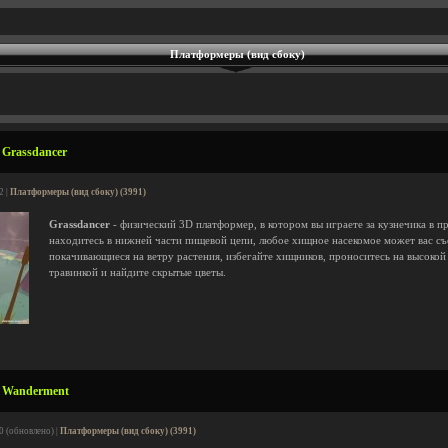
Платформеры (вид сбоку)
 Grassdancer
2 |
Платформеры (вид сбоку) (3991)
Grassdancer
- физический 3D платформер, в котором вы играете за кузнечика в п
находитесь в нижней части пищевой цепи, любое хищное насекомое может вас съе
покачивающиеся на ветру растения, избегайте хищников, проноситесь на высоко
травинкой и найдите скрытые цветы.
у Wanderment
0 (обновлено) |
Платформеры (вид сбоку) (3991)