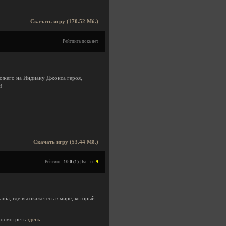
Скачать игру (170.52 Мб.)
Рейтинга пока нет
ожего на Индиану Джонса героя,
!
Скачать игру (53.44 Мб.)
Рейтинг:
10.0 (1)
| Баллы:
9
nia, где вы окажетесь в мире, который
посмотреть
здесь
.