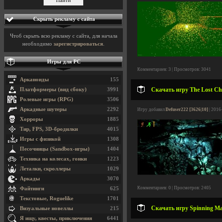
Скрыть рекламу с сайта
Чтоб скрыть всю рекламу с сайта, для начала
необходимо
зарегистрироваться
.
Игры для PC
Комментариев: 3 | Просмотров: 3041
Арканоиды
155
Скачать игру The Lost Chi
Платформеры (вид сбоку)
3991
Ролевые игры (RPG)
3506
Аркадные шутеры
2292
Игру добавил
Defuser222 [3626|10]
| 2016
Хорроры
1885
Тир, FPS, 3D-бродилки
4015
Игры с физикой
1308
Песочницы (Sandbox-игры)
1404
Техника на колесах, гонки
1223
Леталки, скроллеры
1029
Аркады
3070
Комментариев: 0 | Просмотров: 2405
Файтинги
625
Текстовые, Roguelike
1701
Скачать игру Spinning Ma
Визуальные новеллы
215
Я ищу, квесты, приключения
6441