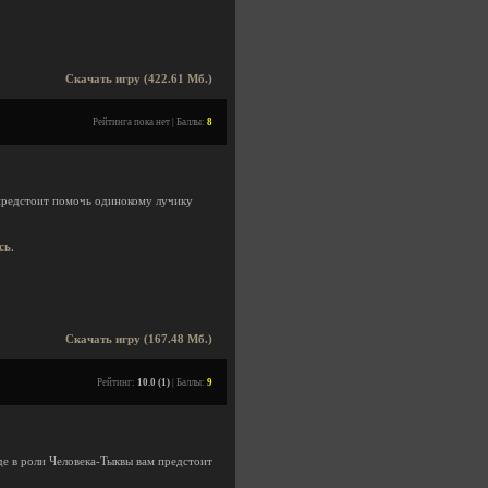
Скачать игру (422.61 Мб.)
Рейтинга пока нет | Баллы:
8
предстоит помочь одинокому лучику
сь
.
Скачать игру (167.48 Мб.)
Рейтинг:
10.0 (1)
| Баллы:
9
е в роли Человека-Тыквы вам предстоит