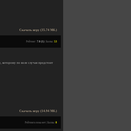
Скачать игру (35.74 Мб.)
Рейтинг:
7.0 (1)
| Баллы:
53
, которому по воле случая предстоит
Скачать игру (14.94 Мб.)
Рейтинга пока нет | Баллы:
8