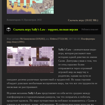
Комментариев: 0 | Просмотров: 2032
Скачать игру (10.82 Мб.)
Скачать игру Sally's Law - торрент, полная версия
Рейтинга пока нет
Игру добавил
MrAnonymouse [119|282]
, ред.
Elektra [7722|138]
| 2017-01-18 |
Платформеры
(вид сбоку) (3991)
Sally's Law
- увлекательная инди-
игра, которая расскажет нам
историю одной девочки по имени
Салли. Девчушка узнав о том, что
ее отец серьезно болен
отправляется через огромный
игровой мир на выручку к
родителю, однако на пути ее
ожидают десятки различных препятствий и трудностей. Но наша героиня
обладает довольно необычным восприятием мира, так что все эти трудности ее
нисколько не расстраивают.
Игровая механика
Sally's Law
представляет из себя нечто среднее между
платформером и горизонтальным ранером, так что попрыгать и побегать
предстоит вдоволь. По мере путешествия вы поближе познакомитесь с Салли и
узнаете о ее взглядах, идеях, наблюдениях. В графическом плане игра так же