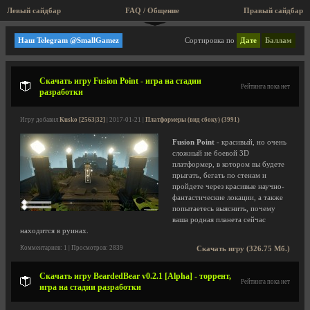
Левый сайдбар
FAQ / Общение
Правый сайдбар
Платформеры (вид сбоку)
Наш Telegram @SmallGamez
Сортировка по
Дате
Баллам
Скачать игру Fusion Point - игра на стадии
Рейтинга пока нет
разработки
Игру добавил
Kusko [2563|32]
| 2017-01-21 |
Платформеры (вид сбоку) (3991)
Fusion Point
- красивый, но очень
сложный не боевой 3D
платформер, в котором вы будете
прыгать, бегать по стенам и
пройдете через красивые научно-
фантастические локации, а также
попытаетесь выяснить, почему
ваша родная планета сейчас
находится в руинах.
Комментариев: 1 | Просмотров: 2839
Скачать игру (326.75 Мб.)
Скачать игру BeardedBear v0.2.1 [Alpha] - торрент,
Рейтинга пока нет
игра на стадии разработки