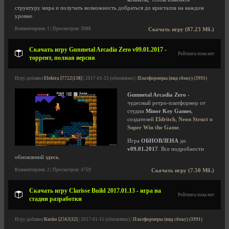
структуру мира и получать возможность добраться до кристалла на каждом
уровне.
Комментариев: 1 | Просмотров: 3088
Скачать игру (87.23 Мб.)
Скачать игру Gunmetal Arcadia Zero v09.01.2017 -
Рейтинга пока нет
торрент, полная версия
Игру добавил
Elektra [7722|138]
| 2017-01-15 (обновлено) |
Платформеры (вид сбоку) (3991)
Gunmetal Arcadia Zero
-
чудесный ретро-платформер от
студии
Minor Key Games
,
создателей
Eldritch
,
Neon Struct
и
Super Win the Game
.
Игра
ОБНОВЛЕНА
до
v09.01.2017
. Все подробности
обновлений
здесь
.
Комментариев: 2 | Просмотров: 4759
Скачать игру (7.50 Мб.)
Скачать игру Clarisse Build 2017.01.13 - игра на
Рейтинга пока нет
стадии разработки
Игру добавил
Kusko [2563|32]
| 2017-01-15 (обновлено) |
Платформеры (вид сбоку) (3991)