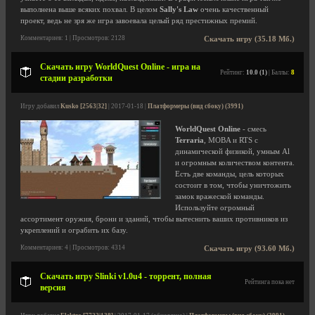
выполнена выше всяких похвал. В целом
Sally's Law
очень качественный
проект, ведь не зря же игра завоевала целый ряд престижных премий.
Комментариев: 1 | Просмотров: 2128
Скачать игру (35.18 Мб.)
Скачать игру WorldQuest Online - игра на
Рейтинг:
10.0 (1)
| Баллы:
8
стадии разработки
Игру добавил
Kusko [2563|32]
| 2017-01-18 |
Платформеры (вид сбоку) (3991)
WorldQuest Online
- смесь
Terraria
, MOBA и RTS с
динамической физикой, умным Al
и огромным количеством контента.
Есть две команды, цель которых
состоит в том, чтобы уничтожить
замок вражеской команды.
Используйте огромный
ассортимент оружия, брони и зданий, чтобы вытеснить ваших противников из
укреплений и ограбить их базу.
Комментариев: 4 | Просмотров: 4314
Скачать игру (93.60 Мб.)
Скачать игру Slinki v1.0u4 - торрент, полная
Рейтинга пока нет
версия