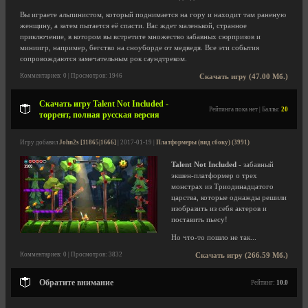
Вы играете альпинистом, который поднимается на гору и находит там раненую
женщину, а затем пытается её спасти. Вас ждет маленькой, странное
приключение, в котором вы встретите множество забавных сюрпризов и
миниигр, например, бегство на сноуборде от медведя. Все эти события
сопровождаются замечательным рок саундтреком.
Комментариев: 0 | Просмотров: 1946
Скачать игру (47.00 Мб.)
Скачать игру Talent Not Included -
Рейтинга пока нет | Баллы:
20
торрент, полная русская версия
Игру добавил
John2s [11865|1666]
| 2017-01-19 |
Платформеры (вид сбоку) (3991)
Talent Not Included
- забавный
экшен-платформер о трех
монстрах из Триодинадцатого
царства, которые однажды решили
изобразить из себя актеров и
поставить пьесу!
Но что-то пошло не так...
Комментариев: 0 | Просмотров: 3832
Скачать игру (266.59 Мб.)
Обратите внимание
Рейтинг:
10.0