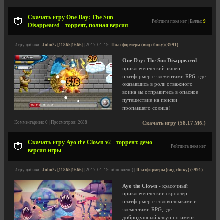
Скачать игру One Day: The Sun
Рейтинга пока нет | Баллы:
9
Disappeared - торрент, полная версия
Игру добавил
John2s [11865|1666]
| 2017-01-19 |
Платформеры (вид сбоку) (3991)
One Day: The Sun Disappeared
-
приключенческий экшен-
платформер с элементами RPG, где
оказавшись в роли отважного
воина вы отправитесь в опасное
путешествие на поиски
пропавшего солнца!
Комментариев: 0 | Просмотров: 2688
Скачать игру (58.17 Мб.)
Скачать игру Ayo the Clown v2 - торрент, демо
Рейтинга пока нет
версия игры
Игру добавил
John2s [11865|1666]
| 2017-01-19 (обновлено) |
Платформеры (вид сбоку) (3991)
Ayo the Clown
- красочный
приключенческий скроллер-
платформер с головоломками и
элементами RPG, где
добродушный клоун по имени