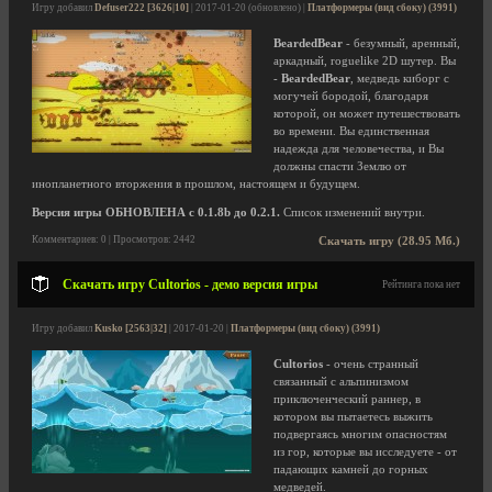
Игру добавил
Defuser222 [3626|10]
| 2017-01-20 (обновлено) |
Платформеры (вид сбоку) (3991)
BeardedBear
- безумный, аренный,
аркадный, roguelike 2D шутер. Вы
-
BeardedBear
, медведь киборг с
могучей бородой, благодаря
которой, он может путешествовать
во времени. Вы единственная
надежда для человечества, и Вы
должны спасти Землю от
инопланетного вторжения в прошлом, настоящем и будущем.
Версия игры ОБНОВЛЕНА с 0.1.8b до 0.2.1.
Список изменений внутри.
Комментариев: 0 | Просмотров: 2442
Скачать игру (28.95 Мб.)
Скачать игру Cultorios - демо версия игры
Рейтинга пока нет
Игру добавил
Kusko [2563|32]
| 2017-01-20 |
Платформеры (вид сбоку) (3991)
Cultorios
- очень странный
связанный с альпинизмом
приключенческий раннер, в
котором вы пытаетесь выжить
подвергаясь многим опасностям
из гор, которые вы исследуете - от
падающих камней до горных
медведей.