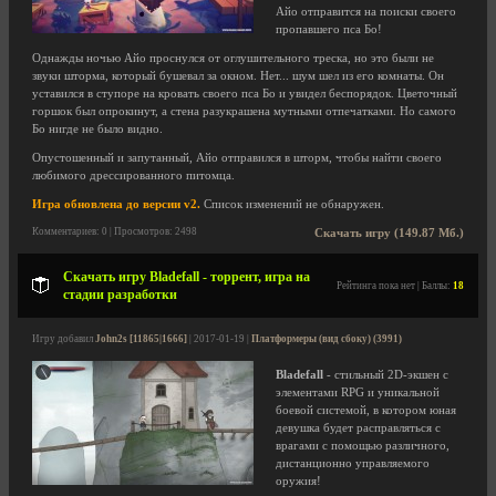
Айо отправится на поиски своего
пропавшего пса Бо!
Однажды ночью Айо проснулся от оглушительного треска, но это были не
звуки шторма, который бушевал за окном. Нет... шум шел из его комнаты. Он
уставился в ступоре на кровать своего пса Бо и увидел беспорядок. Цветочный
горшок был опрокинут, а стена разукрашена мутными отпечатками. Но самого
Бо нигде не было видно.
Опустошенный и запутанный, Айо отправился в шторм, чтобы найти своего
любимого дрессированного питомца.
Игра обновлена до версии v2.
Список изменений не обнаружен.
Комментариев: 0 | Просмотров: 2498
Скачать игру (149.87 Мб.)
Скачать игру Bladefall - торрент, игра на
Рейтинга пока нет | Баллы:
18
стадии разработки
Игру добавил
John2s [11865|1666]
| 2017-01-19 |
Платформеры (вид сбоку) (3991)
Bladefall
- стильный 2D-экшен с
элементами RPG и уникальной
боевой системой, в котором юная
девушка будет расправляться с
врагами с помощью различного,
дистанционно управляемого
оружия!