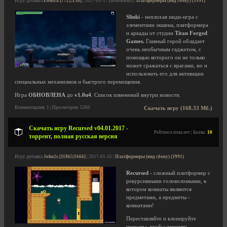
Игру добавил
Elektra [7722|138]
| 2017-01-17 (обновлено) |
Платформеры (вид сбоку) (3991)
Slinki
- неплохая инди-игра с
элементами экшена, платформера
и аркады от студии
Titan Forged
Games.
Главный герой обладает
очень необычным гаджетом, с
помощью которого он не только
может сражаться с врагами, но и
использовать его для активации
специальных механизмов и быстрого перемещения.
Игра
ОБНОВЛЕНА
до
v1.0u4
. Список изменений внутри новости.
Комментариев: 1 | Просмотров: 5260
Скачать игру (168.33 Мб.)
Скачать игру Recursed v04.01.2017 -
Рейтинга пока нет | Баллы:
10
торрент, полная русская версия
Игру добавил
John2s [11865|1666]
| 2017-01-15 |
Платформеры (вид сбоку) (3991)
Recursed
- сложный платформер с
рекурсивными головоломками, в
котором комнаты являются
предметами, а предметы -
комнатами!
Переставляйте и клонируйте
комнаты, чтобы изменять