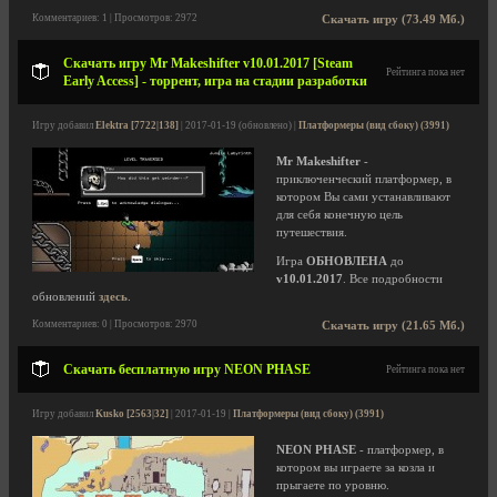
Комментариев: 1 | Просмотров: 2972
Скачать игру (73.49 Мб.)
Скачать игру Mr Makeshifter v10.01.2017 [Steam
Рейтинга пока нет
Early Access] - торрент, игра на стадии разработки
Игру добавил
Elektra [7722|138]
| 2017-01-19 (обновлено) |
Платформеры (вид сбоку) (3991)
Mr Makeshifter
-
приключенческий платформер, в
котором Вы сами устанавливают
для себя конечную цель
путешествия.
Игра
ОБНОВЛЕНА
до
v10.01.2017
. Все подробности
обновлений
здесь
.
Комментариев: 0 | Просмотров: 2970
Скачать игру (21.65 Мб.)
Скачать бесплатную игру NEON PHASE
Рейтинга пока нет
Игру добавил
Kusko [2563|32]
| 2017-01-19 |
Платформеры (вид сбоку) (3991)
NEON PHASE
- платформер, в
котором вы играете за козла и
прыгаете по уровню.