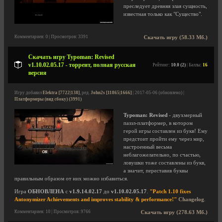
преследует древняя злая сущность,
известная только как "Существо".
Комментариев: 0 | Просмотров: 3391
Скачать игру (58.33 Мб.)
Скачать игру Typoman: Revised
v1.10.02.05.17 - торрент, полная русская
Рейтинг:
10.0 (2)
| Баллы:
16
версия
Игру добавил
Elektra [7722|138]
, ред.
John2s [11865|1666]
| 2017-05-06 (обновлено) |
Платформеры (вид сбоку) (3991)
Typoman: Revised
- двухмерный
паззл-платформер, в котором
герой игры составлен из букв! Ему
предстоит пройти ему через мир,
настроенный весьма
неблагожелательно, по счастью,
ловушки тоже составлены из букв,
а значит, переставив буквы
правильным образом от них можно избавиться.
Игра
ОБНОВЛЕНА
с
v1.9.14.02.17
до
v1.10.02.05.17
.
"Patch 1.10 fixes
Antonymizer Achievements and improves stability & performance!"
Changelog
.
Комментариев: 10 | Просмотров: 9766
Скачать игру (278.63 Мб.)