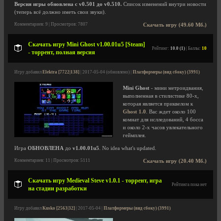
Версия игры обновлена с v0.501 до v0.510.
Список изменений внутри новости
(теперь всё должно иметь свои звуки).
Комментариев: 9 | Просмотров: 7807
Скачать игру (49.60 Мб.)
Скачать игру Mini Ghost v1.00.01u5 [Steam]
Рейтинг:
10.0 (1)
| Баллы:
10
- торрент, полная версия
Игру добавил
Elektra [7722|138]
| 2017-05-04 (обновлено) |
Платформеры (вид сбоку) (3991)
Mini Ghost
- мини метроидвания,
выполненная в стилистике 80-х,
которая является приквелом к
Ghost 1.0
. Вас ждет около 100
комнат для ислледований, 4 босса
и около 2-х часов увлекательного
геймплея.
Игра
ОБНОВЛЕНА
до
v1.00.01u5
. No idea what's updated.
Комментариев: 11 | Просмотров: 5111
Скачать игру (20.40 Мб.)
Скачать игру Medieval Steve v1.0.1 - торрент, игра
Рейтинга пока нет
на стадии разработки
Игру добавил
Kusko [2563|32]
| 2017-05-04 |
Платформеры (вид сбоку) (3991)