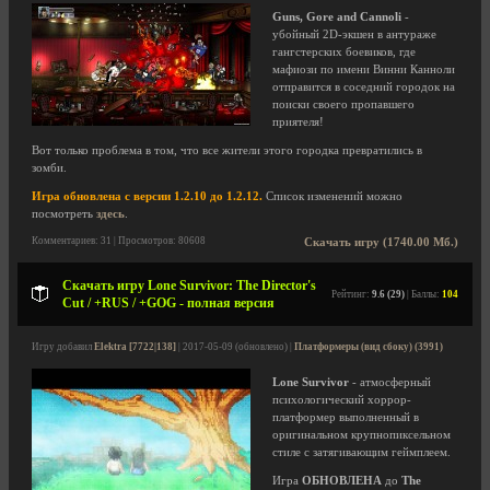
Guns, Gore and Cannoli
-
убойный 2D-экшен в антураже
гангстерских боевиков, где
мафиози по имени Винни Канноли
отправится в соседний городок на
поиски своего пропавшего
приятеля!
Вот только проблема в том, что все жители этого городка превратились в
зомби.
Игра обновлена с версии 1.2.10 до 1.2.12.
Список изменений можно
посмотреть
здесь
.
Комментариев: 31 | Просмотров: 80608
Скачать игру (1740.00 Мб.)
Скачать игру Lone Survivor: The Director's
Рейтинг:
9.6 (29)
| Баллы:
104
Cut / +RUS / +GOG - полная версия
Игру добавил
Elektra [7722|138]
| 2017-05-09 (обновлено) |
Платформеры (вид сбоку) (3991)
Lone Survivor
- атмосферный
психологический хоррор-
платформер выполненный в
оригинальном крупнопиксельном
стиле с затягивающим геймплеем.
Игра
ОБНОВЛЕНА
до
The