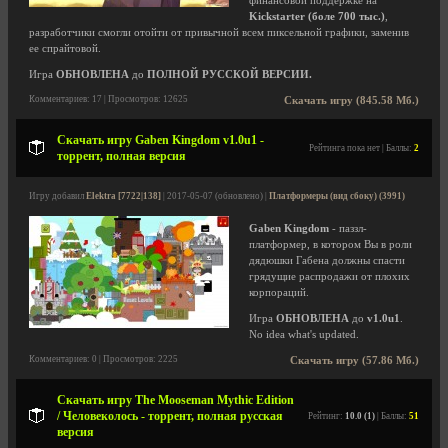
финансовой поддержке на
Kickstarter (боле 700 тыс.)
,
разработчики смогли отойти от привычной всем пиксельной графики, заменив
ее спрайтовой.
Игра
ОБНОВЛЕНА
до
ПОЛНОЙ РУССКОЙ ВЕРСИИ.
Комментариев: 17 | Просмотров: 12625
Скачать игру (845.58 Мб.)
Скачать игру Gaben Kingdom v1.0u1 -
Рейтинга пока нет | Баллы:
2
торрент, полная версия
Игру добавил
Elektra [7722|138]
| 2017-05-07 (обновлено) |
Платформеры (вид сбоку) (3991)
Gaben Kingdom
- паззл-
платформер, в котором Вы в роли
дядюшки Габена должны спасти
грядущие распродажи от плохих
корпораций.
Игра
ОБНОВЛЕНА
до
v1.0u1
.
No idea what's updated.
Комментариев: 0 | Просмотров: 2225
Скачать игру (57.86 Мб.)
Скачать игру The Mooseman Mythic Edition
/ Человеколось - торрент, полная русская
Рейтинг:
10.0 (1)
| Баллы:
51
версия