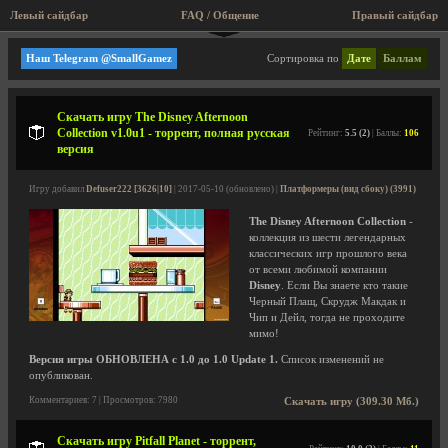
Левый сайдбар
FAQ / Общение
Пра
Платформеры (вид сбоку)
Наш Telegram @SmallGamez
Сортировка по
Дате
Баллам
Скачать игру The Disney Afternoon
Collection v1.0u1 - торрент, полная русская
Рейтинг:
5.5 (2)
| Баллы:
106
версия
Игру добавил
Defuser222 [3626|10]
| 2017-05-10 (обновлено) |
Платформеры (вид сбоку) (3991)
The Disney Afternoon Collection
-
коллекция из шести легендарных
классических игр прошлого века
от всеми любимой компании
Disney
. Если Вы знаете кто такие
Черный Плащ, Скрудж Макдак и
Чип и Дейл, тогда не проходите
мимо!
Версия игры ОБНОВЛЕНА с 1.0 до 1.0 Update 1.
Список изменений не
опубликован.
Комментариев: 7 | Просмотров: 7980
Скачать игру (309.30 Мб.)
Скачать игру Pitfall Planet - торрент,