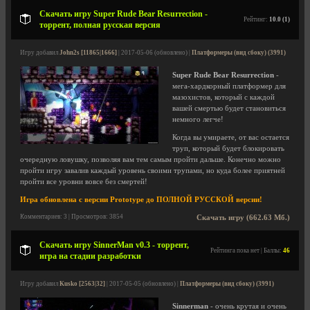
Скачать игру Super Rude Bear Resurrection -
Рейтинг:
10.0 (1)
торрент, полная русская версия
Игру добавил
John2s [11865|1666]
| 2017-05-06 (обновлено) |
Платформеры (вид сбоку) (3991)
Super Rude Bear Resurrection
-
мега-хардкорный платформер для
мазохистов, который с каждой
вашей смертью будет становиться
немного легче!
Когда вы умираете, от вас остается
труп, который будет блокировать
очередную ловушку, позволяя вам тем самым пройти дальше. Конечно можно
пройти игру завалив каждый уровень своими трупами, но куда более приятней
пройти все уровни вовсе без смертей!
Игра обновлена с версии Prototype до ПОЛНОЙ РУССКОЙ версии!
Комментариев: 3 | Просмотров: 3854
Скачать игру (662.63 Мб.)
Скачать игру SinnerMan v0.3 - торрент,
Рейтинга пока нет | Баллы:
46
игра на стадии разработки
Игру добавил
Kusko [2563|32]
| 2017-05-05 (обновлено) |
Платформеры (вид сбоку) (3991)
Sinnerman
- очень крутая и очень