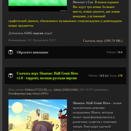
Director's Cut
.
В новом издании
Вас ждут три новых больших
квеста, новые диалоги, две новые
концовки, улучшенный
графический движок, обновленное музыкальное сопровождение и девятнадцать
новых предметов.
Добавлена
GOG-версия
игры!
Комментариев: 112 | Просмотров: 92217
Скачать игру (109.74 Мб.)
Обратите внимание
Рейтинг:
10.0
Скачать игру Shantae: Half-Genie Hero
Рейтинг:
10.0 (2)
| Баллы:
178
v1.0 - торрент, полная русская версия
Игру добавил
Elektra [7722|138]
, ред.
John2s [11865|1666]
| 2017-05-07 (обновлено) |
Платформеры (вид сбоку) (3991)
Shantae: Half-Genie Hero
- новые
приключения девушки-
полуджинна Шанте, которая
может трансформироваться в
различных существ с помощью
танцев. Благодаря удачной