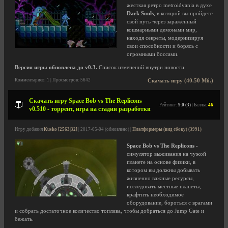
жесткая ретро metroidvania в духе
Dark Souls
, в которой вы пройдете
свой путь через зараженный
кошмарными демонами мир,
находя секреты, модернизируя
свои способности и борясь с
огромными боссами.
Версия игры обновлена до v0.3.
Список изменений внутри новости.
Комментариев: 1 | Просмотров: 5642
Скачать игру (40.50 Мб.)
Скачать игру Space Bob vs The Replicons
Рейтинг:
9.0 (3)
| Баллы:
46
v0.510 - торрент, игра на стадии разработки
Игру добавил
Kusko [2563|32]
| 2017-05-04 (обновлено) |
Платформеры (вид сбоку) (3991)
Space Bob vs The Replicons
-
симулятор выживания на чужой
планете на основе физики, в
котором вы должны добывать
жизненно важные ресурсы,
исследовать местные планеты,
крафтить необходимое
оборудование, бороться с врагами
и собрать достаточное количество топлива, чтобы добраться до Jump Gate и
бежать.