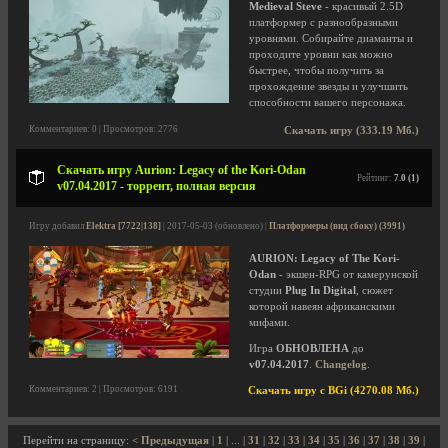
Medieval Steve
- красивый 2.5D
платформер с разнообразными
уровнями. Собирайте диаманты и
проходите уровни как можно
быстрее, чтобы получить за
прохождение звезды и улучшить
способности вашего персонажа.
Комментариев: 0 | Просмотров: 2776
Скачать игру (333.19 Мб.)
Скачать игру Aurion: Legacy of the Kori-Odan
Рейтинг:
7.0 (1)
v07.04.2017 - торрент, полная версия
Игру добавил
Elektra [7722|138]
| 2017-05-03 (обновлено) |
Платформеры (вид сбоку) (3991)
AURION: Legacy of The Kori-
Odan
- экшен-RPG от камерунской
студии
Plug In Digital
, сюжет
которой навеян африканскими
мифами.
Игра
ОБНОВЛЕНА
до
v07.04.2017
.
Changelog
.
Комментариев: 2 | Просмотров: 6191
Скачать игру с BGi (4270.08 Мб.)
Перейти на страницу:
< Предыдущая
|
1
| ... |
31
|
32
|
33
|
34
|
35
|
36
|
37
|
38
|
39
|