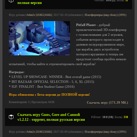
Рейтинг:
10.0 (2)
| Баллы:
11
полная версия
Игру добавил
John2s [11865|1666]
| 2017-05-10 (обновлено) |
Платформеры (вид сбоку) (3991)
Pitfall Planet
- добрый
приключенческий 3D-платформер
с головоломками для 2 игроков,
события которого происходят в
далеком полуразрушенном мире,
где корабль двух астроботов
потерпел крушение и теперь им
предстоит сообща пройти немало
испытаний, чтобы найти и отремонтировать свой корабль!
Награды:
* LEVEL UP SHOWCASE: WINNER - Best overall game (2015)
* BIT BAZAAR: OFFICIAL SELECTION - 5, 6, XL (2015)
* IGF: FINALIST - Best Student Game (2016)
Игра обновлена с Бета-версии до ПОЛНОЙ версии!
Комментариев: 3 | Просмотров: 6038
Скачать игру (171.39 Мб.)
Скачать игру Guns, Gore and Cannoli
Рейтинг:
10.0 (10)
| Баллы:
338
v1.2.12 - торрент, полная русская версия
Игру добавил
John2s [11865|1666]
| 2017-05-09 (обновлено) |
Платформеры (вид сбоку) (3991)