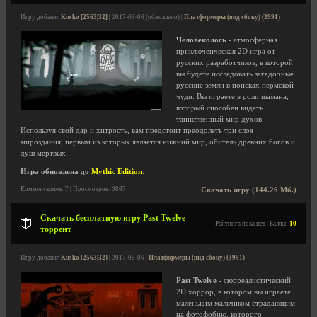
Игру добавил
Kusko [2563|32]
| 2017-05-06 (обновлено) |
Платформеры (вид сбоку) (3991)
Человеколось
- атмосферная
приключенческая 2D игра от
русских разработчиков, в которой
вы будете исследовать загадочные
русские земли в поисках пермской
чуди. Вы играете в роли шамана,
который способен видеть
таинственный мир духов.
Используя свой дар и хитрость, вам предстоит преодолеть три слоя
мироздания, первым из которых является нижний мир, обитель древних богов и
душ мертвых...
Игра обновлена до
Mythic Edition
.
Комментариев: 7 | Просмотров: 9867
Скачать игру (144.26 Мб.)
Скачать бесплатную игру Past Twelve -
Рейтинга пока нет | Баллы:
10
торрент
Игру добавил
Kusko [2563|32]
| 2017-05-06 |
Платформеры (вид сбоку) (3991)
Past Twelve
- сюрреалистический
2D хоррор, в котором вы играете
маленьким мальчиком страдающим
на фотофобию, которого