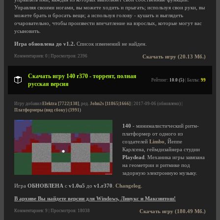
Управляя своими ногами, вы можете ходить и прыгать; используя свои руки, вы
можете брать и бросать вещи; а используя голову - кушать и выглядеть
очаровательно, чтобы произвести впечатление на взрослых, которые могут вас
усыновить.
Игра обновлена до v1.2.
Список изменений не найден.
Комментариев: 0 | Просмотров: 2396
Скачать игру (20.13 Мб.)
Скачать игру 140 r370 - торрент, полная
Рейтинг:
10.0 (5)
| Баллы:
99
русская версия
Игру добавил
Elektra [7722|138]
, ред.
John2s [11865|1666]
| 2017-09-06 (обновлено) |
Платформеры (вид сбоку) (3991)
140
- минималистический ритм-
платформер от одного из
создателей
Limbo
, Йеппе
Карлсена, геймдизайнера студии
Playdead
. Механика игры завязана
на геометрии и ритмике под
задорную электронную музыку.
Игра
ОБНОВЛЕНА
с
v1.0u5
до
v1.r370
.
Changelog
.
В архиве Вы найдете версии для Windows, Линукс и Максинтош!
Комментариев: 9 | Просмотров: 18038
Скачать игру (180.49 Мб.)