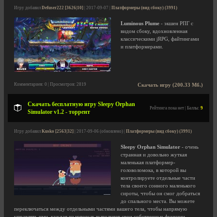
Игру добавил
Defuser222 [3626|10]
| 2017-09-07 |
Платформеры (вид сбоку) (3991)
Luminous Plume
- экшен РПГ с
видом сбоку, вдохновленная
классическими jRPG, файтингами
и платформерами.
Комментариев: 0 | Просмотров: 2819
Скачать игру (200.33 Мб.)
Скачать бесплатную игру Sleepy Orphan
Рейтинга пока нет | Баллы:
9
Simulator v1.2 - торрент
Игру добавил
Kusko [2563|32]
| 2017-09-06 (обновлено) |
Платформеры (вид сбоку) (3991)
Sleepy Orphan Simulator
- очень
странная и довольно жуткая
маленькая платформер-
головоломока, в которой вы
контролируете отдельные части
тела своего сонного маленького
сироты, чтобы он смог добраться
до спального места. Вы можете
переключаться между отдельными частями вашего тела, чтобы напрямую
управлять ими, каждая из которых выполняет свои собственные функции.