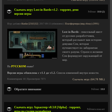
Скачать игру Lost in Bardo v1.2 - торрент, демо
Рейтинг:
10.0 (2)
версия игры
Игру добавил
Kusko [2563|32]
| 2017-09-11 (обновлено) |
Платформеры (вид сбоку) (3991)
Lost in Bardo
- пиксельный квест
от русских разработчиков,
который расскажет вам историю
девушки Сэм, которая
путешествует по лабиринтам
своего разума. Страхи и желания
Сэм формируют окружающий её
мир.
На
РУССКОМ
языке!
Версия игры обновлена с v1.1 до v1.2.
Список изменений внутри новости.
Комментариев: 10 | Просмотров: 7071
Скачать игру (64.70 Мб.)
Обратите внимание
Рейтинг:
10.0
Скачать игру Aquacreep v0.3.0 [Alpha] - торрент,
Рейтинга пока нет
игра на стадии разработки