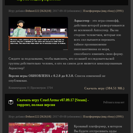
Игру добавил
Defuser222 [3626|10]
| 2017-09-10 (обновлено) |
Платформеры (вид сбоку) (3991)
Aquacreep
- это игра-спинофф,
действия которой разворачиваются
во вселенной Astrocreep. Вы на
стороне человечков, которые изо
всех сил пытаются пережить
тайное проникновение
инопланетянина из моря,
способного изменять свою форму.
Следите за подсказками, чтобы выяснить, кто из вашей исследовательской
группы действительно человек, и кто на самом деле является замаскированным
Aquacreep!
Версия игры ОБНОВЛЕНА с 0.2.0 до 0.3.0.
Список изменений не
опубликован.
Комментариев: 0 | Просмотров: 3704
Скачать игру (384.51 Мб.)
Скачать игру Cruel Arena v07.09.17 [Steam] -
Рейтинга пока нет
торрент, полная версия
Игру добавил
Defuser222 [3626|10]
| 2017-09-08 (обновлено) |
Платформеры (вид сбоку) (3991)
Кровавый платформер, в котором
Вы будете отстреливать орды