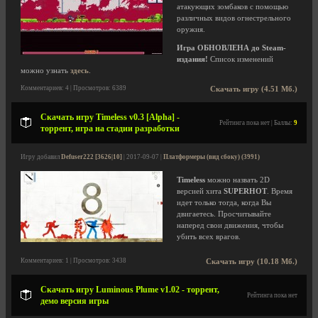
атакующих зомбаков с помощью
различных видов огнестрельного
оружия.
Игра ОБНОВЛЕНА до Steam-
издания!
Список изменений
можно узнать
здесь
.
Комментариев: 4 | Просмотров: 6389
Скачать игру (4.51 Мб.)
Скачать игру Timeless v0.3 [Alpha] -
Рейтинга пока нет | Баллы:
9
торрент, игра на стадии разработки
Игру добавил
Defuser222 [3626|10]
| 2017-09-07 |
Платформеры (вид сбоку) (3991)
Timeless
можно назвать 2D
версией хита
SUPERHOT
. Время
идет только тогда, когда Вы
двигаетесь. Просчитывайте
наперед свои движения, чтобы
убить всех врагов.
Комментариев: 1 | Просмотров: 3438
Скачать игру (10.18 Мб.)
Скачать игру Luminous Plume v1.02 - торрент,
Рейтинга пока нет
демо версия игры