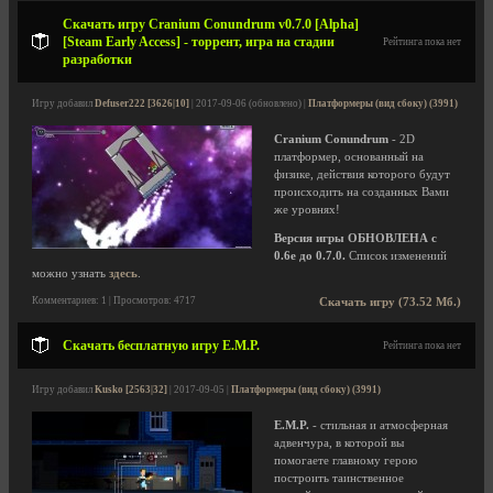
Скачать игру Cranium Conundrum v0.7.0 [Alpha]
[Steam Early Access] - торрент, игра на стадии
Рейтинга пока нет
разработки
Игру добавил
Defuser222 [3626|10]
| 2017-09-06 (обновлено) |
Платформеры (вид сбоку) (3991)
Cranium Conundrum
- 2D
платформер, основанный на
физике, действия которого будут
происходить на созданных Вами
же уровнях!
Версия игры ОБНОВЛЕНА с
0.6e до 0.7.0.
Список изменений
можно узнать
здесь
.
Комментариев: 1 | Просмотров: 4717
Скачать игру (73.52 Мб.)
Скачать бесплатную игру E.M.P.
Рейтинга пока нет
Игру добавил
Kusko [2563|32]
| 2017-09-05 |
Платформеры (вид сбоку) (3991)
E.M.P.
- стильная и атмосферная
адвенчура, в которой вы
помогаете главному герою
построить таинственное