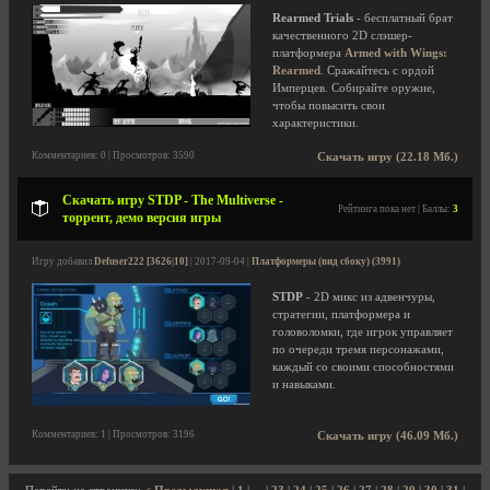
Rearmed Trials
- бесплатный брат
качественного 2D слэшер-
платформера
Armed with Wings:
Rearmed
. Сражайтесь с ордой
Имперцев. Собирайте оружие,
чтобы повысить свои
характеристики.
Комментариев: 0 | Просмотров: 3590
Скачать игру (22.18 Мб.)
Скачать игру STDP - The Multiverse -
Рейтинга пока нет | Баллы:
3
торрент, демо версия игры
Игру добавил
Defuser222 [3626|10]
| 2017-09-04 |
Платформеры (вид сбоку) (3991)
STDP
- 2D микс из адвенчуры,
стратегии, платформера и
головоломки, где игрок управляет
по очереди тремя персонажами,
каждый со своими способностями
и навыками.
Комментариев: 1 | Просмотров: 3196
Скачать игру (46.09 Мб.)