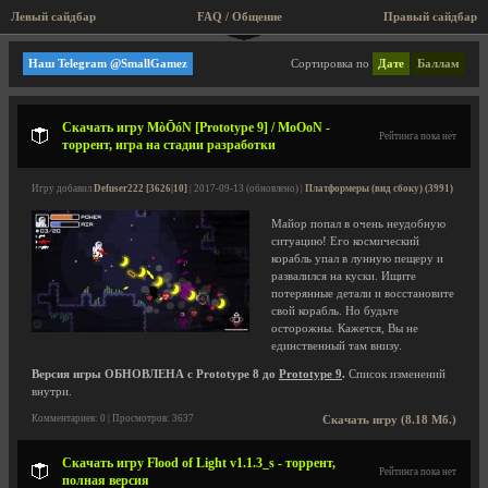
Левый сайдбар
FAQ / Общение
Правый сайдбар
Платформеры (вид сбоку)
Наш Telegram @SmallGamez
Сортировка по
Дате
Баллам
Скачать игру MòŌóN [Prototype 9] / MoOoN -
Рейтинга пока нет
торрент, игра на стадии разработки
Игру добавил
Defuser222 [3626|10]
| 2017-09-13 (обновлено) |
Платформеры (вид сбоку) (3991)
Майор попал в очень неудобную
ситуацию! Его космический
корабль упал в лунную пещеру и
развалился на куски. Ищите
потерянные детали и восстановите
свой корабль. Но будьте
осторожны. Кажется, Вы не
единственный там внизу.
Версия игры ОБНОВЛЕНА с Prototype 8 до
Prototype 9
.
Список изменений
внутри.
Комментариев: 0 | Просмотров: 3637
Скачать игру (8.18 Мб.)
Скачать игру Flood of Light v1.1.3_s - торрент,
Рейтинга пока нет
полная версия