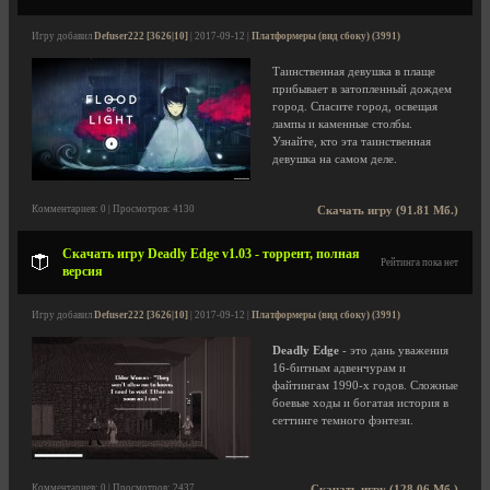
Игру добавил
Defuser222 [3626|10]
| 2017-09-12 |
Платформеры (вид сбоку) (3991)
Таинственная девушка в плаще
прибывает в затопленный дождем
город. Спасите город, освещая
лампы и каменные столбы.
Узнайте, кто эта таинственная
девушка на самом деле.
Комментариев: 0 | Просмотров: 4130
Скачать игру (91.81 Мб.)
Скачать игру Deadly Edge v1.03 - торрент, полная
Рейтинга пока нет
версия
Игру добавил
Defuser222 [3626|10]
| 2017-09-12 |
Платформеры (вид сбоку) (3991)
Deadly Edge
- это дань уважения
16-битным адвенчурам и
файтингам 1990-х годов. Сложные
боевые ходы и богатая история в
сеттинге темного фэнтези.
Комментариев: 0 | Просмотров: 2437
Скачать игру (128.06 Мб.)