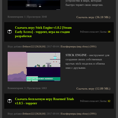
устройство в мире, который
быстро теряет свою энергию.
Комментариев: 1 | Просмотров: 3048
Скачать игру (36.10 Мб.)
Скачать игру Stick Engine v1.0.2 [Steam
Early Access] - торрент, игра на стадии
Рейтинга пока нет | Баллы:
10
разработки
Игру добавил
Defuser222 [3626|10]
| 2017-09-04 |
Платформеры (вид сбоку) (3991)
STICK ENGINE
- инструмент для
создания своих собственных
крутых stick-поделок и обмена
ими с друзьями.
Комментариев: 3 | Просмотров: 5063
Скачать игру (12.80 Мб.)
Скачать бесплатную игру Rearmed Trials
Рейтинга пока нет | Баллы:
12
v1.0.5 - торрент
Игру добавил
Defuser222 [3626|10]
| 2017-09-04 |
Платформеры (вид сбоку) (3991)