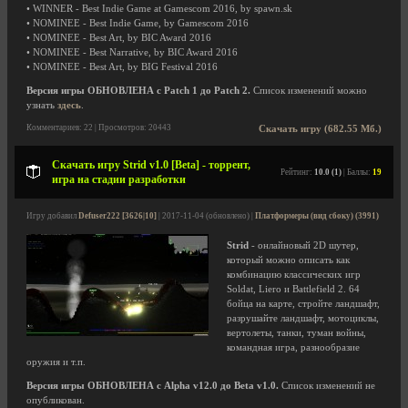
• WINNER - Best Indie Game at Gamescom 2016, by spawn.sk
• NOMINEE - Best Indie Game, by Gamescom 2016
• NOMINEE - Best Art, by BIC Award 2016
• NOMINEE - Best Narrative, by BIC Award 2016
• NOMINEE - Best Art, by BIG Festival 2016
Версия игры ОБНОВЛЕНА с Patch 1 до Patch 2.
Список изменений можно
узнать
здесь
.
Комментариев: 22 | Просмотров: 20443
Скачать игру (682.55 Мб.)
Скачать игру Strid v1.0 [Beta] - торрент,
Рейтинг:
10.0 (1)
| Баллы:
19
игра на стадии разработки
Игру добавил
Defuser222 [3626|10]
| 2017-11-04 (обновлено) |
Платформеры (вид сбоку) (3991)
Strid
- онлайновый 2D шутер,
который можно описать как
комбинацию классических игр
Soldat, Liero и Battlefield 2. 64
бойца на карте, стройте ландшафт,
разрушайте ландшафт, мотоциклы,
вертолеты, танки, туман войны,
командная игра, разнообразие
оружия и т.п.
Версия игры ОБНОВЛЕНА с Alpha v12.0 до Beta v1.0.
Список изменений не
опубликован.