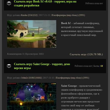
Скачать игру Book It! v0.4.0 - торрент, игра на
Рейтинга пока нет
стадии разработки
Игру добавил
Kusko [2563|32]
| 2017-11-11 |
Платформеры (вид сбоку) (3991)
Book It!
- забавный платформер,
который сочетает глиняных,
вылепленных вручную персонажей
и красочный пиксельный мир.
Комментариев: 0 | Просмотров: 3003
Скачать игру (126.70 Мб.)
Скачать игру Saint George - торрент, демо
Рейтинга пока нет | Баллы:
18
версия игры
Игру добавил
John2s [11865|1666]
| 2017-11-11 |
Платформеры (вид сбоку) (3991)
Saint George
- приключенческий
экшен-платформер в средневеково-
фэнтезийном оформлении, где в
роли храброго рыцаря с
огромным мечом вам предстоит
спасти свой мир от злобных
демонов и огромных монстров!