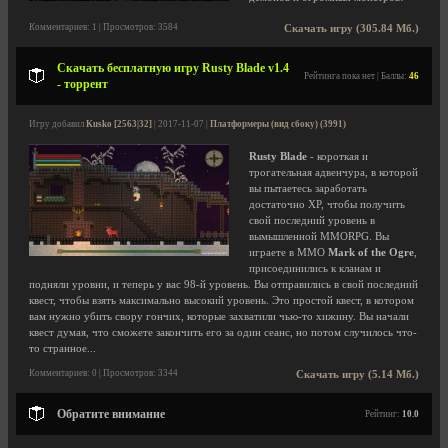
Комментариев: 1 | Просмотров: 3584
Скачать игру (305.84 Мб.)
Скачать бесплатную игру Rusty Blade v1.4
Рейтинга пока нет | Баллы:
46
- торрент
Игру добавил
Kusko [2563|32]
| 2017-11-07 |
Платформеры (вид сбоку) (3991)
Rusty Blade
- короткая и
трогательная адвенчура, в которой
вы пытаетесь заработать
достаточно XP, чтобы получить
свой последний уровень в
вымышленной MMORPG. Вы
играете в ММО
Mark of the Ogre
,
присоединились к кланам и
подняли уровни, и теперь у вас 98-й уровень. Вы отправились в свой последний
квест, чтобы взять максимально высокий уровень. Это простой квест, в котором
вам нужно убить свору гончих, которые захватили чью-то хижину. Вы начали
квест думая, что сможете закончить его за один сеанс, но потом случилось что-
то странное...
Комментариев: 0 | Просмотров: 3344
Скачать игру (5.14 Мб.)
Обратите внимание
Рейтинг:
10.0