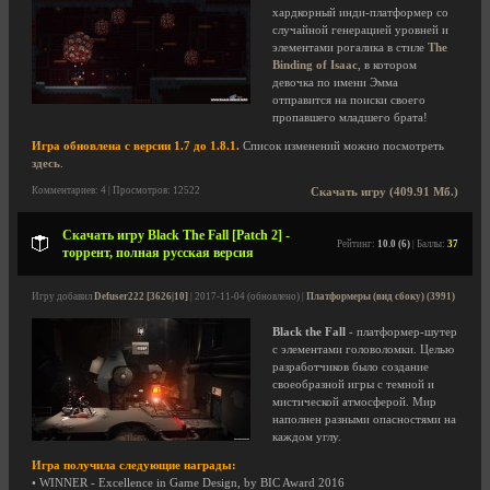
хардкорный инди-платформер со
случайной генерацией уровней и
элементами рогалика в стиле
The
Binding of Isaac
, в котором
девочка по имени Эмма
отправится на поиски своего
пропавшего младшего брата!
Игра обновлена с версии 1.7 до 1.8.1.
Список изменений можно посмотреть
здесь
.
Комментариев: 4 | Просмотров: 12522
Скачать игру (409.91 Мб.)
Скачать игру Black The Fall [Patch 2] -
Рейтинг:
10.0 (6)
| Баллы:
37
торрент, полная русская версия
Игру добавил
Defuser222 [3626|10]
| 2017-11-04 (обновлено) |
Платформеры (вид сбоку) (3991)
Black the Fall
- платформер-шутер
с элементами головоломки. Целью
разработчиков было создание
своеобразной игры с темной и
мистической атмосферой. Мир
наполнен разными опасностями на
каждом углу.
Игра получила следующие награды:
• WINNER - Excellence in Game Design, by BIC Award 2016