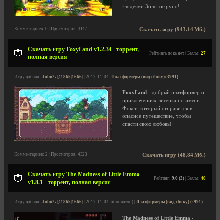
злодеями Золотое руно!
Комментариев: 0 | Просмотров: 4147
Скачать игру (943.14 Мб.)
Скачать игру FoxyLand v1.2.34 - торрент,
Рейтинга пока нет | Баллы:
27
полная версия
Игру добавил
John2s [11865|1666]
| 2017-11-04 |
Платформеры (вид сбоку) (3991)
FoxyLand
- добрый платформер о
приключениях лисенка по имени
Фокси, который отправится в
опасное путешествие, чтобы
спасти свою любовь!
Комментариев: 2 | Просмотров: 4323
Скачать игру (48.84 Мб.)
Скачать игру The Madness of Little Emma
Рейтинг:
9.0 (3)
| Баллы:
40
v1.8.1 - торрент, полная версия
Игру добавил
John2s [11865|1666]
| 2017-11-04 (обновлено) |
Платформеры (вид сбоку) (3991)
The Madness of Little Emma
-