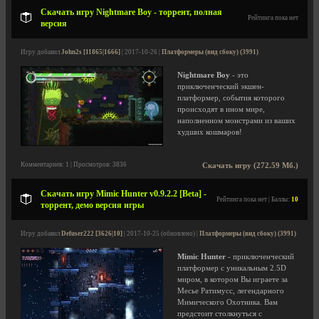
Скачать игру Nightmare Boy - торрент, полная
Рейтинга пока нет
версия
Игру добавил
John2s [11865|1666]
| 2017-10-26 |
Платформеры (вид сбоку) (3991)
Nightmare Boy
- это
приключенческий экшен-
платформер, события которого
происходят в ином мире,
наполненном монстрами из ваших
худших кошмаров!
Комментариев: 1 | Просмотров: 3836
Скачать игру (272.59 Мб.)
Скачать игру Mimic Hunter v0.9.2.2 [Beta] -
Рейтинга пока нет | Баллы:
10
торрент, демо версия игры
Игру добавил
Defuser222 [3626|10]
| 2017-10-25 (обновлено) |
Платформеры (вид сбоку) (3991)
Mimic Hunter
- приключенческий
платформер с уникальным 2.5D
миром, в котором Вы играете за
Месье Ратимусс, легендарного
Мимического Охотника. Вам
предстоит столкнуться с