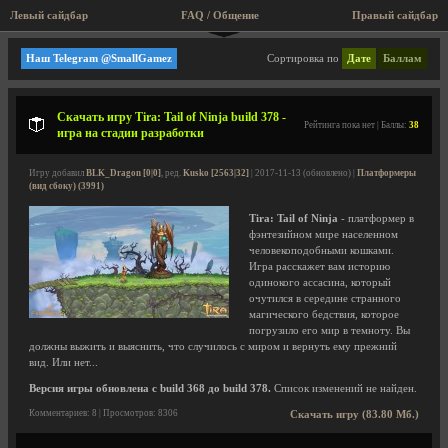
Левый сайдбар
FAQ / Общение
Правый сайдбар
Платформеры (вид сбоку)
Наш Telegram @SmallGamez
Сортировка по
Дате
Баллам
Скачать игру Tira: Tail of Ninja build 378 -
Рейтинга пока нет | Баллы:
38
игра на стадии разработки
Игру добавил
BLK_Dragon [0|0]
, ред.
Kusko [2563|32]
| 2017-11-13 (обновлено) |
Платформеры
(вид сбоку) (3991)
Tira: Tail of Ninja
- платформер в
фэнтезийном мире населенном
человекоподобными кошками.
Игра расскажет вам историю
одинокого ассасина, который
очутился в середине странного
магического бедствия, которое
погрузило его мир в темноту. Вы
должны выжить и выяснить, что случилось с миром и вернуть ему прежний
вид. Или нет...
Версия игры обновлена с build 368 до build 378.
Список изменений не найден.
Комментариев: 8 | Просмотров: 8306
Скачать игру (83.80 Мб.)