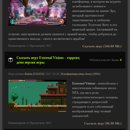
платформер, в котором вы играете
за небольшого зеленого
инопланетянина по имени Эро,
который противостоит
таинственному и злобному
господину Толстому Коту и его
кошачьей армии. Застрявший на
острове, наш приятель должен сразится с армией кошек, чтобы добраться до
единственного выхода - своего космического корабля!
Комментариев: 1 | Просмотров: 2657
Скачать игру (166.00 Мб.)
Скачать игру External Visions - торрент,
Рейтинга пока нет | Баллы:
8
демо версия игры
Игру добавил
Kusko [2563|32]
| 2017-10-28 |
Платформеры (вид сбоку) (3991)
External Visions
- metroidvania с
классическим геймплеем эпохи
NES, где вы в роли
среднестатистического человека
страдающего депрессией
попадаете в его собственный
воображаемый мир полный
опасностей.
Комментариев: 0 | Просмотров: 3027
Скачать игру (96.90 Мб.)