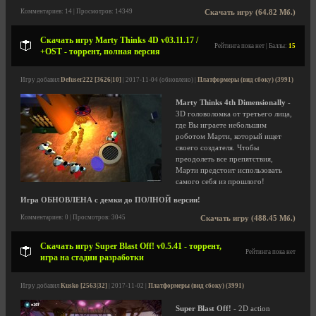
Комментариев: 14 | Просмотров: 14349
Скачать игру (64.82 Мб.)
Скачать игру Marty Thinks 4D v03.11.17 /
Рейтинга пока нет | Баллы:
15
+OST - торрент, полная версия
Игру добавил
Defuser222 [3626|10]
| 2017-11-04 (обновлено) |
Платформеры (вид сбоку) (3991)
Marty Thinks 4th Dimensionally
-
3D головоломка от третьего лица,
где Вы играете небольшим
роботом Марти, который ищет
своего создателя. Чтобы
преодолеть все препятствия,
Марти предстоит использовать
самого себя из прошлого!
Игра ОБНОВЛЕНА с демки до ПОЛНОЙ версии!
Комментариев: 0 | Просмотров: 3045
Скачать игру (488.45 Мб.)
Скачать игру Super Blast Off! v0.5.41 - торрент,
Рейтинга пока нет
игра на стадии разработки
Игру добавил
Kusko [2563|32]
| 2017-11-02 |
Платформеры (вид сбоку) (3991)
Super Blast Off!
- 2D action