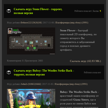
Скачать игру Stone Flower - торрент,
Рейтинга пока нет | Баллы:
9
полная версия
Игру добавил
Defuser222 [3626|10]
| 2017-11-06 |
Платформеры (вид сбоку) (3991)
Stone Flower
- быстрый
пиксельный 2D платформер, по
сюжету которого Вы
отправляетесь в заброшенный
город в поисках древнего
артефакта.
Комментариев: 0 | Просмотров: 2883
Скачать игру (42.93 Мб.)
Скачать игру Bubsy: The Woolies Strike Back -
Рейтинга пока нет
торрент, полная версия
Игру добавил
John2s [11865|1666]
| 2017-11-05 |
Платформеры (вид сбоку) (3991)
Bubsy: The Woolies Strike Back
-
красочный экшен-платформер от
создателей
Giana Sisters
, где в
роли рыси по имени Бабси вам
предстоит отыскать похищенное