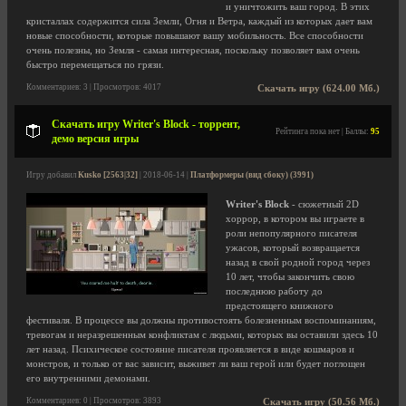
и уничтожить ваш город. В этих
кристаллах содержится сила Земли, Огня и Ветра, каждый из которых дает вам
новые способности, которые повышают вашу мобильность. Все способности
очень полезны, но Земля - самая интересная, поскольку позволяет вам очень
быстро перемещаться по грязи.
Комментариев: 3 | Просмотров: 4017
Скачать игру (624.00 Мб.)
Скачать игру Writer's Block - торрент,
Рейтинга пока нет | Баллы:
95
демо версия игры
Игру добавил
Kusko [2563|32]
| 2018-06-14 |
Платформеры (вид сбоку) (3991)
Writer's Block
- сюжетный 2D
хоррор, в котором вы играете в
роли непопулярного писателя
ужасов, который возвращается
назад в свой родной город через
10 лет, чтобы закончить свою
последнюю работу до
предстоящего книжного
фестиваля. В процессе вы должны противостоять болезненным воспоминаниям,
тревогам и неразрешенным конфликтам с людьми, которых вы оставили здесь 10
лет назад. Психическое состояние писателя проявляется в виде кошмаров и
монстров, и только от вас зависит, выживет ли ваш герой или будет поглощен
его внутренними демонами.
Комментариев: 0 | Просмотров: 3893
Скачать игру (50.56 Мб.)