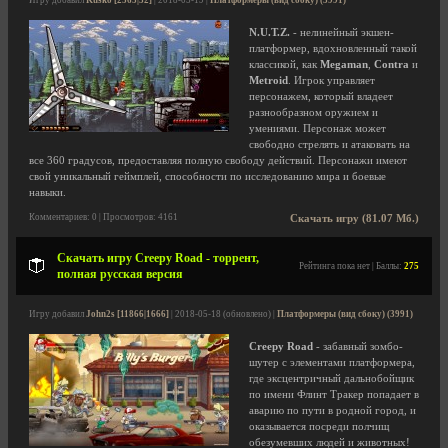
Игру добавил
Kusko [2563|32]
| 2018-05-19 |
Платформеры (вид сбоку) (3991)
N.U.T.Z.
- нелинейный экшен-
платформер, вдохновленный такой
классикой, как
Megaman
,
Contra
и
Metroid
. Игрок управляет
персонажем, который владеет
разнообразном оружием и
умениями. Персонаж может
свободно стрелять и атаковать на
все 360 градусов, предоставляя полную свободу действий. Персонажи имеют
свой уникальный геймплей, способности по исследованию мира и боевые
навыки.
Комментариев: 0 | Просмотров: 4161
Скачать игру (81.07 Мб.)
Скачать игру Creepy Road - торрент,
Рейтинга пока нет | Баллы:
275
полная русская версия
Игру добавил
John2s [11866|1666]
| 2018-05-18 (обновлено) |
Платформеры (вид сбоку) (3991)
Creepy Road
- забавный зомбо-
шутер с элементами платформера,
где эксцентричный дальнобойщик
по имени Флинт Тракер попадает в
аварию по пути в родной город, и
оказывается посреди полчищ
обезумевших людей и животных!