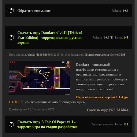
Обратите внимание
Рейтинг:
10.0
Скачать игру Dandara v1.4.11 [Trials of
Fear Edition] - торрент, полная русская
Рейтинг:
10.0 (1)
| Баллы:
145
версия
Игру добавил
John2s [11866|1666]
| 2018-06-10 (обновлено) |
Платформеры (вид сбоку) (3991)
Dandara
- уникальный
платформер-метроидвания с
оригинальным управлением, в
котором вам предстоит побеждать
законы гравитации и прыгать по
полу, стенам и потолкам!
Игра обновлена с версии 1.1.4 до
1.4.11.
Список изменений можно посмотреть
здесь
.
Комментариев: 8 | Просмотров: 6926
Скачать игру (425.78 Мб.)
Скачать игру A Tale Of Paper v1.1 -
Рейтинга пока нет | Баллы:
121
торрент, игра на стадии разработки