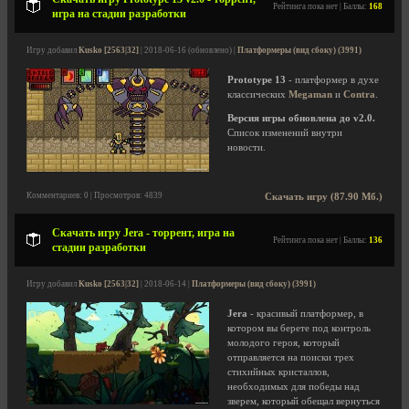
Рейтинга пока нет | Баллы:
168
игра на стадии разработки
Игру добавил
Kusko [2563|32]
| 2018-06-16 (обновлено) |
Платформеры (вид сбоку) (3991)
Prototype 13
- платформер в духе
классических
Megaman
и
Contra
.
Версия игры обновлена до v2.0.
Список изменений внутри
новости.
Комментариев: 0 | Просмотров: 4839
Скачать игру (87.90 Мб.)
Скачать игру Jera - торрент, игра на
Рейтинга пока нет | Баллы:
136
стадии разработки
Игру добавил
Kusko [2563|32]
| 2018-06-14 |
Платформеры (вид сбоку) (3991)
Jera
- красивый платформер, в
котором вы берете под контроль
молодого героя, который
отправляется на поиски трех
стихийных кристаллов,
необходимых для победы над
зверем, который обещал вернуться