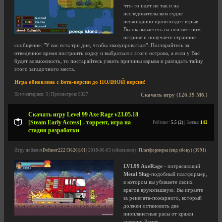
что-то идет не так и на
исследовательском судне
неожиданно происходит взрыв.
Вы оказываетесь на неизвестном
острове и получаете странное
сообщение: "У вас есть три дня, чтобы эвакуироваться". Постарайтесь за
отведенное время построить лодку и выбраться с этого острова, а если у Вас
будет возможность, то постарайтесь узнать причины взрыва и разгадать тайну
этого загадочного места.
Игра обновлена с Бета-версии до ПОЛНОЙ версии!
Комментариев: 3 | Просмотров: 8327
Скачать игру (126.39 Мб.)
Скачать игру Level 99 Axe Rage v23.05.18
[Steam Early Access] - торрент, игра на
Рейтинг:
5.5 (2)
| Баллы:
142
стадии разработки
Игру добавил
Defuser222 [3626|10]
| 2018-06-03 (обновлено) |
Платформеры (вид сбоку) (3991)
LVL99 AxeRage
- потрясающий
Metal Slug
-подобный платформер,
в котором вы убиваете своих
врагов врукопашную. Вы играете
за ренегата-пожарного, который
должен остановить две
инопланетные расы от кражи
энергии Земли.