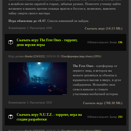
к колыбели магии скрытой в старых, забытых руинах. Помогите ученику найти
желаемое и выжить против сильных врагов и боссов и, возможно, выяснить
тайну смерти своего мастера.
Игра обновлена до v0.47.
Список изменений не найден.
Комментариев: 2 | Просмотров: 4206
Скачать игру (14.13 Мб.)
Скачать игру The Free Ones - торрент,
Рейтинга пока нет | Баллы:
196
демо версия игры
Игру добавил
Kusko [2563|32]
| 2018-05-30 |
Платформеры (вид сбоку) (3991)
The Free Ones
- платформер от
первого лица, в котором вы
можете цепляться за объекты и
вздыматься высоко в вверх, в духе
спайдермена. Испытайте свои
силы в каньоне и станьте
участников необычной истории.
Комментариев: 5 | Просмотров: 3920
Скачать игру (708.30 Мб.)
Скачать игру N.U.T.Z. - торрент, игра на
Рейтинга пока нет | Баллы:
293
стадии разработки