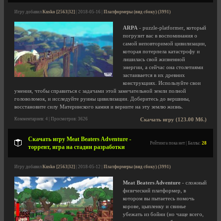
Игру добавил
Kusko [2563|32]
| 2018-05-16 |
Платформеры (вид сбоку) (3991)
ARPA
- puzzle-platformer, который
погрузит вас в воспоминания о
самой неповторимой цивилизации,
которая потерпела катастрофу и
лишилась свой жизненной
энергии, а сейчас она столетиями
застаивается в их древних
конструкциях. Используйте свои
умения, чтобы справиться с задачами этой замечательной земли полной
головоломок, и исследуйте руины цивилизации. Доберитесь до вершины,
восстановите силу Материнского камня и верните на эту землю жизнь.
Комментариев: 4 | Просмотров: 3626
Скачать игру (123.00 Мб.)
Скачать игру Meat Beaters Adventure -
Рейтинга пока нет | Баллы:
28
торрент, игра на стадии разработки
Игру добавил
Kusko [2563|32]
| 2018-05-12 |
Платформеры (вид сбоку) (3991)
Meat Beaters Adventure
- сложный
физический платформер, в
котором вы пытаетесь помочь
корове, цыпленку и свинье
убежать из бойни (но чаще всего,