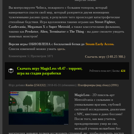
Вы контролируете Чейнса, пожарного с большим топором, который
намеревается спасти свой мир, который разоряется двумя воюющими
чужеземными расами сразу, в результате чего происходят катастрофические
стихийные бедствия. Игра вдохновлена такими играми как
Street Fighter
,
Castlevania
,
Megaman X
и
Super Metroid
, а также классическими фильмами,
такими как
Predator
,
Alien
,
Terminator
и
The Thing
- вы даже сможете увидеть
знакомых монстров!
Версия игры ОБНОВЛЕНА с бесплатной бетки до
Steam Early Access
.
Список изменений можно узнать
здесь
.
Комментариев: 5 | Просмотров: 5971
Скачать игру (148.25 Мб.)
Скачать игру MagicLess v0.47 - торрент,
Рейтинга пока нет | Баллы:
424
игра на стадии разработки
Игру добавил
Kusko [2563|32]
| 2018-05-31 (обновлено) |
Платформеры (вид сбоку) (3991)
MagicLess
- 2D пиксель-арт
Metroidvania с сильными и
уникальными врагами, глубокой
системой исследования, диалогами
с NPC, квестами и даже боссами!
После того, как ваш учитель
преждевременно умер во сне,
молодой ученик-волшебник без
магических навыков должен исследовать странный лес, чтобы получить доступ