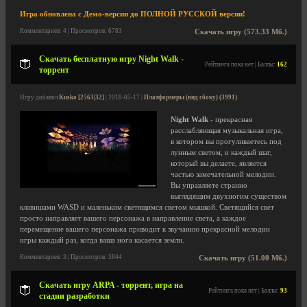
Игра обновлена с Демо-версии до ПОЛНОЙ РУССКОЙ версии!
Комментариев: 4 | Просмотров: 6783
Скачать игру (573.33 Мб.)
Скачать бесплатную игру Night Walk -
Рейтинга пока нет | Баллы:
162
торрент
Игру добавил
Kusko [2563|32]
| 2018-05-17 |
Платформеры (вид сбоку) (3991)
Night Walk
- прекрасная
расслабляющая музыкальная игра,
в котором вы прогуливаетесь под
лунным светом, и каждый шаг,
который вы делаете, является
частью замечательной мелодии.
Вы управляете странно
выглядящим двухногим существом
клавишами WASD и маленьким светящимся светом мышкой. Светящийся свет
просто направляет вашего персонажа в направление света, а каждое
перемещение вашего персонажа приводит к звучанию прекрасной мелодии
игры каждый раз, когда ваша нога касается земли.
Комментариев: 3 | Просмотров: 3844
Скачать игру (51.00 Мб.)
Скачать игру ARPA - торрент, игра на
Рейтинга пока нет | Баллы:
93
стадии разработки