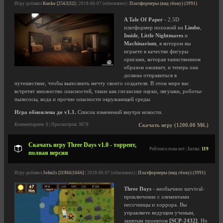
Игру добавил
Kusko [2563|32]
| 2018-06-07 (обновлено) |
Платформеры (вид сбоку) (3991)
A Tale Of Paper
- 2.5D
платформер похожий на
Limbo
,
Inside
,
Little Nightmares
и
Machinarium
, в котором вы
играете в качестве фигуры
оригами, которая таинственном
образом оживает, и теперь она
должна отправиться в
путешествие, чтобы выполнить мечту своего создателя. В этом мире вас
встретят множество опасностей, такие как гигансике пауки, лягушки, роботы-
пылесосы, вода и прочие опасности окружающей среды.
Игра обновлена до v1.1.
Список изменений внутри новости.
Комментариев: 0 | Просмотров: 3078
Скачать игру (1200.00 Мб.)
Скачать игру Three Days v1.0 - торрент,
Рейтинга пока нет | Баллы:
119
полная версия
Игру добавил
John2s [11866|1666]
| 2018-06-07 (обновлено) |
Платформеры (вид сбоку) (3991)
Three Days
- необычное survival-
приключение с элементами
песочницы и хоррора. Вы
управляете ведущим ученым,
занятым проектом
[SCP-2432]
. Но