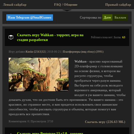
Левый сайдбар
FAQ / Общение
Правый сайдбар
Платформеры (вид сбоку)
Наш Telegram @SmallGamez
Сортировка по
Дате
Баллам
Скачать игру Wahkan - торрент, игра на
Рейтинга пока нет | Баллы:
63
стадии разработки
Игру добавил
Kusko [2563|32]
| 2018-06-21 |
Платформеры (вид сбоку) (3991)
Wahkan
- красиво нарисованный
2D-платформер с головоломками
на основе физики, в котором вы
рисуете структуры, чтобы
пробраться через разум шамана.
Вы берете на себя роль молодого
коренного американца, который
входит в ум вашего шамана, чтобы
доказать духам, что он достоин быть его преемником. Ум вашего шамана - это
красивое, но странное место, и вам придется использовать свои шаманские
способности, чтобы рисовать структуры и объекты, которые помогут вам
преодолеть все препятствия.
Комментариев: 0 | Просмотров: 3710
Скачать игру (226.63 Мб.)
Скачать игру Prototype 13 v2.0 - торрент,