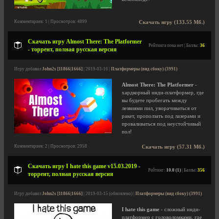
Комментариев: 1 | Просмотров: 4899
Скачать игру (133.55 Мб.)
Скачать игру Almost There: The Platformer
Рейтинга пока нет | Баллы:
36
- торрент, полная русская версия
Игру добавил
John2s [11866|1666]
| 2019-03-16 |
Платформеры (вид сбоку) (3991)
Almost There: The Platformer
-
хардкорный инди-платформер, где
вы будете пробегать между
лезвиями пил, уворачиваться от
ракет, проползать под лазерами и
проваливаться под неустойчивый
пол!
Комментариев: 2 | Просмотров: 2958
Скачать игру (57.31 Мб.)
Скачать игру I hate this game v15.03.2019 -
Рейтинг:
10.0 (1)
| Баллы:
356
торрент, полная русская версия
Игру добавил
John2s [11866|1666]
| 2019-03-15 (обновлено) |
Платформеры (вид сбоку) (3991)
I hate this game
- сложный инди-
платформер с головоломками, где