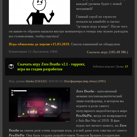
каждый уровень будет с новой
механикой!
Главный герой по глупости
попался на кликбейт и скачал
"лучшую игру в мире". После чего
он каким-то образом оказался внутри компьютера и теперь ему нужно разгадать
все головоломки, чтобы спастись!
Игра обновлена до версии v15.03.2019.
Список изменений не обнаружен.
Комментариев: 12 | Просмотров: 10860
Скачать игру (105.49 Мб.)
Скачать игру Zero Deaths v2.1 - торрент,
Рейтинга пока нет | Баллы:
17
игра на стадии разработки
Игру добавил
Kusko [2563|32]
| 2019-03-14 |
Платформеры (вид сбоку) (3991)
Zero Deaths
- наполненный
мемами постапокалиптический
экшн-платформер, в котором вы
играете в роли самого
популярного видеоблогера в мире
PewDiePie
, когда он возвращается
с Sub-Bot War of 2019. В фан-
играх нет ничего нового, но
Zero
Deaths
на самом деле очень хорошая игра, и в ней даже есть озвучка от самого
PewDiePie
. Она была создана разработчиком Томасом Брашем (создателем