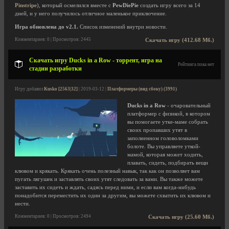
Pinstripe
), который осмелился вместе с
PewDiePie
создать игру всего за 14
дней, и у него получилось отличное маленькое приключение.
Игра обновлена до v2.1.
Список изменений внутри новости.
Комментариев: 0 | Просмотров: 2445
Скачать игру (412.68 Мб.)
Скачать игру Ducks in a Row - торрент, игра на
Рейтинга пока нет
стадии разработки
Игру добавил
Kusko [2563|32]
| 2019-03-12 |
Платформеры (вид сбоку) (3991)
Ducks in a Row
- очаровательный
платформер с физикой, в котором
вы помогаете утке-маме собрать
своих пропавших утят в
заполненном головоломками
болоте. Вы управляете уткой-
мамой, которая может ходить,
плавать, сидеть, подбирать вещи
клювом и крякать. Крякать очень полезный навык, так как он позволяет вам
пугать лягушек и заставлять своих утят следовать за вами. Вы также можете
заставить их сидеть и ждать, садясь перед ними, и если вам когда-нибудь
понадобится переместить их один за другим, вы можете схватить их клювом и
нести.
Комментариев: 0 | Просмотров: 2494
Скачать игру (25.60 Мб.)