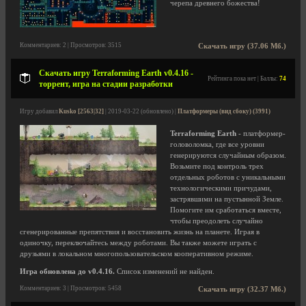
черепа древнего божества!
Комментариев: 2 | Просмотров: 3515
Скачать игру (37.06 Мб.)
Скачать игру Terraforming Earth v0.4.16 -
Рейтинга пока нет | Баллы:
74
торрент, игра на стадии разработки
Игру добавил
Kusko [2563|32]
| 2019-03-22 (обновлено) |
Платформеры (вид сбоку) (3991)
Terraforming Earth
- платформер-
головоломка, где все уровни
генерируются случайным образом.
Возьмите под контроль трех
отдельных роботов с уникальными
технологическими причудами,
застрявшими на пустынной Земле.
Помогите им сработаться вместе,
чтобы преодолеть случайно
сгенерированные препятствия и восстановить жизнь на планете. Играя в
одиночку, переключайтесь между роботами. Вы также можете играть с
друзьями в локальном многопользовательском кооперативном режиме.
Игра обновлена до v0.4.16.
Список изменений не найден.
Комментариев: 3 | Просмотров: 5458
Скачать игру (32.37 Мб.)