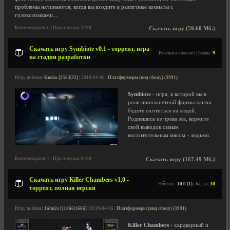
проблемы начинаются, когда вы входите в различные комнаты с
головоломками...
Комментариев: 0 | Просмотров: 3198
Скачать игру (59.60 Мб.)
Скачать игру Symbiote v0.1 - торрент, игра
Рейтинга пока нет | Баллы:
9
на стадии разработки
Игру добавил
Kusko [2563|32]
| 2019-04-09 |
Платформеры (вид сбоку) (3991)
Symbiote
- игра, в которой вы в
роли инопланетной формы жизни
будете охотиться на людей.
Родившись из чрева зла, кормите
свой выводок самым
восхитительным мясом - людьми.
Комментариев: 2 | Просмотров: 6169
Скачать игру (167.49 Мб.)
Скачать игру Killer Chambers v1.0 -
Рейтинг:
10.0 (1)
| Баллы:
30
торрент, полная версия
Игру добавил
John2s [11866|1666]
| 2019-04-06 |
Платформеры (вид сбоку) (3991)
Killer Chambers
- хардкорный и