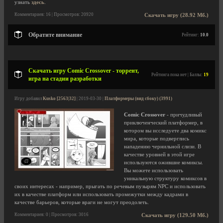
узнать
здесь
.
Комментариев: 16 | Просмотров: 20920
Скачать игру (28.92 Мб.)
Обратите внимание
Рейтинг:
10.0
Скачать игру Comic Crossover - торрент,
Рейтинга пока нет | Баллы:
19
игра на стадии разработки
Игру добавил
Kusko [2563|32]
| 2019-03-30 |
Платформеры (вид сбоку) (3991)
Comic Crossover
- причудливый
приключенческий платформер, в
котором вы исследуете два комикс
мира, которые подверглись
нападению чернильной слизи. В
качестве уровней в этой игре
используются ожившие комиксы.
Вы можете использовать
уникальную структуру комиксов в
своих интересах - например, прыгать по речевым пузырям NPC и использовать
их в качестве платформ или использовать промежутки между кадрами в
качестве барьеров, которые враги не могут преодолеть.
Комментариев: 0 | Просмотров: 3016
Скачать игру (129.50 Мб.)