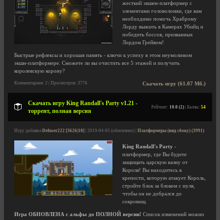
жесткий экшен-платформер с
элементами головоломки, где вам
необходимо помочь Храброму
Лорду выжить в Камерах Убийц и
победить боссов, призванных
Лордом Грейвом!
Быстрые рефлексы и хорошая память - ключи к успеху в этом неумолимом
экшн-платформере. Сможете ли вы очистить все 5 этажей и получить
королевскую корону?
Комментариев: 2 | Просмотров: 3776
Скачать игру (61.07 Мб.)
Скачать игру King Randall's Party v1.21 -
Рейтинг:
10.0 (2)
| Баллы:
54
торрент, полная версия
Игру добавил
Defuser222 [3626|10]
| 2019-04-05 (обновлено) |
Платформеры (вид сбоку) (3991)
King Randall's Party
-
платформер, где Вы будете
защищать царскую казну от
Короля! Вы находитесь в
крепости, которую атакует Король,
стройте блок за блоком с нуля,
чтобы он не добрался до
сокровищ.
Игра ОБНОВЛЕНА с альфы до ПОЛНОЙ версии!
Список изменений можно