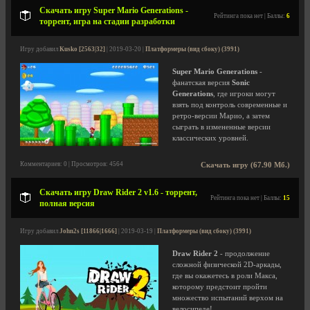
Скачать игру Super Mario Generations -
Рейтинга пока нет | Баллы:
6
торрент, игра на стадии разработки
Игру добавил
Kusko [2563|32]
| 2019-03-20 |
Платформеры (вид сбоку) (3991)
Super Mario Generations
-
фанатская версия
Sonic
Generations
, где игроки могут
взять под контроль современные и
ретро-версии Марио, а затем
сыграть в измененные версии
классических уровней.
Комментариев: 0 | Просмотров: 4564
Скачать игру (67.90 Мб.)
Скачать игру Draw Rider 2 v1.6 - торрент,
Рейтинга пока нет | Баллы:
15
полная версия
Игру добавил
John2s [11866|1666]
| 2019-03-19 |
Платформеры (вид сбоку) (3991)
Draw Rider 2
- продолжение
сложной физической 2D-аркады,
где вы окажетесь в роли Макса,
которому предстоит пройти
множество испытаний верхом на
велосипеде!