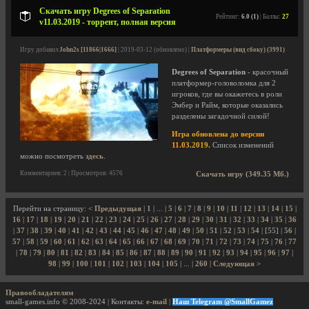
Скачать игру Degrees of Separation
Рейтинг:
6.0 (1)
| Баллы:
27
v11.03.2019 - торрент, полная версия
Игру добавил
John2s [11866|1666]
| 2019-03-12 (обновлено) |
Платформеры (вид сбоку) (3991)
Degrees of Separation
- красочный
платформер-головоломка для 2
игроков, где вы окажетесь в роли
Эмбер и Райм, которые оказались
разделены загадочной силой!
Игра обновлена до версии
11.03.2019.
Список изменений
можно посмотреть
здесь
.
Комментариев: 2 | Просмотров: 4576
Скачать игру (349.35 Мб.)
Перейти на страницу:
< Предыдущая
|
1
| ... |
5
|
6
|
7
|
8
|
9
|
10
|
11
|
12
|
13
|
14
|
15
|
16
|
17
|
18
|
19
|
20
|
21
|
22
|
23
|
24
|
25
|
26
|
27
|
28
|
29
|
30
|
31
|
32
|
33
|
34
|
35
|
36
|
37
|
38
|
39
|
40
|
41
|
42
|
43
|
44
|
45
|
46
|
47
|
48
|
49
|
50
|
51
|
52
|
53
|
54
| [55] |
56
|
57
|
58
|
59
|
60
|
61
|
62
|
63
|
64
|
65
|
66
|
67
|
68
|
69
|
70
|
71
|
72
|
73
|
74
|
75
|
76
|
77
|
78
|
79
|
80
|
81
|
82
|
83
|
84
|
85
|
86
|
87
|
88
|
89
|
90
|
91
|
92
|
93
|
94
|
95
|
96
|
97
|
98
|
99
|
100
|
101
|
102
|
103
|
104
|
105
| ... |
260
|
Следующая >
Правообладателям
small-games.info © 2008-2024 | Контакты:
e-mail
|
Наш Telegram @SmallGamez