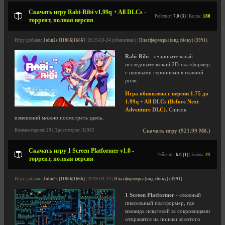
Скачать игру Rabi-Ribi v1.99q + All DLCs -
Рейтинг:
7.0 (3)
| Баллы:
180
торрент, полная версия
Игру добавил
John2s [11866|1666]
| 2019-03-24 (обновлено) |
Платформеры (вид сбоку) (3991)
Rabi-Ribi
- очаровательный
исследовательский 2D-платформер
с няшными героинями в главной
роли.
Игра обновлена с версии 1.75 до
1.99q + All DLCs (Before Next
Adventure DLC).
Список
изменений можно посмотреть
здесь
.
Комментариев: 29 | Просмотров: 32982
Скачать игру (921.99 Мб.)
Скачать игру 1 Screen Platformer v1.0 -
Рейтинг:
6.0 (1)
| Баллы:
21
торрент, полная версия
Игру добавил
John2s [11866|1666]
| 2019-03-23 |
Платформеры (вид сбоку) (3991)
1 Screen Platformer
- сложный
пиксельный платформер, где
команда искателей за сокровищами
отправятся на поиски золотого