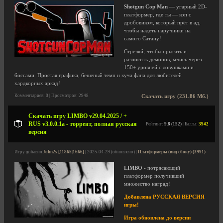
Shotgun Cop Man
— угарный 2D-
платформер, где ты — коп с
дробовиком, который прёт в ад,
чтобы надеть наручники на
самого Сатану!
Стреляй, чтобы прыгать и
разносить демонов, мчись через
150+ уровней с ловушками и
боссами. Простая графика, бешеный темп и куча фана для любителей
хардкорных аркад!
Комментариев: 0 | Просмотров: 2948
Скачать игру (231.86 Мб.)
Скачать игру LIMBO v29.04.2025 / +
RUS v3.0.0.1a - торрент, полная русская
Рейтинг:
9.8 (152)
| Баллы:
3942
версия
Игру добавил
John2s [11865|1666]
| 2025-04-29 (обновлено) |
Платформеры (вид сбоку) (3991)
LIMBO
- потрясающий
платформер получивший
множество наград!
Добавлена РУССКАЯ ВЕРСИЯ
игры!
Игра обновлена до версии