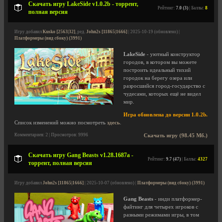
Скачать игру LakeSide v1.0.2b - торрент,
Рейтинг:
7.0 (3)
| Баллы:
8
полная версия
Игру добавил
Kusko [2563|32]
, ред.
John2s [11865|1666]
| 2025-10-19 (обновлено) |
Платформеры (вид сбоку) (3991)
LakeSide
- уютный конструктор
городов, в котором вы можете
построить идеальный тихий
городок на берегу озера или
разросшийся город-государство с
чудесами, которых ещё не видел
мир.
Игра обновлена до версии 1.0.2b.
Список изменений можно посмотреть
здесь
.
Комментариев: 2 | Просмотров: 9996
Скачать игру (98.45 Мб.)
Скачать игру Gang Beasts v1.28.1687a -
Рейтинг:
9.7 (47)
| Баллы:
4327
торрент, полная версия
Игру добавил
John2s [11865|1666]
| 2025-10-07 (обновлено) |
Платформеры (вид сбоку) (3991)
Gang Beasts
- инди платформер-
файтинг для четырех игроков с
разными режимами игры, в том