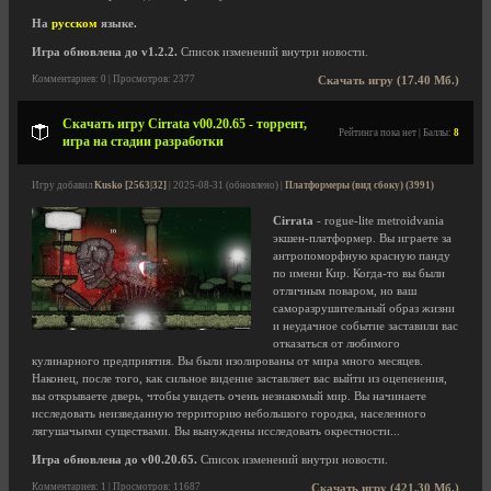
На
русском
языке.
Игра обновлена до v1.2.2.
Список изменений внутри новости.
Комментариев: 0 | Просмотров: 2377
Скачать игру (17.40 Мб.)
Скачать игру Cirrata v00.20.65 - торрент,
Рейтинга пока нет | Баллы:
8
игра на стадии разработки
Игру добавил
Kusko [2563|32]
| 2025-08-31 (обновлено) |
Платформеры (вид сбоку) (3991)
Cirrata
- rogue-lite metroidvania
экшен-платформер. Вы играете за
антропоморфную красную панду
по имени Кир. Когда-то вы были
отличным поваром, но ваш
саморазрушительный образ жизни
и неудачное событие заставили вас
отказаться от любимого
кулинарного предприятия. Вы были изолированы от мира много месяцев.
Наконец, после того, как сильное видение заставляет вас выйти из оцепенения,
вы открываете дверь, чтобы увидеть очень незнакомый мир. Вы начинаете
исследовать неизведанную территорию небольшого городка, населенного
лягушачьими существами. Вы вынуждены исследовать окрестности...
Игра обновлена до v00.20.65.
Список изменений внутри новости.
Комментариев: 1 | Просмотров: 11687
Скачать игру (421.30 Мб.)