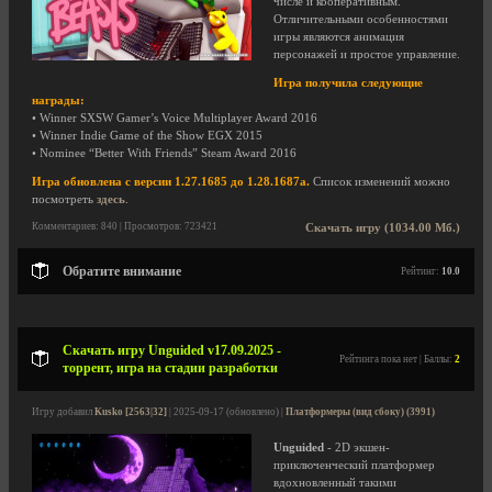
числе и кооперативным.
Отличительными особенностями
игры являются анимация
персонажей и простое управление.
Игра получила следующие
награды:
• Winner SXSW Gamer’s Voice Multiplayer Award 2016
• Winner Indie Game of the Show EGX 2015
• Nominee “Better With Friends” Steam Award 2016
Игра обновлена с версии 1.27.1685 до 1.28.1687a.
Список изменений можно
посмотреть
здесь
.
Комментариев: 840 | Просмотров: 723421
Скачать игру (1034.00 Мб.)
Обратите внимание
Рейтинг:
10.0
Скачать игру Unguided v17.09.2025 -
Рейтинга пока нет | Баллы:
2
торрент, игра на стадии разработки
Игру добавил
Kusko [2563|32]
| 2025-09-17 (обновлено) |
Платформеры (вид сбоку) (3991)
Unguided
- 2D экшен-
приключенческий платформер
вдохновленный такими