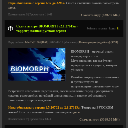
Игра обновлена с версии 1.37 до 3.94a.
Список изменений можно посмотреть
здесь
.
Комментариев: 5 | Просмотров: 11469
Скачать игру (480.56 Мб.)
Скачать игру BIOMORPH v2.1.27615a -
Рейтинга пока нет | Баллы:
81
торрент, полная русская версия
Игру добавил
John2s [11865|1666]
| 2025-07-19 (обновлено) |
Платформеры (вид сбоку) (3991)
BIOMORPH
- мрачный экшен-
платформер в стиле
Метроидвания, где вы будете
превращаться в существ, которых
убиваете!
Решайте хитроумные головоломки
и путешествуйте по
потрясающему рисованному миру.
Встречайте необычных персонажей, восстанавливайте город и раскрывайте
секреты разросшейся, погибшей цивилизации... и вашего собственного
таинственного происхождения.
Игра обновлена с версии 1.5.26702 до 2.1.27615a.
Теперь на РУССКОМ
языке!
Список изменений можно посмотреть
здесь
.
Комментариев: 2 | Просмотров: 6874
Скачать игру (3368.00 Мб.)