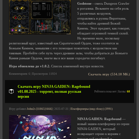
Godstone
- смесь Dungeon Crawler
и рогалика. Возьмите на себя роль
5 различных колдунов,
отправляясь в руины Виритиана,
чтобы найти древний Божий
Камень. Этот предмет, как говорят,
обладает огромной темной силой.
Но времени мало, поскольку
религиозный круг, известный как Сиратический Орден, тоже охотится за
Божьим Камнем, замышляя с его помощью покончить с колдовством как
таковым. Пробейте себе путь через древние залы, чтобы добраться до Божьего
Камня раньше Ордена, иначе вы и все ваши сородичи погибнут.
Игра обновлена до v1.0.2.
Список изменений внутри новости.
Комментариев: 6 | Просмотров: 11924
Скачать игру (534.10 Мб.)
Скачать игру NINJA GAIDEN: Ragebound
v01.08.2025 - торрент, полная русская
Рейтинга пока нет | Баллы:
60
версия
Игру добавил
John2s [11865|1666]
| 2025-07-31 |
Платформеры (вид сбоку) (3991)
NINJA GAIDEN: Ragebound
—
новый экшен-платформер из серии
NINJA GAIDEN, который
возвращает серию к корням с
пиксельной графикой и