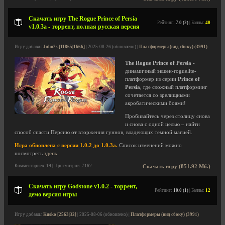
Скачать игру The Rogue Prince of Persia
Рейтинг:
7.0 (2)
| Баллы:
40
v1.0.3a - торрент, полная русская версия
Игру добавил
John2s [11865|1666]
| 2025-08-26 (обновлено) |
Платформеры (вид сбоку) (3991)
The Rogue Prince of Persia
-
динамичный экшен-roguelite-
платформер из серии
Prince of
Persia
, где сложный платформинг
сочетается со зрелищными
акробатическими боями!
Пробивайтесь через столицу снова
и снова с одной целью – найти
способ спасти Персию от вторжения гуннов, владеющих темной магией.
Игра обновлена с версии 1.0.2 до 1.0.3a.
Список изменений можно
посмотреть
здесь
.
Комментариев: 19 | Просмотров: 7162
Скачать игру (851.92 Мб.)
Скачать игру Godstone v1.0.2 - торрент,
Рейтинг:
10.0 (1)
| Баллы:
12
демо версия игры
Игру добавил
Kusko [2563|32]
| 2025-08-06 (обновлено) |
Платформеры (вид сбоку) (3991)