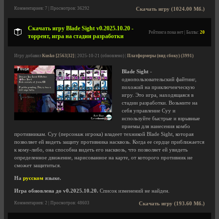
Комментариев: 7 | Просмотров: 36292
Скачать игру (1024.00 Мб.)
Скачать игру Blade Sight v0.2025.10.20 -
Рейтинга пока нет | Баллы:
20
торрент, игра на стадии разработки
Игру добавил
Kusko [2563|32]
| 2025-10-21 (обновлено) |
Платформеры (вид сбоку) (3991)
Blade Sight
-
однопользовательский файтинг,
похожий на приключенческую
игру. Это игра, находящаяся в
стадии разработки. Возьмите на
себя управление Суу и
используйте быстрые и взрывные
приемы для нанесения комбо
противникам. Суу (персонаж игрока) владеет техникой Blade Sight, которая
позволяет ей видеть защиту противника насквозь. Когда ее сердце приближается
к кому-либо, она способна видеть его насквозь, что позволяет ей увидеть
определенное движение, нарисованное на карте, от которого противник не
сможет защититься.
На
русском
языке.
Игра обновлена до v0.2025.10.20.
Список изменений не найден.
Комментариев: 2 | Просмотров: 48603
Скачать игру (193.60 Мб.)