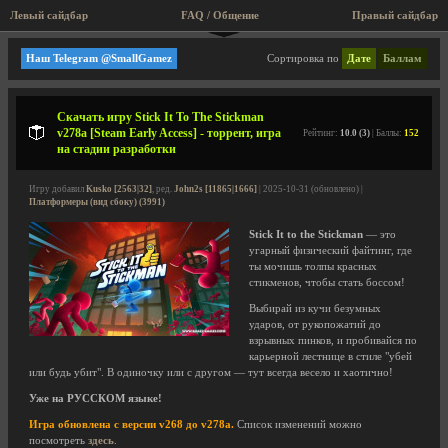
Левый сайдбар
FAQ / Общение
Правый сайдбар
Платформеры (вид сбоку)
Наш Telegram @SmallGamez
Сортировка по
Дате
Баллам
Скачать игру Stick It To The Stickman
v278a [Steam Early Access] - торрент, игра
Рейтинг:
10.0 (3)
| Баллы:
152
на стадии разработки
Игру добавил
Kusko [2563|32]
, ред.
John2s [11865|1666]
| 2025-10-31 (обновлено) |
Платформеры (вид сбоку) (3991)
Stick It to the Stickman
— это
угарный физический файтинг, где
ты мочишь толпы красных
стикменов, чтобы стать боссом!
Выбирай из кучи безумных
ударов, от рукопожатий до
взрывных пинков, и пробивайся по
карьерной лестнице в стиле "убей
или будь убит". В одиночку или с другом — тут всегда весело и хаотично!
Уже на РУССКОМ языке!
Игра обновлена с версии v268 до v278a.
Список изменений можно
посмотреть
здесь
.