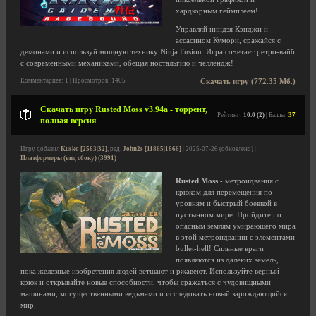
хардкорным геймплеем!
Управляй ниндзя Кэнджи и
ассасином Кумори, сражайся с
демонами и используй мощную технику Ninja Fusion. Игра сочетает ретро-вайб
с современными механиками, обещая ностальгию и челлендж!
Комментариев: 1 | Просмотров: 1405
Скачать игру (772.35 Мб.)
Скачать игру Rusted Moss v3.94a - торрент,
Рейтинг:
10.0 (2)
| Баллы:
37
полная версия
Игру добавил
Kusko [2563|32]
, ред.
John2s [11865|1666]
| 2025-07-26 (обновлено) |
Платформеры (вид сбоку) (3991)
Rusted Moss
- метроидвания с
крюком для перемещения по
уровням и быстрый боевкой в
пустынном мире. Пройдите по
опасным землям умирающего мира
в этой метроидвании с элементами
bullet-hell! Сильные враги
появляются из далеких земель,
пока железные изобретения людей ветшают и ржавеют. Используйте верный
крюк и открывайте новые способности, чтобы сражаться с чудовищными
машинами, могущественными ведьмами и исследовать новый зарождающийся
мир.