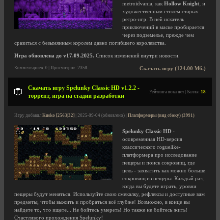
metroidvania, как
Hollow Knight
, и
художественным стилем старых
ретро-игр. В ней искатель
приключений в маске пробирается
через подземелье, прежде чем
сразиться с безымянным королем давно погибшего королевства.
Игра обновлена до v17.09.2025.
Список изменений внутри новости.
Комментариев: 0 | Просмотров: 2358
Скачать игру (124.00 Мб.)
Скачать игру Spelunky Classic HD v1.2.2 -
Рейтинга пока нет | Баллы:
18
торрент, игра на стадии разработки
Игру добавил
Kusko [2563|32]
| 2025-09-04 (обновлено) |
Платформеры (вид сбоку) (3991)
Spelunky Classic HD
-
осовременная HD-версия
классического roguelike-
платформера про исследование
пещеры и поиск сокровищ, где
цель - захватить как можно больше
сокровищ из пещеры. Каждый раз,
когда вы будете играть, уровни
пещеры будут меняться. Используйте свою смекалку, рефлексы и доступные вам
предметы, чтобы выжить и пробраться всё глубже! Возможно, в конце вы
найдете то, что ищете... Не бойтесь умереть! Но также не бойтесь жить!
Счастливого прохождения Spelunky!