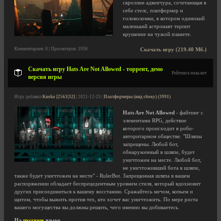
скроллин адвенчура, сочетающая в
себе стелс, платформер и
головоломки, в котором одинокий
маленький астронавт терпит
крушение на чужой планете.
Комментариев: 0 | Просмотров: 1936
Скачать игру (219.40 Мб.)
Скачать игру Hats Are Not Allowed - торрент, демо
Рейтинга пока нет
версия игры
Игру добавил
Kusko [2563|32]
| 2021-12-23 |
Платформеры (вид сбоку) (3991)
Hats Are Not Allowed
- файтинг с
элементами RPG, действие
которого происходит в робо-
авторитарном обществе. "Шляпы
запрещены. Любой бот,
обнаруженный в шляпе, будет
уничтожен на месте. Любой бот,
не уничтоживший бота в шляпе,
также будет уничтожен на месте" - RulerBot. Запрещенная шляпа в вашем
распоряжении обладает беспрецедентным уровнем стиля, который вдохновит
других присоединиться к вашему восстанию. Сражайтесь мечом, копьем и
щитом, чтобы выжить против тех, кто хочет вас уничтожить. По мере роста
вашего могущества вы должны решить, чего именно вы добиваетесь.
На
русском
языке.