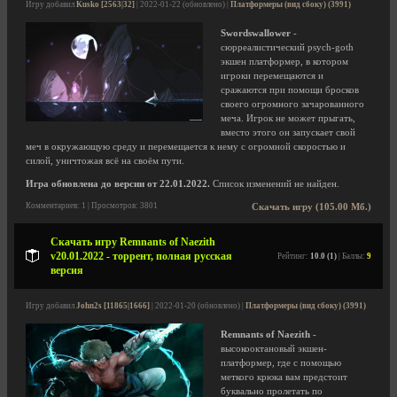
Игру добавил
Kusko [2563|32]
| 2022-01-22 (обновлено) |
Платформеры (вид сбоку) (3991)
Swordswallower
-
сюрреалистический psych-goth
экшен платформер, в котором
игроки перемещаются и
сражаются при помощи бросков
своего огромного зачарованного
меча. Игрок не может прыгать,
вместо этого он запускает свой
меч в окружающую среду и перемещается к нему с огромной скоростью и
силой, уничтожая всё на своём пути.
Игра обновлена до версии от 22.01.2022.
Список изменений не найден.
Комментариев: 1 | Просмотров: 3801
Скачать игру (105.00 Мб.)
Скачать игру Remnants of Naezith
v20.01.2022 - торрент, полная русская
Рейтинг:
10.0 (1)
| Баллы:
9
версия
Игру добавил
John2s [11865|1666]
| 2022-01-20 (обновлено) |
Платформеры (вид сбоку) (3991)
Remnants of Naezith
-
высокооктановый экшен-
платформер, где с помощью
меткого крюка вам предстоит
буквально пролетать по