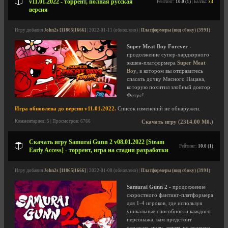
v11.01.2022 - торрент, полная русская
Рейтинг:
10.0 (1)
| Баллы:
73
версия
Игру добавил
John2s [11865|1666]
| 2022-01-11 (обновлено) |
Платформеры (вид сбоку) (3991)
Super Meat Boy Forever
-
продолжение супер-хардкорного
экшен-платформера
Super Meat
Boy
, в котором вы отправитесь
спасать дочку Мясного Пацана,
которую похитил злобный доктор
Фетус!
Игра обновлена до версии v11.01.2022.
Список изменений не обнаружен.
Комментариев: 5 | Просмотров: 6766
Скачать игру (2314.00 Мб.)
Скачать игру Samurai Gunn 2 v08.01.2022 [Steam
Рейтинг:
10.0 (1)
Early Access] - торрент, игра на стадии разработки
Игру добавил
John2s [11865|1666]
| 2022-01-08 (обновлено) |
Платформеры (вид сбоку) (3991)
Samurai Gunn 2
- продолжение
скоростного фантинг-платформера
для 1-4 игроков, где используя
уникальные способности каждого
персонажа, вам предстоит
отражать пули, летать по воздуху