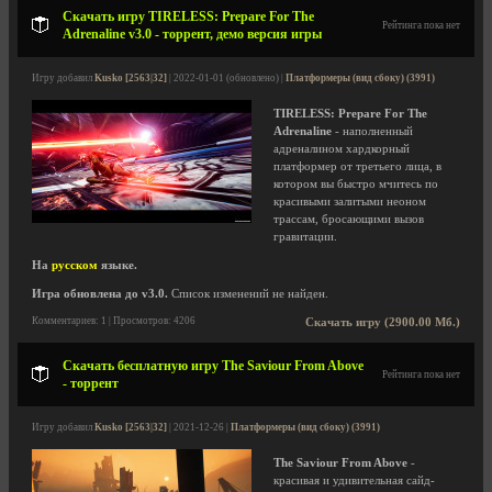
Скачать игру TIRELESS: Prepare For The
Рейтинга пока нет
Adrenaline v3.0 - торрент, демо версия игры
Игру добавил
Kusko [2563|32]
| 2022-01-01 (обновлено) |
Платформеры (вид сбоку) (3991)
TIRELESS: Prepare For The
Adrenaline
- наполненный
адреналином хардкорный
платформер от третьего лица, в
котором вы быстро мчитесь по
красивыми залитыми неоном
трассам, бросающими вызов
гравитации.
На
русском
языке.
Игра обновлена до v3.0.
Список изменений не найден.
Комментариев: 1 | Просмотров: 4206
Скачать игру (2900.00 Мб.)
Скачать бесплатную игру The Saviour From Above
Рейтинга пока нет
- торрент
Игру добавил
Kusko [2563|32]
| 2021-12-26 |
Платформеры (вид сбоку) (3991)
The Saviour From Above
-
красивая и удивительная сайд-