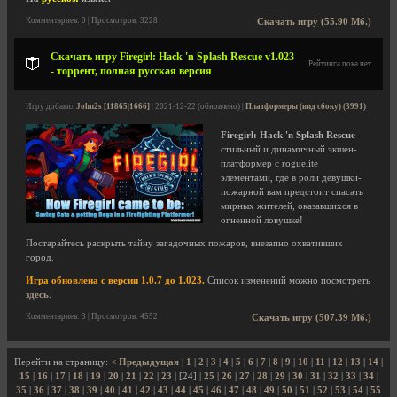
Комментариев: 0 | Просмотров: 3228
Скачать игру (55.90 Мб.)
Скачать игру Firegirl: Hack 'n Splash Rescue v1.023
Рейтинга пока нет
- торрент, полная русская версия
Игру добавил
John2s [11865|1666]
| 2021-12-22 (обновлено) |
Платформеры (вид сбоку) (3991)
Firegirl: Hack 'n Splash Rescue
-
стильный и динамичный экшен-
платформер с roguelite
элементами, где в роли девушки-
пожарной вам предстоит спасать
мирных жителей, оказавшихся в
огненной ловушке!
Постарайтесь раскрыть тайну загадочных пожаров, внезапно охвативших
город.
Игра обновлена с версии 1.0.7 до 1.023.
Список изменений можно посмотреть
здесь
.
Комментариев: 3 | Просмотров: 4552
Скачать игру (507.39 Мб.)
Перейти на страницу:
< Предыдущая
|
1
|
2
|
3
|
4
|
5
|
6
|
7
|
8
|
9
|
10
|
11
|
12
|
13
|
14
|
15
|
16
|
17
|
18
|
19
|
20
|
21
|
22
|
23
| [24] |
25
|
26
|
27
|
28
|
29
|
30
|
31
|
32
|
33
|
34
|
35
|
36
|
37
|
38
|
39
|
40
|
41
|
42
|
43
|
44
|
45
|
46
|
47
|
48
|
49
|
50
|
51
|
52
|
53
|
54
|
55