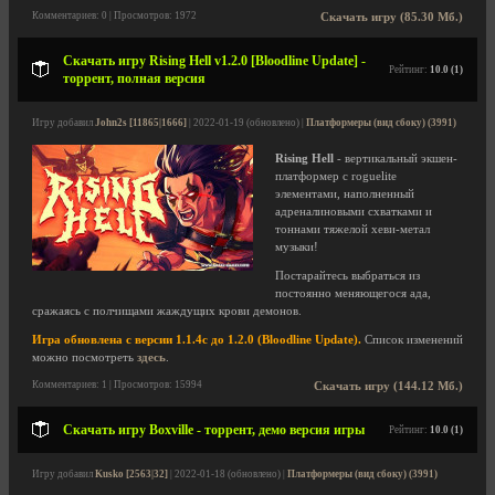
Комментариев: 0 | Просмотров: 1972
Скачать игру (85.30 Мб.)
Скачать игру Rising Hell v1.2.0 [Bloodline Update] -
Рейтинг:
10.0 (1)
торрент, полная версия
Игру добавил
John2s [11865|1666]
| 2022-01-19 (обновлено) |
Платформеры (вид сбоку) (3991)
Rising Hell
- вертикальный экшен-
платформер с roguelite
элементами, наполненный
адреналиновыми схватками и
тоннами тяжелой хеви-метал
музыки!
Постарайтесь выбраться из
постоянно меняющегося ада,
сражаясь с полчищами жаждущих крови демонов.
Игра обновлена с версии 1.1.4c до 1.2.0 (Bloodline Update).
Список изменений
можно посмотреть
здесь
.
Комментариев: 1 | Просмотров: 15994
Скачать игру (144.12 Мб.)
Скачать игру Boxville - торрент, демо версия игры
Рейтинг:
10.0 (1)
Игру добавил
Kusko [2563|32]
| 2022-01-18 (обновлено) |
Платформеры (вид сбоку) (3991)