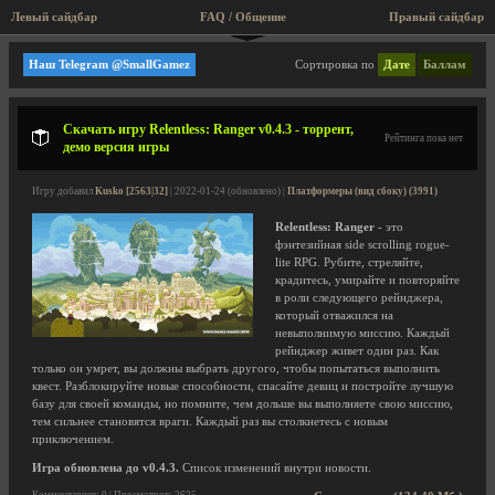
Левый сайдбар
FAQ / Общение
Пра
Платформеры (вид сбоку)
Наш Telegram @SmallGamez
Сортировка по
Дате
Баллам
Скачать игру Relentless: Ranger v0.4.3 - торрент,
Рейтинга пока нет
демо версия игры
Игру добавил
Kusko [2563|32]
| 2022-01-24 (обновлено) |
Платформеры (вид сбоку) (3991)
Relentless: Ranger
- это
фэнтезийная side scrolling rogue-
lite RPG. Рубите, стреляйте,
крадитесь, умирайте и повторяйте
в роли следующего рейнджера,
который отважился на
невыполнимую миссию. Каждый
рейнджер живет один раз. Как
только он умрет, вы должны выбрать другого, чтобы попытаться выполнить
квест. Разблокируйте новые способности, спасайте девиц и постройте лучшую
базу для своей команды, но помните, чем дольше вы выполняете свою миссию,
тем сильнее становятся враги. Каждый раз вы столкнетесь с новым
приключением.
Игра обновлена до v0.4.3.
Список изменений внутри новости.