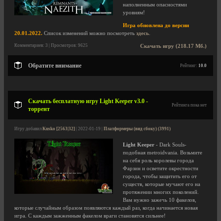
наполненным опасностями
уровням!
Игра обновлена до версии
20.01.2022.
Список изменений можно посмотреть
здесь
.
Комментариев: 3 | Просмотров: 9625
Скачать игру (218.17 Мб.)
Обратите внимание
Рейтинг:
10.0
Скачать бесплатную игру Light Keeper v3.0 -
Рейтинга пока нет
торрент
Игру добавил
Kusko [2563|32]
| 2022-01-19 |
Платформеры (вид сбоку) (3991)
Light Keeper
- Dark Souls-
подобная metroidvania. Возьмите
на себя роль королевы города
Фарзин и осветите окрестности
города, чтобы защитить его от
существ, которые мучают его на
протяжении многих поколений.
Вам нужно зажечь 10 факелов,
которые случайным образом появляются каждый раз, когда начинается новая
игра. С каждым зажженным факелом враги становятся сильнее!