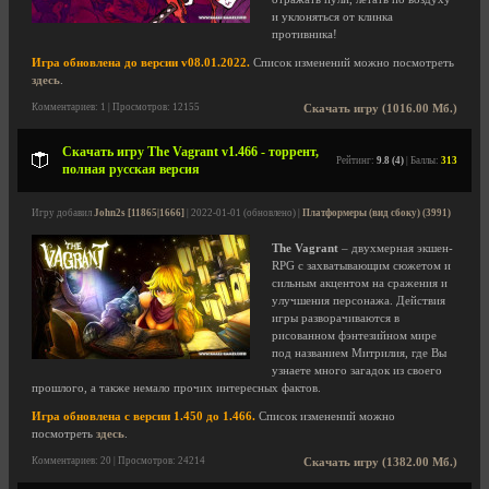
и уклоняться от клинка
противника!
Игра обновлена до версии v08.01.2022.
Список изменений можно посмотреть
здесь
.
Комментариев: 1 | Просмотров: 12155
Скачать игру (1016.00 Мб.)
Скачать игру The Vagrant v1.466 - торрент,
Рейтинг:
9.8 (4)
| Баллы:
313
полная русская версия
Игру добавил
John2s [11865|1666]
| 2022-01-01 (обновлено) |
Платформеры (вид сбоку) (3991)
The Vagrant
– двухмерная экшен-
RPG с захватывающим сюжетом и
сильным акцентом на сражения и
улучшения персонажа. Действия
игры разворачиваются в
рисованном фэнтезийном мире
под названием Митрилия, где Вы
узнаете много загадок из своего
прошлого, а также немало прочих интересных фактов.
Игра обновлена с версии 1.450 до 1.466.
Список изменений можно
посмотреть
здесь
.
Комментариев: 20 | Просмотров: 24214
Скачать игру (1382.00 Мб.)