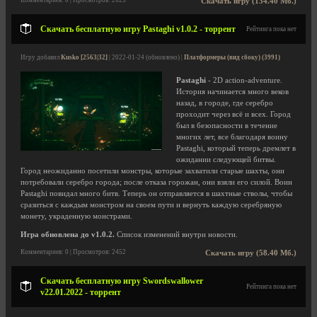
Комментариев: 0 | Просмотров: 2625
Скачать игру (134.40 Мб.)
Скачать бесплатную игру Pastaghi v1.0.2 - торрент
Рейтинга пока нет
Игру добавил
Kusko [2563|32]
| 2022-01-24 (обновлено) |
Платформеры (вид сбоку) (3991)
Pastaghi
- 2D action-adventure.
История начинается много веков
назад, в городе, где серебро
проходит через всё и всех. Город
был в безопасности в течение
многих лет, все благодаря воину
Pastaghi, который теперь дремлет в
ожидании следующей битвы.
Город неожиданно посетили монстры, которые захватили старые шахты, они
потребовали серебро города; после отказа горожан, они взяли его силой. Воин
Pastaghi повидал много битв. Теперь он отправляется в шахтные стволы, чтобы
сразиться с каждым монстром на своем пути и вернуть каждую серебряную
монету, украденную монстрами.
Игра обновлена до v1.0.2.
Список изменений внутри новости.
Комментариев: 0 | Просмотров: 2452
Скачать игру (58.40 Мб.)
Скачать бесплатную игру Swordswallower
Рейтинга пока нет
v22.01.2022 - торрент