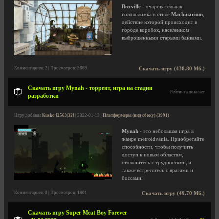
Boxville
- очаровательная
головоломка в стиле
Machinarium
,
действие которой происходит в
городе коробок, населенном
выброшенными старыми банками.
Комментариев: 2 | Просмотров: 3869
Скачать игру (438.80 Мб.)
Скачать игру Mynah - торрент, игра на стадии
Рейтинга пока нет
разработки
Игру добавил
Kusko [2563|32]
| 2022-01-13 |
Платформеры (вид сбоку) (3991)
Mynah
- это небольшая игра в
жанре metroidvania. Приобретайте
способности, чтобы получить
доступ к новым областям,
столкнитесь с трудностями, а
также встретьтесь с врагами и
боссами.
Комментариев: 0 | Просмотров: 1801
Скачать игру (49.70 Мб.)
Скачать игру Super Meat Boy Forever