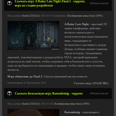
Скачать игру A Rainy Late Night Final 2 - торрент,
Рейтинга пока нет
игра на стадии разработки
Игру добавил
Kusko [2563|32]
| 2023-01-07 (обновлено) |
Платформеры (вид сбоку) (3991)
A Rainy Late Night
- мрачный 2D
экшен платформер, действие
которого происходит в
антиутопическом индустриальном
мире, страдающем от
бесконечного проливного дождя.
Дождь особенно мешает главному
герою истории, страдающему
амнезией, чувствительному к дождю роботу NULL, который вынужден
полагаться на свой зонтик, чтобы сохранить себя в безопасности и сухости,
пока он пробирается по канализации и крышам, чтобы узнать свою истинную
личность.
Игра обновлена до Final 2.
Список изменений внутри новости.
Комментариев: 0 | Просмотров: 2618
Скачать игру (114.60 Мб.)
Скачать бесплатную игру Rattenkönig - торрент
Рейтинга пока нет
Игру добавил
Kusko [2563|32]
| 2023-01-06 |
Платформеры (вид сбоку) (3991)
Rattenkönig
- ужасающая и