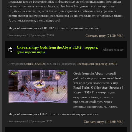
несколько щедро расставленных инфракрасных лучей сигнализации, подняться
по лестнице, взять алмаз и сбежать. Это было бы одним из самых простых
ограблений в истории, если бы не одна серьезная проблема - вы управляете
всеми своими конечностями, перетаскивая их по отдельности с помощью мыши.
А это, оказывается, очень непросто!
Игра обновлена до v20.01.2023.
Список изменений не найден.
Комментариев: 5 | Просмотров: 29000
Скачать игру (71.30 Мб.)
Скачать игру Gods from the Abyss v1.0.2 - торрент,
Рейтинга пока нет
демо версия игры
Игру добавил
Kusko [2563|32]
| 2023-01-09 (обновлено) |
Платформеры (вид сбоку) (3991)
Gods from the Abyss
- старый
добрый сайд-скроллинговый beat
'em up в духе классических игр
Final Fight
,
Golden Axe
,
Streets of
Rage
и
TMNT
, в котором два
оккультиста бьют, пинают и
прорезают свой путь через
полчища элдритских монстров.
Игра обновлена до v1.0.2.
Список изменений внутри новости.
Комментариев: 0 | Просмотров: 3371
Скачать игру (144.00 Мб.)