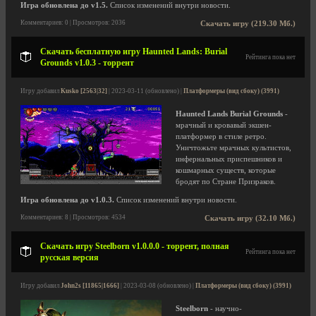
Игра обновлена до v1.5.
Список изменений внутри новости.
Комментариев: 0 | Просмотров: 2036
Скачать игру (219.30 Мб.)
Скачать бесплатную игру Haunted Lands: Burial
Рейтинга пока нет
Grounds v1.0.3 - торрент
Игру добавил
Kusko [2563|32]
| 2023-03-11 (обновлено) |
Платформеры (вид сбоку) (3991)
Haunted Lands Burial Grounds
-
мрачный и кровавый экшен-
платформер в стиле ретро.
Уничтожьте мрачных культистов,
инфернальных приспешников и
кошмарных существ, которые
бродят по Стране Призраков.
Игра обновлена до v1.0.3.
Список изменений внутри новости.
Комментариев: 8 | Просмотров: 4534
Скачать игру (32.10 Мб.)
Скачать игру Steelborn v1.0.0.0 - торрент, полная
Рейтинга пока нет
русская версия
Игру добавил
John2s [11865|1666]
| 2023-03-08 (обновлено) |
Платформеры (вид сбоку) (3991)
Steelborn
- научно-