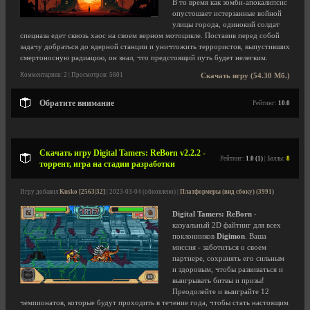
В то время как зомби-апокалипсис
опустошает истерзанные войной
улицы города, одинокий солдат
спецназа едет сквозь хаос на своем верном мотоцикле. Поставив перед собой
задачу добраться до ядерной станции и уничтожить террористов, выпустивших
смертоносную радиацию, он знал, что предстоящий путь будет нелегким.
Комментариев: 2 | Просмотров: 5601
Скачать игру (54.30 Мб.)
Обратите внимание
Рейтинг:
10.0
Скачать игру Digital Tamers: ReBorn v2.2.2 -
Рейтинг:
1.0 (1)
| Баллы:
8
торрент, игра на стадии разработки
Игру добавил
Kusko [2563|32]
| 2023-03-04 (обновлено) |
Платформеры (вид сбоку) (3991)
Digital Tamers: ReBorn
-
казуальный 2D файтинг для всех
поклонников
Digimon
. Ваша
миссия - заботиться о своем
партнере, сохранять его сильным
и здоровым, чтобы развиваться и
выигрывать битвы и призы!
Преодолейте и выиграйте 12
чемпионатов, которые будут проходить в течение года, чтобы стать настоящим