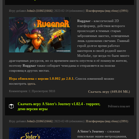
Игру добавил
John2s [11865|1666]
| 2023-02-14 (обновлено) |
Платформеры (вид сбоку) (3991)
Ruggnar
- классический 2D
платформер, действия которого
происходят в темных старых
заброшенных шахтах, освещенных
лишь одинокими свечами. Главный
герой долгое время работал
шахтером в своей родной шахте
Murlodar, где когда-то было много
драгоценных ресурсов, но со временем шахта опустела и её покинули жители,
поэтому
Ruggnar
также собирает чемоданы и отправляется на поиски
сокровищ в других местах.
Игра обновлена с версии 1.0.002 до 2.0.1.
Список изменений можно
посмотреть
здесь
.
Комментариев: 1 | Просмотров: 9810
Скачать игру (449.04 Мб.)
Скачать игру A Sister's Journey v1.02.4 - торрент,
Рейтинга пока нет
демо версия игры
Игру добавил
John2s [11865|1666]
| 2023-02-08 (обновлено) |
Платформеры (вид сбоку) (3991)
A Sister's Journey
- сложная
пиксельная экшен-метроидвания,