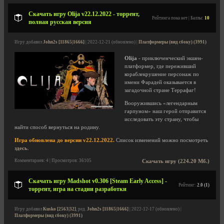
Скачать игру Olija v22.12.2022 - торрент,
Рейтинга пока нет | Баллы:
10
полная русская версия
Игру добавил
John2s [11865|1666]
| 2022-12-21 (обновлено) |
Платформеры (вид сбоку) (3991)
Olija
- приключенческий экшен-
платформер, где переживший
кораблекрушение персонаж по
имени Фарадей оказывается в
загадочной стране Террафаг!
Вооружившись «легендарным
гарпуном» наш герой отправится
исследовать эту страну, чтобы
найти способ вернуться на родину.
Игра обновлена до версии v22.12.2022.
Список изменений можно посмотреть
здесь
.
Комментариев: 4 | Просмотров: 36105
Скачать игру (224.20 Мб.)
Скачать игру Madshot v0.306 [Steam Early Access] -
Рейтинг:
2.0 (1)
торрент, игра на стадии разработки
Игру добавил
Kusko [2563|32]
, ред.
John2s [11865|1666]
| 2022-12-17 (обновлено) |
Платформеры (вид сбоку) (3991)