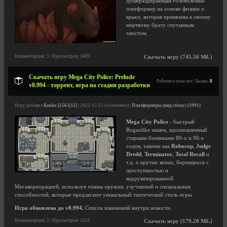
душераздирающая головоломка-
платформер на основе физики о
крысе, которая привязана к своему
мертвому брату спутанным
хвостом.
Комментариев: 3 | Просмотров: 3489
Скачать игру (745.50 Мб.)
Скачать игру Mega City Police: Prelude
Рейтинга пока нет | Баллы:
8
v0.994 - торрент, игра на стадии разработки
Игру добавил
Kusko [2563|32]
| 2022-12-23 (обновлено) |
Платформеры (вид сбоку) (3991)
Mega City Police
- быстрый
Roguelike экшен, вдохновленный
старыми боевиками 80-х и 90-х
годов, такими как
Robocop
,
Judge
Dredd
,
Terminator
,
Total Recall
и
т.д. о крутых копах, борющихся с
преступностью и
коррумпированной
Мегакорпорацией, используя тонны оружия, улучшений и специальных
способностей, которые предлагают уникальный тактический стиль игры.
Игра обновлена до v0.994.
Список изменений внутри новости.
Комментариев: 2 | Просмотров: 5616
Скачать игру (179.20 Мб.)