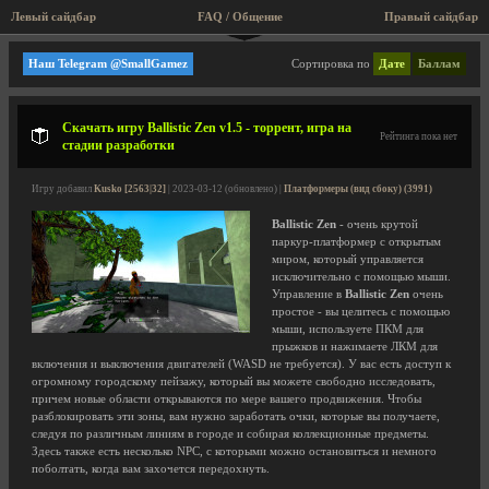
Левый сайдбар
FAQ / Общение
Правый сайдбар
Платформеры (вид сбоку)
Наш Telegram @SmallGamez
Сортировка по
Дате
Баллам
Скачать игру Ballistic Zen v1.5 - торрент, игра на
Рейтинга пока нет
стадии разработки
Игру добавил
Kusko [2563|32]
| 2023-03-12 (обновлено) |
Платформеры (вид сбоку) (3991)
Ballistic Zen
- очень крутой
паркур-платформер с открытым
миром, который управляется
исключительно с помощью мыши.
Управление в
Ballistic Zen
очень
простое - вы целитесь с помощью
мыши, используете ПКМ для
прыжков и нажимаете ЛКМ для
включения и выключения двигателей (WASD не требуется). У вас есть доступ к
огромному городскому пейзажу, который вы можете свободно исследовать,
причем новые области открываются по мере вашего продвижения. Чтобы
разблокировать эти зоны, вам нужно заработать очки, которые вы получаете,
следуя по различным линиям в городе и собирая коллекционные предметы.
Здесь также есть несколько NPC, с которыми можно остановиться и немного
поболтать, когда вам захочется передохнуть.