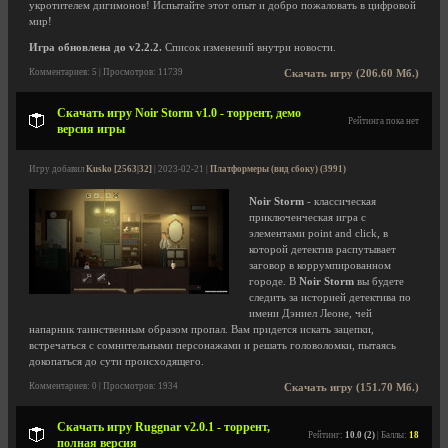
укротителем дигимонов! Испытайте этот опыт и добро пожаловать в цифровой
мир!
Игра обновлена до v2.2.2.
Список изменений внутри новости.
Комментариев: 5 | Просмотров: 11739
Скачать игру (206.60 Мб.)
Скачать игру Noir Storm v1.0 - торрент, демо
Рейтинга пока нет
версия игры
Игру добавил
Kusko [2563|32]
| 2023-02-21 |
Платформеры (вид сбоку) (3991)
Noir Storm
- классическая
приключенческая игра с
элементами point and click, в
которой детектив распутывает
заговор в коррумпированном
городе. В
Noir Storm
вы будете
следить за историей детектива по
имени Дэниел Леоне, чей
напарник таинственным образом пропал. Вам придется искать зацепки,
встречаться с сомнительными персонажами и решать головоломки, пытаясь
докопаться до сути происходящего.
Комментариев: 0 | Просмотров: 1934
Скачать игру (151.70 Мб.)
Скачать игру Ruggnar v2.0.1 - торрент,
Рейтинг:
10.0 (2)
| Баллы:
18
полная версия