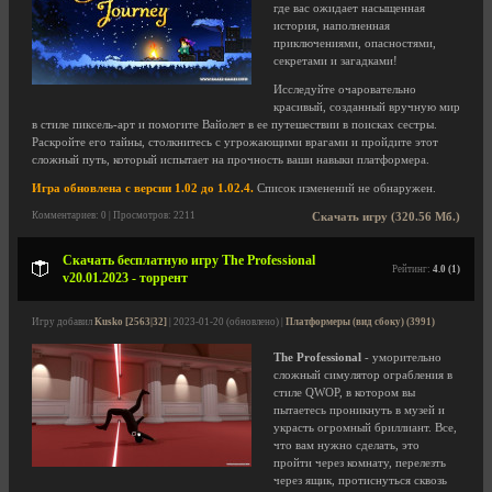
где вас ожидает насыщенная
история, наполненная
приключениями, опасностями,
секретами и загадками!
Исследуйте очаровательно
красивый, созданный вручную мир
в стиле пиксель-арт и помогите Вайолет в ее путешествии в поисках сестры.
Раскройте его тайны, столкнитесь с угрожающими врагами и пройдите этот
сложный путь, который испытает на прочность ваши навыки платформера.
Игра обновлена с версии 1.02 до 1.02.4.
Список изменений не обнаружен.
Комментариев: 0 | Просмотров: 2211
Скачать игру (320.56 Мб.)
Скачать бесплатную игру The Professional
Рейтинг:
4.0 (1)
v20.01.2023 - торрент
Игру добавил
Kusko [2563|32]
| 2023-01-20 (обновлено) |
Платформеры (вид сбоку) (3991)
The Professional
- уморительно
сложный симулятор ограбления в
стиле QWOP, в котором вы
пытаетесь проникнуть в музей и
украсть огромный бриллиант. Все,
что вам нужно сделать, это
пройти через комнату, перелезть
через ящик, протиснуться сквозь