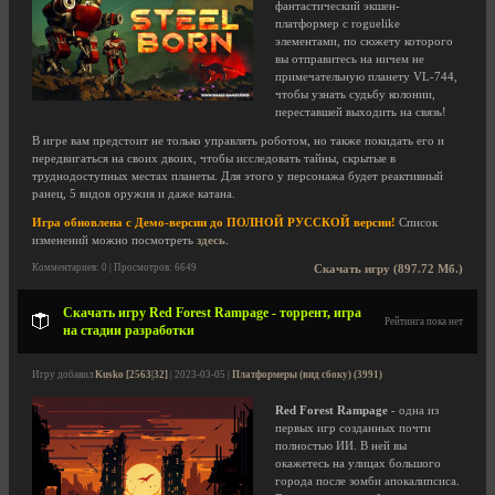
фантастический экшен-
платформер с roguelike
элементами, по сюжету которого
вы отправитесь на ничем не
примечательную планету VL-744,
чтобы узнать судьбу колонии,
переставшей выходить на связь!
В игре вам предстоит не только управлять роботом, но также покидать его и
передвигаться на своих двоих, чтобы исследовать тайны, скрытые в
труднодоступных местах планеты. Для этого у персонажа будет реактивный
ранец, 5 видов оружия и даже катана.
Игра обновлена с Демо-версии до ПОЛНОЙ РУССКОЙ версии!
Список
изменений можно посмотреть
здесь
.
Комментариев: 0 | Просмотров: 6649
Скачать игру (897.72 Мб.)
Скачать игру Red Forest Rampage - торрент, игра
Рейтинга пока нет
на стадии разработки
Игру добавил
Kusko [2563|32]
| 2023-03-05 |
Платформеры (вид сбоку) (3991)
Red Forest Rampage
- одна из
первых игр созданных почти
полностью ИИ. В ней вы
окажетесь на улицах большого
города после зомби апокалипсиса.