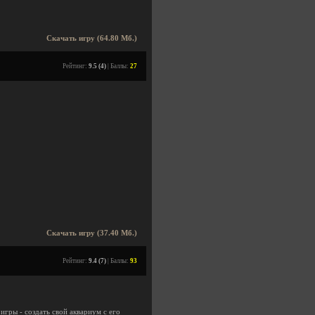
Скачать игру (64.80 Мб.)
Рейтинг:
9.5 (4)
| Баллы:
27
Скачать игру (37.40 Мб.)
Рейтинг:
9.4 (7)
| Баллы:
93
 игры - создать свой аквариум с его