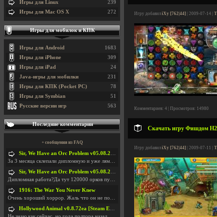
Игры для Linux
239
Игры для Mac OS X
272
Игру добавил
iXy [762|44]
| 2009-07-14 |
Т
Игры для мобилок и КПК
Игры для Android
1683
Игры для iPhone
309
Игры для iPad
24
Java-игры для мобилки
231
Игры для КПК (Pocket PC)
78
Игры для Symbian
51
Русские версии игр
563
Комментариев: 4 | Просмотров: 14980
Последние комментарии
Скачать игру Фишдом H2O
+ сообщения из FAQ
Игру добавил
iXy [762|44]
| 2009-07-11 |
Т
Sir, We Have an Orc Problem v05.08.2026
За 3 месяца склепали дипломную и уже лям двести ба
Sir, We Have an Orc Problem v05.08.2026
Дипломная работа?Да тут 120000 орков путь выбирают
1916: The War You Never Knew
Очень хороший хоррор. Жаль что он не получил должн
Hollywood Animal v0.8.72ea [Steam Early Access]
Не знаю как сейчас, но года полтора назад игра был