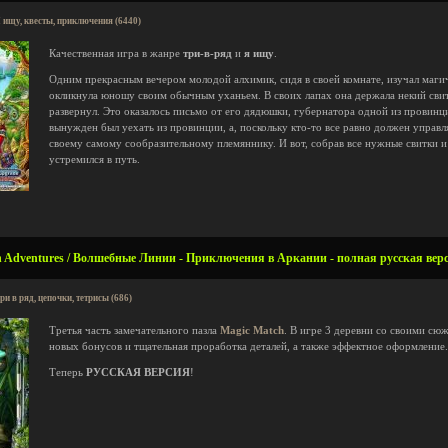
 ищу, квесты, приключения (6440)
Качественная игра в жанре
три-в-ряд
и
я ищу
.
Одним прекрасным вечером молодой алхимик, сидя в своей комнате, изучал магич
окликнула юношу своим обычным уханьем. В своих лапах она держала некий свит
развернул. Это оказалось письмо от его дядюшки, губернатора одной из провинц
вынужден был уехать из провинции, а, поскольку кто-то все равно должен управ
своему самому сообразительному племяннику. И вот, собрав все нужные свитки 
устремился в путь.
h Adventures / Волшебные Линии - Приключения в Аркании - полная русская вер
ри в ряд, цепочки, тетрисы (686)
Третья часть замечательного пазла
Magic Match
. В игре 3 деревни со своими сю
новых бонусов и тщательная проработка деталей, а также эффектное оформление.
Теперь
РУССКАЯ ВЕРСИЯ
!