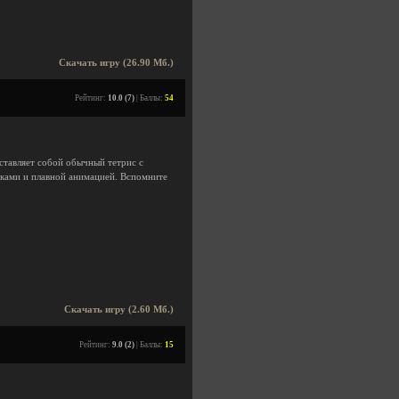
Скачать игру (26.90 Мб.)
Рейтинг:
10.0 (7)
| Баллы:
54
дставляет собой обычный тетрис с
иками и плавной анимацией. Вспомните
Скачать игру (2.60 Мб.)
Рейтинг:
9.0 (2)
| Баллы:
15