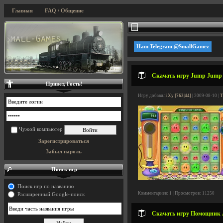
Главная
FAQ / Общение
Наш Telegram @SmallGamez
Скачать игру Jump Jump Je
Привет, Гость!
Игру добавил
iXy [762|44]
| 2009-08-10 |
Т
Чужой компьютер
Зарегистрироваться
Забыл пароль
Поиск игр
Поиск игр по названию
Комментариев: 1 | Просмотров: 11250
Расширенный Google-поиск
Скачать игру Помощник Ал