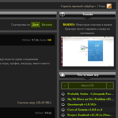
Скрыть правый сайдбар »
| Тема:
Youtube
Сортировка по
Дате
Баллам
ВАЖНО:
Некоторые плагины в вашем
браузере могут скрывать ссылки на
скачивание.
Рейтинг:
9.7 (3)
| Баллы:
168
яд) паззл из серии соединения
а игры, трофеи, награды, много-много
Топ лучших игр
«
Август'26
»
Probably Stolen - Cyberpunk Pawnshop Simulator v048c [Playtest]
Sir, We Have an Orc Problem v05.08.2026
Скачать игру (28.20 Мб.)
Quasimorph v1.0.562s
Core of Genesis v1.0.0-rc.4
Рейтинг:
9.8 (4)
Project Zomboid v42.20.2a [Steam Early Access]