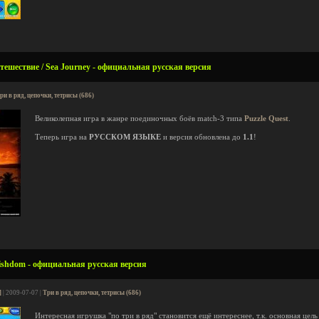
ешествие / Sea Journey - официальная русская версия
ри в ряд, цепочки, тетрисы (686)
Великолепная игра в жанре поединочных боёв match-3 типа
Puzzle Quest
.
Теперь игра на
РУССКОМ ЯЗЫКЕ
и версия обновлена до
1.1
!
ishdom - официальная русская версия
]
| 2009-07-07 |
Три в ряд, цепочки, тетрисы (686)
Интересная игрушка "по три в ряд" становится ещё интереснее, т.к. основная цель