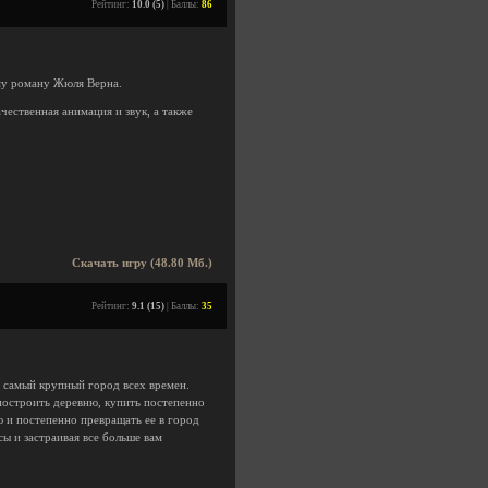
Рейтинг:
10.0 (5)
| Баллы:
86
му роману Жюля Верна.
чественная анимация и звук, а также
Скачать игру (48.80 Мб.)
Рейтинг:
9.1 (15)
| Баллы:
35
е самый крупный город всех времен.
построить деревню, купить постепенно
 и постепенно превращать ее в город
ы и застраивая все больше вам