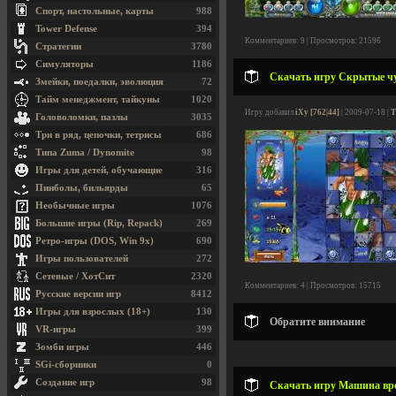
Спорт, настольные, карты
988
Tower Defense
394
Комментариев: 9 | Просмотров: 21596
Стратегии
3780
Симуляторы
1186
Скачать игру Скрытые чуд
Змейки, поедалки, эволюция
72
Тайм менеджмент, тайкуны
1020
Игру добавил
iXy [762|44]
| 2009-07-18 |
Т
Головоломки, пазлы
3035
Три в ряд, цепочки, тетрисы
686
Типа Zuma / Dynomite
98
Игры для детей, обучающие
316
Пинболы, бильярды
65
Необычные игры
1076
Большие игры (Rip, Repack)
269
Ретро-игры (DOS, Win 9x)
690
Игры пользователей
272
Сетевые / ХотСит
2320
Комментариев: 4 | Просмотров: 15715
Русские версии игр
8412
Игры для взрослых (18+)
130
Обратите внимание
VR-игры
399
Зомби игры
446
SGi-сборники
0
Создание игр
98
Скачать игру Машина врем