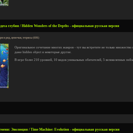
еса глубин / Hidden Wonders of the Depths - официальная русская версия
ри в ряд, цепочки, тетрисы (686)
Оригинальное сочетание многих жанров - тут вы встретите не только множество 
даже hidden object и некоторые другие.
В игре более 210 уровней, 10 видов уникальных обитателей, 5 великолепных пей
ени: Эволюция / Time Machine: Evolution - официальная русская версия