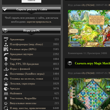
Игру добавил
iXy [762|44]
| 2009-07-30 |
Я
Скрыть рекламу с сайта
Чтоб скрыть всю рекламу с сайта, для начала
необходимо
зарегистрироваться
.
Игры для PC
Арканоиды
155
Платформеры (вид сбоку)
3991
Ролевые игры (RPG)
3505
Комментариев: 11 | Просмотров: 24806
Аркадные шутеры
2292
Хорроры
1884
Скачать игру Magic Matc
Тир, FPS, 3D-бродилки
4013
Игры с физикой
1308
Игру добавил
iXy [762|44]
| 2009-07-25 |
Т
Песочницы (Sandbox-игры)
1404
Техника на колесах, гонки
1222
Леталки, скроллеры
1029
Аркады
3070
Файтинги
625
Текстовые, Roguelike
1701
Визуальные новеллы
215
Я ищу, квесты, приключения
6440