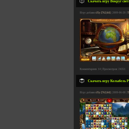
Скачать игру Вокруг света
Игру добавил
iXy [762|44]
| 2009-06-20 |
Т
Комментариев: 14 | Просмотров: 24351
Скачать игру Колыбель Р
Игру добавил
iXy [762|44]
| 2009-06-08 |
Т