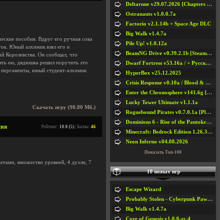
Deltarune v29.07.2026 [Chapters 1-5] / + RUS [Chapters 1-5]
Ostranauts v1.0.0.7a
Factorio v2.1.14b + Space Age DLC
Big Walk v1.4.7a
еские пособия. Вдруг его ручная сова
Pile Up! v1.0.12a
ок. Юный алхимик взял его и
BeamNG Drive v0.39.2.1b [Steam Early Access]
ий Королевства. Он сообщал, что
лять ею, дядюшка решил поручить это
Dwarf Fortress v53.16a / + Русская Версия v50.12a
и пергаменты, юный студент-алхимик
HyperBox v25.12.2025
Crisis Response v0.10a / Blood & Bullet
Enter the Chronosphere v141.6g [Steam Early Access]
Lucky Tower Ultimate v1.1.1a
Скачать игру (90.80 Мб.)
Roguebound Pirates v0.7.0.1a [Playtest]
Dominions 6 - Rise of the Pantokrator v6.35a
сия
Рейтинг:
10.0 (5)
| Баллы:
46
Minecraft: Bedrock Edition 1.26.33.1a / + TLauncher v2.89
Neon Inferno v04.08.2026
Показать Топ-100
жетами, множество уровней, 4 дуэли, 7
10 новых игр
Escape Wizard
Probably Stolen - Cyberpunk Pawnshop Simulator v048c [Playtest]
Big Walk v1.4.7a
Core of Genesis v1.0.0-rc.4