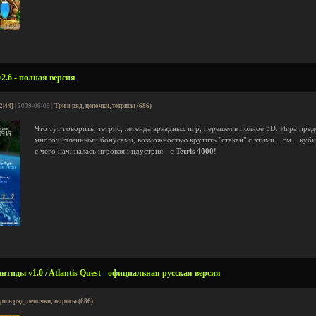
v2.6 - полная версия
2|44]
| 2009-06-05 |
Три в ряд, цепочки, тетрисы (686)
Что тут говорить, тетрис, легенда аркадных игр, перешел в полное 3D. Игра пре
многочичленными бонусами, возможностью крутить "стакан" с этими .. гм .. куб
с чего начиналась игровая индустрия - с
Tetris 4000
!
тиды v1.0 / Atlantis Quest - официальная русская версия
ри в ряд, цепочки, тетрисы (686)