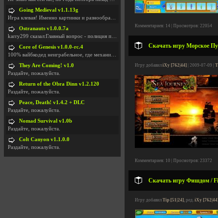
Going Medieval v1.1.13g
Игра клевая! Именно картинки и разнообразия в стро
Комментариев: 14 | Просмотров: 22054
Ostranauts v1.0.0.7a
karry299 сказал:Главный вопрос - полиция по-прежне
Скачать игру Морское Пут
Core of Genesis v1.0.0-rc.4
100% вайбкодед неиграбельное, где механики знает т
They Are Coming! v1.0
Игру добавил
iXy [762|44]
| 2009-07-09 |
Т
Раздайте, пожалуйста.
Return of the Obra Dinn v1.2.120
Раздайте, пожалуйста.
Peace, Death! v1.4.2 + DLC
Раздайте, пожалуйста.
Nomad Survival v1.0b
Раздайте, пожалуйста.
Colt Canyon v1.1.0.0
Раздайте, пожалуйста.
Комментариев: 10 | Просмотров: 23372
Скачать игру Фишдом / F
Игру добавил
Tip [51|24]
, ред.
iXy [762|44