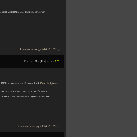
 для аквариума, великолепное
Скачать игру (44.20 Мб.)
Рейтинг:
9.5 (12)
| Баллы:
179
 RPG с механикой match-3
Рuzzle Quest
.
 игрок в качестве пилота боевого
тожить человеческую цивилизацию.
Скачать игру (174.29 Мб.)