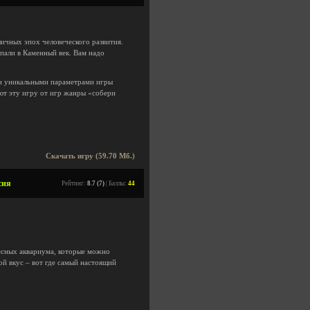
личных эпох человеческого развития.
опали в Каменный век. Вам надо
 и уникальными параметрами игры
ют эту игру от игр жанры «собери
Скачать игру (59.70 Мб.)
сия
Рейтинг:
8.7 (7)
| Баллы:
44
есных аквариума, которые можно
ой вкус – вот где самый настоящий