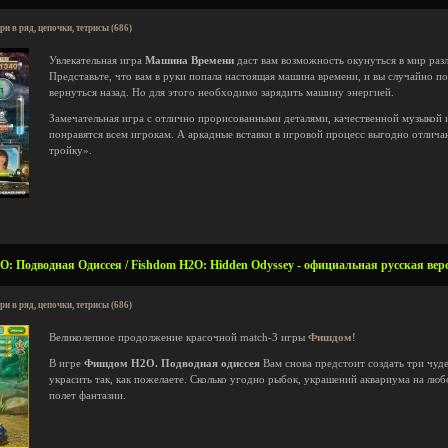
ри в ряд, цепочки, тетрисы (686)
Увлекательная игра
Машина Времени
даст вам возможность окунуться в мир раз
Представьте, что вам в руки попала настоящая машина времени, и вы случайно п
вернуться назад. Но для этого необходимо зарядить машину энергией.
Замечательная игра с отлично прорисованными деталями, качественной музыкой
понравятся всем игрокам. А аркадные вставки в игровой процесс выгодно отлича
тройку».
: Подводная Одиссея / Fishdom H2O: Hidden Odyssey - официальная русская вер
ри в ряд, цепочки, тетрисы (686)
Великолепное продолжение красочной match-3 игры
Фишдом
!
В игре
Фишдом H2O. Подводная одиссея
Вам снова предстоит создать три чуд
украсить так, как пожелаете. Сколько угодно рыбок, украшений аквариума на люб
полет фантазии.