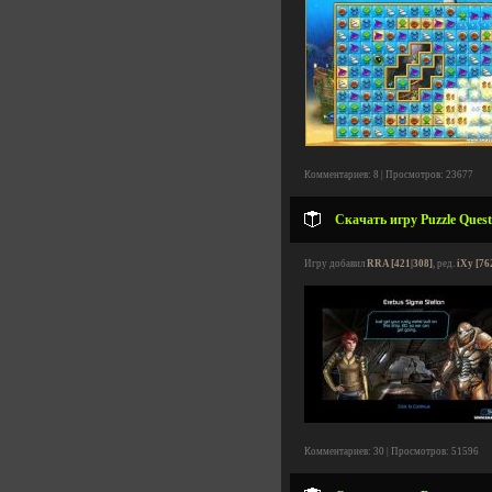
Комментариев: 8 | Просмотров: 23677
Скачать игру Puzzle Quest
Игру добавил
RRA [421|308]
, ред.
iXy [76
Комментариев: 30 | Просмотров: 51596