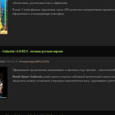
обитателями, растительностью и эффектами.
В игре 3 атмосферных окружения, около 100 различных интерактивных предметов
оформление и успокаивающая атмосфера.
 - Galactrix v1.0 RUS - полная русская версия
2|44]
| 2009-06-26 |
Ролевые игры (RPG) (3505)
Официальное продолжение нашумевшего в прошлом году проекта – классической
Рuzzle Quest: Galactrix
делает крен в сторону глобальной космической стратегии:
звездолета должен остановить очередную инопланетную расу, задумавшую унич