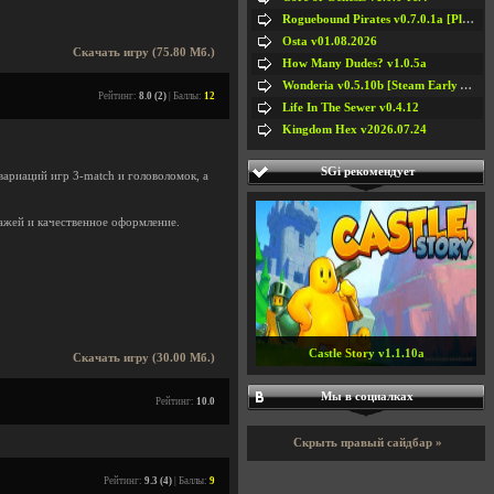
Roguebound Pirates v0.7.0.1a [Playtest]
Osta v01.08.2026
Скачать игру (75.80 Мб.)
How Many Dudes? v1.0.5a
Wonderia v0.5.10b [Steam Early Access]
Рейтинг:
8.0 (2)
| Баллы:
12
Life In The Sewer v0.4.12
Kingdom Hex v2026.07.24
SGi рекомендует
вариаций игр 3-match и головоломок, а
зажей и качественное оформление.
Castle Story v1.1.10a
Скачать игру (30.00 Мб.)
Мы в социалках
Рейтинг:
10.0
Скрыть правый сайдбар »
Рейтинг:
9.3 (4)
| Баллы:
9