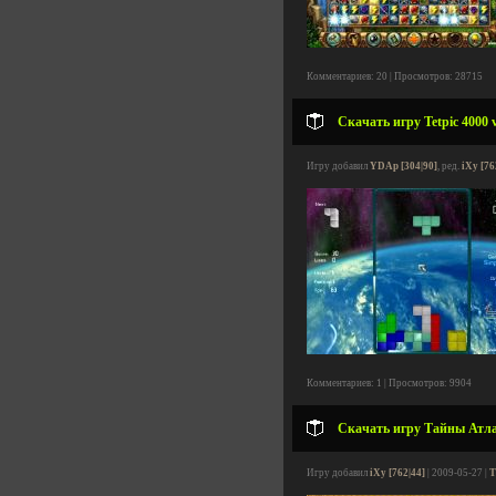
Комментариев: 20 | Просмотров: 28715
Скачать игру Tetpic 4000 
Игру добавил
YDAp [304|90]
, ред.
iXy [76
Комментариев: 1 | Просмотров: 9904
Скачать игру Тайны Атлан
Игру добавил
iXy [762|44]
| 2009-05-27 |
Т