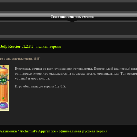
Три в ряд, цепочки, тетрисы
lly Reactor v1.2.8.5 - полная версия
ри в ряд, цепочки, тетрисы (686)
Блестящая, сочная во всех отношениях головоломка. Простенький (на первый взгл
одинаковых элементов оказывается на проверку весьма оригинальным. Три режим
уровней и море юмора.
Игра обновлена до версии
1.2.8.5
.
химика / Alchemist's Apprentice - официальная русская версия