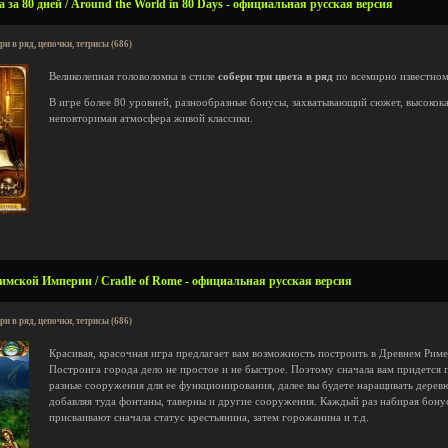
 за 80 дней / Around the World in 80 Days - официальная русская версия
ри в ряд, цепочки, тетрисы (686)
Великолепная головоломка в стиле
собери три цвета в ряд
по всемирно известно
В игре более 80 уровней, разнообразные бонусы, захватывающий сюжет, высокока
неповторимая атмосфера живой классики.
имской Империи / Cradle of Rome - официальная русская версия
ри в ряд, цепочки, тетрисы (686)
Красивая, красочная игра предлагает вам возможность построить в Древнем Рим
Построига города дело не простое и не быстрое. Поэтому сначала вам придется 
разные сооружения для ее функционирования, далее вы будете наращивать деревю
добавляя туда фонтаны, таверны и другие сооружения. Каждый раз набирая бонус
присваивают сначала статус крестьянина, затем горожанина и т.д.