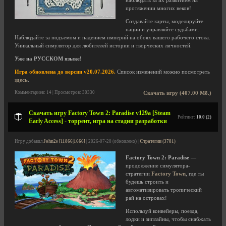
наблюдать за их развитием на
протяжении многих веков!
Создавайте карты, моделируйте
нации и управляйте судьбами.
Наблюдайте за подъемом и падением империй на обоях вашего рабочего стола.
Уникальный симулятор для любителей истории и творческих личностей.
Уже на РУССКОМ языке!
Игра обновлена до версии v20.07.2026.
Список изменений можно посмотреть
здесь
.
Комментариев: 14 | Просмотров: 30330
Скачать игру (407.00 Мб.)
Скачать игру Factory Town 2: Paradise v129a [Steam
Рейтинг:
10.0 (2)
Early Access] - торрент, игра на стадии разработки
Игру добавил
John2s [11866|1666]
| 2026-07-20 (обновлено) |
Стратегии (3781)
Factory Town 2: Paradise
—
продолжение симулятора-
стратегии
Factory Town
, где ты
будешь строить и
автоматизировать тропический
рай на островах!
Используй конвейеры, поезда,
лодки и зиплайны, чтобы снабжать