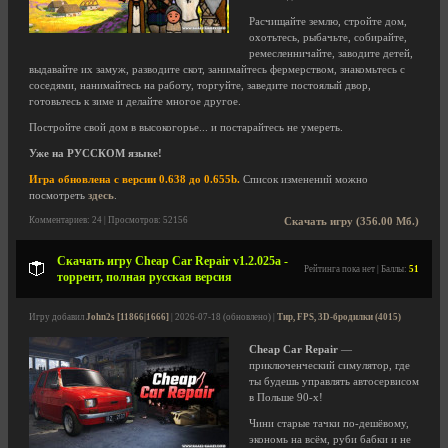
Расчищайте землю, стройте дом,
охотьтесь, рыбачьте, собирайте,
ремесленничайте, заводите детей,
выдавайте их замуж, разводите скот, занимайтесь фермерством, знакомьтесь с
соседями, нанимайтесь на работу, торгуйте, заведите постоялый двор,
готовьтесь к зиме и делайте многое другое.
Постройте свой дом в высокогорье... и постарайтесь не умереть.
Уже на РУССКОМ языке!
Игра обновлена с версии 0.638 до 0.655b.
Список изменений можно
посмотреть
здесь
.
Комментариев: 24 | Просмотров: 52156
Скачать игру (356.00 Мб.)
Скачать игру Cheap Car Repair v1.2.025a -
Рейтинга пока нет | Баллы:
51
торрент, полная русская версия
Игру добавил
John2s [11866|1666]
| 2026-07-18 (обновлено) |
Тир, FPS, 3D-бродилки (4015)
Cheap Car Repair
—
приключенческий симулятор, где
ты будешь управлять автосервисом
в Польше 90-х!
Чини старые тачки по-дешёвому,
экономь на всём, руби бабки и не