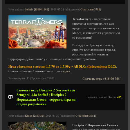
Игру добавил
John2s [11866|1666]
| 2026-07-21 (обновлено) |
Стратегии (3781)
Terraformers
- масштабная
стратегия-симулятор, где вам
предстоит построить колонию на
Марсе, и заниматься управлением
её ресурсами!
Исследуйте Красную планету,
стройте впечатляющие города,
распространяйте жизнь и
терраформируйте планету с помощью амбициозных проектов.
Игра обновлена с версии 1.7.76 до 1.7.90g + All DLCs (Independence DLC).
Список изменений можно посмотреть
здесь
.
Комментариев: 11 | Просмотров: 22632
Скачать игру (616.00 Мб.)
Скачать игру Disciples 2 Norvezskaya
Semga v1.44a hotfix5 / Disciples 2
Рейтинга пока нет | Баллы:
499
Норвежская Семга - торрент, игра на
стадии разработки
Игру добавил
Kusko [2563|32]
| 2026-07-20 (обновлено) |
Стратегии (3781)
Disciples 2 Норвежская Семга
-
самая обширная модификация для