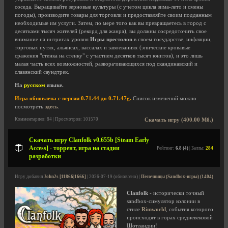
соседа. Выращивайте зерновые культуры (с учетом цикла зима-лето и смены
погоды), производите товары для торговли и предоставляйте своим подданным
необходимые им услуги. Затем, по мере того как вы превращаетесь в город с
десятками тысяч жителей (рекорд для жанра), вы должны сосредоточить свое
внимание на интригах уровня
Игры престолов
в своем государстве, инфляции,
торговых путях, альянсах, вассалах и завоеваниях (эпические кровавые
сражения "стенка на стенку" с участием десятков тысяч юнитов), и это лишь
малая часть всех возможностей, разворачивающихся под скандинавский и
славянский саундтрек.
На
русском
языке.
Игра обновлена с версии 0.71.44 до 0.71.47g.
Список изменений можно
посмотреть
здесь
.
Комментариев: 84 | Просмотров: 101570
Скачать игру (400.00 Мб.)
Скачать игру Clanfolk v0.655b [Steam Early
Access] - торрент, игра на стадии
Рейтинг:
6.8 (4)
| Баллы:
284
разработки
Игру добавил
John2s [11866|1666]
| 2026-07-19 (обновлено) |
Песочницы (Sandbox-игры) (1404)
Clanfolk
- исторически точный
sandbox-симулятор колонии в
стиле
Rimworld
, события которого
происходят в горах средневековой
Шотландии!