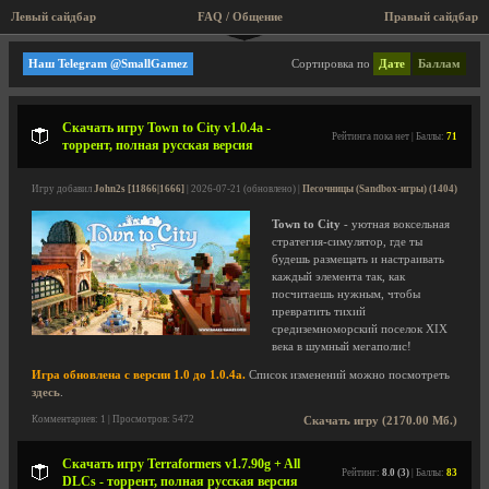
Левый сайдбар
FAQ / Общение
Пра
Стратегии
Наш Telegram @SmallGamez
Сортировка по
Дате
Баллам
Скачать игру Town to City v1.0.4a -
Рейтинга пока нет | Баллы:
71
торрент, полная русская версия
Игру добавил
John2s [11866|1666]
| 2026-07-21 (обновлено) |
Песочницы (Sandbox-игры) (1404)
Town to City
- уютная воксельная
стратегия-симулятор, где ты
будешь размещать и настраивать
каждый элемента так, как
посчитаешь нужным, чтобы
превратить тихий
средиземноморский поселок XIX
века в шумный мегаполис!
Игра обновлена с версии 1.0 до 1.0.4a.
Список изменений можно посмотреть
здесь
.
Комментариев: 1 | Просмотров: 5472
Скачать игру (2170.00 Мб.)
Скачать игру Terraformers v1.7.90g + All
Рейтинг:
8.0 (3)
| Баллы:
83
DLCs - торрент, полная русская версия