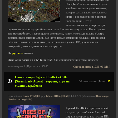
Disciples 2
на сегодняшний день,
всеобъемлющая и увлекательная,
которая затрагивает все аспекты
игры и содержит в себе столько
нововведений, что у
неподготовленного игрока при
первом запуске могут разбежаться глаза. Но не стоит пугаться. Несмотря на
всю масштабность и кажущуюся сложность, контент мода довольно быстро
осваивается и запоминается. Вас ждут новые кампании, большой набор карт,
ребаланс сложности и юнитов, действительно умный ИИ, улучшенный
интерфейс, новая музыка и многое другое.
На
русском
языке.
Игра обновлена до v1.44a hotfix5.
Список изменений внутри новости.
Комментариев: 8 | Просмотров: 95865
Скачать игру (1730.00 Мб.)
Скачать игру Ages of Conflict v4.5.0a
[Steam Early Access] - торрент, игра на
Рейтинга пока нет | Баллы:
147
стадии разработки
Игру добавил
Kusko [2563|32]
, ред.
John2s [11866|1666]
| 2026-07-20 (обновлено) |
Песочницы
(Sandbox-игры) (1404)
Ages of Conflict
- стратегический
симулятор с глобальной картой
мира, в котором за вас играет ИИ: