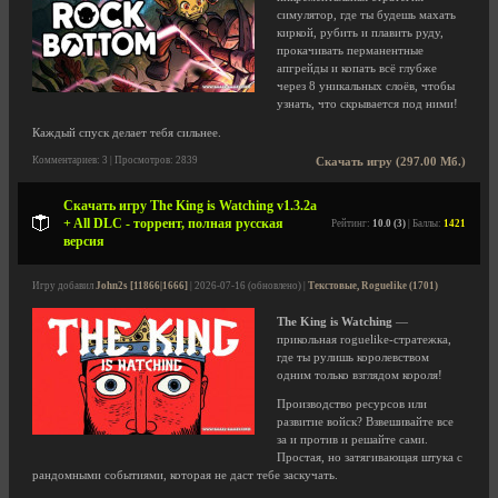
симулятор, где ты будешь махать
киркой, рубить и плавить руду,
прокачивать перманентные
апгрейды и копать всё глубже
через 8 уникальных слоёв, чтобы
узнать, что скрывается под ними!
Каждый спуск делает тебя сильнее.
Комментариев: 3 | Просмотров: 2839
Скачать игру (297.00 Мб.)
Скачать игру The King is Watching v1.3.2a
+ All DLC - торрент, полная русская
Рейтинг:
10.0 (3)
| Баллы:
1421
версия
Игру добавил
John2s [11866|1666]
| 2026-07-16 (обновлено) |
Текстовые, Roguelike (1701)
The King is Watching
—
прикольная roguelike-стратежка,
где ты рулишь королевством
одним только взглядом короля!
Производство ресурсов или
развитие войск? Взвешивайте все
за и против и решайте сами.
Простая, но затягивающая штука с
рандомными событиями, которая не даст тебе заскучать.