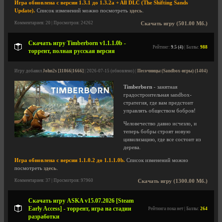
Игра обновлена с версии 1.3.1 до 1.3.2a + All DLC (The Shifting Sands
Update).
Список изменений можно посмотреть
здесь
.
Комментариев: 20 | Просмотров: 24262
Скачать игру (501.00 Мб.)
Скачать игру Timberborn v1.1.1.0b -
Рейтинг:
9.5 (4)
| Баллы:
988
торрент, полная русская версия
Игру добавил
John2s [11866|1666]
| 2026-07-15 (обновлено) |
Песочницы (Sandbox-игры) (1404)
Timberborn
- занятная
градостроительная sandbox-
стратегия, где вам предстоит
управлять обществом бобров!
Человечество давно исчезло, и
теперь бобры строят новую
цивилизацию, где все состоит из
дерева.
Игра обновлена с версии 1.1.0.2 до 1.1.1.0b.
Список изменений можно
посмотреть
здесь
.
Комментариев: 37 | Просмотров: 97960
Скачать игру (1300.00 Мб.)
Скачать игру ASKA v15.07.2026 [Steam
Early Access] - торрент, игра на стадии
Рейтинга пока нет | Баллы:
264
разработки