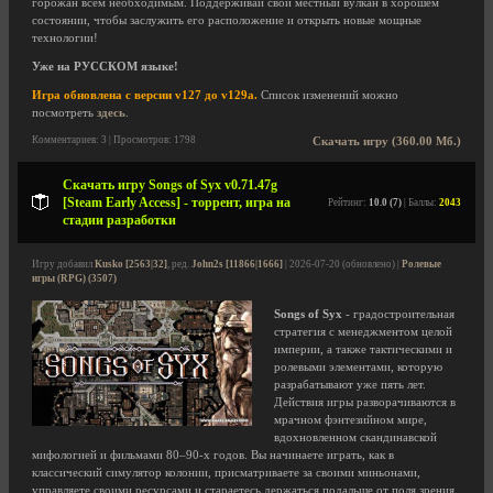
горожан всем необходимым. Поддерживай свой местный вулкан в хорошем
состоянии, чтобы заслужить его расположение и открыть новые мощные
технологии!
Уже на РУССКОМ языке!
Игра обновлена с версии v127 до v129a.
Список изменений можно
посмотреть
здесь
.
Комментариев: 3 | Просмотров: 1798
Скачать игру (360.00 Мб.)
Скачать игру Songs of Syx v0.71.47g
[Steam Early Access] - торрент, игра на
Рейтинг:
10.0 (7)
| Баллы:
2043
стадии разработки
Игру добавил
Kusko [2563|32]
, ред.
John2s [11866|1666]
| 2026-07-20 (обновлено) |
Ролевые
игры (RPG) (3507)
Songs of Syx
- градостроительная
стратегия с менеджментом целой
империи, а также тактическими и
ролевыми элементами, которую
разрабатывают уже пять лет.
Действия игры разворачиваются в
мрачном фэнтезийном мире,
вдохновленном скандинавской
мифологией и фильмами 80–90-х годов. Вы начинаете играть, как в
классический симулятор колонии, присматриваете за своими миньонами,
управляете своими ресурсами и стараетесь держаться подальше от поля зрения