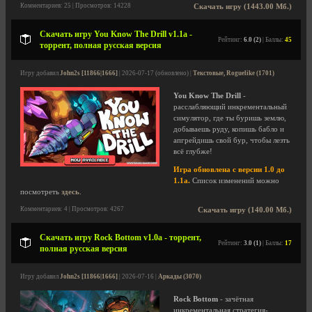
Комментариев: 25 | Просмотров: 14228
Скачать игру (1443.00 Мб.)
Скачать игру You Know The Drill v1.1a -
Рейтинг:
6.0 (2)
| Баллы:
45
торрент, полная русская версия
Игру добавил
John2s [11866|1666]
| 2026-07-17 (обновлено) |
Текстовые, Roguelike (1701)
You Know The Drill
-
расслабляющий инкрементальный
симулятор, где ты буришь землю,
добываешь руду, копишь бабло и
апгрейдишь свой бур, чтобы лезть
всё глубже!
Игра обновлена с версии 1.0 до
1.1a.
Список изменений можно
посмотреть
здесь
.
Комментариев: 4 | Просмотров: 4267
Скачать игру (140.00 Мб.)
Скачать игру Rock Bottom v1.0a - торрент,
Рейтинг:
3.0 (1)
| Баллы:
17
полная русская версия
Игру добавил
John2s [11866|1666]
| 2026-07-16 |
Аркады (3070)
Rock Bottom
- зачётная
инкрементальная стратегия-