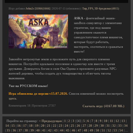
Игру добавил
John2s [11866|1666]
| 2026-07-15 (обновлено) |
Тир, FPS, 3D-бродилки (4015)
ASKA
- фэнтезийный экшен-
sandbox-симулятор с элементами
стратегии, где под вашим
управлением окажется
самодостаточное племя викингов,
которые будут работать,
мастерить, охотиться и сражаться
вместе!
Завоюйте нетронутые земли и проложите путь для свирепого племени
викингов. Постройте идеальное поселение в одиночку или вместе с тремя
друзьями. Доверьтесь богам и силе Ока Одина и призовите разумных NPC-
жителей деревни, чтобы создать дух товарищества и облегчить тяготы
выживания.
Уже на РУССКОМ языке!
Игра обновлена до версии v15.07.2026.
Список изменений можно посмотреть
здесь
.
Комментариев: 18 | Просмотров: 27357
Скачать игру (4167.00 Мб.)
Перейти на страницу:
< Предыдущая
|
1
|
2
|
3
| [4] |
5
|
6
|
7
|
8
|
9
|
10
|
11
|
12
|
13
|
14
|
15
|
16
|
17
|
18
|
19
|
20
|
21
|
22
|
23
|
24
|
25
|
26
|
27
|
28
|
29
|
30
|
31
|
32
|
33
|
34
|
35
|
36
|
37
|
38
|
39
|
40
|
41
|
42
|
43
|
44
|
45
|
46
|
47
|
48
|
49
|
50
|
51
|
52
|
53
|
54
| ...