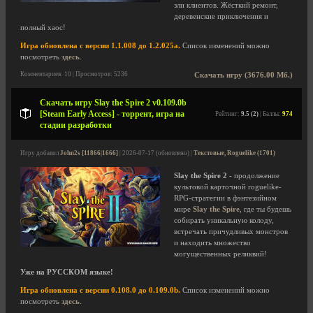
зли клиентов. Жёсткий ремонт,
деревенские приключения и
полный хаос!
Игра обновлена с версии 1.1.008 до 1.2.025a.
Список изменений можно
посмотреть
здесь
.
Комментариев: 10 | Просмотров: 5236
Скачать игру (3676.00 Мб.)
Скачать игру Slay the Spire 2 v0.109.0b
[Steam Early Access] - торрент, игра на
Рейтинг:
9.5 (2)
| Баллы:
974
стадии разработки
Игру добавил
John2s [11866|1666]
| 2026-07-17 (обновлено) |
Текстовые, Roguelike (1701)
Slay the Spire 2
- продолжение
культовой карточной roguelike-
RPG-стратегии в фэнтезийном
мире
Slay the Spire
, где ты будешь
собирать уникальную колоду,
встречать причудливых монстров
и находить множество
могущественных реликвий!
Уже на РУССКОМ языке!
Игра обновлена с версии 0.108.0 до 0.109.0b.
Список изменений можно
посмотреть
здесь
.