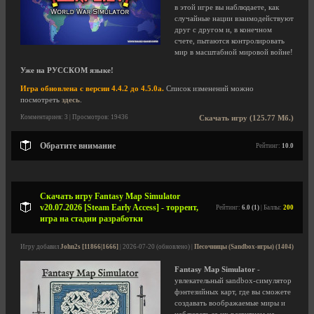
в этой игре вы наблюдаете, как
случайные нации взаимодействуют
друг с другом и, в конечном
счете, пытаются контролировать
мир в масштабной мировой войне!
Уже на РУССКОМ языке!
Игра обновлена с версии 4.4.2 до 4.5.0a.
Список изменений можно
посмотреть
здесь
.
Комментариев: 3 | Просмотров: 19436
Скачать игру (125.77 Мб.)
Обратите внимание
Рейтинг:
10.0
Скачать игру Fantasy Map Simulator
v20.07.2026 [Steam Early Access] - торрент,
Рейтинг:
6.0 (1)
| Баллы:
200
игра на стадии разработки
Игру добавил
John2s [11866|1666]
| 2026-07-20 (обновлено) |
Песочницы (Sandbox-игры) (1404)
Fantasy Map Simulator
-
увлекательный sandbox-симулятор
фэнтезийных карт, где вы сможете
создавать воображаемые миры и