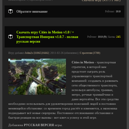
Скачать игру (437.71 Мб.)
Обратите внимание
Рейтинг:
10.0
Скачать игру Cities in Motion v1.0 / +
Транспортная Империя v1.0.7 - полная
Рейтинг:
10.0 (9)
| Баллы:
245
русская версия
Игру добавил
John2s [11865|1666]
| 2011-02-26 (обновлено) |
Стратегии (3780)
Cities in Motion
- транспортная
стратегия, в которой вам
предстоит сыграть роль
управляющего транспортной
компанией: создавать и развивать
сети общественного транспорта,
используя автобусы, трамваи,
метро, речные трамвайчики и
даже вертолёты. Все эти средства
необходимо использовать для удовлетворения пожеланий людей в постоянно
меняющейся обстановке: со временем город растёт и изменяется, а экономика
подкидывает всё новые сюрпризы. Постоянное отслеживание обстановки и
быстрая реакция на все вызовы - вот ключ к успеху в этой игре.
Добавлена
РУССКАЯ ВЕРСИЯ
игры.