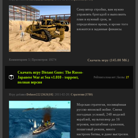
Симулятор стройки, вам нужно
управлять бригадой и выполнить
план в нужный срок, за
определённое время, и кроме того
вложится в заданные финансы.
Комментариев: 5 | Просмотров: 19274
Скачать игру (145.00 Мб.)
Скачать игру Distant Guns: The Russo-
Japanese War at Sea v1.010 - торрент,
Рейтинга пока нет | Баллы:
27
полная версия
Игру добавил
Defuser222 [3626|10]
| 2011-02-20 |
Стратегии (3780)
Морская стратегия, посвящённая
русско-японской войне. Смена
погодных условий, 248 моделей
кораблей, мультиплеер до 16
игроков, масштабные сражения,
пошаговый режим, много
настроек битвы, и даже выстрелов.