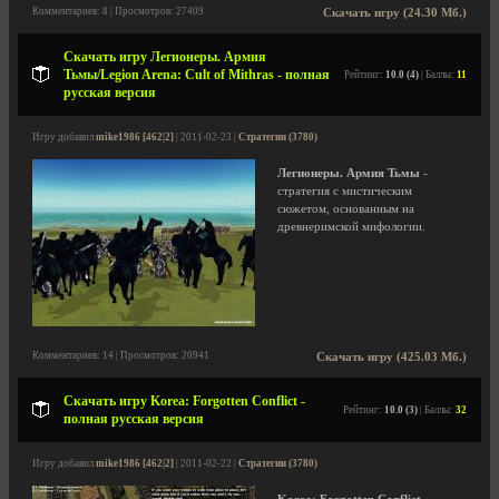
Комментариев: 8 | Просмотров: 27409
Скачать игру (24.30 Мб.)
Скачать игру Легионеры. Армия
Тьмы/Legion Arena: Cult of Mithras - полная
Рейтинг:
10.0 (4)
| Баллы:
11
русская версия
Игру добавил
mike1986 [462|2]
| 2011-02-23 |
Стратегии (3780)
Легионеры. Армия Тьмы
-
стратегия с мистическим
сюжетом, основанным на
древнеримской мифологии.
Комментариев: 14 | Просмотров: 20941
Скачать игру (425.03 Мб.)
Скачать игру Korea: Forgotten Conflict -
Рейтинг:
10.0 (3)
| Баллы:
32
полная русская версия
Игру добавил
mike1986 [462|2]
| 2011-02-22 |
Стратегии (3780)