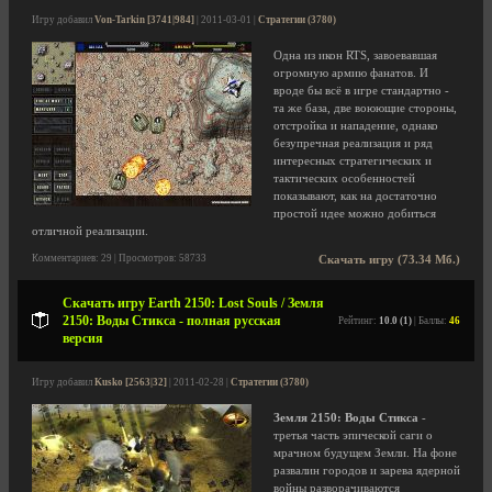
Игру добавил
Von-Tarkin [3741|984]
| 2011-03-01 |
Стратегии (3780)
Одна из икон RTS, завоевавшая
огромную армию фанатов. И
вроде бы всё в игре стандартно -
та же база, две воюющие стороны,
отстройка и нападение, однако
безупречная реализация и ряд
интересных стратегических и
тактических особенностей
показывают, как на достаточно
простой идее можно добиться
отличной реализации.
Комментариев: 29 | Просмотров: 58733
Скачать игру (73.34 Мб.)
Скачать игру Earth 2150: Lost Souls / Земля
2150: Воды Стикса - полная русская
Рейтинг:
10.0 (1)
| Баллы:
46
версия
Игру добавил
Kusko [2563|32]
| 2011-02-28 |
Стратегии (3780)
Земля 2150: Воды Стикса
-
третья часть эпической саги о
мрачном будущем Земли. На фоне
развалин городов и зарева ядерной
войны разворачиваются