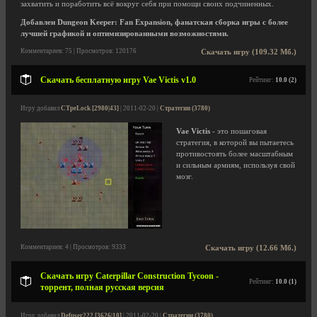
захватить и поработить всё вокруг себя при помощи своих подчиненных.
Добавлен Dungeon Keeper: Fan Expansion, фанатская сборка игры c более
лучшей графикой и оптимизированными возможностями.
Комментариев: 75 | Просмотров: 120176
Скачать игру (109.32 Мб.)
Скачать бесплатную игру Vae Victis v1.0
Рейтинг:
10.0 (2)
Игру добавил
CTpeLock [2980|43]
| 2011-02-20 |
Стратегии (3780)
Vae Victis
- это пошаговая
стратегия, в которой вы пытаетесь
противостоять более масштабным
и сильным армиям, используя свой
мозг.
Комментариев: 4 | Просмотров: 9333
Скачать игру (12.66 Мб.)
Скачать игру Caterpillar Construction Tycoon -
Рейтинг:
10.0 (1)
торрент, полная русская версия
Игру добавил
Defuser222 [3626|10]
| 2011-02-20 |
Стратегии (3780)