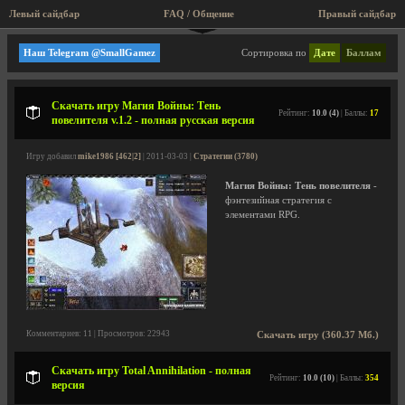
Левый сайдбар
FAQ / Общение
Правый сайдбар
Стратегии
Наш Telegram @SmallGamez
Сортировка по
Дате
Баллам
Скачать игру Магия Войны: Тень
Рейтинг:
10.0 (4)
| Баллы:
17
повелителя v.1.2 - полная русская версия
Игру добавил
mike1986 [462|2]
| 2011-03-03 |
Стратегии (3780)
Магия Войны: Тень повелителя
-
фэнтезийная стратегия с
элементами RPG.
Комментариев: 11 | Просмотров: 22943
Скачать игру (360.37 Мб.)
Скачать игру Total Annihilation - полная
Рейтинг:
10.0 (10)
| Баллы:
354
версия