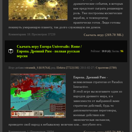
драматические события, в которых
вам предстоит сыграть решающую
роль. Уже построены космические
корабли, и телепортатор
практически готов. Люди готовы
покинуть умирающую планету, так долго служившую им домом.
Комментариев: 18 | Просмотров: 37220
Скачать игру (269.70 Мб.)
Скачать игру Europa Universalis: Rome /
Европа. Древний Рим - полная русская
Рейтинг:
10.0 (4)
| Баллы:
96
версия
Игру добавил
strannik_S [619|764]
, ред.
Elektra [7722|138]
| 2011-02-27 |
Стратегии (3780)
Европа. Древний Рим
-
великолепная стратегия от Paradox
Interactive.
В этой игре вы возглавите один из
народов древнего мира, и в
зависимости от выбранной вами
стратегии действий, будь то
дипломатические переговоры,
военные действия или
экономическая экспансия,
приведете свой народ к небывалому величию или... погубите его.
Комментариев: 1 | Просмотров: 20694