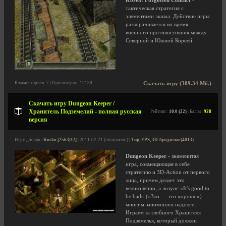
Korea: Forgotten Conflict
-
тактическая стратегия с
элементами экшна. Действие игры
разворачивается во время
военного противостояния между
Северной и Южной Кореей.
Комментариев: 7 | Просмотров: 12130
Скачать игру (309.34 Мб.)
Скачать игру Dungeon Keeper /
Хранитель Подземелий - полная русская
Рейтинг:
10.0 (22)
| Баллы:
928
версия
Игру добавил
Kusko [2563|32]
| 2011-02-21 (обновлено) |
Тир, FPS, 3D-бродилки (4013)
Dungeon Keeper
- знаменитая
игра, совмещающая в себе
стратегию и 3D-Action от первого
лица, причем делает это
великолепно, а лозунг «It's good to
be bad» («Зло — это хорошо»)
многим запомнился надолго.
Играем за злобного Хранителя
Подземелья, который должен