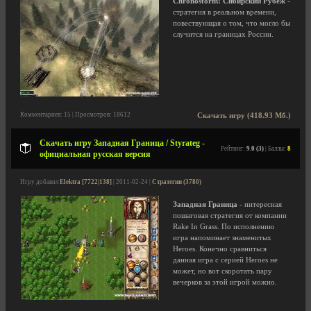
Chronostorm: Сибирский Рубеж
-
стратегия в реальном времени,
повествующая о том, что могло бы
случится на границах России.
Комментариев: 15 | Просмотров: 18612
Скачать игру (418.93 Мб.)
Скачать игру Западная Граница / Styrateg -
Рейтинг:
9.0 (3)
| Баллы:
8
официальная русская версия
Игру добавил
Elektra [7722|138]
| 2011-02-24 |
Стратегии (3780)
Западная Граница
- интересная
пошаговая стратегия от компании
Rake In Grass. По исполнению
игра напоминает знаменитых
Heroes. Конечно сравниться
данная игра с серией Heroes не
может, но вот скоротать пару
вечерков за этой игрой можно.