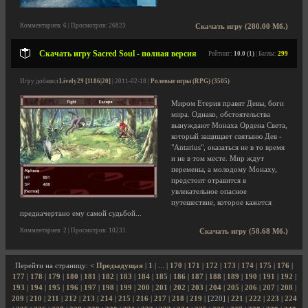
Комментариев: 6 | Просмотров: 26823
Скачать игру (280.00 Мб.)
Скачать игру Sacred Soul - полная версия
Рейтинг:
10.0 (1)
| Баллы:
299
Игру добавил
Lively29 [1186|20]
| 2011-02-18 |
Ролевые игры (RPG) (3505)
Миром Етерия правят Девы, боги
мира. Однако, обстоятельства
вынуждают Монаха Ордена Света,
который защищает святыню Дев -
"Antarius", оказаться не в то время
и не в том месте. Мир ждут
перемены, а молодому Монаху,
предстоит отравится в
увлекательное опасное
путешествие, которое кажется
предначертано ему самой судьбой...
Комментариев: 2 | Просмотров: 10231
Скачать игру (58.68 Мб.)
Перейти на страницу:
< Предыдущая
|
1
| ... |
170
|
171
|
172
|
173
|
174
|
175
|
176
|
177
|
178
|
179
|
180
|
181
|
182
|
183
|
184
|
185
|
186
|
187
|
188
|
189
|
190
|
191
|
192
|
193
|
194
|
195
|
196
|
197
|
198
|
199
|
200
|
201
|
202
|
203
|
204
|
205
|
206
|
207
|
208
|
209
|
210
|
211
|
212
|
213
|
214
|
215
|
216
|
217
|
218
|
219
| [220] |
221
|
222
|
223
|
224