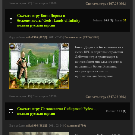
Комментариев: 22 | Просмотров: 29688
Скачать игру (407.28 Мб.)
Скачать игру Боги: Дорога в
бесконечность / Gods: Lands of Infinity -
Рейтинг:
10.0 (4)
| Баллы:
35
полная русская версия
Игру добавил
mike1986 [462|2]
| 2011-02-25 |
Ролевые игры (RPG) (3505)
Боги: Дорога в бесконечность
-
смесь RPG и торговой стратегии.
Действие игры происходит в
фэнтезийном мире,вы играете за
посланницу богов Вивианну,
которая должна спасти
процветающий Белларион.
Комментариев: 19 | Просмотров: 33760
Скачать игру (247.26 Мб.)
Скачать игру Chronostorm: Сибирский Рубеж -
Рейтинг:
10.0 (1)
полная русская версия
Игру добавил
mike1986 [462|2]
| 2011-02-24 |
Стратегии (3780)