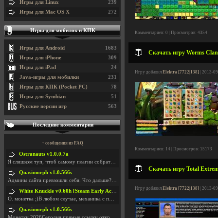
Игры для Linux
239
Игры для Mac OS X
272
Игры для мобилок и КПК
Комментариев: 0 | Просмотров: 4354
Игры для Android
1683
Скачать игру Worms Clan 
Игры для iPhone
309
Игры для iPad
24
Игру добавил
Elektra [7722|138]
| 2013-09
Java-игры для мобилки
231
Игры для КПК (Pocket PC)
78
Игры для Symbian
51
Русские версии игр
563
Последние комментарии
+ сообщения из FAQ
Комментариев: 14 | Просмотров: 15173
Ostranauts v1.0.0.7a
Я слишком туп, чтоб самому плагин собрать. И что-т
Скачать игру Total Extrem
Quasimorph v1.0.566s
Админы сайта превзошли себя. Что дальше? Засунь се
Игру добавил
Elektra [7722|138]
| 2013-09
White Knuckle v0.60h [Steam Early Access]
О. монетка ;)В любом случае, механика с поиском мо
Quasimorph v1.0.566s
Монетки 2026Сегодня прямые ссылки открываются посл