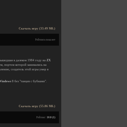
Скачать игру (33.49 Мб.)
Рейтинга пока нет
 вышедшая в далеком 1984 году на
ZX
ем, портом которой занимались на
лению, создатель этой игры умер в
Windows
8 без "танцев с бубнами".
Скачать игру (55.86 Мб.)
Рейтинг:
10.0 (1)