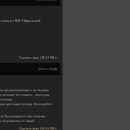
а конкурсе
IGF China award
.
Скачать игру (30.13 Мб.)
Рейтинг:
5.5 (2)
явола предпринимающего последнюю
 начинает его сдавать... монстрам.
тояльцев.
зные крестовые походы. Используйте
орой Вы расширяете свое жилище,
ы обороняетесь от людей.
Скачать игру (36.54 Мб.)