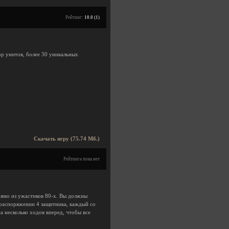
Рейтинг:
10.0 (1)
ор унитов, более 30 уникальных
Скачать игру (75.74 Мб.)
Рейтинга пока нет
рямо из ужастиков 80-х. Вы должны
 распоряжении 4 защитника, каждый со
 несколько ходов вперед, чтобы все