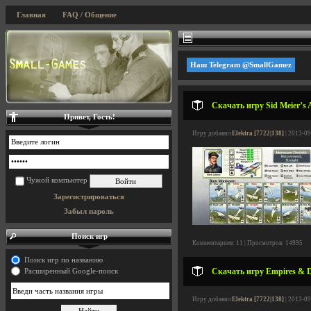
Главная
FAQ / Общение
Наш Telegram @SmallGamez
Скачать игру Sid Meier’s A
Привет, Гость!
Игру добавил
Elektra [7722|138]
| 2013-09
Чужой компьютер
Зарегистрироваться
Забыл пароль
Поиск игр
Комментариев: 11 | Просмотров: 14995
Поиск игр по названию
Скачать игру Empires & D
Расширенный Google-поиск
Игру добавил
Elektra [7722|138]
| 2013-09