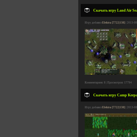
Скачать игру Land Air Sea
Игру добавил
Elektra [7722|138]
| 2013-08
Комментариев: 8 | Просмотров: 17794
Скачать игру Camp Keepal
Игру добавил
Elektra [7722|138]
| 2013-08