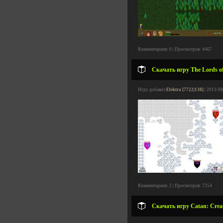
Комментариев: 0 | Просмотров: 4467
Скачать игру The Lords o
Игру добавил
Elektra [7722|138]
| 2013-08
Комментариев: 2 | Просмотров: 7254
Скачать игру Catan: Creat