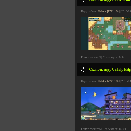
Игру добавил
Elektra [7722|138]
| 2013-08
Комментариев: 3 | Просмотров: 7434
Скачать игру Unholy Heigh
Игру добавил
Elektra [7722|138]
| 2013-08
Комментариев: 6 | Просмотров: 16209