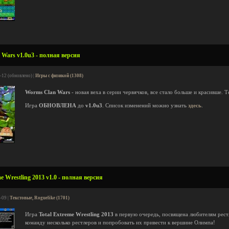
Wars v1.0u3 - полная версия
-12 (обновлено) |
Игры с физикой (1308)
Worms Clan Wars
- новая веха в серии червячков, все стало больше и красивше.
Игра
ОБНОВЛЕНА
до
v1.0u3
. Список изменений можно узнать
здесь
.
e Wrestling 2013 v1.0 - полная версия
-09 |
Текстовые, Roguelike (1701)
Игра
Total Extreme Wrestling 2013
в первую очередь, посвящена любителям рестл
команду несколько рестлеров и попробовать их привести к вершине Олимпа!