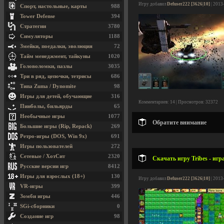
Игру добавил
Defuser222 [3626|10]
| 2013
Спорт, настольные, карты
988
Tower Defense
394
Стратегии
3780
Симуляторы
1188
Змейки, поедалки, эволюция
72
Тайм менеджмент, тайкуны
1020
Головоломки, пазлы
3035
Три в ряд, цепочки, тетрисы
686
Типа Zuma / Dynomite
98
Игры для детей, обучающие
316
Комментариев: 14 | Просмотров: 32372
Пинболы, бильярды
65
Необычные игры
1077
Обратите внимание
Большие игры (Rip, Repack)
269
Ретро-игры (DOS, Win 9x)
691
Игры пользователей
272
Сетевые / ХотСит
2320
Скачать игру Tribes - игр
Русские версии игр
8412
Игры для взрослых (18+)
130
Игру добавил
Defuser222 [3626|10]
| 2013
VR-игры
399
Зомби игры
446
SGi-сборники
0
Создание игр
98