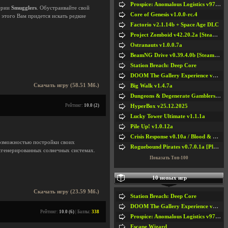
Prospice: Anomalous Logistics v97 [Playtest]
серии
Smugglers
. Обустраивайте свой
Core of Genesis v1.0.0-rc.4
 этого Вам придется искать редкие
Factorio v2.1.14b + Space Age DLC
Project Zomboid v42.20.2a [Steam Early Access]
Ostranauts v1.0.0.7a
BeamNG Drive v0.39.4.0b [Steam Early Access]
Station Breach: Deep Core
DOOM The Gallery Experience v1.4.2
Скачать игру (58.51 Мб.)
Big Walk v1.4.7a
Dungeons & Degenerate Gamblers v2.0.2a
Рейтинг:
10.0 (2)
HyperBox v25.12.2025
Lucky Tower Ultimate v1.1.1a
Pile Up! v1.0.12a
Crisis Response v0.10a / Blood & Bullet
возможностью постройки своих
Roguebound Pirates v0.7.0.1a [Playtest]
 сгенерированных солнечных системах.
Показать Топ-100
10 новых игр
Скачать игру (23.59 Мб.)
Station Breach: Deep Core
DOOM The Gallery Experience v1.4.2
Рейтинг:
10.0 (6)
| Баллы:
338
Prospice: Anomalous Logistics v97 [Playtest]
Escape Wizard