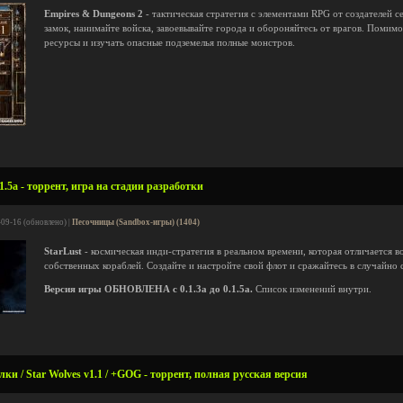
Empires & Dungeons 2
- тактическая стратегия с элементами RPG от создателей 
замок, нанимайте войска, завоевывайте города и обороняйтесь от врагов. Помимо
ресурсы и изучать опасные подземелья полные монстров.
1.5а - торрент, игра на стадии разработки
-09-16 (обновлено) |
Песочницы (Sandbox-игры) (1404)
StarLust
- космическая инди-стратегия в реальном времени, которая отличается 
собственных кораблей. Создайте и настройте свой флот и сражайтесь в случайно
Версия игры ОБНОВЛЕНА с 0.1.3а до 0.1.5а.
Список изменений внутри.
ки / Star Wolves v1.1 / +GOG - торрент, полная русская версия