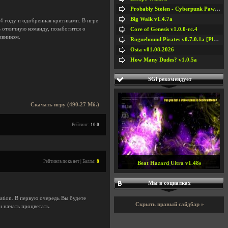
Probably Stolen - Cyberpunk Pawnshop Simulator v048c [Playtest]
Big Walk v1.4.7a
04 году и одобренная критиками. В игре
ь отличную команду, позаботится о
Core of Genesis v1.0.0-rc.4
ивником.
Roguebound Pirates v0.7.0.1a [Playtest]
Osta v01.08.2026
How Many Dudes? v1.0.5a
SGi рекомендует
Скачать игру (490.27 Мб.)
Рейтинг:
10.0
Рейтинга пока нет | Баллы:
8
Beat Hazard Ultra v1.48s
Мы в социалках
zation. В первую очередь Вы будете
Скрыть правый сайдбар »
и начать процветать.