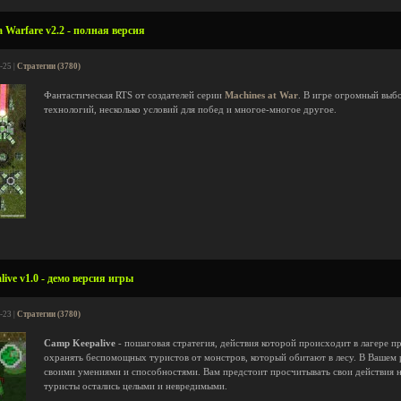
 Warfare v2.2 - полная версия
-25 |
Стратегии (3780)
Фантастическая RTS от создателей серии
Machines at War
. В игре огромный выб
технологий, несколько условий для побед и многое-многое другое.
ive v1.0 - демо версия игры
-23 |
Стратегии (3780)
Camp Keepalive
- пошаговая стратегия, действия которой происходит в лагере п
охранять беспомощных туристов от монстров, который обитают в лесу. В Вашем
своими умениями и способностями. Вам предстоит просчитывать свои действия на
туристы остались целыми и невредимыми.