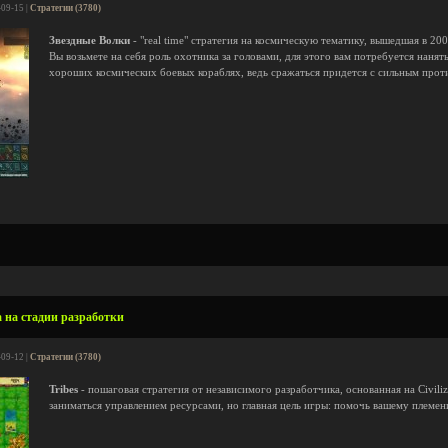
-09-15 |
Стратегии (3780)
Звездные Волки
- "real time" стратегия на космическую тематику, вышедшая в 20
Вы возьмете на себя роль охотника за головами, для этого вам потребуется нанят
хороших космических боевых кораблях, ведь сражаться придется с сильным прот
а на стадии разработки
-09-12 |
Стратегии (3780)
Tribes
- пошаговая стратегия от независимого разработчика, основанная на Civili
заниматься управлением ресурсами, но главная цель игры: помочь вашему племен