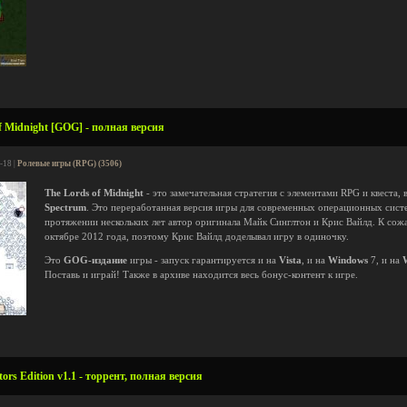
f Midnight [GOG] - полная версия
-18 |
Ролевые игры (RPG) (3506)
The Lords of Midnight
- это замечательная стратегия с элементами RPG и квеста,
Spectrum
. Это переработанная версия игры для современных операционных сист
протяжении нескольких лет автор оригинала Майк Синглтон и Крис Вайлд. К сожа
октябре 2012 года, поэтому Крис Вайлд доделывал игру в одиночку.
Это
GOG-издание
игры - запуск гарантируется и на
Vista
, и на
Windows
7, и на
Поставь и играй! Также в архиве находится весь бонус-контент к игре.
ors Edition v1.1 - торрент, полная версия