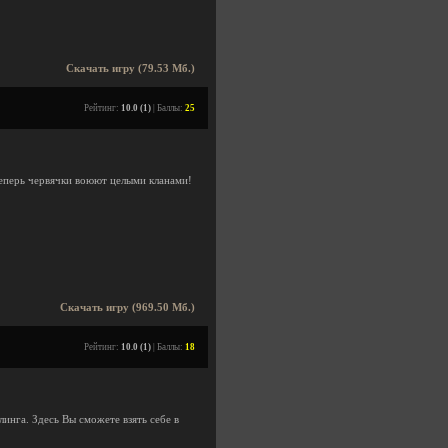
Скачать игру (79.53 Мб.)
Рейтинг:
10.0 (1)
| Баллы:
25
 Теперь червячки воюют целыми кланами!
Скачать игру (969.50 Мб.)
Рейтинг:
10.0 (1)
| Баллы:
18
инга. Здесь Вы сможете взять себе в