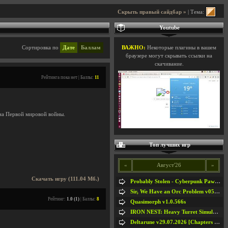
Скрыть правый сайдбар »
| Тема:
Youtube
Сортировка по
Дате
Баллам
ВАЖНО:
Некоторые плагины в вашем
браузере могут скрывать ссылки на
скачивание.
Рейтинга пока нет | Баллы:
11
на Первой мировой войны.
Топ лучших игр
«
Август'26
»
Скачать игру (111.04 Мб.)
Probably Stolen - Cyberpunk Pawnshop Simulator v048c [Playtest]
Sir, We Have an Orc Problem v05.08.2026
Рейтинг:
1.0 (1)
| Баллы:
8
Quasimorph v1.0.566s
IRON NEST: Heavy Turret Simulator v1.0a
Deltarune v29.07.2026 [Chapters 1-5] / + RUS [Chapters 1-5]