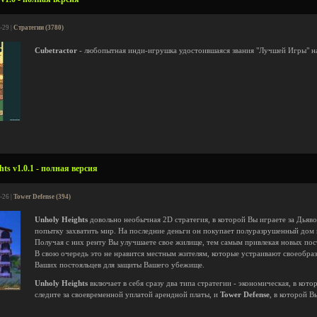
-29 |
Стратегии (3780)
Cubetractor
- любопытная инди-игрушка удостоившаяся звания "Лучшей Игры" н
ts v1.0.1 - полная версия
-26 |
Tower Defense (394)
Unholy Heights
довольно необычная 2D стратегия, в которой Вы играете за Дь
попытку захватить мир. На последние деньги он покупает полуразрушенный дом и
Получая с них ренту Вы улучшаете свое жилище, тем самым привлекая новых пос
В свою очередь это не нравится местным жителям, которые устраивают своеобра
Ваших постояльцев для защиты Вашего убежище.
Unholy Heights
включает в себя сразу два типа стратегии - экономическая, в кот
следите за своевременной уплатой арендной платы, и
Tower Defense
, в которой В