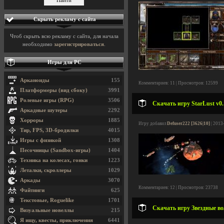
Скрыть рекламу с сайта
Чтоб скрыть всю рекламу с сайта, для начала
необходимо
зарегистрироваться
.
Игры для PC
Арканоиды
155
Комментариев: 11 | Просмотров: 12599
Платформеры (вид сбоку)
3991
Ролевые игры (RPG)
3506
Скачать игру StarLust v0.
Аркадные шутеры
2292
Хорроры
1885
Игру добавил
Defuser222 [3626|10]
| 2013
Тир, FPS, 3D-бродилки
4015
Игры с физикой
1308
Песочницы (Sandbox-игры)
1404
Техника на колесах, гонки
1223
Леталки, скроллеры
1029
Аркады
3070
Комментариев: 12 | Просмотров: 23738
Файтинги
625
Текстовые, Roguelike
1701
Скачать игру Звездные вол
Визуальные новеллы
215
Я ищу, квесты, приключения
6441