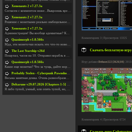
Xenonauts 2 v7.27.3a
Согласен с комментом ниже...Выкроишь время чтобы з
Xenonauts 2 v7.27.3a
Решение с монетками реально имбецильное. Как сдела
Xenonauts 2 v7.27.3a
Администрация! Вы вообще адекватные? Какие монетки
Комментариев: 3 | Просмотров: 13325
Quasimorph v1.0.566s
Мда, эти монеточки искать это что-то новое в сфере
Скачать бесплатную игру
The Last Starship v26d
Пощупал, часов на 10. Отправил корабль в другую Га
Quasimorph v1.0.566s
Игру добавил
Defuser222 [3626|10]
| 2013
Какие еще монетки? Что за чущь, дайте нормально ск
Probably Stolen - Cyberpunk Pawnshop Simulator v048c [Playtest]
Весьма занятная демка. Очень разнообразные механик
Deltarune v29.07.2026 [Chapters 1-5] / + RUS [Chapters 1-5]
Я либо тупой, умный, или опять тупой, но, вроде я
Комментариев: 4 | Просмотров: 6724
Скачать игру Cubetractor 