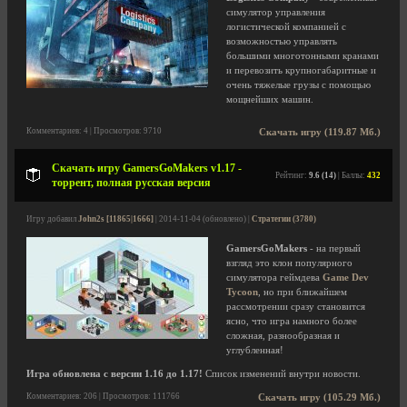
симулятор управления
логистической компанией с
возможностью управлять
большими многотонными кранами
и перевозить крупногабаритные и
очень тяжелые грузы с помощью
мощнейших машин.
Комментариев: 4 | Просмотров: 9710
Скачать игру (119.87 Мб.)
Скачать игру GamersGoMakers v1.17 -
Рейтинг:
9.6 (14)
| Баллы:
432
торрент, полная русская версия
Игру добавил
John2s [11865|1666]
| 2014-11-04 (обновлено) |
Стратегии (3780)
GamersGoMakers
- на первый
взгляд это клон популярного
симулятора геймдева
Game Dev
Tycoon
, но при ближайшем
рассмотрении сразу становится
ясно, что игра намного более
сложная, разнообразная и
углубленная!
Игра обновлена с версии 1.16 до 1.17!
Список изменений внутри новости.
Комментариев: 206 | Просмотров: 111766
Скачать игру (105.29 Мб.)