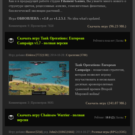
Как и в предыдущей работе студии
Filament Games
, Вы узнаете много нового о
структуре цветов, рецессивных аллелях, гомозиготных фенотипах,
биологической эволюции растений...
Игра
ОБНОВЛЕНА
с
v1.0
до
v1.2.5.1
. No idea what's updated.
Комментариев: 9 | Просмотров: 7658
Скачать игру (96.23 Мб.)
Скачать игру Tank Operations: European
Рейтинга пока нет | Баллы:
9
Campaign v1.7 - полная версия
Игру добавил
Elektra [7722|138]
| 2014-10-28 |
Стратегии (3780)
Tank Operations: European
Campaign
- пошаговая стратегия,
которая позволит игроку
поучаствовать в нескольких
десятках кровопролитных
сражений времен Второй
Мировой войны!
Комментариев: 3 | Просмотров: 9695
Скачать игру (241.07 Мб.)
Скачать игру Chainsaw Warrior - полная
Рейтинг:
10.0 (2)
| Баллы:
7
версия
Игру добавил
Haoose [53|4]
, ред.
John2s [11865|1666]
| 2014-10-27 |
Ролевые игры (RPG) (3505)