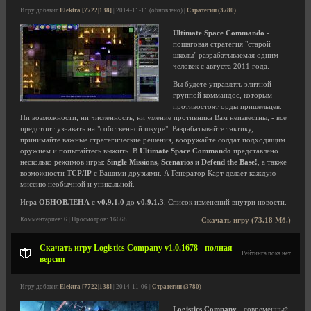
Игру добавил
Elektra [7722|138]
| 2014-11-11 (обновлено) |
Стратегии (3780)
Ultimate Space Commando
-
пошаговая стратегия "старой
школы" разрабатываемая одним
человек с августа 2011 года.
Вы будете управлять элитной
группой коммандос, которым
противостоят орды пришельцев.
Ни возможности, ни численность, ни умение противника Вам неизвестны, - все
предстоит узнавать на "собственной шкуре". Разрабатывайте тактику,
принимайте важные стратегические решения, вооружайте солдат подходящим
оружием и попытайтесь выжить. В
Ultimate Space Commando
представлено
несколько режимов игры:
Single Missions, Scenarios и Defend the Base!
, а также
возможности
TCP/IP
с Вашими друзьями. А Генератор Карт делает каждую
миссию необычной и уникальной.
Игра
ОБНОВЛЕНА
с
v0.9.1.0
до
v0.9.1.3
. Список изменений внутри новости.
Комментариев: 6 | Просмотров: 16668
Скачать игру (73.18 Мб.)
Скачать игру Logistics Company v1.0.1678 - полная
Рейтинга пока нет
версия
Игру добавил
Elektra [7722|138]
| 2014-11-06 |
Стратегии (3780)
Logistics Company
- современный