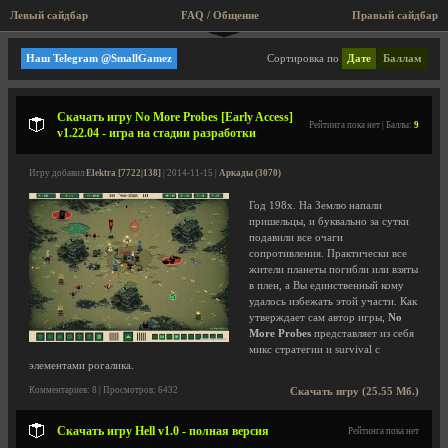
Левый сайдбар
FAQ / Общение
Правый сайдбар
Стратегии
Наш Telegram @SmallGamez
Сортировка по
Дате
Баллам
Скачать игру No More Probes [Early Access]
Рейтинга пока нет | Баллы:
9
v1.22.04 - игра на стадии разработки
Игру добавил
Elektra [7722|138]
| 2014-11-15 |
Аркады (3070)
Год 198х. На Землю напали
пришельцы, и буквально за сутки
подавили все очаги
сопротивления. Практически все
жители планеты погибли или взяты
в плен, а Вы единственный кому
удалось избежать этой участи. Как
утверждает сам автор игры,
No
More Probes
представляет из себя
микс стратегии и survival с
элементами рогалика.
Комментариев: 8 | Просмотров: 6432
Скачать игру (25.55 Мб.)
Скачать игру Hell v1.0 - полная версия
Рейтинга пока нет