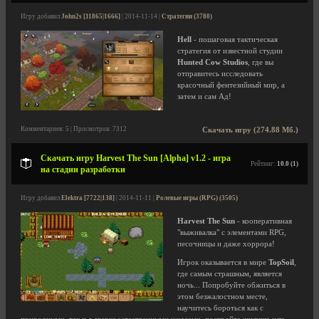
Игру добавил
John2s [11865|1666]
| 2014-11-14 |
Стратегии (3780)
Hell
- пошаговая тактическая
стратегия от известной студии
Hunted Cow Studios
, где вы
отправитесь исследовать
красочный фентезийный мир, а
затем и сам Ад!
Комментариев: 5 | Просмотров: 7312
Скачать игру (274.88 Мб.)
Скачать игру Harvest The Sun [Alpha] v1.2 - игра
Рейтинг:
10.0 (1)
на стадии разработки
Игру добавил
Elektra [7722|138]
| 2014-11-11 |
Ролевые игры (RPG) (3505)
Harvest The Sun
- кооперативная
"выживалка" с элементами RPG,
песочницы и даже хоррора!
Игрок оказывается в мире
TopSoil
,
где самым страшным, является
ночь... Попробуйте обжиться в
этом безжалостном месте,
научитесь бороться как с