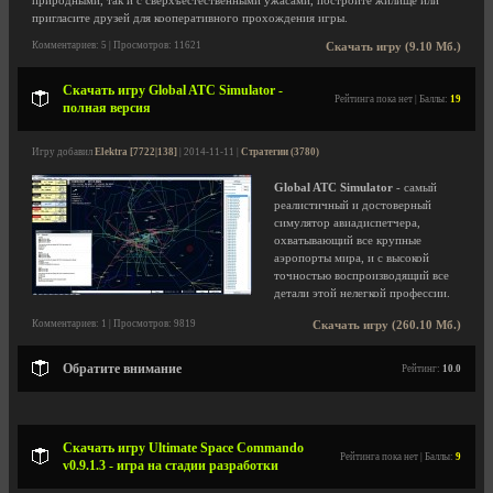
природными, так и с сверхъестественными ужасами, постройте жилище или
пригласите друзей для кооперативного прохождения игры.
Комментариев: 5 | Просмотров: 11621
Скачать игру (9.10 Мб.)
Скачать игру Global ATC Simulator -
Рейтинга пока нет | Баллы:
19
полная версия
Игру добавил
Elektra [7722|138]
| 2014-11-11 |
Стратегии (3780)
Global ATC Simulator
- самый
реалистичный и достоверный
симулятор авиадиспетчера,
охватывающий все крупные
аэропорты мира, и с высокой
точностью воспроизводящий все
детали этой нелегкой профессии.
Комментариев: 1 | Просмотров: 9819
Скачать игру (260.10 Мб.)
Обратите внимание
Рейтинг:
10.0
Скачать игру Ultimate Space Commando
Рейтинга пока нет | Баллы:
9
v0.9.1.3 - игра на стадии разработки