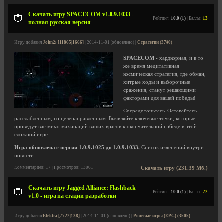
Скачать игру SPACECOM v1.0.9.1033 -
Рейтинг:
10.0 (1)
| Баллы:
13
полная русская версия
Игру добавил
John2s [11865|1666]
| 2014-11-01 (обновлено) |
Стратегии (3780)
SPACECOM
- хардкорная, и в то
же время медитативная
космическая стратегия, где обман,
хитрые ходы и выборочные
сражения, станут решающими
факторами для вашей победы!
Сосредоточьтесь. Оставайтесь
расслабленным, но целенаправленным. Выявляйте ключевые точки, которые
проведут вас мимо махинаций ваших врагов к окончательной победе в этой
сложной игре.
Игра обновлена с версии 1.0.9.1025 до 1.0.9.1033.
Список изменений внутри
новости.
Комментариев: 17 | Просмотров: 13061
Скачать игру (231.39 Мб.)
Скачать игру Jagged Alliance: Flashback
Рейтинг:
10.0 (1)
| Баллы:
72
v1.0 - игра на стадии разработки
Игру добавил
Elektra [7722|138]
| 2014-11-01 (обновлено) |
Ролевые игры (RPG) (3505)