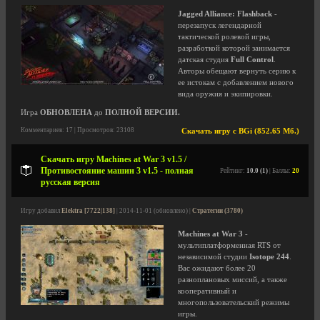
Jagged Alliance: Flashback
-
перезапуск легендарной
тактической ролевой игры,
разработкой которой занимается
датская студия
Full Control
.
Авторы обещают вернуть серию к
ее истокам с добавлением нового
вида оружия и экипировки.
Игра
ОБНОВЛЕНА
до
ПОЛНОЙ ВЕРСИИ.
Комментариев: 17 | Просмотров: 23108
Скачать игру с BGi (852.65 Мб.)
Скачать игру Machines at War 3 v1.5 /
Противостояние машин 3 v1.5 - полная
Рейтинг:
10.0 (1)
| Баллы:
20
русская версия
Игру добавил
Elektra [7722|138]
| 2014-11-01 (обновлено) |
Стратегии (3780)
Machines at War 3
-
мультиплатформенная RTS от
независимой студии
Isotope 244
.
Вас ожидают более 20
разноплановых миссий, а также
кооперативный и
многопользовательский режимы
игры.