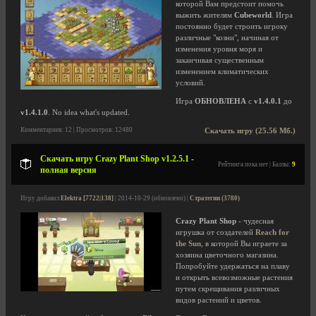
которой Вам предстоит помочь
выжить жителям
Cubeworld
. Игра
постоянно будет строить игроку
различные "козни", начиная от
изменения уровня моря и
заканчивая существенным
изменением климатических
условий.
Игра
ОБНОВЛЕНА
с
v1.4.0.1
до
v1.4.1.0
. No idea what's updated.
Комментариев: 12 | Просмотров: 12480
Скачать игру (25.56 Мб.)
Скачать игру Crazy Plant Shop v1.2.5.1 -
Рейтинга пока нет | Баллы:
9
полная версия
Игру добавил
Elektra [7722|138]
| 2014-10-29 (обновлено) |
Стратегии (3780)
Crazy Plant Shop
- чудесная
игрушка от создателей
Reach for
the Sun
, в которой Вы играете за
хозяина цветочного магазина.
Попробуйте удержаться на плаву
и открыть всевозможные растения
путем скрещивания различных
видов растений и цветов.