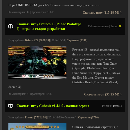
Игра
ОБНОВЛЕНА
до
v1.5
. Список изменений внутри новости.
Комментариев: 17 | Просмотров: 19605
Скачать игру (115.28 Мб.)
Скачать игру Protocol E [Public Prototype
Рейтинга пока нет | Баллы:
20
4] - игра на стадии разработки
Игру добавил
Defuser222 [3626|10]
| 2014-10-30 |
Стратегии (3780)
Protocol E
- разрабатываемая real
time стратегия в стиле киберпанка.
Над графикой игры работают
такие художники как: Tim Grant
(Dystopia, Blade Symphony) и
Dane Armour (Happy Feet 2, Maya
the Bee Movie). Сюжет пишет
Christian Read (The Secret World,
Sacred 3).
Комментариев: 2 | Просмотров: 8286
Скачать игру (35.95 Мб.)
Скачать игру Cubesis v1.4.1.0 - полная версия
Рейтинг:
10.0 (1)
Игру добавил
Elektra [7722|138]
| 2014-10-29 (обновлено) |
Стратегии (3780)
Cubesis
- пошаговая стратегия, в