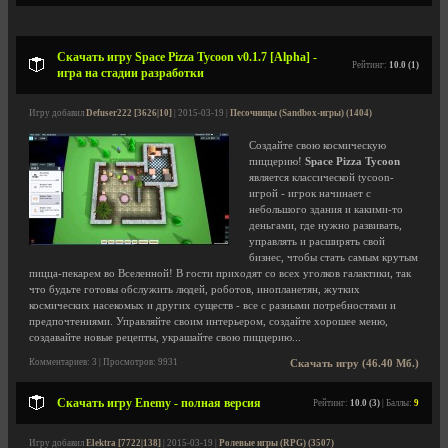
Скачать игру Space Pizza Tycoon v0.1.7 [Alpha] -
Рейтинг:
10.0 (1)
игра на стадии разработки
Игру добавил
Defuser222 [3626|10]
| 2015-03-19 |
Песочницы (Sandbox-игры) (1404)
Создайте свою космическую
пиццерию!
Space Pizza Tycoon
является классической tycoon-
игрой - игрок начинает с
небольшого здания и какими-то
деньгами, где нужно развивать,
управлять и расширять свой
бизнес, чтобы стать самым крутым
пицца-пекарем во Вселенной! В гости приходят со всех уголков галактики, так
что будьте готовы обслужить людей, роботов, инопланетян, жутких
космических насекомых и других существ - все с разными потребностями и
предпочтениями. Управляйте своим интерьером, создайте хорошее меню,
создавайте новые рецепты, украшайте свою пиццерию...
Комментариев: 3 | Просмотров: 9931
Скачать игру (46.40 Мб.)
Скачать игру Enemy - полная версия
Рейтинг:
10.0 (3)
| Баллы:
9
Игру добавил
Elektra [7722|138]
| 2015-03-19 |
Ролевые игры (RPG) (3507)