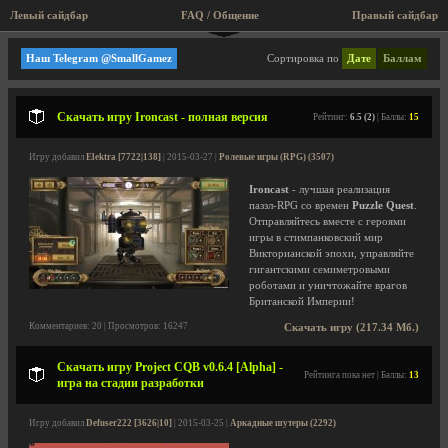
Левый сайдбар
FAQ / Общение
Правый сайдбар
Стратегии
Наш Telegram @SmallGamez
Сортировка по
Дате
Баллам
Скачать игру Ironcast - полная версия
Рейтинг:
6.5 (2)
| Баллы:
15
Игру добавил
Elektra [7722|138]
| 2015-03-27 |
Ролевые игры (RPG) (3507)
Ironcast
- лучшая реализация
паззл-RPG со времен
Puzzle Quest
.
Отправляйтесь вместе с героями
игры в стимпанковский мир
Викторианской эпохи, управляйте
гигантскими семиметровыми
роботами и уничтожайте врагов
Британской Империи!
Комментариев: 20 | Просмотров: 16247
Скачать игру (217.34 Мб.)
Скачать игру Project CQB v0.6.4 [Alpha] -
Рейтинга пока нет | Баллы:
13
игра на стадии разработки
Игру добавил
Defuser222 [3626|10]
| 2015-03-25 |
Аркадные шутеры (2292)