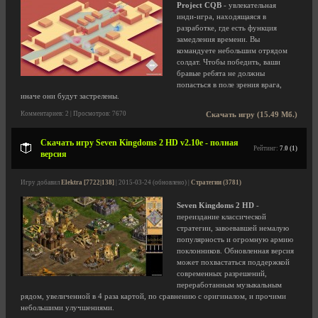
Project CQB
- увлекательная
инди-игра, находящаяся в
разработке, где есть функция
замедления времени. Вы
командуете небольшим отрядом
солдат. Чтобы победить, ваши
бравые ребята не должны
попасться в поле зрения врага,
иначе они будут застрелены.
Комментариев: 2 | Просмотров: 7670
Скачать игру (15.49 Мб.)
Скачать игру Seven Kingdoms 2 HD v2.10e - полная
Рейтинг:
7.0 (1)
версия
Игру добавил
Elektra [7722|138]
| 2015-03-24 (обновлено) |
Стратегии (3781)
Seven Kingdoms 2 HD
-
переиздание классической
стратегии, завоевавшей немалую
популярность и огромную армию
поклонников. Обновленная версия
может похвастаться поддержкой
современных разрешений,
переработанным музыкальным
рядом, увеличенной в 4 раза картой, по сравнению с оригиналом, и прочими
небольшими улучшениями.