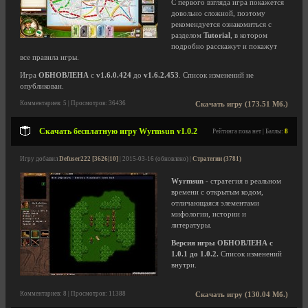
С первого взгляда игра покажется
довольно сложной, поэтому
рекомендуется ознакомиться с
разделом
Tutorial
, в котором
подробно расскажут и покажут
все правила игры.
Игра
ОБНОВЛЕНА
с
v1.6.0.424
до
v1.6.2.453
. Список изменений не
опубликован.
Комментариев: 5 | Просмотров: 36436
Скачать игру (173.51 Мб.)
Скачать бесплатную игру Wyrmsun v1.0.2
Рейтинга пока нет | Баллы:
8
Игру добавил
Defuser222 [3626|10]
| 2015-03-16 (обновлено) |
Стратегии (3781)
Wyrmsun
- стратегия в реальном
времени с открытым кодом,
отличающаяся элементами
мифологии, истории и
литературы.
Версия игры ОБНОВЛЕНА с
1.0.1 до 1.0.2.
Список изменений
внутри.
Комментариев: 8 | Просмотров: 11388
Скачать игру (130.04 Мб.)