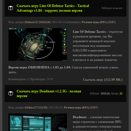
Скачать игру Line Of Defense Tactics - Tactical
Рейтинга пока нет
Advantage v1.04 - торрент, полная версия
Игру добавил
Defuser222 [3626|10]
| 2015-03-14 (обновлено) |
Ролевые игры (RPG) (3507)
Line Of Defense Tactics
- стратегия
в реальном времени, где Вы
управляете командой морских
пехотинцев под названием
GALCOM и выполняете
высококвалифицированные миссии
в космосе и на разных планетах.
Версия игры ОБНОВЛЕНА с 1.03 до 1.04.
Список изменений можно узнать
здесь
.
Комментариев: 5 | Просмотров: 13731
Скачать игру (152.99 Мб.)
Скачать игру Deadnaut v1.2.3G - полная
Рейтинг:
10.0 (2)
| Баллы:
22
версия
Игру добавил
Elektra [7722|138]
| 2015-03-13 |
Ролевые игры (RPG) (3507)
Deadnaut
– сложная тактическая
инди-стратегия с элементами RPG
и динамическими генерируемыми