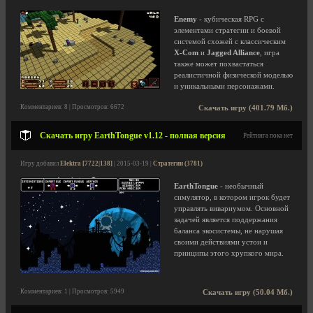
Enemy
- кубическая RPG с
элементами стратегии и боевой
системой схожей с классическим
X-Com
и
Jagged Alliance
, игра
также может похвастаться
реалистичной физической моделью
и уникальными персонажами.
Комментариев: 8 | Просмотров: 6672
Скачать игру (401.79 Мб.)
Скачать игру EarthTongue v1.12 - полная версия
Рейтинга пока нет
Игру добавил
Elektra [7722|138]
| 2015-03-19 |
Стратегии (3781)
EarthTongue
- необычный
симулятор, в котором игрок будет
управлять вивариумом. Основной
задачей является поддержания
баланса экосистемы, не нарушая
своими действиями устои и
принципы этого хрупкого мира.
Комментариев: 1 | Просмотров: 5949
Скачать игру (50.04 Мб.)