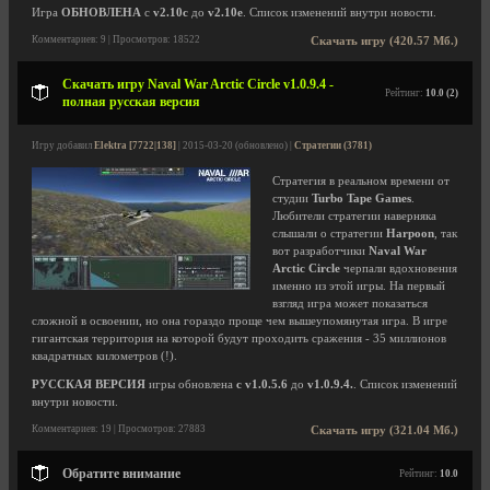
Игра
ОБНОВЛЕНА
с
v2.10c
до
v2.10e
. Список изменений внутри новости.
Комментариев: 9 | Просмотров: 18522
Скачать игру (420.57 Мб.)
Скачать игру Naval War Arctic Circle v1.0.9.4 -
Рейтинг:
10.0 (2)
полная русская версия
Игру добавил
Elektra [7722|138]
| 2015-03-20 (обновлено) |
Стратегии (3781)
Стратегия в реальном времени от
студии
Turbo Tape Games
.
Любители стратегии наверняка
слышали о стратегии
Harpoon
, так
вот разработчики
Naval War
Arctic Circle
черпали вдохновения
именно из этой игры. На первый
взгляд игра может показаться
сложной в освоении, но она гораздо проще чем вышеупомянутая игра. В игре
гигантская территория на которой будут проходить сражения - 35 миллионов
квадратных километров (!).
РУССКАЯ ВЕРСИЯ
игры обновлена
с v1.0.5.6
до
v1.0.9.4.
. Список изменений
внутри новости.
Комментариев: 19 | Просмотров: 27883
Скачать игру (321.04 Мб.)
Обратите внимание
Рейтинг:
10.0