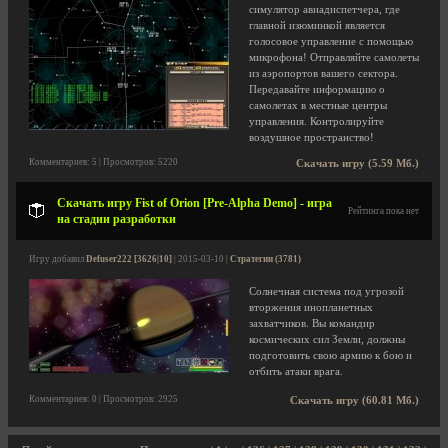
симулятор авиадиспетчера, где
главной изюминкой является
голосовое управление с помощью
микрофона! Отправляйте самолеты
из аэропортов вашего сектора.
Передавайте информацию о
самолетах в местные центры
управления. Контролируйте
воздушное пространство!
Комментариев: 5 | Просмотров: 5220
Скачать игру (5.59 Мб.)
Скачать игру Fist of Orion [Pre-Alpha Demo] - игра
Рейтинга пока нет
на стадии разработки
Игру добавил
Defuser222 [3626|10]
| 2015-03-10 |
Стратегии (3781)
Солнечная система под угрозой
вторжения инопланетных
захватчиков. Вы командир
космических сил Земли, должны
подготовить свою армию к бою и
отбить атаки врага.
Комментариев: 0 | Просмотров: 2925
Скачать игру (60.81 Мб.)