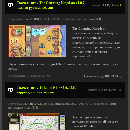
Скачать игру The Counting Kingdom v1.0.7 -
Рейтинг:
10.0 (1)
| Баллы:
8
полная русская версия
Игру добавил
John2s [11865|1666]
| 2015-03-19 (обновлено) |
Стратегии (3781)
The Counting Kingdom
-
красочная игра в жанре "защита
башен" с элементами
математической головоломки, где
вам предстоит прогнать монстров
со своих земель и спасти
королевство!
Игра обновлена с версии 1.0 до 1.0.7.
Список изменений можно посмотреть
здесь
.
Комментариев: 6 | Просмотров: 4094
Скачать игру (88.69 Мб.)
Скачать игру Ticket to Ride v1.6.2.453 -
Рейтинга пока нет | Баллы:
101
торрент, полная версия
Игру добавил
Elektra [7722|138]
, ред.
John2s [11865|1666]
| 2015-03-16 (обновлено) |
Спорт,
настольные, карты (988)
Компьютерная адаптация
популярной настольной игры от
Days of Wonder
.