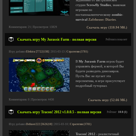
заданиями от австралийской
студии
Screwfly Studios
, знакомая
игрокам по
постапокалиптическому
zombie-
survival
Zafehouse: Diaries
.
Комментариев: 21 | Просмотров: 13829
Скачать игру (110.94 Мб.)
Скачать игру My Jurassic Farm - полная версия
Рейтинга пока нет
Игру добавил
Elektra [7722|138]
| 2015-03-13 |
Стратегии (3781)
В
My Jurassic Farm
игрок будет
управлять фермой, в которой Вы
будете разводить динозавров.
Пусть Вас не пугает эта
перспектива, в игре присутствует
подробный туториал.
Комментариев: 0 | Просмотров: 4430
Скачать игру (52.66 Мб.)
Скачать игру Tracon! 2012 v1.0.0.5 - полная версия
Рейтинг:
10.0 (1)
Игру добавил
Defuser222 [3626|10]
| 2015-03-10 |
Стратегии (3781)
Tracon! 2012
- реалистичный