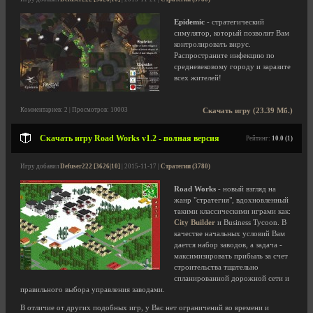
Epidemic
- стратегический
симулятор, который позволит Вам
контролировать вирус.
Распространите инфекцию по
средневековому городу и заразите
всех жителей!
Комментариев: 2 | Просмотров: 10003
Скачать игру (23.39 Мб.)
Скачать игру Road Works v1.2 - полная версия
Рейтинг:
10.0 (1)
Игру добавил
Defuser222 [3626|10]
| 2015-11-17 |
Стратегии (3780)
Road Works
- новый взгляд на
жанр "стратегия", вдохновленный
такими классическими играми как:
City Builder
и Business Tycoon. В
качестве начальных условий Вам
дается набор заводов, а задача -
максимизировать прибыль за счет
строительства тщательно
спланированной дорожной сети и
правильного выбора управления заводами.
В отличие от других подобных игр, у Вас нет ограничений во времени и