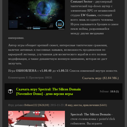
Centauri Sector
- двухмерный
тактический top-down шутер с
элементами RPG от независимой
студии
LW Games
, состоящей
всего лишь из одного человека.
Игрок оказывается брошен в самое
пекло войны, разразившейся
между двумя звездными
империями.
Автор игры обещает крепкий сюжет, интересные тактические сражения,
наличие активных и пассивных навыков, возможность продвижения по
карьерной лестнице, улучшения для космического корабля и его полная
модификация, а также динамичную военную кампанию, которая не даст
заскучать.
Игра
ОБНОВЛЕНА
с
v1.00.40
до
v1.00.51
Список изменений внутри новости.
Комментариев: 8 | Просмотров: 18656
Скачать игру (82.84 Мб.)
Скачать игру Spectral: The Silicon Domain
Рейтинг:
10.0 (1)
[November Demo] - демо версия игры
Игру добавил
Defuser222 [3626|10]
| 2015-11-23 |
Я ищу, квесты, приключения (6441)
Spectral: The Silicon Domain
-
стелс-головоломка с point'n'click
геймплеем. Вы играете