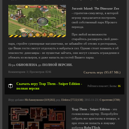
Jurassic Island: The Dinosaur Zoo
- стратегия-симулятор, в которой
игроку предлагается построить
свой собственный парк Юрского
периода.
При любой возможности
старайтесь расширить свой дино-
парк, стройте сувенирные магазинчики, не забывайте об отелях и ресторанах,
где Ваши гости смогут отдохнуть и набраться сил. Однако стоит помнить и об
опасности: динозавры - не пушистые зайчата, они могут сломать ограждения и
убежать из вольеров, и даже напасть на гостей Вашего парка.
Игра
ОБНОВЛЕНА
до
ПОЛНОЙ ВЕРСИИ.
Комментариев: 3 | Просмотров: 8246
Скачать игру (95.07 Мб.)
Скачать игру Trap Them - Sniper Edition -
Рейтинга пока нет | Баллы:
16
полная версия
Игру добавил
MrAnonymouse [119|282]
, ред.
Elektra [7722|138]
| 2015-11-23 |
Стратегии (3780)
Trap Them - Sniper Edition
- это
головоломка-шутер. Попробуйте
собрать все кристаллы в пещере, и
при этом не попасть в ловушку
роботов
RoboTTech
.