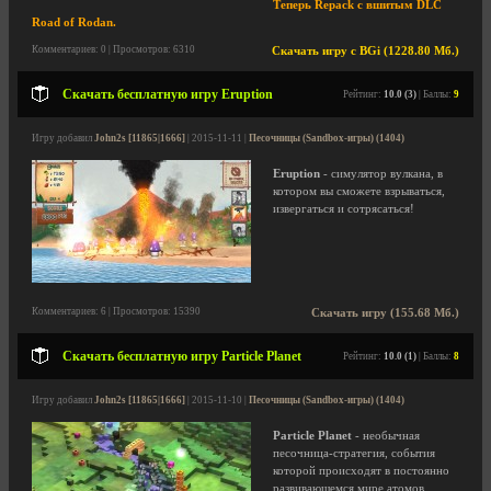
Теперь Repack с вшитым DLC
Road of Rodan.
Комментариев: 0 | Просмотров: 6310
Скачать игру с BGi (1228.80 Мб.)
Скачать бесплатную игру Eruption
Рейтинг:
10.0 (3)
| Баллы:
9
Игру добавил
John2s [11865|1666]
| 2015-11-11 |
Песочницы (Sandbox-игры) (1404)
Eruption
- симулятор вулкана, в
котором вы сможете взрываться,
извергаться и сотрясаться!
Комментариев: 6 | Просмотров: 15390
Скачать игру (155.68 Мб.)
Скачать бесплатную игру Particle Planet
Рейтинг:
10.0 (1)
| Баллы:
8
Игру добавил
John2s [11865|1666]
| 2015-11-10 |
Песочницы (Sandbox-игры) (1404)
Particle Planet
- необычная
песочница-стратегия, события
которой происходят в постоянно
развивающемся мире атомов,