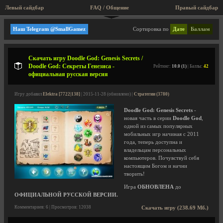
Левый сайдбар
FAQ / Общение
Пра
Стратегии
Наш Telegram @SmallGamez
Сортировка по
Дате
Баллам
Скачать игру Doodle God: Genesis Secrets /
Doodle God: Секреты Генезиса -
Рейтинг:
10.0 (1)
| Баллы:
42
официальная русская версия
Игру добавил
Elektra [7722|138]
| 2015-11-28 (обновлено) |
Стратегии (3780)
Doodle God: Genesis Secrets
-
новая часть в серии
Doodle God
,
одной из самых популярных
мобильных игр начиная с 2011
года, теперь доступна и
владельцам персональных
компьютеров. Почувствуй себя
настоящим Богом и начни
творить!
Игра
ОБНОВЛЕНА
до
ОФИЦИАЛЬНОЙ РУССКОЙ ВЕРСИИ.
Комментариев: 6 | Просмотров: 12038
Скачать игру (238.69 Мб.)