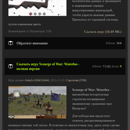
похитителем данных и проникаете
в защищенные сервера
коррупционных корпораций,
чтобы украсть важные данные.
Прячьтесь от охранной системы
путем изменения цвета.
Комментариев: 0 | Просмотров: 2195
Скачать игру (56.69 Мб.)
Обратите внимание
Рейтинг:
10.0
Скачать игру Scourge of War: Waterloo -
Рейтинг:
7.5 (2)
| Баллы:
9
полная версия
Игру добавил
John2s [11865|1666]
| 2015-11-23 |
Стратегии (3780)
Scourge of War: Waterloo
-
масштабная историческая
стратегия посвященная
знаменитому сражению при
Ватерлоо!
Для победы вам предстоит
освоить дисциплинированную
военную тактику той эпохи. В отличии от аналогичных игр, здесь упор сделан
на историческую достоверность, реальных исторических личностей, оружие и