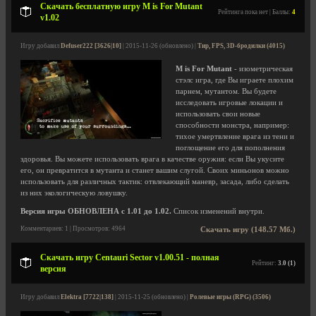
Скачать бесплатную игру M is For Mutant
Рейтинга пока нет | Баллы:
4
v1.02
Игру добавил
Defuser222 [3626|10]
| 2015-11-26 (обновлено) |
Тир, FPS, 3D-бродилки (4015)
M is For Mutant
- изометрическая
стэлс игра, где Вы играете плохим
парнем, мутантом. Вы будете
исследовать игровые локации и
использовать свои новые
способности монстра, например:
тихое умертвление врага из тени и
поглощение его для пополнения
здоровья. Вы можете использовать врага в качестве оружия: если Вы укусите
его, он превратится в мутанта и станет вашим слугой. Своих миньонов можно
использовать для различных тактик: отвлекающий маневр, засада, либо сделать
из них экологическую ловушку.
Версия игры ОБНОВЛЕНА с 1.01 до 1.02.
Список изменений внутри.
Комментариев: 1 | Просмотров: 4964
Скачать игру (148.57 Мб.)
Скачать игру Centauri Sector v1.00.51 - полная
Рейтинг:
3.0 (1)
версия
Игру добавил
Elektra [7722|138]
| 2015-11-25 (обновлено) |
Ролевые игры (RPG) (3506)