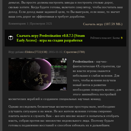
деньгах. Вы просто должны настроить заводы и построить столько дорог,
сколько хотите. Когда будете готовы, включите симулятор, чтобы посчитать ваш
доход. Если доход выше заданной цели, то Вы выиграли, если ниже, то значит
ваша сеть дорог не эффективная и требует доработки.
Комментариев: 1 | Просмотров: 3125
Скачать игру (107.59 Мб.)
Скачать игру Predestination v0.8.7.5 [Steam
Рейтинга пока нет | Баллы:
9
Early Access] - игра на стадии разработки
Игру добавил
Elektra [7722|138]
| 2015-11-15 |
Стратегии (3780)
Predestination
- научно-
фантастическая 4X-стратегия, где
во власти игрока окажется
небольшая и слабая колония. Для
того, чтобы колония получила
новый виток в развитии
необходимо покорить космос, для
этого занимайтесь постройкой
космических кораблей и созданием специальных научных команд.
Однако исследовать бесконечные космические просторы мало, необходимо
улучшить ситуацию и на земле. Не все жители колонии готовы смиренно
платить налоги и служить Вам – кое-кто вполне может и попытаться отобрать
власть, собрав против вас множество недовольного люда. Поэтому будьте
готовы к подавлению восстаний и способом избежать их в дальнейшем.