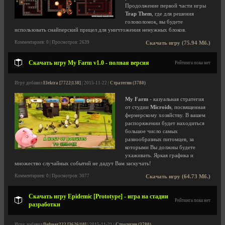
Продолжение первой части игры
Trap Them
, где для решения
головоломок, вы будете
использовать снайперский прицел для уничтожения ненужных блоков.
Комментариев: 0 | Просмотров: 2639
Скачать игру (75.94 Мб.)
Скачать игру My Farm v1.0 - полная версия
Рейтинга пока нет
Игру добавил
Elektra [7722|138]
| 2015-11-22 |
Стратегии (3780)
My Farm
- казуальная стратегия
от студии
Microids
, посвященная
фермерскому хозяйству. В вашем
распоряжении будет находиться
большое число самых
разнообразных питомцев, за
которыми Вы должны будете
ухаживать. Яркая графика и
множество случайных событий не дадут Вам заскучать!
Комментариев: 0 | Просмотров: 3077
Скачать игру (64.73 Мб.)
Скачать игру Epidemic [Prototype] - игра на стадии
Рейтинга пока нет
разработки
Игру добавил
Defuser222 [3626|10]
| 2015-11-21 |
Стратегии (3780)