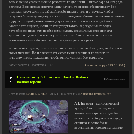
Всю колонию условно можно разделить на две части – жилые города и города-
ресурсы. Если первые платят в казну налоги, то вторые обеспечивают Вас
нужными ресурсами. Не забывайте заботиться о тех, и о других, чтобы
получать больше дивидендов с этого. Новые дома, больницы, магазины, школы
и других общеобразовательные учреждения – стройте их все для блага
налогоплательщиков, и они не станут бунтовать. В ресурсных городах
потребности иные: там необходимы склады, специальные строения для
хранения продуктов, шахты и разная техника. Тот же уголь и полезные
ископаемые сами себя не откопают – нужны рабочие руки.
Специальная охрана, полиция и военные части тоже необходимы, особенно во
время мятежей. Но и для этих структур нужны здания и провизия: не
игнорируйте их пожелания, чтобы они сохранили Вам верность.
Комментариев: 9 | Просмотров: 7058
Скачать игру (419.15 Мб.)
Скачать игру A.I. Invasion. Road of Rodan -
Рейтинга пока нет
полная версия
Игру добавил
Elektra [7722|138]
| 2015-11-15 (обновлено) |
Аркадные шутеры (2292)
A.I. Invasion
- фантастический
аркадный top-down шутер c
элементами стратегии, где Вы
возьмете на себя роль командира
спецназа и попробуете
восстановить порядок на планете.