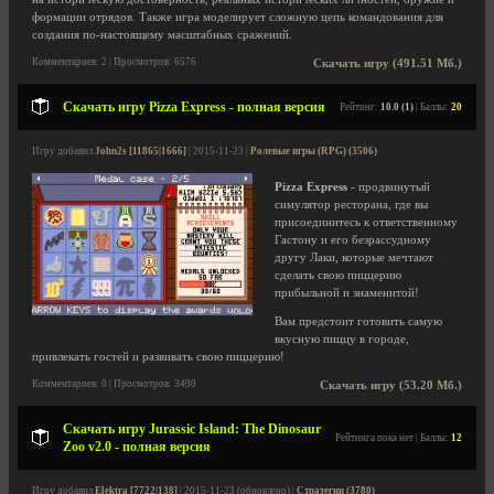
формации отрядов. Также игра моделирует сложную цепь командования для
создания по-настоящему масштабных сражений.
Комментариев: 2 | Просмотров: 6576
Скачать игру (491.51 Мб.)
Скачать игру Pizza Express - полная версия
Рейтинг:
10.0 (1)
| Баллы:
20
Игру добавил
John2s [11865|1666]
| 2015-11-23 |
Ролевые игры (RPG) (3506)
Pizza Express
- продвинутый
симулятор ресторана, где вы
присоединитесь к ответственному
Гастону и его безрассудному
другу Лаки, которые мечтают
сделать свою пиццерию
прибыльной и знаменитой!
Вам предстоит готовить самую
вкусную пиццу в городе,
привлекать гостей и развивать свою пиццерию!
Комментариев: 0 | Просмотров: 3490
Скачать игру (53.20 Мб.)
Скачать игру Jurassic Island: The Dinosaur
Рейтинга пока нет | Баллы:
12
Zoo v2.0 - полная версия
Игру добавил
Elektra [7722|138]
| 2015-11-23 (обновлено) |
Стратегии (3780)