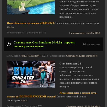
крупных представителей местного
водоема. Следует отметить, что
каждый из представленных видов
рыб имеют уникальную модель
поведения.
Игра обновлена до версии v30.05.2024.
Список изменений можно посмотреть
здесь
.
Комментариев: 43 | Просмотров: 144212
Скачать игру (59.15 Мб.)
Скачать игру Gym Simulator 24 v1.0a - торрент,
Рейтинга пока нет
полная русская версия
Игру добавил
John2s [11865|1666]
| 2024-07-20 (обновлено) |
Спорт, настольные, карты (988)
Gym Simulator 24
-
захватывающий спортивный
симулятор, где начав с
небольшого фитнес-зала, вам
предстоит пройти сложный путь к
созданию процветающей фитнес-
империи!
Игра обновлена с версии Бета-
версии до ПОЛНОЙ РУССКОЙ версии!
Список изменений можно
посмотреть
здесь
.
Комментариев: 8 | Просмотров: 7959
Скачать игру (3358.00 Мб.)