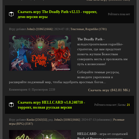
Скачать игру The Deadly Path v12.13 - торрент,
Рейтинга пока нет
демо версия игры
Игру добавил
John2s [11865|1666]
| 2024-07-18 |
Текстовые, Roguelike (1701)
The Deadly Path
-
колодостроительная roguelike-
стратегия, где вам предстоит
помочь жутким Божествам
совершить месть и проложить им
путь к вознесению!
Собирайте темные ресурсы,
возводите укрепления и
расширяйте подземный мир, чтобы задобрить яростных богов...
Комментариев: 0 | Просмотров: 2239
Скачать игру (842.81 Мб.)
Скачать игру HELLCARD v1.0.240710 -
Рейтинга пока нет | Баллы:
21
торрент, полная русская версия
Игру добавил
Kusko [2563|32]
, ред.
John2s [11865|1666]
| 2024-07-13 (обновлено) |
Ролевые
игры (RPG) (3507)
HELLCARD
- игра от создаталей
Book of Demons
с элементами