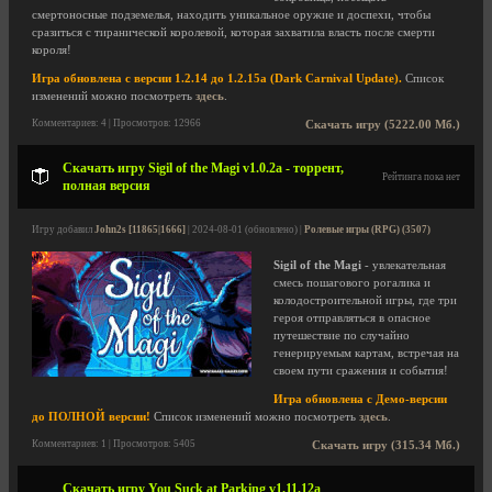
смертоносные подземелья, находить уникальное оружие и доспехи, чтобы
сразиться с тиранической королевой, которая захватила власть после смерти
короля!
Игра обновлена с версии 1.2.14 до 1.2.15a (Dark Carnival Update).
Список
изменений можно посмотреть
здесь
.
Комментариев: 4 | Просмотров: 12966
Скачать игру (5222.00 Мб.)
Скачать игру Sigil of the Magi v1.0.2a - торрент,
Рейтинга пока нет
полная версия
Игру добавил
John2s [11865|1666]
| 2024-08-01 (обновлено) |
Ролевые игры (RPG) (3507)
Sigil of the Magi
- увлекательная
смесь пошагового рогалика и
колодостроительной игры, где три
героя отправляться в опасное
путешествие по случайно
генерируемым картам, встречая на
своем пути сражения и события!
Игра обновлена с Демо-версии
до ПОЛНОЙ версии!
Список изменений можно посмотреть
здесь
.
Комментариев: 1 | Просмотров: 5405
Скачать игру (315.34 Мб.)
Скачать игру You Suck at Parking v1.11.12a