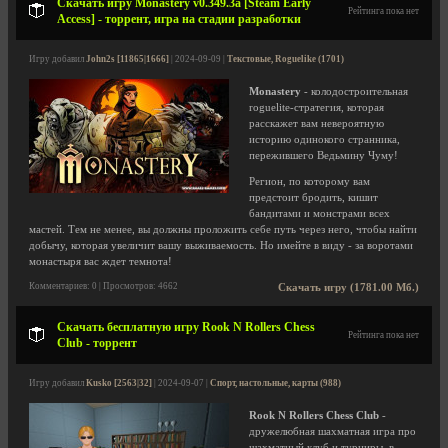
Скачать игру Monastery v0.349.3a [Steam Early
Рейтинга пока нет
Access] - торрент, игра на стадии разработки
Игру добавил
John2s [11865|1666]
| 2024-09-09 |
Текстовые, Roguelike (1701)
Monastery
- колодостроительная
roguelite-стратегия, которая
расскажет вам невероятную
историю одинокого странника,
пережившего Ведьмину Чуму!
Регион, по которому вам
предстоит бродить, кишит
бандитами и монстрами всех
мастей. Тем не менее, вы должны проложить себе путь через него, чтобы найти
добычу, которая увеличит вашу выживаемость. Но имейте в виду - за воротами
монастыря вас ждет темнота!
Комментариев: 0 | Просмотров: 4662
Скачать игру (1781.00 Мб.)
Скачать бесплатную игру Rook N Rollers Chess
Рейтинга пока нет
Club - торрент
Игру добавил
Kusko [2563|32]
| 2024-09-07 |
Спорт, настольные, карты (988)
Rook N Rollers Chess Club
-
дружелюбная шахматная игра про
шахматный клуб и турниры, в