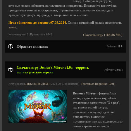
пещер. Собирайте ресурсы,
которые можно обменять на улучшения и предметы. Исследуйте все глубже,
преодолевая темные пространства, ограниченное количество кислорода и
враждебную дикую природу, и завершите свою миссию.
Игра обновлена до версии v07.09.2024.
Список изменений можно посмотреть
здесь
.
Комментариев: 2 | Просмотров: 6642
Скачать игру (188.86 Мб.)
Обратите внимание
Рейтинг:
10.0
Скачать игру Demon's Mirror v1.0a - торрент,
Рейтинг:
3.0 (1)
полная русская версия
Игру добавил
John2s [11865|1666]
| 2024-09-07 (обновлено) |
Текстовые, Roguelike (1701)
Demon's Mirror
- фэнтезийная
колодостроительная roguelike-
стратегия с элементами "3 в ряд",
где в роли одной из трех
попавших в ловушку душ, вы
отправитесь в опасное
путешествие, где вас подстерегают
самые страшные кошмары!