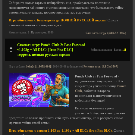
Собирайте новые карты и набирайтесь сил, пробираясь по постоянно
меняющемуся лабиринту с усложняющимися задачами, чтобы разгадать тайну
демонического зеркала, которое заманило вас в ловушку.
Игра обновлена с Бета-версии до ПОЛНОЙ РУССКОЙ версии!
Список
изменений можно посмотреть
здесь
.
Комментариев: 2 | Просмотров: 5080
Скачать игру (584.88 Мб.)
Скачать игру Punch Club 2: Fast Forward
v1.108g + All DLCs [Iron Fist DLC] -
Рейтинга пока нет | Баллы:
111
торрент, полная русская версия
Игру добавил
John2s [11865|1666]
| 2024-09-06 (обновлено) |
Ролевые игры (RPG) (3507)
Punch Club 2: Fast Forward
-
продолжение популярного RPG-
симулятора уличного бойца
Punch
Club
, события которого
происходят в антиутопическом
киберпанк-будущем!
Вы снова окажетесь в роли
уличного бойца, но в этот раз вам
предстоит не только пробивать себе путь к чемпионству, но и раскрыть самые
мрачные тайны своей семьи.
Игра обновлена с версии 1.103 до 1.108g + All DLCs (Iron Fist DLC).
Список