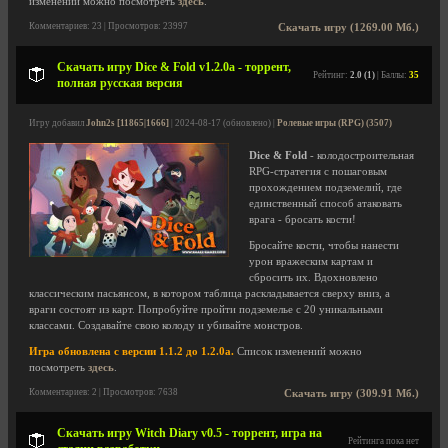
изменений можно посмотреть
здесь
.
Комментариев: 23 | Просмотров: 23997
Скачать игру (1269.00 Мб.)
Скачать игру Dice & Fold v1.2.0a - торрент,
Рейтинг:
2.0 (1)
| Баллы:
35
полная русская версия
Игру добавил
John2s [11865|1666]
| 2024-08-17 (обновлено) |
Ролевые игры (RPG) (3507)
Dice & Fold
- колодостроительная
RPG-стратегия с пошаговым
прохождением подземелий, где
единственный способ атаковать
врага - бросать кости!
Бросайте кости, чтобы нанести
урон вражеским картам и
сбросить их. Вдохновлено
классическим пасьянсом, в котором таблица раскладывается сверху вниз, а
враги состоят из карт. Попробуйте пройти подземелье с 20 уникальными
классами. Создавайте свою колоду и убивайте монстров.
Игра обновлена с версии 1.1.2 до 1.2.0a.
Список изменений можно
посмотреть
здесь
.
Комментариев: 2 | Просмотров: 7638
Скачать игру (309.91 Мб.)
Скачать игру Witch Diary v0.5 - торрент, игра на
Рейтинга пока нет