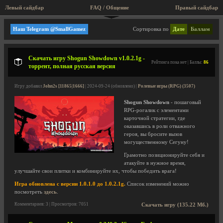
Левый сайдбар
FAQ / Общение
Правый сайдбар
Спорт, настольные, карты
Наш Telegram @SmallGamez
Сортировка по
Дате
Баллам
Скачать игру Shogun Showdown v1.0.2.1g -
Рейтинга пока нет | Баллы:
86
торрент, полная русская версия
Игру добавил
John2s [11865|1666]
| 2024-09-24 (обновлено) |
Ролевые игры (RPG) (3507)
Shogun Showdown
- пошаговый
RPG-рогалик с элементами
карточной стратегии, где
оказавшись в роли отважного
героя, вы бросите вызов
могущественному Сегуну!
Грамотно позиционируйте себя и
атакуйте в нужное время,
улучшайте свои плитки и комбинируйте их, чтобы победить врага!
Игра обновлена с версии 1.0.1.0 до 1.0.2.1g.
Список изменений можно
посмотреть
здесь
.
Комментариев: 3 | Просмотров: 7051
Скачать игру (135.22 Мб.)