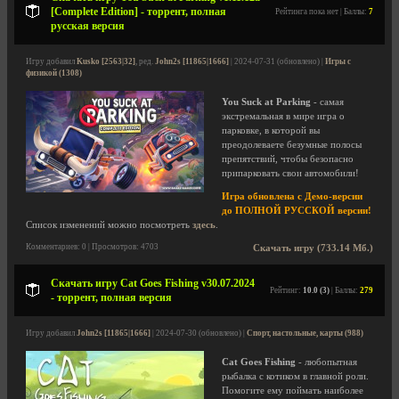
[Complete Edition] - торрент, полная
Рейтинга пока нет | Баллы:
7
русская версия
Игру добавил
Kusko [2563|32]
, ред.
John2s [11865|1666]
| 2024-07-31 (обновлено) |
Игры с
физикой (1308)
You Suck at Parking
- самая
экстремальная в мире игра о
парковке, в которой вы
преодолеваете безумные полосы
препятствий, чтобы безопасно
припарковать свои автомобили!
Игра обновлена с Демо-версии
до ПОЛНОЙ РУССКОЙ версии!
Список изменений можно посмотреть
здесь
.
Комментариев: 0 | Просмотров: 4703
Скачать игру (733.14 Мб.)
Скачать игру Cat Goes Fishing v30.07.2024
Рейтинг:
10.0 (3)
| Баллы:
279
- торрент, полная версия
Игру добавил
John2s [11865|1666]
| 2024-07-30 (обновлено) |
Спорт, настольные, карты (988)
Cat Goes Fishing
- любопытная
рыбалка с котиком в главной роли.
Помогите ему поймать наиболее