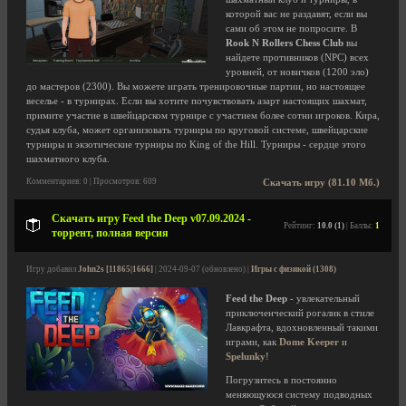
которой вас не раздавят, если вы
сами об этом не попросите. В
Rook N Rollers Chess Club
вы
найдете противников (NPC) всех
уровней, от новичков (1200 эло)
до мастеров (2300). Вы можете играть тренировочные партии, но настоящее
веселье - в турнирах. Если вы хотите почувствовать азарт настоящих шахмат,
примите участие в швейцарском турнире с участием более сотни игроков. Кира,
судья клуба, может организовать турниры по круговой системе, швейцарские
турниры и экзотические турниры по King of the Hill. Турниры - сердце этого
шахматного клуба.
Комментариев: 0 | Просмотров: 609
Скачать игру (81.10 Мб.)
Скачать игру Feed the Deep v07.09.2024 -
Рейтинг:
10.0 (1)
| Баллы:
1
торрент, полная версия
Игру добавил
John2s [11865|1666]
| 2024-09-07 (обновлено) |
Игры с физикой (1308)
Feed the Deep
- увлекательный
приключенческий рогалик в стиле
Лавкрафта, вдохновленный такими
играми, как
Dome Keeper
и
Spelunky
!
Погрузитесь в постоянно
меняющуюся систему подводных