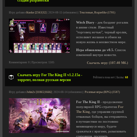
стадии разработки
Игру добавил
Kusko [2563|32]
| 2024-08-15 (обновлено) |
Текстовые, Roguelike (1701)
Witch Diary
- дек билдинг рогалик
в аниме стиле. Известный
"торговец ночью", черный кролик,
исполняет желание в обмен на
новую жизнь в неизвестном мире.
Игра обновлена до v0.5.
Список
изменений внутри новости.
Комментариев: 0 | Просмотров: 1505
Скачать игру (107.40 Мб.)
Скачать игру For The King II v1.2.15a -
Рейтинга пока нет | Баллы:
68
торрент, полная русская версия
Игру добавил
John2s [11865|1666]
| 2024-08-14 (обновлено) |
Ролевые игры (RPG) (3507)
For The King II
- продолжение
популярной RPG-стратегии
For
The King
, где управляя группой
отважных бойцов, вы отправитесь
в путешествие по постоянно
меняющемуся миру, будете
сражаться с врагами, разыскивать
сокровища, посещать