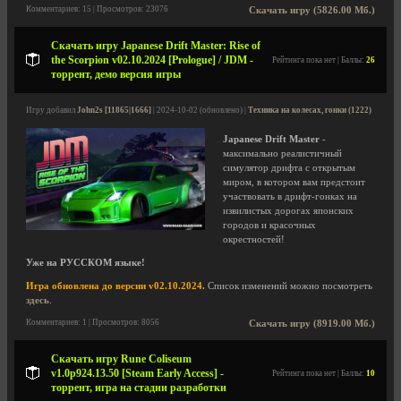
Комментариев: 15 | Просмотров: 23076
Скачать игру (5826.00 Мб.)
Скачать игру Japanese Drift Master: Rise of
the Scorpion v02.10.2024 [Prologue] / JDM -
Рейтинга пока нет | Баллы:
26
торрент, демо версия игры
Игру добавил
John2s [11865|1666]
| 2024-10-02 (обновлено) |
Техника на колесах, гонки (1222)
Japanese Drift Master
-
максимально реалистичный
симулятор дрифта с открытым
миром, в котором вам предстоит
участвовать в дрифт-гонках на
извилистых дорогах японских
городов и красочных
окрестностей!
Уже на РУССКОМ языке!
Игра обновлена до версии v02.10.2024.
Список изменений можно посмотреть
здесь
.
Комментариев: 1 | Просмотров: 8056
Скачать игру (8919.00 Мб.)
Скачать игру Rune Coliseum
v1.0p924.13.50 [Steam Early Access] -
Рейтинга пока нет | Баллы:
10
торрент, игра на стадии разработки