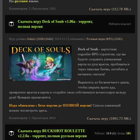
На
русском
языке.
Комментариев: 2 | Просмотров: 2363
Скачать игру (112.70 Мб.)
Скачать игру Deck of Souls v1.06a - торрент,
Рейтинга пока нет
полная версия
Игру добавил
John2s [11865|1666]
| 2024-12-12 (обновлено) |
Ролевые игры (RPG) (3505)
Deck of Souls
- карточная
roguelite-RPG-стратегия, где вы
будете создавать уникальные
карты из душ врагов, пробиваться
через тяжелые битвы, погибать и
начинать сначала!
Вырвитесь из бесконечного цикла,
чтобы закрыть врата ада,
превратите врагов в карты и создайте свою собственную всемогущую колоду
душ! Кувырки прилагаются.
Игра обновлена с Бета-версии до ПОЛНОЙ версии!
Список изменений
можно посмотреть
здесь
.
Комментариев: 5 | Просмотров: 4054
Скачать игру (1001.73 Мб.)
Скачать игру BUCKSHOT ROULETTE
Рейтинг:
10.0 (1)
| Баллы:
505
v2.2.0a - торрент, полная русская версия