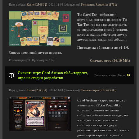
Игру добавил
Kusko [2563|32]
| 2024-11-03 (обновлено) |
Текстовые, Roguelike (1701)
Tic Card Toe
- небольшой
карточный рогалик на основе
Tic
Tac Toe
, где вы открываете карты
со специальными способностями,
которые взаимодействуют друг с
другом различными способами!
Программа обновлена до v1.1.0.
Список изменений внутри новости.
Комментариев: 0 | Просмотров: 1746
Скачать игру (36.10 Мб.)
Скачать игру Card Artisan v0.8 - торрент,
Рейтинга пока нет | Баллы:
10
игра на стадии разработки
Игру добавил
Kusko [2563|32]
| 2024-11-01 (обновлено) |
Ролевые игры (RPG) (3505)
Card Artisan
- карточная игра с
элементами RPG и Roguelike,
которая позволяет не только
собирать собственные колоды, но
и создавать и использовать
собственные карты в двух
различных режимах игры. Станьте
дизайнером карт и создавайте