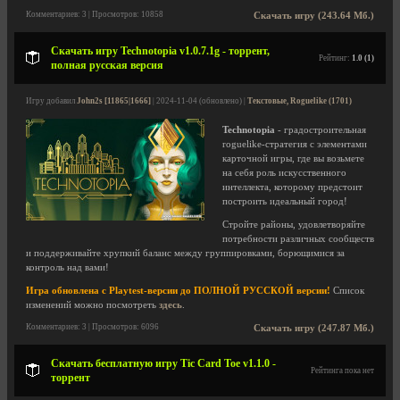
Комментариев: 3 | Просмотров: 10858
Скачать игру (243.64 Мб.)
Скачать игру Technotopia v1.0.7.1g - торрент,
Рейтинг:
1.0 (1)
полная русская версия
Игру добавил
John2s [11865|1666]
| 2024-11-04 (обновлено) |
Текстовые, Roguelike (1701)
Technotopia
- градостроительная
roguelike-стратегия с элементами
карточной игры, где вы возьмете
на себя роль искусственного
интеллекта, которому предстоит
построить идеальный город!
Стройте районы, удовлетворяйте
потребности различных сообществ
и поддерживайте хрупкий баланс между группировками, борющимися за
контроль над вами!
Игра обновлена с Playtest-версии до ПОЛНОЙ РУССКОЙ версии!
Список
изменений можно посмотреть
здесь
.
Комментариев: 3 | Просмотров: 6096
Скачать игру (247.87 Мб.)
Скачать бесплатную игру Tic Card Toe v1.1.0 -
Рейтинга пока нет
торрент