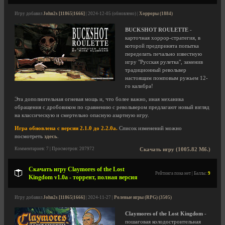
Игру добавил
John2s [11865|1666]
| 2024-12-05 (обновлено) |
Хорроры (1884)
BUCKSHOT ROULETTE
-
карточная хоррор-стратегия, в
которой предпринята попытка
переделать печально известную
игру "Русская рулетка", заменив
традиционный револьвер
настоящим помповым ружьем 12-
го калибра!
Эта дополнительная огневая мощь и, что более важно, иная механика
обращения с дробовиком по сравнению с револьвером предлагают новый взгляд
на классическую и смертельно опасную азартную игру.
Игра обновлена с версии 2.1.0 до 2.2.0a.
Список изменений можно
посмотреть
здесь
.
Комментариев: 7 | Просмотров: 207972
Скачать игру (1005.82 Мб.)
Скачать игру Claymores of the Lost
Рейтинга пока нет | Баллы:
9
Kingdom v1.0a - торрент, полная версия
Игру добавил
John2s [11865|1666]
| 2024-11-27 |
Ролевые игры (RPG) (3505)
Claymores of the Lost Kingdom
-
пошаговая колодостроительная