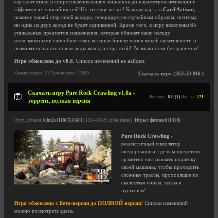
карты от атаки и сопротивления ваших миньонов до параметров активации и
эффектов их способностей! Но это ещё не всё! Каждая карта в
Card Artisan
,
помимо вашей стартовой колоды, генерируется случайным образом, поэтому
ни одна из двух колод не будет одинаковой. Кроме того, в игру включены 65
уникальных предметов снаряжения, которые обновят вашу колоду
всевозможными способностями, которые бросят вызов вашей креативности и
позволят испытать новые виды колод и стратегий! Возможности безграничны!
Игра обновлена до v0.8.
Список изменений не найден.
Комментариев: 2 | Просмотров: 12819
Скачать игру (363.50 Мб.)
Скачать игру Pure Rock Crawling v1.0a -
Рейтинг:
8.0 (1)
| Баллы:
221
торрент, полная версия
Игру добавил
John2s [11865|1666]
| 2024-10-29 (обновлено) |
Игры с физикой (1308)
Pure Rock Crawling
-
реалистичный симулятор
внедорожника, где вам предстоит
грамотно настраивать подвеску
своей машины, чтобы проходить
сложные трассы, проходящие по
скалистым горам, лесам и
пустыням!
Игра обновлена с Бета-версии до ПОЛНОЙ версии!
Список изменений
можно посмотреть
здесь
.