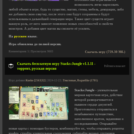
возможность легко нарисовать
любой объект в игре, будь то существо, магию, стены, мебель, декорации, либо
же добавить свою озвучку, после этого они будут сохранены и будут
использованы в дальнейшей генерации мира. Также цвет существ играет
важную роль, от него зависит появление новых способностей и свойств
монстров. А добавив цвет магии вы сможете её усилить.
На
русском
языке.
Игра обновлена до полной версии.
Комментариев: 5 | Просмотров: 9603
Скачать игру (759.30 Мб.)
Скачать бесплатную игру Stacks:Jungle v1.1.11 -
Рейтинга пока нет
торрент, русская версия
Игру добавил
Kusko [2563|32]
| 2024-12-22 |
Текстовые, Roguelike (1701)
Stacks:Jungle
- увлекательная
мирная карточная игра, действие
которой разворачивается в
пышном сердце джунглей.
Приготовьтесь отправиться в
незабываемое путешествие,
наполненное кратом, заданиями и
исследованиями. Открывайте
новые карты с помощью бустеров, комбинируйте их, чтобы открывать рецепты
крафта, стройте удивительные сооружения, собирайте верных спутников,