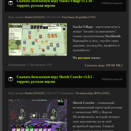
Скачать бесплатную игру Stacks:Village v1.1.10 -
Рейтинга пока нет
торрент, русская версия
Игру добавил
Kusko [2563|32]
| 2025-01-03 |
Текстовые, Roguelike (1701)
Stacks:Village
- карточная игра в
жанре "пасьянс на выживание",
сильно вдохновленная
Stacklands
.
Выживайте в лесу, стройте свою
деревню, исследуйте, крафтите и
сражайтесь!
На
русском
языке.
Комментариев: 2 | Просмотров: 2176
Скачать игру (99.60 Мб.)
Скачать бесплатную игру Sketch Crawler v1.0.1 -
Рейтинга пока нет
торрент, русская версия
Игру добавил
Kusko [2563|32]
| 2024-12-27 (обновлено) |
Ролевые игры (RPG) (3505)
Sketch Crawler
- уникальный
коллекционный карточный рогалик
с элементами RPG о Короле
Мультфильмов, который потерял
свое королевство из-за злой
волшебной картины. Главной
особенностью игры является