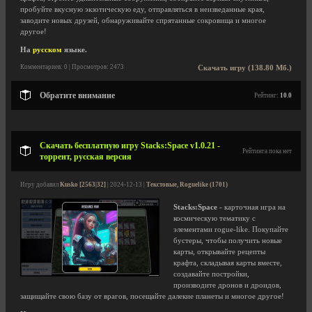
пробуйте вкусную экзотическую еду, отправляться в неизведанные края,
заводите новых друзей, обнаруживайте спрятанные сокровища и многое
другое!
На
русском
языке.
Комментариев: 0 | Просмотров: 2473
Скачать игру (138.80 Мб.)
Обратите внимание
Рейтинг:
10.0
Скачать бесплатную игру Stacks:Space v1.0.21 -
Рейтинга пока нет
торрент, русская версия
Игру добавил
Kusko [2563|32]
| 2024-12-13 |
Текстовые, Roguelike (1701)
Stacks:Space
- карточная игра на
космическую тематику с
элементами rogue-like. Покупайте
бустеры, чтобы получить новые
карты, открывайте рецепты
крафта, складывая карты вместе,
создавайте постройки,
производите дронов и дроидов,
защищайте свою базу от врагов, посещайте далекие планеты и многое другое!