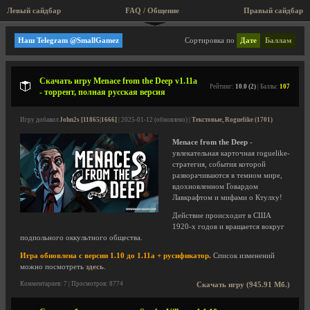
Левый сайдбар
FAQ / Общение
Правый сайдбар
Спорт, настольные, карты
Наш Telegram @SmallGamez
Сортировка по
Дате
Баллам
Скачать игру Menace from the Deep v1.11a
Рейтинг:
10.0 (2)
| Баллы:
107
- торрент, полная русская версия
Игру добавил
John2s [11865|1666]
| 2025-01-12 (обновлено) |
Текстовые, Roguelike (1701)
Menace from the Deep
-
увлекательная карточная roguelike-
стратегия, события которой
разворачиваются в темном мире,
вдохновленном Говардом
Лавкрафтом и мифами о Ктулху!
Действие происходит в США
1920-х годов и вращается вокруг
подпольного оккультного общества.
Игра обновлена с версии 1.10 до 1.11a + русификатор.
Список изменений
можно посмотреть
здесь
.
Комментариев: 7 | Просмотров: 8774
Скачать игру (945.91 Мб.)