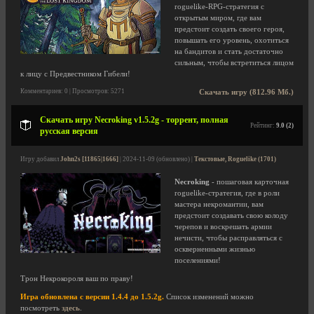
roguelike-RPG-стратегия с
открытым миром, где вам
предстоит создать своего героя,
повышать его уровень, охотиться
на бандитов и стать достаточно
сильным, чтобы встретиться лицом
к лицу с Предвестником Гибели!
Комментариев: 0 | Просмотров: 5271
Скачать игру (812.96 Мб.)
Скачать игру Necroking v1.5.2g - торрент, полная
Рейтинг:
9.0 (2)
русская версия
Игру добавил
John2s [11865|1666]
| 2024-11-09 (обновлено) |
Текстовые, Roguelike (1701)
Necroking
- пошаговая карточная
roguelike-стратегия, где в роли
мастера некромантии, вам
предстоит создавать свою колоду
черепов и воскрешать армии
нечисти, чтобы расправляться с
оскверненными жизнью
поселениями!
Трон Некрокороля ваш по праву!
Игра обновлена с версии 1.4.4 до 1.5.2g.
Список изменений можно
посмотреть
здесь
.