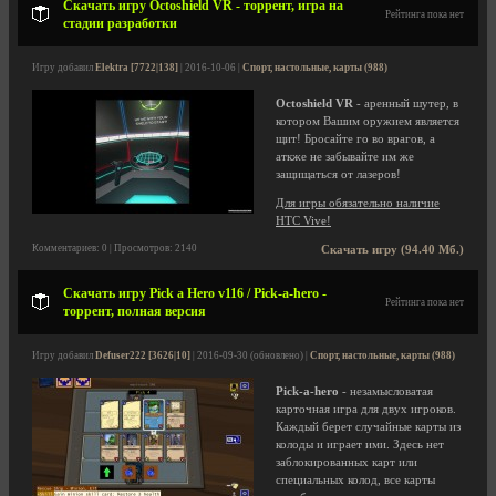
Скачать игру Octoshield VR - торрент, игра на
Рейтинга пока нет
стадии разработки
Игру добавил
Elektra [7722|138]
| 2016-10-06 |
Спорт, настольные, карты (988)
Octoshield VR
- аренный шутер, в
котором Вашим оружием является
щит! Бросайте го во врагов, а
аткже не забывайте им же
защищаться от лазеров!
Для игры обязательно наличие
HTC Vive!
Комментариев: 0 | Просмотров: 2140
Скачать игру (94.40 Мб.)
Скачать игру Pick a Hero v116 / Pick-a-hero -
Рейтинга пока нет
торрент, полная версия
Игру добавил
Defuser222 [3626|10]
| 2016-09-30 (обновлено) |
Спорт, настольные, карты (988)
Pick-a-hero
- незамысловатая
карточная игра для двух игроков.
Каждый берет случайные карты из
колоды и играет ими. Здесь нет
заблокированных карт или
специальных колод, все карты