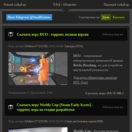
Левый сайдбар
FAQ / Общение
Правый сайдбар
Спорт, настольные, карты
Наш Telegram @SmallGamez
Сортировка по
Дате
Баллам
Скачать игру DUO - торрент, полная версия
Рейтинга пока нет
Игру добавил
Elektra [7722|138]
| 2016-10-08 |
Аркады (3070)
DUO
- современная
интерпретация знаменитой аркады
Bricks Breaking
, но для устройств
виртуальной реальности.
Для игры обязательно наличие
HTC Vive!
Комментариев: 0 | Просмотров: 3149
Скачать игру (64.76 Мб.)
Скачать игру Worldy Cup [Steam Early Access] -
Рейтинга пока нет
торрент, игра на стадии разработки
Игру добавил
Elektra [7722|138]
| 2016-10-08 |
Спорт, настольные, карты (988)
Worldy Cup
- футуристическая