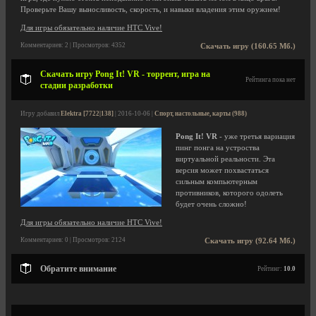
Проверьте Вашу выносливость, скорость, и навыки владения этим оружием!
Для игры обязательно наличие HTC Vive!
Комментариев: 2 | Просмотров: 4352
Скачать игру (160.65 Мб.)
Скачать игру Pong It! VR - торрент, игра на
Рейтинга пока нет
стадии разработки
Игру добавил
Elektra [7722|138]
| 2016-10-06 |
Спорт, настольные, карты (988)
Pong It! VR
- уже третья вариация
пинг понга на устроства
виртуальной реальности. Эта
версия может похвастаться
сильным компьютерным
противников, которого одолеть
будет очень сложно!
Для игры обязательно наличие HTC Vive!
Комментариев: 0 | Просмотров: 2124
Скачать игру (92.64 Мб.)
Обратите внимание
Рейтинг:
10.0