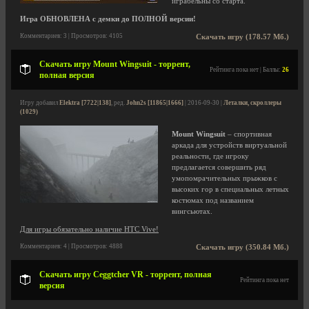
играбельны со старта.
Игра ОБНОВЛЕНА с демки до ПОЛНОЙ версии!
Комментариев: 3 | Просмотров: 4105
Скачать игру (178.57 Мб.)
Скачать игру Mount Wingsuit - торрент,
Рейтинга пока нет | Баллы:
26
полная версия
Игру добавил
Elektra [7722|138]
, ред.
John2s [11865|1666]
| 2016-09-30 |
Леталки, скроллеры
(1029)
Mount Wingsuit
– спортивная
аркада для устройств виртуальной
реальности, где игроку
предлагается совершить ряд
умопомрачительных прыжков с
высоких гор в специальных летных
костюмах под названием
вингсьютах.
Для игры обязательно наличие HTC Vive!
Комментариев: 4 | Просмотров: 4888
Скачать игру (350.84 Мб.)
Скачать игру Ceggtcher VR - торрент, полная
Рейтинга пока нет
версия