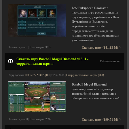
Lew Pulsipher's Doomstar
-
настольная игра рассчитанная на
двух игроков, разработанная Лью
Пульсифером. Вы должны
выработать план, чтобы
определить местонахождение
командного корабля противника и
уничтожить его.
Комментариев: 1 | Просмотров: 3615
Скачать игру (141.13 Мб.)
Скачать игру Baseball Mogul Diamond v18.11 -
Рейтинга пока нет
торрент, полная версия
Игру добавил
Defuser222 [3626|10]
| 2016-09-18 |
Спорт, настольные, карты (988)
Baseball Mogul Diamond
-
детализированный симулятор
тренера бейсбольной команды с
обширным списком возможностей.
Комментариев: 0 | Просмотров: 2892
Скачать игру (199.71 Мб.)