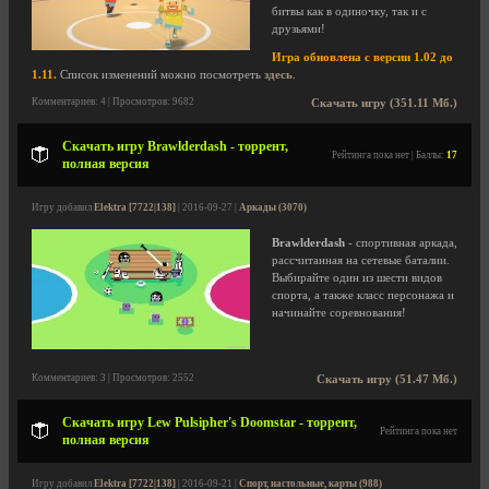
битвы как в одиночку, так и с
друзьями!
Игра обновлена с версии 1.02 до
1.11.
Список изменений можно посмотреть
здесь
.
Комментариев: 4 | Просмотров: 9682
Скачать игру (351.11 Мб.)
Скачать игру Brawlderdash - торрент,
Рейтинга пока нет | Баллы:
17
полная версия
Игру добавил
Elektra [7722|138]
| 2016-09-27 |
Аркады (3070)
Brawlderdash
- спортивная аркада,
рассчитанная на сетевые баталии.
Выбирайте один из шести видов
спорта, а также класс персонажа и
начинайте соревнования!
Комментариев: 3 | Просмотров: 2552
Скачать игру (51.47 Мб.)
Скачать игру Lew Pulsipher's Doomstar - торрент,
Рейтинга пока нет
полная версия
Игру добавил
Elektra [7722|138]
| 2016-09-21 |
Спорт, настольные, карты (988)