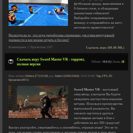
футбольная аркада, выполненная в
8-битном стиле, и обладающая
динамичным геймплеем!
Выбирайте понравившуюся
команду и отправляйтесь на матч,
жестокость приветствуется!
Несмотря на то, что игра разработана специально для очков виртуальной
реальности в нее можно играть и без них!
Комментариев: 1 | Просмотров: 2597
Скачать игру (60.40 Мб.)
Скачать игру Sword Master VR - торрент,
Рейтинг:
10.0 (1)
| Баллы:
28
полная версия
Игру добавил
Elektra [7722|138]
, ред.
John2s [11865|1666]
| 2016-10-08 |
Тир, FPS, 3D-
бродилки (4015)
Sword Master VR
- настоящий
симулятор, в котором Вы будете
овладевать мастерством владения
мечами. Используя преимущества
виртуальной реальности, Вы
сможете научиться драться
настоящими мечами в бою с
действием на все 360 градусов!
Быстро реагируйте, увертывайтесь и уклоняйтесь, отражая атаки! Это не та
игра, где нужно стоять неподвижно и легонько тыкать мечом в лицо врага.