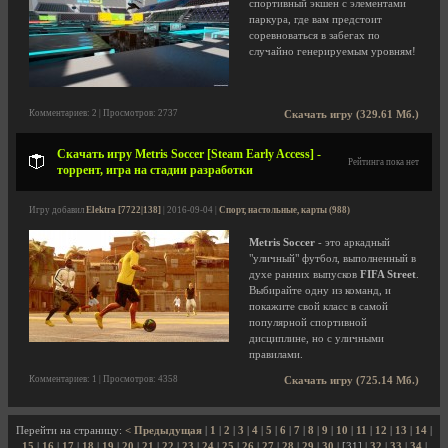
спортивный экшен с элементами
паркура, где вам предстоит
соревноваться в забегах по
случайно генерируемым уровням!
Комментариев: 2 | Просмотров: 2737
Скачать игру (329.61 Мб.)
Скачать игру Metris Soccer [Steam Early Access] -
Рейтинга пока нет
торрент, игра на стадии разработки
Игру добавил
Elektra [7722|138]
| 2016-09-04 |
Спорт, настольные, карты (988)
Metris Soccer
- это аркадный
"уличный" футбол, выполненный в
духе ранних выпусков
FIFA Street
.
Выбирайте одну из команд, и
покажите свой класс в самой
популярной спортивной
дисциплине, но с уличными
правилами.
Комментариев: 1 | Просмотров: 4358
Скачать игру (725.14 Мб.)
Перейти на страницу:
< Предыдущая
|
1
|
2
|
3
|
4
|
5
|
6
|
7
|
8
|
9
|
10
|
11
|
12
|
13
|
14
|
15
|
16
|
17
|
18
|
19
|
20
|
21
|
22
|
23
|
24
|
25
|
26
|
27
|
28
|
29
|
30
| [31] |
32
|
33
|
34
|