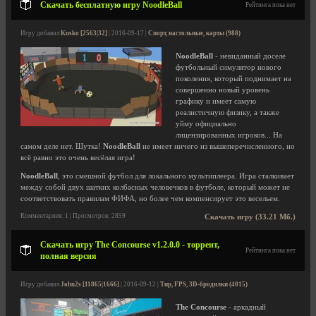
Скачать бесплатную игру NoodleBall
Рейтинга пока нет
Игру добавил
Kusko [2563|32]
| 2016-09-17 |
Спорт, настольные, карты (988)
NoodleBall
- невиданный доселе
футбольный симулятор нового
поколения, который поднимает на
совершенно новый уровень
графику и имеет самую
реалистичную физику, а также
уйму официально
лицензированных игроков... На
самом деле нет. Шутка!
NoodleBall
не имеет ничего из вышеперечисленного, но
всё равно это очень весёлая игра!
NoodleBall
, это смешной футбол для локального мультиплеера. Игра сталкивает
между собой двух шатких колбасных человечков в футболе, который может не
соответствовать правилам ФИФА, но более чем компенсирует это весельем.
Комментариев: 1 | Просмотров: 2859
Скачать игру (33.21 Мб.)
Скачать игру The Concourse v1.2.0.0 - торрент,
Рейтинга пока нет
полная версия
Игру добавил
John2s [11865|1666]
| 2016-09-12 |
Тир, FPS, 3D-бродилки (4015)
The Concourse
- аркадный