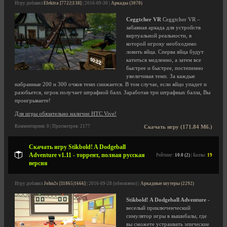
Игру добавил
Elektra [7722|138]
| 2016-09-30 |
Аркады (3070)
Ceggtcher VR
Ceggtcher VR –
забавная аркада для устройств
виртуальной реальности, в
которой игроку необходимо
ловить яйца. Сперва яйца будут
катиться медленно, а затем все
быстрее и быстрее, постепенно
увеличивая темп. За каждые
набранные 200 и 300 очков темп снижается. В том случае, если яйцо упадет и
разобьется, игрок получает штрафной балл. Заработав три штрафных балла, Вы
проигрываете!
Для игры обязательно наличие HTC Vive!
Комментариев: 0 | Просмотров: 2177
Скачать игру (171.84 Мб.)
Скачать игру Stikbold! A Dodgeball
Adventure v1.11 - торрент, полная русская
Рейтинг:
10.0 (2)
| Баллы:
19
версия
Игру добавил
John2s [11865|1666]
| 2016-09-28 (обновлено) |
Аркадные шутеры (2292)
Stikbold! A Dodgeball Adventure
-
веселый приключенческий
симулятор игры в вышибалы, где
вы сможете устраивать эпические