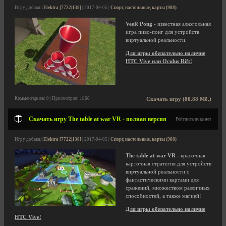
Игру добавил
Elektra [7722|138]
| 2017-04-05 |
Спорт, настольные, карты (988)
VeeR Pong
- известная алкогольная
игра пиво-понг для устройств
виртуальной реальности.
Для игры обязательно наличие
HTC Vive или Oculus Rift!
Комментариев: 0 | Просмотров: 1860
Скачать игру (80.88 Мб.)
Скачать игру The table at war VR - полная версия
Рейтинга пока нет
Игру добавил
Elektra [7722|138]
| 2017-04-05 |
Спорт, настольные, карты (988)
The table at war VR
- красочная
карточная стратегия для устройств
виртуальной реальности с
фантастическими картами для
сражений, множеством различных
способностей, а также магией!
Для игры обязательно наличие
HTC Vive!