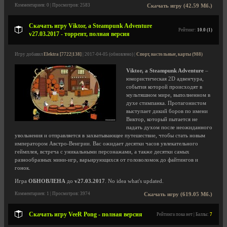
Комментариев: 0 | Просмотров: 2583
Скачать игру (42.59 Мб.)
Скачать игру Viktor, a Steampunk Adventure
Рейтинг:
10.0 (1)
v27.03.2017 - торрент, полная версия
Игру добавил
Elektra [7722|138]
| 2017-04-05 (обновлено) |
Спорт, настольные, карты (988)
Viktor, a Steampunk Adventure
–
юмористическая 2D адвенчура,
события которой происходят в
мультяшном мире, выполненном в
духе стимпанка. Протагонистом
выступает дикий боров по имени
Виктор, который пытается не
падать духом после неожиданного
увольнения и отправляется в захватывающее путешествие, чтобы стать новым
императором Австро-Венгрии. Вас ожидает десятки часов увлекательного
геймплея, встреча с уникальными персонажами, а также десятки самых
разнообразных мини-игр, варьирующихся от головоломок до файтингов и
гонок.
Игра
ОБНОВЛЕНА
до
v27.03.2017
. No idea what's updated.
Комментариев: 1 | Просмотров: 3974
Скачать игру (619.05 Мб.)
Скачать игру VeeR Pong - полная версия
Рейтинга пока нет | Баллы:
7