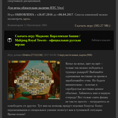
спортивной дисциплиной.
Для игры обязательно наличие HTC Vive!
Игра
ОБНОВЛЕНА
с
v26.07.2016
до
v06.04.2017
. Список изменений можно
посмотреть
здесь
.
Комментариев: 3 | Просмотров: 2884
Скачать игру (382.27 Мб.)
Скачать игру Маджонг. Королевские башни /
Mahjong Royal Towers - официальная русская
Рейтинга пока нет
версия
Игру добавил
Elektra [7722|138]
| 2017-04-06 |
Спорт, настольные, карты (988)
Копье на копье, щит на щит –
только так можно победить в
турнире рыцарей! Выбивайте
одинаковые костяшки на время и
зарабатывайте очки. Но будьте
внимательны – золотые и
серебристые костяшки ценнее
обычных. Займитесь ими в первую
очередь! Вот только снять фишку
не так-то просто – потрудитесь ее
освободить от других. Тут вам на помощь придут игровые бонусы: бонус
перемешивания и специальное умение помогут вам в тупиковой ситуации.
Время пошло!