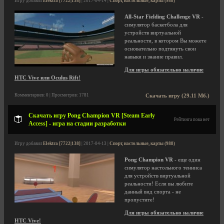
Игру добавил
Elektra [7722|138]
| 2017-04-14 |
Спорт, настольные, карты (988)
All-Star Fielding Challenge VR
-
симулятор баскетбола для
устройств виртуальной
реальности, в котором Вы можете
основательно подтянуть свои
навыки и знание правил.
Для игры обязательно наличие
HTC Vive или Oculus Rift!
Комментариев: 0 | Просмотров: 1781
Скачать игру (29.11 Мб.)
Скачать игру Pong Champion VR [Steam Early
Рейтинга пока нет
Access] - игра на стадии разработки
Игру добавил
Elektra [7722|138]
| 2017-04-13 |
Спорт, настольные, карты (988)
Pong Champion VR
- еще один
симулятор настольного тенниса
для устройств виртуальной
реальности! Если вы любите
данный вид спорта - не
пропустите!
Для игры обязательно наличие
HTC Vive!