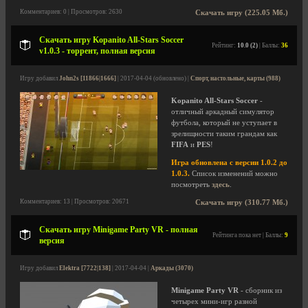
Комментариев: 0 | Просмотров: 2630
Скачать игру (225.05 Мб.)
Скачать игру Kopanito All-Stars Soccer
Рейтинг:
10.0 (2)
| Баллы:
36
v1.0.3 - торрент, полная версия
Игру добавил
John2s [11866|1666]
| 2017-04-04 (обновлено) |
Спорт, настольные, карты (988)
Kopanito All-Stars Soccer
-
отличный аркадный симулятор
футбола, который не уступает в
зрелищности таким грандам как
FIFA
и
PES
!
Игра обновлена с версии 1.0.2 до
1.0.3.
Список изменений можно
посмотреть
здесь
.
Комментариев: 13 | Просмотров: 20671
Скачать игру (310.77 Мб.)
Скачать игру Minigame Party VR - полная
Рейтинга пока нет | Баллы:
9
версия
Игру добавил
Elektra [7722|138]
| 2017-04-04 |
Аркады (3070)
Minigame Party VR
- сборник из
четырех мини-игр разной