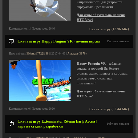
направленности для устройств
виртуальной реальности.
Для игры обязательно наличие
HTC Vive!
Комментариев: 1 | Просмотров: 2046
Скачать игру (18.96 Мб.)
Скачать игру Happy Penguin VR - полная версия
Рейтинга пока нет
Игру добавил
Elektra [7722|138]
| 2017-04-03 |
Аркады (3070)
Happy Penguin VR
- забавная
аркада, в которой Вы будете
ставить эксперименты, в хорошем
смысле этого слова, над
пингвинами!
Для игры обязательно наличие
HTC Vive!
Комментариев: 0 | Просмотров: 2020
Скачать игру (90.44 Мб.)
Скачать игру Exterminator [Steam Early Access] -
Рейтинга пока нет
игра на стадии разработки