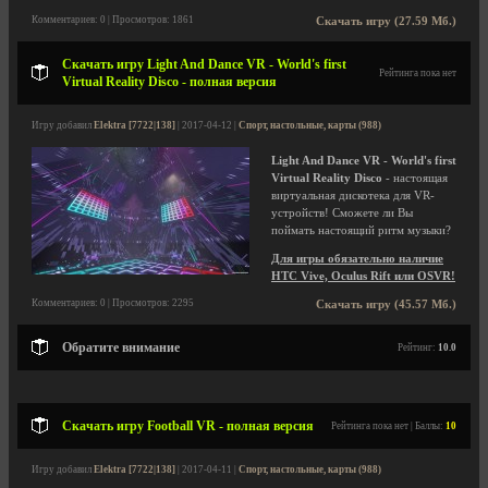
Комментариев: 0 | Просмотров: 1861
Скачать игру (27.59 Мб.)
Скачать игру Light And Dance VR - World's first
Рейтинга пока нет
Virtual Reality Disco - полная версия
Игру добавил
Elektra [7722|138]
| 2017-04-12 |
Спорт, настольные, карты (988)
Light And Dance VR - World's first
Virtual Reality Disco
- настоящая
виртуальная дискотека для VR-
устройств! Сможете ли Вы
поймать настоящий ритм музыки?
Для игры обязательно наличие
HTC Vive, Oculus Rift или OSVR!
Комментариев: 0 | Просмотров: 2295
Скачать игру (45.57 Мб.)
Обратите внимание
Рейтинг:
10.0
Скачать игру Football VR - полная версия
Рейтинга пока нет | Баллы:
10
Игру добавил
Elektra [7722|138]
| 2017-04-11 |
Спорт, настольные, карты (988)