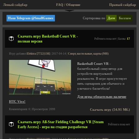
Левый сайдбар
FAQ / Общение
Правый сайдбар
Спорт, настольные, карты
Наш Telegram @SmallGamez
Сортировка по
Дате
Баллам
Скачать игру Basketball Court VR -
Рейтинга пока нет | Баллы:
17
полная версия
Игру добавил
Elektra [7722|138]
| 2017-04-14 |
Спорт, настольные, карты (988)
Basketball Court VR
-
баскетбольный симулятор для
устройств виртуальной
реальности. В игре присутствует
пять сценариев для обычного и
уличного баскетбола!
Для игры обязательно наличие
HTC Vive!
Комментариев: 0 | Просмотров: 2099
Скачать игру (54.91 Мб.)
Скачать игру All-Star Fielding Challenge VR [Steam
Рейтинга пока нет
Early Access] - игра на стадии разработки