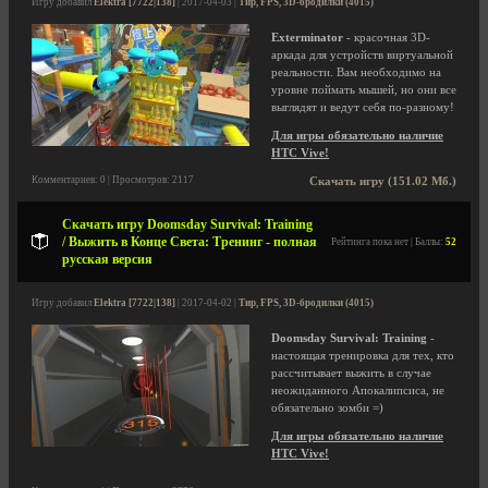
Игру добавил
Elektra [7722|138]
| 2017-04-03 |
Тир, FPS, 3D-бродилки (4015)
Exterminator
- красочная 3D-
аркада для устройств виртуальной
реальности. Вам необходимо на
уровне поймать мышей, но они все
выглядят и ведут себя по-разному!
Для игры обязательно наличие
HTC Vive!
Комментариев: 0 | Просмотров: 2117
Скачать игру (151.02 Мб.)
Скачать игру Doomsday Survival: Training
/ Выжить в Конце Света: Тренинг - полная
Рейтинга пока нет | Баллы:
52
русская версия
Игру добавил
Elektra [7722|138]
| 2017-04-02 |
Тир, FPS, 3D-бродилки (4015)
Doomsday Survival: Training
-
настоящая тренировка для тех, кто
рассчитывает выжить в случае
неожиданного Апокалипсиса, не
обязательно зомби =)
Для игры обязательно наличие
HTC Vive!