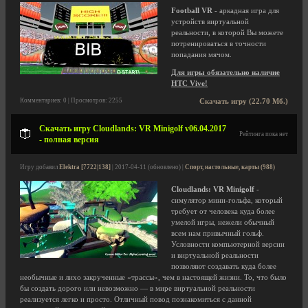
Football VR
- аркадная игра для
устройств виртуальной
реальности, в которой Вы можете
потренироваться в точности
попадания мячом.
Для игры обязательно наличие
HTC Vive!
Комментариев: 0 | Просмотров: 2255
Скачать игру (22.70 Мб.)
Скачать игру Cloudlands: VR Minigolf v06.04.2017
Рейтинга пока нет
- полная версия
Игру добавил
Elektra [7722|138]
| 2017-04-11 (обновлено) |
Спорт, настольные, карты (988)
Cloudlands: VR Minigolf
-
симулятор мини-гольфа, который
требует от человека куда более
умелой игры, нежели обычный
всем нам привычный гольф.
Условности компьютерной версии
и виртуальной реальности
позволяют создавать куда более
необычные и лихо закрученные «трассы», чем в настоящей жизни. То, что было
бы создать дорого или невозможно — в мире виртуальной реальности
реализуется легко и просто. Отличный повод познакомиться с данной