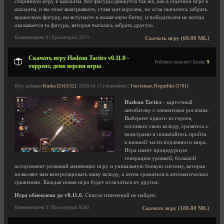
старинную игру в шахматы. Все фигуры движутся так же, как в обычной игре в
шахматы, и вы тоже выигрываете, ставя мат королем, но если пытаетесь забрать
вражескую фигуру, вы вступаете в пошаговую битву, и победителем не всегда
оказывается та фигура, которая пыталась забрать другую.
Комментариев: 0 | Просмотров: 2374
Скачать игру (69.80 Мб.)
Скачать игру Hadean Tactics v0.11.0 -
Рейтинга пока нет | Баллы:
9
торрент, демо версия игры
Игру добавил
Kusko [2563|32]
| 2020-10-17 (обновлено) |
Текстовые, Roguelike (1701)
Hadean Tactics
- карточный
автобатлер с элементами рогалика.
Выберите одного из героев,
составьте свою колоду, сразитесь с
монстрами и попытайтесь пройти
к нижней части подземного мира.
Игра имеет процедурную
генерацию уровней, большой
ассортимент реликвий меняющих игру и уникальную боевую систему, которая
позволяет вам контролировать вашу колоду, а затем сражаться в автоматических
сражениях. Каждая новая игра будет отличаться от других.
Игра обновлена до v0.11.0.
Список изменений не найден.
Комментариев: 3 | Просмотров: 8583
Скачать игру (188.80 Мб.)