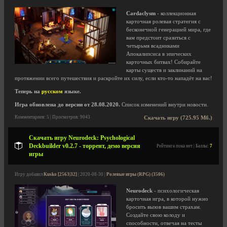
Cardaclysm
- коллекционная
карточная ролевая стратегия с
бесконечной генерацией мира, где
вам предстоит сразиться с
четырьмя всадниками
Апокалипсиса в эпических
карточных битвах! Собирайте
карты существ и заклинаний на
протяжении всего путешествия и раскройте их силу, если кто-то нападёт на вас!
Теперь на
русском
языке.
Игра обновлена до версии от 28.08.2020.
Список изменений внутри новости.
Комментариев: 5 | Просмотров: 9043
Скачать игру (725.95 Мб.)
Скачать игру Neurodeck: Psychological
Deckbuilder v0.2.7 - торрент, демо версия
Рейтинга пока нет | Баллы:
7
игры
Игру добавил
Kusko [2563|32]
| 2020-08-30 |
Ролевые игры (RPG) (3506)
Neurodeck
- психологическая
карточная игра, в которой нужно
бросить вызов вашим страхам.
Создайте свою колоду и
способности, отвечая на тесты