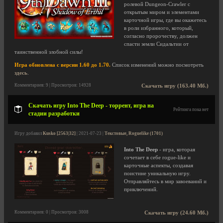
ролевой Dungeon-Crawler с
открытым миром и элементами
карточной игры, где вы окажетесь
в роли избранного, который,
согласно пророчеству, должен
спасти земли Сидальтии от
таинственной злобной силы!
Игра обновлена с версии 1.60 до 1.70.
Список изменений можно посмотреть
здесь
.
Комментариев: 9 | Просмотров: 14928
Скачать игру (163.40 Мб.)
Скачать игру Into The Deep - торрент, игра на
Рейтинга пока нет
стадии разработки
Игру добавил
Kusko [2563|32]
| 2021-07-23 |
Текстовые, Roguelike (1701)
Into The Deep
- игра, которая
сочетает в себе rogue-like и
карточные аспекты, создавая
поистине уникальную игру.
Отправляйтесь в мир завоеваний и
приключений.
Комментариев: 0 | Просмотров: 3008
Скачать игру (24.60 Мб.)