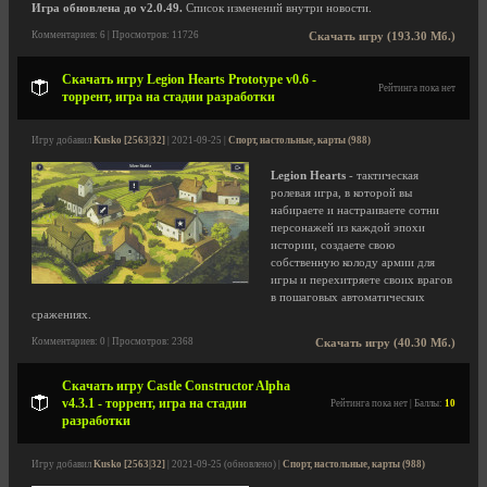
Игра обновлена до v2.0.49.
Список изменений внутри новости.
Комментариев: 6 | Просмотров: 11726
Скачать игру (193.30 Мб.)
Скачать игру Legion Hearts Prototype v0.6 -
Рейтинга пока нет
торрент, игра на стадии разработки
Игру добавил
Kusko [2563|32]
| 2021-09-25 |
Спорт, настольные, карты (988)
Legion Hearts
- тактическая
ролевая игра, в которой вы
набираете и настраиваете сотни
персонажей из каждой эпохи
истории, создаете свою
собственную колоду армии для
игры и перехитряете своих врагов
в пошаговых автоматических
сражениях.
Комментариев: 0 | Просмотров: 2368
Скачать игру (40.30 Мб.)
Скачать игру Castle Constructor Alpha
v4.3.1 - торрент, игра на стадии
Рейтинга пока нет | Баллы:
10
разработки
Игру добавил
Kusko [2563|32]
| 2021-09-25 (обновлено) |
Спорт, настольные, карты (988)