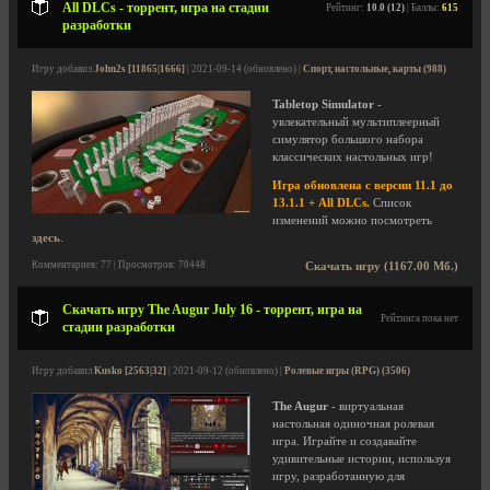
All DLCs - торрент, игра на стадии
Рейтинг:
10.0 (12)
| Баллы:
615
разработки
Игру добавил
John2s [11865|1666]
| 2021-09-14 (обновлено) |
Спорт, настольные, карты (988)
Tabletop Simulator
-
увлекательный мультиплеерный
симулятор большого набора
классических настольных игр!
Игра обновлена с версии 11.1 до
13.1.1 + All DLCs.
Список
изменений можно посмотреть
здесь
.
Комментариев: 77 | Просмотров: 70448
Скачать игру (1167.00 Мб.)
Скачать игру The Augur July 16 - торрент, игра на
Рейтинга пока нет
стадии разработки
Игру добавил
Kusko [2563|32]
| 2021-09-12 (обновлено) |
Ролевые игры (RPG) (3506)
The Augur
- виртуальная
настольная одиночная ролевая
игра. Играйте и создавайте
удивительные истории, используя
игру, разработанную для