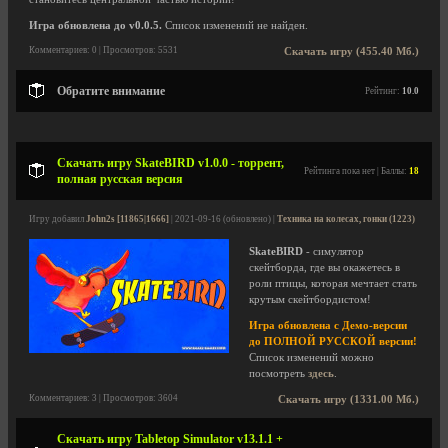
Игра обновлена до v0.0.5.
Список изменений не найден.
Комментариев: 0 | Просмотров: 5531
Скачать игру (455.40 Мб.)
Обратите внимание
Рейтинг:
10.0
Скачать игру SkateBIRD v1.0.0 - торрент,
Рейтинга пока нет | Баллы:
18
полная русская версия
Игру добавил
John2s [11865|1666]
| 2021-09-16 (обновлено) |
Техника на колесах, гонки (1223)
SkateBIRD
- симулятор
скейтборда, где вы окажетесь в
роли птицы, которая мечтает стать
крутым скейтбордистом!
Игра обновлена с Демо-версии
до ПОЛНОЙ РУССКОЙ версии!
Список изменений можно
посмотреть
здесь
.
Комментариев: 3 | Просмотров: 3604
Скачать игру (1331.00 Мб.)
Скачать игру Tabletop Simulator v13.1.1 +