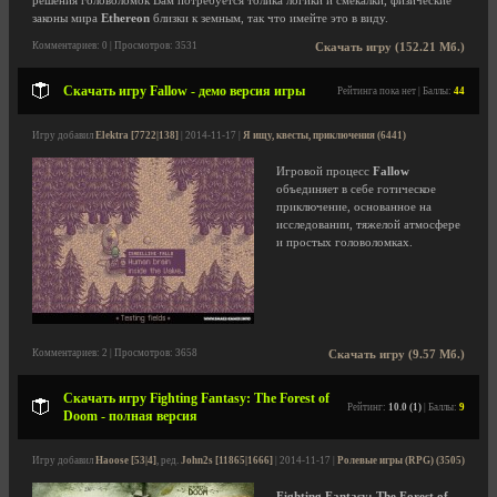
решения головоломок Вам потребуется толика логики и смекалки, физические
законы мира
Ethereon
близки к земным, так что имейте это в виду.
Комментариев: 0 | Просмотров: 3531
Скачать игру (152.21 Мб.)
Скачать игру Fallow - демо версия игры
Рейтинга пока нет | Баллы:
44
Игру добавил
Elektra [7722|138]
| 2014-11-17 |
Я ищу, квесты, приключения (6441)
Игровой процесс
Fallow
объединяет в себе готическое
приключение, основанное на
исследовании, тяжелой атмосфере
и простых головоломках.
Комментариев: 2 | Просмотров: 3658
Скачать игру (9.57 Мб.)
Скачать игру Fighting Fantasy: The Forest of
Рейтинг:
10.0 (1)
| Баллы:
9
Doom - полная версия
Игру добавил
Haoose [53|4]
, ред.
John2s [11865|1666]
| 2014-11-17 |
Ролевые игры (RPG) (3505)
Fighting Fantasy: The Forest of