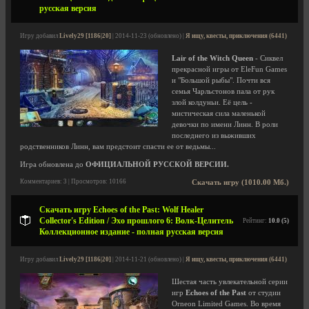
русская версия
Игру добавил
Lively29 [1186|20]
| 2014-11-23 (обновлено) |
Я ищу, квесты, приключения (6441)
Lair of the Witch Queen
- Сиквел
прекрасной игры от EleFun Games
и "Большой рыбы". Почти вся
семья Чарльстонов пала от рук
злой колдуньи. Её цель -
мистическая сила маленькой
девочки по имени Линн. В роли
последнего из выживших
родственников Линн, вам предстоит спасти ее от ведьмы...
Игра обновлена до
ОФИЦИАЛЬНОЙ РУССКОЙ ВЕРСИИ.
Комментариев: 3 | Просмотров: 10166
Скачать игру (1010.00 Мб.)
Скачать игру Echoes of the Past: Wolf Healer
Collector's Edition / Эхо прошлого 6: Волк-Целитель
Рейтинг:
10.0 (5)
Коллекционное издание - полная русская версия
Игру добавил
Lively29 [1186|20]
| 2014-11-21 (обновлено) |
Я ищу, квесты, приключения (6441)
Шестая часть увлекательной серии
игр
Echoes of the Past
от студии
Orneon Limited Games. Во время