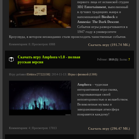
первого лица от испанской студии
3D2 Entertainment
, выполненный
в лучших традициях жанра и
напоминающий
Bioshock
и
Amnesia: The Dark Descent
.
События игры разворачиваются в
1947 году в университете
Кроусвуда, в котором неожиданно стали происходить таинственные события.
Комментариев: 8 | Просмотров: 6988
Скачать игру (191.74 Мб.)
Скачать игру Amphora v1.0 - полная
Рейтинг:
10.0 (1)
| Баллы:
7
русская версия
Игру добавил
Elektra [7722|138]
| 2014-11-13 |
Игры с физикой (1308)
Amphora
- чудесная
интерактивная игра-сказка,
очаровывающая своей
неповторимостью и волшебством.
Великолепная музыка и
завораживающая атмосфера
понравятся каждому!
Комментариев: 4 | Просмотров: 17013
Скачать игру (296.47 Мб.)