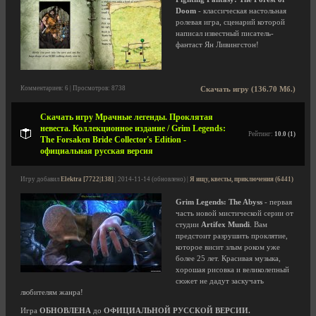
Doom
- классическая настольная
ролевая игра, сценарий которой
написал известный писатель-
фантаст Ян Ливингстон!
Комментариев: 6 | Просмотров: 8738
Скачать игру (136.70 Мб.)
Скачать игру Мрачные легенды. Проклятая
невеста. Коллекционное издание / Grim Legends:
Рейтинг:
10.0 (1)
The Forsaken Bride Collector's Edition -
официальная русская версия
Игру добавил
Elektra [7722|138]
| 2014-11-14 (обновлено) |
Я ищу, квесты, приключения (6441)
Grim Legends: The Abyss
- первая
часть новой мистической серии от
студии
Artifex Mundi
. Вам
предстоит разрушить проклятие,
которое висит злым роком уже
более 25 лет. Красивая музыка,
хорошая рисовка и великолепный
сюжет не дадут заскучать
любителям жанра!
Игра
ОБНОВЛЕНА
до
ОФИЦИАЛЬНОЙ РУССКОЙ ВЕРСИИ.