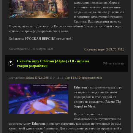
церемонии посвящения Миры в
истинные целители, неизвестные
создания напали на его участников
и похитили отца главной героини,
Сириуса. Вам предстоит помочь
Мире вернуть его. Для этого у Вас есть волшебный браслет, способный в одно
мгновение трансформировать Вас в волка.
Добавлена
РУССКАЯ ВЕРСИЯ
игры (люб.)
Комментариев: 5 | Просмотров: 5800
Скачать игру (869.75 Мб.)
Скачать игру Ethereon [Alpha] v1.0 - игра на
Рейтинга пока нет
стадии разработки
Игру добавил
Elektra [7722|138]
| 2014-11-18 |
Тир, FPS, 3D-бродилки (4015)
Ethereon
- приключенческая игра
от первого лица с необычным
видеорядом и атмосферой от
одного из создателей
Riven: The
Sequel to Myst
.
Игрок отправится в
необыкновенное путешествие по
морскому миру
Ethereon
, и сможет встретить там самые причудливые формы
жизни этой удивительной планеты. Для преодоления различных препятствий и