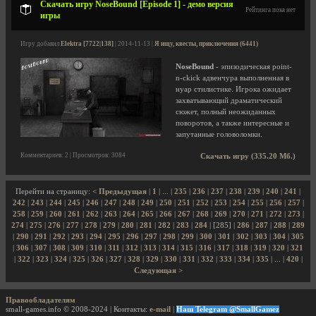
Скачать игру NoseBound [Episode 1] - демо версия
Рейтинга пока нет
игры
Игру добавил
Elektra [7722|138]
| 2014-11-13 |
Я ищу, квесты, приключения (6441)
NoseBound
- эпизодическая point-
n-ckick адвенчура выполненная в
нуар стилистике. Игрока ожидает
захватывающий драматический
сюжет, полный неожиданных
поворотов, а также интересные и
запутанные головоломки.
Комментариев: 2 | Просмотров: 3084
Скачать игру (335.20 Мб.)
Перейти на страницу:
< Предыдущая
|
1
| ... |
235
|
236
|
237
|
238
|
239
|
240
|
241
|
242
|
243
|
244
|
245
|
246
|
247
|
248
|
249
|
250
|
251
|
252
|
253
|
254
|
255
|
256
|
257
|
258
|
259
|
260
|
261
|
262
|
263
|
264
|
265
|
266
|
267
|
268
|
269
|
270
|
271
|
272
|
273
|
274
|
275
|
276
|
277
|
278
|
279
|
280
|
281
|
282
|
283
|
284
| [285] |
286
|
287
|
288
|
289
|
290
|
291
|
292
|
293
|
294
|
295
|
296
|
297
|
298
|
299
|
300
|
301
|
302
|
303
|
304
|
305
|
306
|
307
|
308
|
309
|
310
|
311
|
312
|
313
|
314
|
315
|
316
|
317
|
318
|
319
|
320
|
321
|
322
|
323
|
324
|
325
|
326
|
327
|
328
|
329
|
330
|
331
|
332
|
333
|
334
|
335
| ... |
420
|
Следующая >
Правообладателям
small-games.info © 2008-2024 | Контакты:
e-mail
|
Наш Telegram @SmallGamez