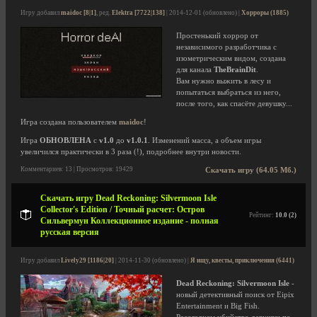
Игру добавил
maidoc [8|1]
, ред.
Elektra [7722|138]
| 2014-12-01 (обновлено) |
Хорроры (1885)
Простенький хоррор от
независимого разработчика с
изометрическим видом, создана
для канала
TheBrainDit
.
Вам нужно выжить в лесу и
попытаться выбраться из него,
после того, как спасёте девушку...
Игра создана пользователем
maidoc
!
Игра
ОБНОВЛЕНА
с
v1.0
до
v1.0.1
. Изменений масса, а объем игры
увеличился практически в 3 раза (!), подробнее внутри новости.
Комментариев: 13 | Просмотров: 19429
Скачать игру (64.05 Мб.)
Скачать игру Dead Reckoning: Silvermoon Isle
Collector's Edition / Точный расчет: Остров
Рейтинг:
10.0 (2)
Сильвермун Коллекционное издание - полная
русская версия
Игру добавил
Lively29 [1186|20]
| 2014-11-30 (обновлено) |
Я ищу, квесты, приключения (6441)
Dead Reckoning: Silvermoon Isle
-
новый детективный поиск от Eipix
Entertainment и Big Fish.