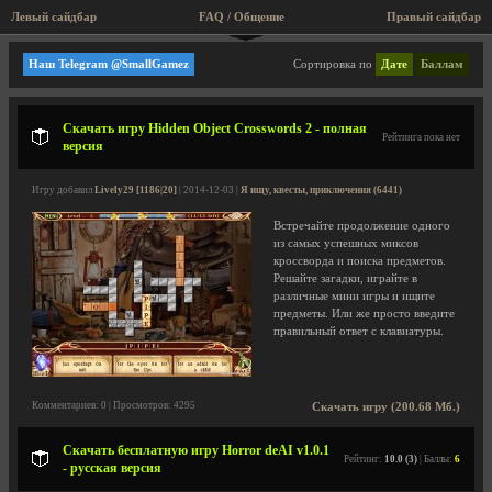
Левый сайдбар
FAQ / Общение
Правый сайдбар
Я ищу, квесты, приключения
Наш Telegram @SmallGamez
Сортировка по
Дате
Баллам
Скачать игру Hidden Object Crosswords 2 - полная
Рейтинга пока нет
версия
Игру добавил
Lively29 [1186|20]
| 2014-12-03 |
Я ищу, квесты, приключения (6441)
Встречайте продолжение одного
из самых успешных миксов
кроссворда и поиска предметов.
Решайте загадки, играйте в
различные мини игры и ищите
предметы. Или же просто введите
правильный ответ с клавиатуры.
Комментариев: 0 | Просмотров: 4295
Скачать игру (200.68 Мб.)
Скачать бесплатную игру Horror deAI v1.0.1
Рейтинг:
10.0 (3)
| Баллы:
6
- русская версия