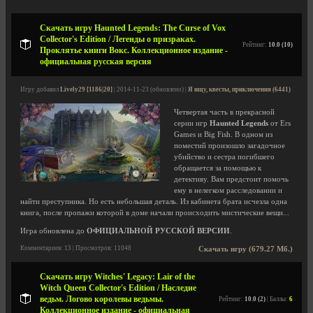
Скачать игру Haunted Legends: The Curse of Vox
Collector's Edition / Легенды о призраках.
Рейтинг:
10.0 (10)
Проклятье книги Вокс. Коллекционное издание -
официальная русская версия
Игру добавил
Lively29 [1186|20]
| 2014-11-23 (обновлено) |
Я ищу, квесты, приключения (6441)
Четвертая часть в прекрасной
серии игр
Haunted Legends
от Ers
Games и Big Fish. В одном из
поместий произошло загадочное
убийство и сестра погибшего
обращается за помощью к
детективу. Вам предстоит помочь
ему в нелегком расследовании и
найти преступника. Но есть небольшая деталь. Из кабинета брата исчезла одна
книга, после пропажи которой в доме начали происходить мистические вещи...
Игра обновлена до
ОФИЦИАЛЬНОЙ РУССКОЙ ВЕРСИИ
.
Комментариев: 13 | Просмотров: 11048
Скачать игру (679.27 Мб.)
Скачать игру Witches' Legacy: Lair of the
Witch Queen Collector's Edition / Наследие
ведьм. Логово королевы ведьмы.
Рейтинг:
10.0 (2)
| Баллы:
6
Коллекционное издание - официальная