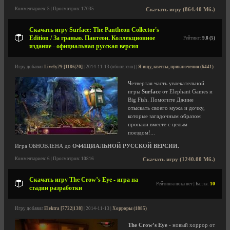
Комментариев: 5 | Просмотров: 17035
Скачать игру (864.40 Мб.)
Скачать игру Surface: The Pantheon Collector's
Edition / За гранью. Пантеон. Коллекционное
Рейтинг:
9.8 (5)
издание - официальная русская версия
Игру добавил
Lively29 [1186|20]
| 2014-11-13 (обновлено) |
Я ищу, квесты, приключения (6441)
Четвертая часть увлекательной
игры
Surface
от Elephant Games и
Big Fish. Помогите Джине
отыскать своего мужа и дочку,
которые загадочным образом
пропали вместе с целым
поездом!...
Игра ОБНОВЛЕНА до
ОФИЦИАЛЬНОЙ РУССКОЙ ВЕРСИИ.
Комментариев: 6 | Просмотров: 10816
Скачать игру (1240.00 Мб.)
Скачать игру The Crow’s Eye - игра на
Рейтинга пока нет | Баллы:
10
стадии разработки
Игру добавил
Elektra [7722|138]
| 2014-11-13 |
Хорроры (1885)
The Crow’s Eye
- новый хоррор от