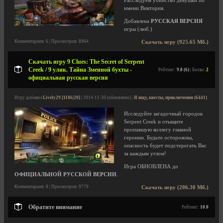
Расследуем убийство девушки по
имени Виктория.
Добавлена
РУССКАЯ ВЕРСИЯ
игры (люб.)
Комментариев: 6 | Просмотров: 8964
Скачать игру (925.65 Мб.)
Скачать игру 9 Clues: The Secret of Serpent
Creek / 9 улик. Тайна Змеиной бухты -
Рейтинг:
9.8 (6)
| Баллы:
2
официальная русская версия
Игру добавил
Lively29 [1186|20]
| 2014-11-30 (обновлено) |
Я ищу, квесты, приключения (6441)
Исследуйте загадочный городок
Serpent Creek и отыщите
пропавшую коллегу главной
героини. Будьте осторожны,
опасность будет подстерегать Вас
за каждым углом!
Игра ОБНОВЛЕНА до
ОФИЦИАЛЬНОЙ РУССКОЙ ВЕРСИИ
.
Комментариев: 8 | Просмотров: 9779
Скачать игру (206.30 Мб.)
Обратите внимание
Рейтинг:
10.0