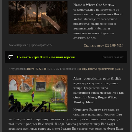
Home is Where One Starts...
-
созерцательное приключение от
независимого разработчика
David
Wehle
. Исследуйте загадочное
предместье, расположенное в
американской глубинке, и
помогите маленькой девочке
отыскать ее дом.
Комментариев: 1 | Просмотров: 5172
Скачать игру (223.89 Мб.)
Скачать игру Alum - полная версия
Рейтинга пока нет
Игру добавил
Elektra [7722|138]
| 2015-05-17 (обновлено) |
Я ищу, квесты, приключения (6441)
Alum
- атмосферная point & click
адвенчура в лучших традициях
жанра. Графически игра
напоминает таких мастодонтов как
Quest for Glory, Roger Wilco,
Monkey Island
.
Начинаете Вы игру в городе, со
странным названием, Космос. Вам
необходимо найти причину появления чумы, которая поражает всех вокруг, в
том числе и родных Вам людей. В ходе Вашего расследования у Вас будут
возникать все новые вопросы, и чем больше Вы узнаете, тем опаснее будет Ваше