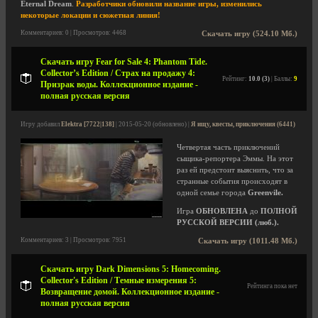
Eternal Dream
.
Разработчики обновили название игры, изменились
некоторые локации и сюжетная линия!
Комментариев: 0 | Просмотров: 4468
Скачать игру (524.10 Мб.)
Скачать игру Fear for Sale 4: Phantom Tide.
Collector’s Edition / Страх на продажу 4:
Рейтинг:
10.0 (3)
| Баллы:
9
Призрак воды. Коллекционное издание -
полная русская версия
Игру добавил
Elektra [7722|138]
| 2015-05-20 (обновлено) |
Я ищу, квесты, приключения (6441)
Четвертая часть приключений
сыщика-репортера Эммы. На этот
раз ей предстоит выяснить, что за
странные события происходят в
одной семье города
Greenvile.
Игра
ОБНОВЛЕНА
до
ПОЛНОЙ
РУССКОЙ ВЕРСИИ (люб.).
Комментариев: 3 | Просмотров: 7951
Скачать игру (1011.48 Мб.)
Скачать игру Dark Dimensions 5: Homecoming.
Collector's Edition / Темные измерения 5:
Рейтинга пока нет
Возвращение домой. Коллекционное издание -
полная русская версия