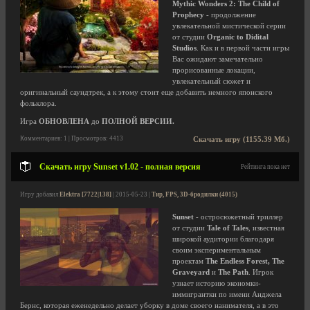
Mythic Wonders 2: The Child of
Prophecy
- продолжение
увлекательной мистической серии
от студии
Organic to Didital
Studios
. Как и в первой части игры
Вас ожидают замечательно
прорисованные локации,
увлекательный сюжет и
оригинальный саундтрек, а к этому стоит еще добавить немного японского
фольклора.
Игра
ОБНОВЛЕНА
до
ПОЛНОЙ ВЕРСИИ.
Комментариев: 1 | Просмотров: 4413
Скачать игру (1155.39 Мб.)
Скачать игру Sunset v1.02 - полная версия
Рейтинга пока нет
Игру добавил
Elektra [7722|138]
| 2015-05-23 |
Тир, FPS, 3D-бродилки (4015)
Sunset
- остросюжетный триллер
от студии
Tale of Tales
, известная
широкой аудитории благодаря
своим экспериментальным
проектам
The Endless Forest, The
Graveyard
и
The Path
. Игрок
узнает историю экономки-
иммигрантки по имени Анджела
Бернс, которая еженедельно делает уборку в доме своего нанимателя, а в это