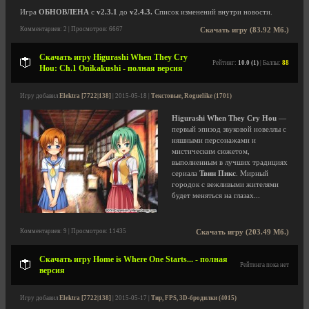
Игра
ОБНОВЛЕНА
с
v2.3.1
до
v2.4.3.
Список изменений внутри новости.
Комментариев: 2 | Просмотров: 6667
Скачать игру (83.92 Мб.)
Скачать игру Higurashi When They Cry
Рейтинг:
10.0 (1)
| Баллы:
88
Hou: Ch.1 Onikakushi - полная версия
Игру добавил
Elektra [7722|138]
| 2015-05-18 |
Текстовые, Roguelike (1701)
Higurashi When They Cry Hou
—
первый эпизод звуковой новеллы с
няшными персонажами и
мистическим сюжетом,
выполненным в лучших традициях
сериала
Твин Пикс
. Мирный
городок с вежливыми жителями
будет меняться на глазах...
Комментариев: 9 | Просмотров: 11435
Скачать игру (203.49 Мб.)
Скачать игру Home is Where One Starts... - полная
Рейтинга пока нет
версия
Игру добавил
Elektra [7722|138]
| 2015-05-17 |
Тир, FPS, 3D-бродилки (4015)