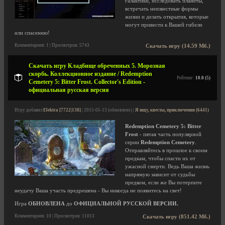
галактики, исследовать планеты,
встречать неизвестные формы
жизни и делать открытия, которые
могут привести к Вашей гибели
или спасению!
Комментариев: 1 | Просмотров: 5743
Скачать игру (14.59 Мб.)
Скачать игру Кладбище обреченных 5. Морозная
скорбь. Коллекционное издание / Redemption
Рейтинг:
10.0 (5)
Cemetery 5: Bitter Frost. Collector's Edition -
официальная русская версия
Игру добавил
Elektra [7722|138]
| 2015-05-13 (обновлено) |
Я ищу, квесты, приключения (6441)
Redemption Cemetery 5: Bitter
Frost
- пятая часть популярной
серии
Redemption Cemetery
.
Отправляйтесь в прошлое к своим
предкам, чтобы спасти их от
ужасной смерти. Ведь Ваша жизнь
напрямую зависит от судьбы
предком, если же Вы потерпите
неудачу Ваша участь предрешена - Вы никогда не появитесь на свет!
Игра
ОБНОВЛЕНА
до
ОФИЦИАЛЬНОЙ РУССКОЙ ВЕРСИИ.
Комментариев: 10 | Просмотров: 11013
Скачать игру (851.42 Мб.)