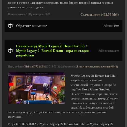
время в городе назревает революция, подробности которой главная героиня
узнает не выходя из дома.
Комментариев: 3 | Просмотров: 6021
Скачать игру (482.53 Мб.)
Обратите внимание
Рейтинг:
10.0
Скачать игру Mystic Legacy 2: Dream for Life /
Mystic Legacy 2: Eternal Dream - игра на стадии
Рейтинга пока нет
разработки
Игру добавил
Elektra [7722|138]
| 2015-05-21 (обновлено) |
Я ищу, квесты, приключения (6441)
Mystic Legacy 2: Dream for Life
-
вторая часть сказочно-
мистической игрушки в жанре "я
ищу" от
Foxy Game Studios
.
Помогите главной героини спасти
своего племянника, который уснул
и оказался в плену собственных
снов. Не забудьте взять с собой
магическую лупу, которая может материализовать предметы из детских
рисунков.
Игра
ОБНОВЛЕНА
с
Mystic Legacy 2: Dream for Life
на
Mystic Legacy 2: