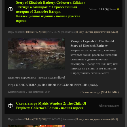
Story of Elizabeth Bathory. Collector's Edition /
Легенды о вампирах 2: Нерассказанная
Рейтинг:
10.0 (3)
| Баллы:
8
история об Элизабет Батори.
Коллекционное издание - полная русская
версия
Игру добавил
Elektra [7722|138]
| 2015-05-26 (обновлено) |
Я ищу, квесты, приключения (6441)
Vampire Legends 2: The Untold
Story of Elizabeth Bathory
-
вторая часть серии игр, в основу
которых вошли реальные истории
связанные с деятельностью
вампиров. Правда это или нет, нам
никогда не узнать, а вот поиграть
и представить себя на месте
главного персонажа - всегда пожалуйста!
Игра
ОБНОВЛЕНА
до
ПОЛНОЙ РУССКОЙ ВЕРСИИ (люб.).
Комментариев: 2 | Просмотров: 9644
Скачать игру (934.69 Мб.)
Скачать игру Mythic Wonders 2: The Child Of
Рейтинга пока нет
Prophecy. Collector's Edition - полная версия
Игру добавил
Elektra [7722|138]
| 2015-05-26 (обновлено) |
Я ищу, квесты, приключения (6441)