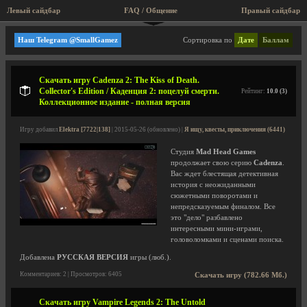
Левый сайдбар
FAQ / Общение
Пра
Я ищу, квесты, приключения
Наш Telegram @SmallGamez
Сортировка по
Дате
Баллам
Скачать игру Cadenza 2: The Kiss of Death.
Collector's Edition / Каденция 2: поцелуй смерти.
Рейтинг:
10.0 (3)
Коллекционное издание - полная версия
Игру добавил
Elektra [7722|138]
| 2015-05-26 (обновлено) |
Я ищу, квесты, приключения (6441)
Студия
Mad Head Games
продолжает свою серию
Cadenza
.
Вас ждет блестящая детективная
история с неожиданными
сюжетными поворотами и
непредсказуемым финалом. Все
это "дело" разбавлено
интересными мини-играми,
головоломками и сценами поиска.
Добавлена
РУССКАЯ ВЕРСИЯ
игры (люб.).
Комментариев: 2 | Просмотров: 6405
Скачать игру (782.66 Мб.)
Скачать игру Vampire Legends 2: The Untold