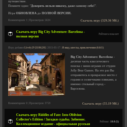
путешествие.
Помните одно: "
Доверять нельзя никому, даже самому себе!
".
Игра
ОБНОВЛЕНА
до
ПОЛНОЙ ВЕРСИИ.
Комментариев: 1 | Просмотров: 5634
Скачать игру (329.36 Мб.)
Скачать игру Big City Adventure: Barcelona -
Рейтинга пока нет
полная версия
Игру добавил
Lively29 [1186|20]
| 2015-05-17 |
Я ищу, квесты, приключения (6441)
Big City Adventure: Barcelona
-
десятая часть классического
поиска с мини-играми от студии
Jolly Bear Games. На это раз Вы
отправитесь в прекрасное место с
горами и солнечными пляжами, а
именно стильный город -
Барселона.
Комментариев: 0 | Просмотров: 3759
Скачать игру (55.19 Мб.)
Скачать игру Riddles of Fate: Into Oblivion
Collector's Edition / Загадки судьбы. Забвение.
Рейтинг:
10.0 (5)
Коллекционное издание - официальная русская