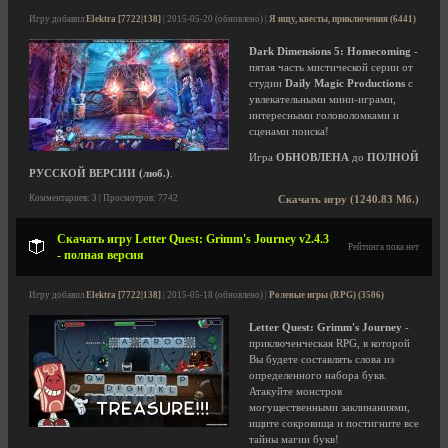
Игру добавил
Elektra [7722|138]
| 2015-05-20 (обновлено) |
Я ищу, квесты, приключения (6441)
Dark Dimensions 5: Homecoming
-
пятая часть мистической серии от
студии
Daily Magic Productions
с
увлекательными мини-играми,
интересными головоломками и
сценами поиска!
Игра
ОБНОВЛЕНА
до
ПОЛНОЙ
РУССКОЙ ВЕРСИИ (люб.)
.
Комментариев: 3 | Просмотров: 7742
Скачать игру (1240.83 Мб.)
Скачать игру Letter Quest: Grimm's Journey v2.4.3
Рейтинга пока нет
- полная версия
Игру добавил
Elektra [7722|138]
| 2015-05-18 (обновлено) |
Ролевые игры (RPG) (3506)
Letter Quest: Grimm's Journey
-
приключенческая RPG, в которой
Вы будете составлять слова из
определенного набора букв.
Атакуйте монстров
могущественными заклинаниями,
ищите сокровища и постигните все
тайны магии букв!