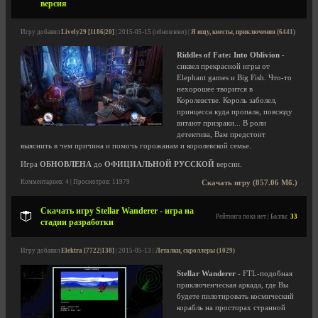
версия
Игру добавил
Lively29 [1186|20]
| 2015-05-15 (обновлено) |
Я ищу, квесты, приключения (6441)
Riddles of Fate: Into Oblivion
-
сиквел прекрасной игры от
Elephant games и Big Fish. Что-то
нехорошее творится в
Королевстве. Король заболел,
принцесса куда пропала, повсюду
витают призраки... В роли
детектива, Вам предстоит
выяснить в чем причина и помочь горожанам и королевской семье.
Игра
ОБНОВЛЕНА
до
ОФИЦИАЛЬНОЙ РУССКОЙ
версии.
Комментариев: 4 | Просмотров: 11979
Скачать игру (857.06 Мб.)
Скачать игру Stellar Wanderer - игра на
Рейтинга пока нет | Баллы:
33
стадии разработки
Игру добавил
Elektra [7722|138]
| 2015-05-13 |
Леталки, скроллеры (1029)
Stellar Wanderer
- FTL-подобная
приключенческая аркада, где Вы
будете пилотировать космический
корабль на просторах странной