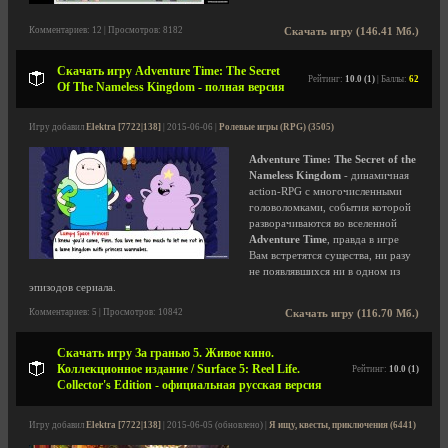
Комментариев: 12 | Просмотров: 8182
Скачать игру (146.41 Мб.)
Скачать игру Adventure Time: The Secret
Рейтинг:
10.0 (1)
| Баллы:
62
Of The Nameless Kingdom - полная версия
Игру добавил
Elektra [7722|138]
| 2015-06-06 |
Ролевые игры (RPG) (3505)
Adventure Time: The Secret of the
Nameless Kingdom
- динамичная
аction-RPG с многочисленными
головоломками, события которой
разворачиваются во вселенной
Adventure Time
, правда в игре
Вам встретятся существа, ни разу
не появлявшихся ни в одном из
эпизодов сериала.
Комментариев: 5 | Просмотров: 10842
Скачать игру (116.70 Мб.)
Скачать игру За гранью 5. Живое кино.
Коллекционное издание / Surface 5: Reel Life.
Рейтинг:
10.0 (1)
Collector's Edition - официальная русская версия
Игру добавил
Elektra [7722|138]
| 2015-06-05 (обновлено) |
Я ищу, квесты, приключения (6441)