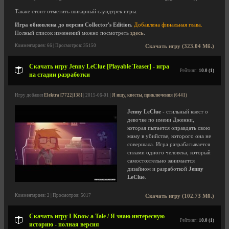
Также стоит отметить шикарный саундтрек игры.
Игра обновлена до версии Collector's Edition.
Добавлена финальная глава.
Полный список изменений можно посмотреть
здесь
.
Комментариев: 66 | Просмотров: 35150
Скачать игру (323.04 Мб.)
Скачать игру Jenny LeClue [Playable Teaser] - игра
Рейтинг:
10.0 (1)
на стадии разработки
Игру добавил
Elektra [7722|138]
| 2015-06-01 |
Я ищу, квесты, приключения (6441)
Jenny LeClue
- стильный квест о
девочке по имени Дженни,
которая пытается оправдать свою
маму в убийстве, которого она не
совершала. Игра разрабатывается
силами одного человека, который
самостоятельно занимается
дизайном и разработкой
Jenny
LeClue
.
Комментариев: 2 | Просмотров: 5017
Скачать игру (102.73 Мб.)
Скачать игру I Know a Tale / Я знаю интересную
Рейтинг:
10.0 (1)
историю - полная версия