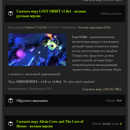
Скачать игру LOST ORBIT v1.0u1 - полная
Рейтинга пока нет
русская версия
Игру добавил
Elektra [7722|138]
| 2015-06-17 (обновлено) |
Леталки, скроллеры (1029)
Lost Orbit
- приключенческая
космическая аркада о космонавте,
который чудом остается в живых
после уничтожения его корабля.
Теперь ему предстоит долгая
дорога домой, которая будет
сопровождаться неожиданными
трудностями, среди которых будет
и встреча с иноземной цивилизацией.
Игра
ОБНОВЛЕНА
с
v1.0
до
v1.0u1
. No idea what's updated.
Комментариев: 0 | Просмотров: 6224
Скачать игру (343.62 Мб.)
Обратите внимание
Рейтинг:
10.0
Скачать игру Alexia Crow and The Cave of
Рейтинг:
6.0 (1)
| Баллы:
6
Heroes - полная версия