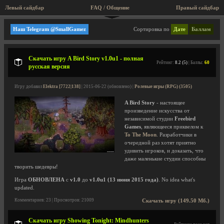
Левый сайдбар
FAQ / Общение
Правый сайдбар
Я ищу, квесты, приключения
Наш Telegram @SmallGamez
Сортировка по
Дате
Баллам
Скачать игру A Bird Story v1.0u1 - полная
Рейтинг:
8.2 (5)
| Баллы:
60
русская версия
Игру добавил
Elektra [7722|138]
| 2015-06-22 (обновлено) |
Ролевые игры (RPG) (3505)
A Bird Story
- настоящее
произведение искусства от
независимой студии
Freebird
Games
, являющееся приквелом к
To The Moon
. Разработчики в
очередной раз хотят приятно
удивить игроков, и доказать, что
даже маленькие студии способны
творить шедевры!
Игра
ОБНОВЛЕНА
с
v1.0
до
v1.0u1 (13 июня 2015 года)
. No idea what's
updated.
Комментариев: 23 | Просмотров: 21009
Скачать игру (149.50 Мб.)
Скачать игру Showing Tonight: Mindhunters