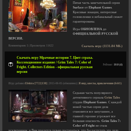
Пятая часть замечательной серии
Surface
от
Elephant Games
.
Красивые локации, интересные
головоломки и небанальный сюжет
гарантированы.
Игра
ОБНОВЛЕНА
до
ОФИЦИАЛЬНОЙ РУССКОЙ
ВЕРСИИ.
Комментариев: 5 | Просмотров: 11622
Скачать игру (1131.84 Мб.)
Скачать игру Мрачные истории 7. Цвет страха.
Коллекционное издание / Grim Tales 7: Color of
Рейтинг:
10.0 (4)
Fright. Collectors Edition - официальная русская
версия
Игру добавил
Elektra [7722|138]
| 2015-06-05 (обновлено) |
Я ищу, квесты, приключения (6441)
Седьмая часть популярного
детективного сериала
Grim Tales
студии
Elephant Games
. С каждой
новой частью серии дела
становятся все запутаннее, а
главной героине угрожает все
большая опасность.
Grim Tales 7:
Color of Fright
не стала
исключением, и Вам придется сильно постараться, что бы распутать это дело.