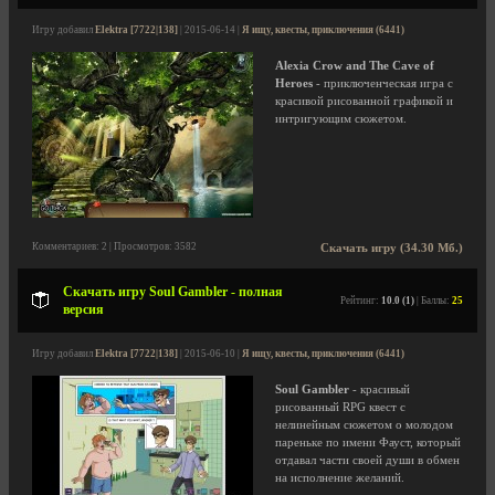
Игру добавил
Elektra [7722|138]
| 2015-06-14 |
Я ищу, квесты, приключения (6441)
Alexia Crow and The Cave of
Heroes
- приключенческая игра с
красивой рисованной графикой и
интригующим сюжетом.
Комментариев: 2 | Просмотров: 3582
Скачать игру (34.30 Мб.)
Скачать игру Soul Gambler - полная
Рейтинг:
10.0 (1)
| Баллы:
25
версия
Игру добавил
Elektra [7722|138]
| 2015-06-10 |
Я ищу, квесты, приключения (6441)
Soul Gambler
- красивый
рисованный RPG квест с
нелинейным сюжетом о молодом
пареньке по имени Фауст, который
отдавал части своей души в обмен
на исполнение желаний.