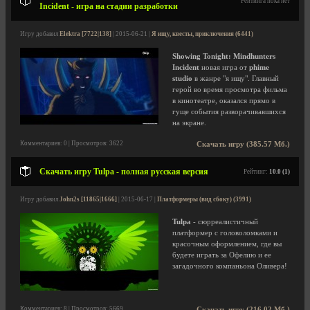
Рейтинга пока нет
Incident - игра на стадии разработки
Игру добавил
Elektra [7722|138]
| 2015-06-21 |
Я ищу, квесты, приключения (6441)
Showing Tonight: Mindhunters
Incident
новая игра от
phime
studio
в жанре "я ищу". Главный
герой во время просмотра фильма
в кинотеатре, оказался прямо в
гуще события разворачивавшихся
на экране.
Комментариев: 0 | Просмотров: 3622
Скачать игру (385.57 Мб.)
Скачать игру Tulpa - полная русская версия
Рейтинг:
10.0 (1)
Игру добавил
John2s [11865|1666]
| 2015-06-17 |
Платформеры (вид сбоку) (3991)
Tulpa
- сюрреалистичный
платформер с головоломками и
красочным оформлением, где вы
будете играть за Офелию и ее
загадочного компаньона Оливера!
Комментариев: 8 | Просмотров: 5669
Скачать игру (216.02 Мб.)