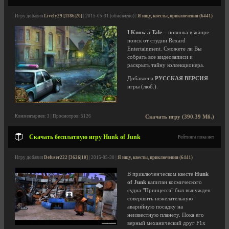
Игру добавил
Lively29 [1186|20]
| 2015-05-31 (обновлено) |
Я ищу, квесты, приключения (6441)
I Know a Tale
– новинка в жанре
поиск от студии Rexard
Entertainment. Сможете ли Вы
собрать все видеозаписи и
раскрыть тайну коллекционера.
Добавлена
РУССКАЯ ВЕРСИЯ
игры (люб.).
Комментариев: 3 | Просмотров: 5126
Скачать игру (390.39 Мб.)
Скачать бесплатную игру Hunk of Junk
Рейтинга пока нет
Игру добавил
Defuser222 [3626|10]
| 2015-05-30 |
Я ищу, квесты, приключения (6441)
В приключенческом квесте
Hunk
of Junk
капитан космического
судна "Принцесса" был вынужден
совершить нежелательную
аварийную посадку на
неизвестную планету. Пока его
верный механический друг F1x