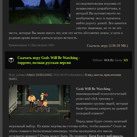
исследовательская игрушка от
независимого разработчика, в
которой Вы путешествуете по
необычному лесу и пытаетесь
найти дорогу домой. Все кажется
смутно знакомым, но те ли это
места, которые Вы знали много лет, или это нечто абсолютно новое, и путь к
родным краям может длиться целую вечность.
Комментариев: 0 | Просмотров: 3303
Скачать игру (130.10 Мб.)
Скачать игру Gods Will Be Watching -
Рейтинг:
10.0 (9)
| Баллы:
325
торрент, полная русская версия
Игру добавил
John2s [11865|1666]
| 2015-06-03 (обновлено) |
Я ищу, квесты, приключения
(6441)
Gods Will Be Watching
-
инновационный психологический
point-and-click триллер о
выживании группы людей, которые
были брошены умирать на далекой
холодной планете!
Перед вами будет стоять нелегкий
моральный выбор. На какие жертвы вы готовы пойти, чтобы выжить? Стоит ли
убить ставшего бесполезным инженера, чтобы прокормить его мясом
остальную команду? Очень может быть. Но помните:
боги будут наблюдать
.