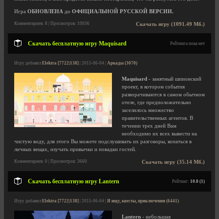
Игра
ОБНОВЛЕНА
до
ОФИЦИАЛЬНОЙ РУССКОЙ ВЕРСИИ.
Комментариев: 8 | Просмотров: 10936
Скачать игру (1091.49 Мб.)
Скачать бесплатную игру Maquisard
Рейтинга пока нет
Игру добавил
Elektra [7722|138]
| 2015-06-04 |
Аркады (3070)
Maquisard
- занятный шпионский
проект, в котором события
разворачиваются в самом обычном
отеле, где предположительно
заселилось множество
правительственных агентов. В
течении трех дней Вам
необходимо их всех вывести на
чистую воду, для этого Вы можете подслушивать их разговоры, копаться в
личных вещах, изучать привычки и повадки гостей.
Комментариев: 0 | Просмотров: 3660
Скачать игру (35.14 Мб.)
Скачать бесплатную игру Lantern
Рейтинг:
10.0 (1)
Игру добавил
Elektra [7722|138]
| 2015-06-04 |
Я ищу, квесты, приключения (6441)
Lantern
- небольшая