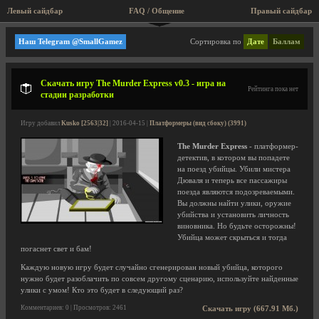
Левый сайдбар
FAQ / Общение
Правый сайдбар
Я ищу, квесты, приключения
Наш Telegram @SmallGamez
Сортировка по
Дате
Баллам
Скачать игру The Murder Express v0.3 - игра на
Рейтинга пока нет
стадии разработки
Игру добавил
Kusko [2563|32]
| 2016-04-15 |
Платформеры (вид сбоку) (3991)
The Murder Express
- платформер-
детектив, в котором вы попадете
на поезд убийцы. Убили мистера
Дюваля и теперь все пассажиры
поезда являются подозреваемыми.
Вы должны найти улики, оружие
убийства и установить личность
виновника. Но будьте осторожны!
Убийца может скрыться и тогда
погаснет свет и бам!
Каждую новую игру будет случайно сгенерирован новый убийца, которого
нужно будет разоблачить по совсем другому сценарию, используйте найденные
улики с умом! Кто это будет в следующий раз?
Комментариев: 0 | Просмотров: 2461
Скачать игру (667.91 Мб.)