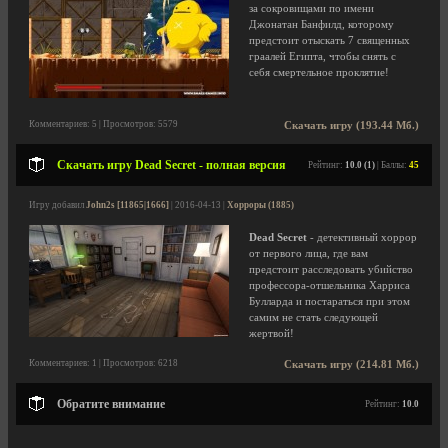
за сокровищами по имени
Джонатан Банфилд, которому
предстоит отыскать 7 священных
граалей Египта, чтобы снять с
себя смертельное проклятие!
Комментариев: 5 | Просмотров: 5579
Скачать игру (193.44 Мб.)
Скачать игру Dead Secret - полная версия
Рейтинг:
10.0 (1)
| Баллы:
45
Игру добавил
John2s [11865|1666]
| 2016-04-13 |
Хорроры (1885)
Dead Secret
- детективный хоррор
от первого лица, где вам
предстоит расследовать убийство
профессора-отшельника Харриса
Булларда и постараться при этом
самим не стать следующей
жертвой!
Комментариев: 1 | Просмотров: 6218
Скачать игру (214.81 Мб.)
Обратите внимание
Рейтинг:
10.0