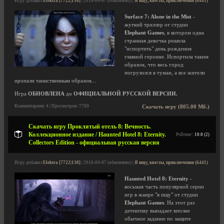
Игру добавил
Elektra [7722|138]
| 2016-04-07 (обновлено) |
Я ищу, квесты, приключения (6441)
Surface 7: Alone in the Mist
-
жуткий триллер от студии
Elephant Games
, в котором одна
странная девочка решила
"испортить" день рождения
главной героине. Испортила таким
образом, что весь город
погрузился в туман, а все жители
пропали таинственным образом...
Игра
ОБНОВЛЕНА
до
ОФИЦИАЛЬНОЙ РУССКОЙ ВЕРСИИ.
Комментариев: 4 | Просмотров: 7769
Скачать игру (805.00 Мб.)
Скачать игру Проклятый отель 8: Вечность.
Коллекционное издание / Haunted Hotel 8: Eternity.
Рейтинг:
10.0 (2)
Collectors Edition - официальная русская версия
Игру добавил
Elektra [7722|138]
| 2016-04-07 (обновлено) |
Я ищу, квесты, приключения (6441)
Haunted Hotel 8: Eternity
-
восьмая часть популярной серии
игр в жанре "я ищу" от студии
Elephant Games
. На этот раз
детективу выпадает вполне
обычное задание по защите