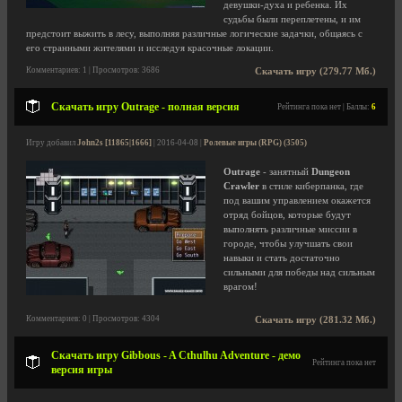
девушки-духа и ребенка. Их
судьбы были переплетены, и им
предстоит выжить в лесу, выполняя различные логические задачки, общаясь с
его странными жителями и исследуя красочные локации.
Комментариев: 1 | Просмотров: 3686
Скачать игру (279.77 Мб.)
Скачать игру Outrage - полная версия
Рейтинга пока нет | Баллы:
6
Игру добавил
John2s [11865|1666]
| 2016-04-08 |
Ролевые игры (RPG) (3505)
Outrage
- занятный
Dungeon
Crawler
в стиле киберпанка, где
под вашим управлением окажется
отряд бойцов, которые будут
выполнять различные миссии в
городе, чтобы улучшать свои
навыки и стать достаточно
сильными для победы над сильным
врагом!
Комментариев: 0 | Просмотров: 4304
Скачать игру (281.32 Мб.)
Скачать игру Gibbous - A Cthulhu Adventure - демо
Рейтинга пока нет
версия игры