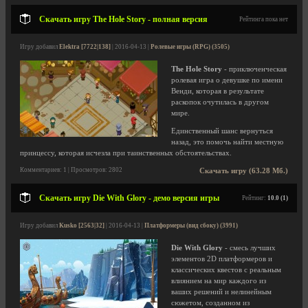
Скачать игру The Hole Story - полная версия
Рейтинга пока нет
Игру добавил
Elektra [7722|138]
| 2016-04-13 |
Ролевые игры (RPG) (3505)
The Hole Story
- приключенческая
ролевая игра о девушке по имени
Венди, которая в результате
раскопок очутилась в другом
мире.
Единственный шанс вернуться
назад, это помочь найти местную
принцессу, которая исчезла при таинственных обстоятельствах.
Комментариев: 1 | Просмотров: 2802
Скачать игру (63.28 Мб.)
Скачать игру Die With Glory - демо версия игры
Рейтинг:
10.0 (1)
Игру добавил
Kusko [2563|32]
| 2016-04-13 |
Платформеры (вид сбоку) (3991)
Die With Glory
- смесь лучших
элементов 2D платформеров и
классических квестов с реальным
влиянием на мир каждого из
ваших решений и нелинейным
сюжетом, созданном из