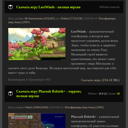
Скачать игру LostWinds - полная версия
Рейтинга пока нет
Игру добавил
MrAnonymouse [119|282]
, ред.
Elektra [7722|138]
| 2016-04-14 |
Платформеры
(вид сбоку) (3991)
LostWinds
– приключенческий
платформер, в котором вам
предстоит управлять духом ветра
Энри, чтобы помочь и защитить
мальчишку по имени Току.
Маленький герой является
единственным, кто может снять
проклятие с мира Мистралис и
одолеть злого духа Баласара. Исследуя магический мир, вы откроете для себя
много чудес и тайн.
Комментариев: 0 | Просмотров: 4453
Скачать игру (216.14 Мб.)
Скачать игру Pharaoh Rebirth+ - торрент,
Рейтинг:
10.0 (1)
| Баллы:
18
полная версия
Игру добавил
John2s [11865|1666]
| 2016-04-13 |
Платформеры (вид сбоку) (3991)
Pharaoh Rebirth+
- увлекательный
приключенческий экшен-
платформер об ушастом охотнике