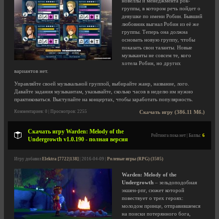
новеллы и менеджмента рок-
группы, в котором речь пойдет о
девушке по имени Робин. Бывший
любовник выгнал Робин из её же
группы. Теперь она должна
основать новую группу, чтобы
показать свои таланты. Новые
музыканты не совсем те, кого
хотела Робин, но других
вариантов нет.
Управляйте своей музыкальной группой, выбирайте жанр, название, лого.
Давайте задания музыкантам, указывайте, сколько часов в неделю им нужно
практиковаться. Выступайте на концертах, чтобы заработать популярность.
Комментариев: 0 | Просмотров: 2255
Скачать игру (386.11 Мб.)
Скачать игру Warden: Melody of the
Рейтинга пока нет | Баллы:
6
Undergrowth v1.0.190 - полная версия
Игру добавил
Elektra [7722|138]
| 2016-04-09 |
Ролевые игры (RPG) (3505)
Warden: Melody of the
Undergrowth
– зельдоподобная
экшен-рпг, сюжет которой
повествует о трех героях:
молодом принце, отправившемся
на поиски потерянного бога,