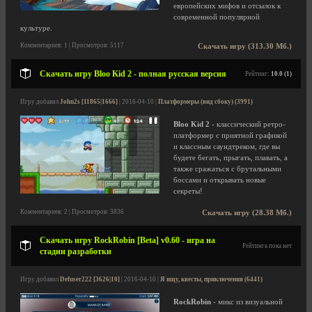
европейских мифов и отсылок к
современной популярной
культуре.
Комментариев: 1 | Просмотров: 5117
Скачать игру (313.30 Мб.)
Скачать игру Bloo Kid 2 - полная русская версия
Рейтинг:
10.0 (1)
Игру добавил
John2s [11865|1666]
| 2016-04-10 |
Платформеры (вид сбоку) (3991)
Bloo Kid 2
- классический ретро-
платформер с приятной графикой
и классным саундтреком, где вы
будете бегать, прыгать, плавать, а
также сражаться с брутальными
боссами и открывать новые
секреты!
Комментариев: 2 | Просмотров: 3836
Скачать игру (28.38 Мб.)
Скачать игру RockRobin [Beta] v0.60 - игра на
Рейтинга пока нет
стадии разработки
Игру добавил
Defuser222 [3626|10]
| 2016-04-10 |
Я ищу, квесты, приключения (6441)
RockRobin
- микс из визуальной