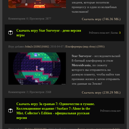
злодеев, которые похитили
принцессу и один из волшебных
талисманов!
Комментариев: 0 | Просмотров: 2877
Скачать игру (746.36 Мб.)
Скачать игру Star Surveyor - демо версия
Рейтинга пока нет | Баллы:
3
игры
Игру добавил
John2s [11865|1666]
| 2016-04-07 |
Платформеры (вид сбоку) (3991)
Star Surveyor
- исследовательский
8-битный платформер в стиле
Metroidvania
, по сюжету
которого вы отправитесь на
далекую планету, чтобы найти там
признаки жизни и затем отправить
эти данные на Землю!
Комментариев: 2 | Просмотров: 2568
Скачать игру (230.29 Мб.)
Скачать игру За гранью 7: Одиночество в тумане.
Коллекционное издание / Surface 7: Alone in the
Рейтинга пока нет
Mist. Collector's Edition - официальная русская
версия