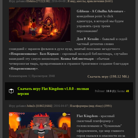
Игру добавил
Elektra [7722|138]
| 2016-04-08 |
Я ищу, квесты, приключения (6441)
Gibbous - A Cthulhu Adventure
-
комедийная point 'n click
адвенчура, в которой мы будем
управлять сразу тремя
персонажами!
Дон Р. Кетайп
– бывалый и седой
частный детектив словно
сошедший с экраном фильмов в духе нуар, занятый поисками загадочного
«Некрономикона»
.
Базз Керван
– скромный молодой библиотекарь, случайно
нашедший эту самую книженцию.
Кошка библиотекаря
- обычная
четвероногая тварь, превратившаяся в странное брюзгливое создание благодаря
«Некрономикону»
.
Комментариев: 1 | Просмотров: 3948
Скачать игру (198.12 Мб.)
Скачать игру Flat Kingdom v1.0.0 - полная
Рейтинг:
10.0 (1)
| Баллы:
48
версия
Игру добавил
John2s [11865|1666]
| 2016-04-07 |
Платформеры (вид сбоку) (3991)
Flat Kingdom
- красивый
сказочный платформер с
головоломками и "бумажным"
оформлением, где мир главного
героя оказался в опасности из-за