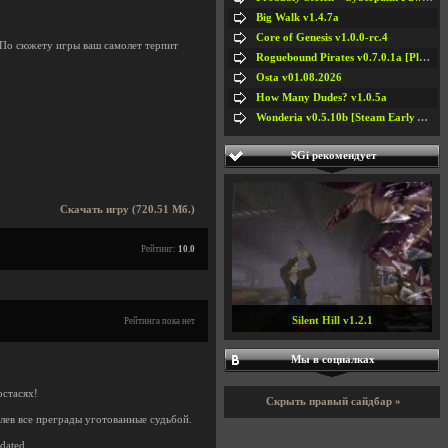
Big Walk v1.4.7a
Core of Genesis v1.0.0-rc.4
 По сюжету игры ваш самолет терпит
Roguebound Pirates v0.7.0.1a [Playtest]
Osta v01.08.2026
How Many Dudes? v1.0.5a
Wonderia v0.5.10b [Steam Early Access]
SGi рекомендует
Скачать игру (720.51 Мб.)
Рейтинг:
10.0
Silent Hill v1.2.1
Рейтинга пока нет
Мы в социалках
остасях!
Скрыть правый сайдбар »
ев все преграды уготованные судьбой.
pdated.