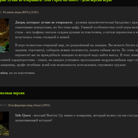
ые лучше не открывать / Don't open the doors! - демо версия игры
9 |
Ролевые игры (RPG) (3505)
Двери, которые лучше не открывать
- ролевая приключенческая бродилка с кр
сюжетными поворотами, но без тонн цифр. Главной особенностью этой игры мо
стиль - вся графика сначала создана руками из пластелина, а потом перенесена в 
получилась очень стильной и живой.
В игре полностью открытый мир, но разделённый на локации. Вы можете бегать и
задания, торговать), собирать всякие полезности, искать тайные места. По этим 
переносит вас во враждебную локацию из которой надо найти выход. В этих лока
 ролевой характеристики - опыта, но каждое успешное прохождение недружелюбных карт сп
 например, крафт лечебных зелий или возможность использовать стрелковое оружие.
stioп
, но из пластилина.
 полная версия
04-17 |
Платформеры (вид сбоку) (3991)
Side Quest
- веселый Beat'em Up экшен о поваренке, который волею случая стал р
захватывающей истории!