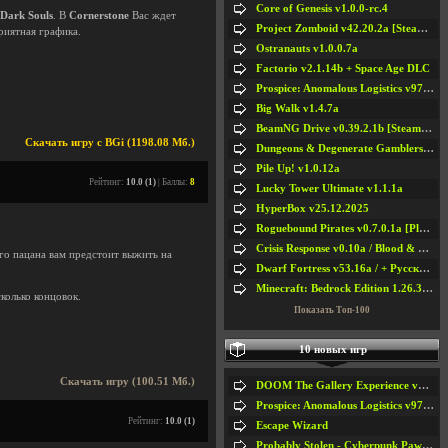
Core of Genesis v1.0.0-rc.4
Dark Souls
. В
Cornerstone
Вас ждет
Project Zomboid v42.20.2a [Steam Early Access]
приятная графика.
Ostranauts v1.0.0.7a
Factorio v2.1.14b + Space Age DLC
Prospice: Anomalous Logistics v97 [Playtest]
Big Walk v1.4.7a
BeamNG Drive v0.39.2.1b [Steam Early Access]
Скачать игру с BGi (1198.08 Мб.)
Dungeons & Degenerate Gamblers v2.0.2a
Pile Up! v1.0.12a
Рейтинг:
10.0 (1)
| Баллы:
8
Lucky Tower Ultimate v1.1.1a
HyperBox v25.12.2025
Roguebound Pirates v0.7.0.1a [Playtest]
Crisis Response v0.10a / Blood & Bullet
его пацана вам предстоит выжить на
Dwarf Fortress v53.16a / + Русская Версия v50.12a
Minecraft: Bedrock Edition 1.26.33.1a / + TLauncher v2.89
колько концовок.
Показать Топ-100
10 новых игр
Скачать игру (100.51 Мб.)
DOOM The Gallery Experience v1.4.2
Prospice: Anomalous Logistics v97 [Playtest]
Рейтинг:
10.0 (1)
Escape Wizard
Probably Stolen - Cyberpunk Pawnshop Simulator v048c [Playtest]