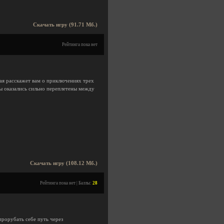
Скачать игру (91.71 Мб.)
Рейтинга пока нет
я расскажет вам о приключениях трех
бы оказались сильно переплетены между
Скачать игру (108.12 Мб.)
Рейтинга пока нет | Баллы:
28
прорубать себе путь через