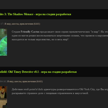
les 3: The Shadow Menace - игра на стадии разработки
-17 |
Я ищу, квесты, приключения (6441)
Студия
Friendly Cactus
продолжает свою серию приключенческих "я ищу". На этот
один из магов решил воспользоваться запретными силами, что привело к нарушен
находится не только королевство, но и весь мир!
ield: Old Timey Detective v0.1 - игра на стадии разработки
-04-16 |
Я ищу, квесты, приключения (6441)
Действия этой point'n'click адвенчуры разворачиваются в Old York City, где Вы и
раскрываете странное дело с пищевым отравлением в закусочной.