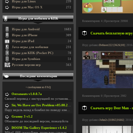
Игры для Linux
239
Игры для Mac OS X
272
Игры для мобилок и КПК
Комментариев: 4 | Просмотров: 20900
Игры для Android
1683
Скачать бесплатную игру 
Игры для iPhone
309
Игры для iPad
24
Игру добавил
Defuser222 [3626|10]
| 2016
Java-игры для мобилки
231
Игры для КПК (Pocket PC)
78
Игры для Symbian
51
Русские версии игр
563
Последние комментарии
+ сообщения из FAQ
Ostranauts v1.0.0.7a
Комментариев: 0 | Просмотров: 2982
Свежий перевод с инструкцией по установкеhttps://g
Sir, We Have an Orc Problem v05.08.2026
Скачать игру Deer Man - 
Пару недель назад я бомбил по поводу изменения мин
Granny 3 v1.2
Игру добавил
John2s [11865|1666]
| 2016-
Обновите до последней версии, пожалуйста
DOOM The Gallery Experience v1.4.2
Mihail_666 сказал:Блин, прикольно сделали с монетк