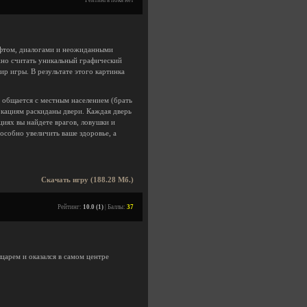
Рейтинга пока нет
афтом, диалогами и неожиданными
жно считать уникальный графический
мир игры. В результате этого картинка
 общается с местным населением (брать
локациям раскиданы двери. Каждая дверь
циях вы найдете врагов, ловушки и
особно увеличить ваше здоровье, а
Скачать игру (188.28 Мб.)
Рейтинг:
10.0 (1)
| Баллы:
37
ыцарем и оказался в самом центре