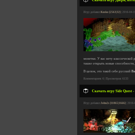
Скачать игру Двери, котор
Игру добавил
Kusko [2563|32]
| 2016-04-1
монетки. У вас нету классической
также открыть новые способности,
В целом, это такой себе русский
Ba
Комментариев: 6 | Просмотров: 6133
Скачать игру Side Quest -
Игру добавил
John2s [11865|1666]
| 2016-