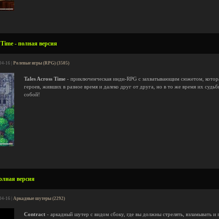
 Time - полная версия
04-16 |
Ролевые игры (RPG) (3505)
Tales Across Time
- приключенческая инди-RPG с захватывающим сюжетом, котора
героев, живших в разное время и далеко друг от друга, но в то же время их судь
собой!
полная версия
04-16 |
Аркадные шутеры (2292)
Contract
- аркадный шутер с видом сбоку, где вы должны стрелять, взламывать и 