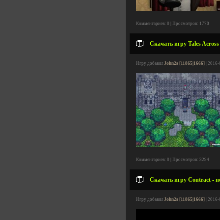
Комментариев: 0 | Просмотров: 1770
Скачать игру Tales Across
Игру добавил
John2s [11865|1666]
| 2016-
Комментариев: 0 | Просмотров: 3294
Скачать игру Contract - 
Игру добавил
John2s [11865|1666]
| 2016-