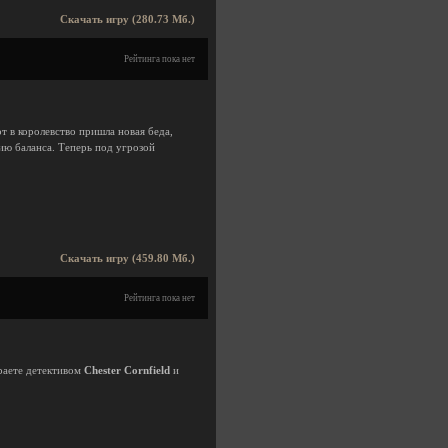
Скачать игру (280.73 Мб.)
Рейтинга пока нет
 в королевство пришла новая беда,
ию баланса. Теперь под угрозой
Скачать игру (459.80 Мб.)
Рейтинга пока нет
граете детективом
Chester Cornfield
и