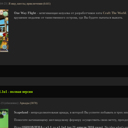
-04-23 |
Я ищу, квесты, приключения (6441)
One Way Flight
- затягивающая казуалка от разработчиков хита
Craft The World
.
крушение недалеко от таинственного острова, где Вы будете пытаться выжить.
1.1u1 - полная версия
-23 (обновлено) |
Аркады (3070)
Scapeland
- непродолжительная аркада, в которой Вы успеете побывать в трех ип
Помогите начинающему шотландскому фермеру осуществить свою мечту, преодол
Игра
ОБНОВЛЕНА
с
v1.1
до
v1.1u1 (от 21 апреля 2016 года)
. No idea what's u