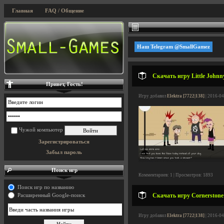
Главная
FAQ / Общение
Наш Telegram @SmallGamez
Скачать игру Little Johnn
Привет, Гость!
Игру добавил
Elektra [7722|138]
| 2016-04
Чужой компьютер
Зарегистрироваться
Забыл пароль
Поиск игр
Комментариев: 1 | Просмотров: 1893
Поиск игр по названию
Скачать игру Cornerstone:
Расширенный Google-поиск
Игру добавил
Elektra [7722|138]
| 2016-04