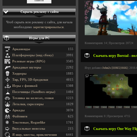
Скрыть рекламу с сайта
Чтоб скрыть всю рекламу с сайта, для начала
необходимо
зарегистрироваться
.
Игры для PC
Комментариев: 14 | Просмотров: 20724
Арканоиды
155
Платформеры (вид сбоку)
3991
Скачать игру Borstal - по
Ролевые игры (RPG)
3505
Аркадные шутеры
2292
Игру добавил
John2s [11865|1666]
| 2016-
Хорроры
1885
Тир, FPS, 3D-бродилки
4015
Игры с физикой
1308
Песочницы (Sandbox-игры)
1404
Техника на колесах, гонки
1223
Леталки, скроллеры
1029
Аркады
3070
Файтинги
625
Комментариев: 0 | Просмотров: 4715
Текстовые, Roguelike
1701
Скачать игру One Way Fli
Визуальные новеллы
215
Я ищу, квесты, приключения
6441