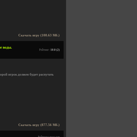
Скачать игру (108.63 Мб.)
ые воды.
Рейтинг:
10.0 (2)
оторой игрок должен будет распутать
Скачать игру (877.56 Мб.)