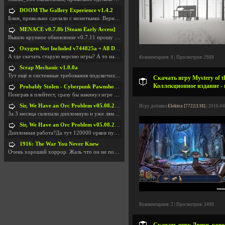
DOOM The Gallery Experience v1.4.2
Блин, прикольно сделали с монетками. Вернулся в св
MENACE v0.7.8b [Steam Early Access]
Вышло крупное обновление v0.7.11 прошу обновить
Oxygen Not Included v744825a + All DLC
А где скачать старую версию игры? А то на новой но
Комментариев: 0 | Просмотров: 2988
Scrap Mechanic v1.0.0a
Тут ещё и системные требования подскочили. Если не
Скачать игру Mystery of t
Коллекционное издание - 
Probably Stolen - Cyberpunk Pawnshop Simulator v048c [Playtest]
Поиграв в плейтест, сразу бы накинул игре наивысши
Sir, We Have an Orc Problem v05.08.2026
Игру добавил
Elektra [7722|138]
| 2016-04
За 3 месяца склепали дипломную и уже лям двести ба
Sir, We Have an Orc Problem v05.08.2026
Дипломная работа?Да тут 120000 орков путь выбирают
1916: The War You Never Knew
Очень хороший хоррор. Жаль что он не получил должн
Комментариев: 2 | Просмотров: 3499