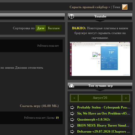
Скрыть правый сайдбар »
| Тема:
Youtube
Сортировка по
Дате
Баллам
ВАЖНО:
Некоторые плагины в вашем
браузере могут скрывать ссылки на
скачивание.
Рейтинга пока нет
ю по имени Джонни отомстить
Топ лучших игр
«
Август'26
»
Скачать игру (46.00 Мб.)
Probably Stolen - Cyberpunk Pawnshop Simulator v048c [Playtest]
Sir, We Have an Orc Problem v05.08.2026
Рейтинга пока нет | Баллы:
19
Quasimorph v1.0.562s
IRON NEST: Heavy Turret Simulator v1.0a
Deltarune v29.07.2026 [Chapters 1-5] / + RUS [Chapters 1-5]