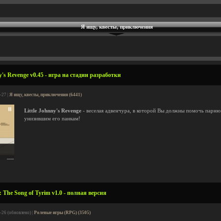
Я ищу, квесты, приключения
y's Revenge v0.45 - игра на стадии разработки
-27 |
Я ищу, квесты, приключения (6441)
Little Johnny's Revenge
- веселая адвенчура, в которой Вы должны помочь парн
унизившим его панкам!
 The Song of Tyrim v1.0 - полная версия
-26 (обновлено) |
Ролевые игры (RPG) (3505)