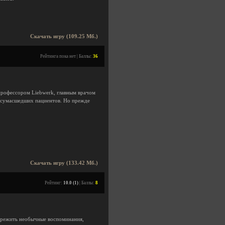
Скачать игру (109.25 Мб.)
Рейтинга пока нет | Баллы:
36
 профессором Liebwerk, главным врачом
от сумасшедших пациентов. Но прежде
Скачать игру (133.42 Мб.)
Рейтинг:
10.0 (1)
| Баллы:
8
пережить необычные воспоминания,