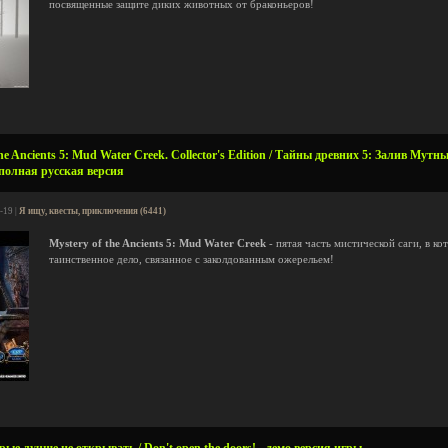
посвященные защите диких животных от браконьеров!
he Ancients 5: Mud Water Creek. Collector's Edition / Тайны древних 5: Залив Мутн
полная русская версия
-19 |
Я ищу, квесты, приключения (6441)
Mystery of the Ancients 5: Mud Water Creek
- пятая часть мистической саги, в к
таинственное дело, связанное с заколдованным ожерельем!