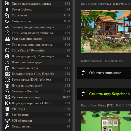
Спорт, настольные, карты
988
Игру добавил
Defuser222 [3626|10]
| 2016
Tower Defense
394
Стратегии
3780
Симуляторы
1188
Змейки, поедалки, эволюция
72
Тайм менеджмент, тайкуны
1020
Головоломки, пазлы
3035
Три в ряд, цепочки, тетрисы
686
Типа Zuma / Dynomite
98
Игры для детей, обучающие
316
Комментариев: 2 | Просмотров: 3051
Пинболы, бильярды
65
Необычные игры
1077
Обратите внимание
Большие игры (Rip, Repack)
269
Ретро-игры (DOS, Win 9x)
691
Игры пользователей
272
Сетевые / ХотСит
2320
Скачать игру Scapeland v
Русские версии игр
8412
Игры для взрослых (18+)
130
Игру добавил
Elektra [7722|138]
| 2016-04
VR-игры
399
Зомби игры
446
SGi-сборники
0
Создание игр
98