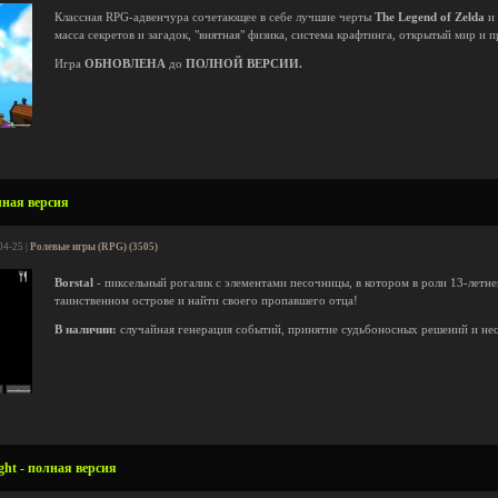
Классная RPG-адвенчура сочетающее в себе лучшие черты
The Legend of Zelda
и
масса секретов и загадок, "внятная" физика, система крафтинга, открытый мир и 
Игра
ОБНОВЛЕНА
до
ПОЛНОЙ ВЕРСИИ.
лная версия
04-25 |
Ролевые игры (RPG) (3505)
Borstal
- пиксельный рогалик с элементами песочницы, в котором в роли 13-летн
таинственном острове и найти своего пропавшего отца!
В наличии:
случайная генерация событий, принятие судьбоносных решений и нес
ght - полная версия