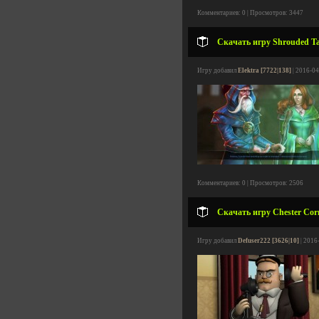
Комментариев: 0 | Просмотров: 3447
Скачать игру Shrouded Ta
Игру добавил
Elektra [7722|138]
| 2016-04
Комментариев: 0 | Просмотров: 2506
Скачать игру Chester Cornf
Игру добавил
Defuser222 [3626|10]
| 2016