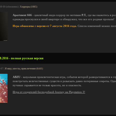
08-09 (обновлено) |
Хорроры (1885)
Apartment 666
- цикличный инди-хоррор по мотивам
P.T.
, где вы окажетесь в ро
однажды проснулся в своей квартире и обнаружил, что все его родные пропали!
Игра обновлена с версии от 7 августа 2016 года.
Список изменений можно пос
.2016 - полная русская версия
-07 |
Я ищу, квесты, приключения (6441)
ABZU
- казуальная приключенческая игра, события которой разворачиваются в гл
повстречать величественных существ и разыскать давно потерянные секреты. Одн
пучинах скрывается не только красота, но и опасность.
Игра от создателей бесподобной Journey на Playstation 3!