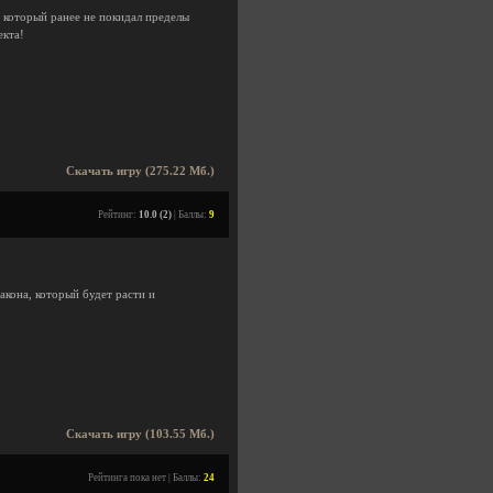
, который ранее не покидал пределы
екта!
Скачать игру (275.22 Мб.)
Рейтинг:
10.0 (2)
| Баллы:
9
кона, который будет расти и
Скачать игру (103.55 Мб.)
Рейтинга пока нет | Баллы:
24