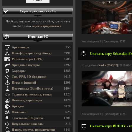
Скрыть рекламу с сайта
Чтоб скрыть всю рекламу с сайта, для начала
необходимо
зарегистрироваться
.
Игры для PC
Комментариев: 0 | Просмотров: 8737
Арканоиды
155
Платформеры (вид сбоку)
3991
Скачать игру Sebastian Fr
Ролевые игры (RPG)
3505
Аркадные шутеры
2292
Игру добавил
Kusko [2563|32]
| 2016-08-1
Хорроры
1885
Тир, FPS, 3D-бродилки
4015
Игры с физикой
1308
Песочницы (Sandbox-игры)
1404
Техника на колесах, гонки
1223
Леталки, скроллеры
1029
Аркады
3070
Файтинги
625
Комментариев: 0 | Просмотров: 4528
Текстовые, Roguelike
1701
Визуальные новеллы
215
Скачать игру BUDDY - то
Я ищу, квесты, приключения
6441