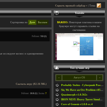
Скрыть правый сайдбар »
| Тема:
Youtube
Сортировка по
Дате
Баллам
ВАЖНО:
Некоторые плагины в вашем
браузере могут скрывать ссылки на
скачивание.
Рейтинг:
9.0 (1)
рые исследуют космос и одновременно
Топ лучших игр
«
Август'26
»
Скачать игру (82.16 Мб.)
Probably Stolen - Cyberpunk Pawnshop Simulator v048c [Playtest]
Sir, We Have an Orc Problem v05.08.2026
Рейтинг:
10.0 (1)
| Баллы:
7
Quasimorph v1.0.562s
IRON NEST: Heavy Turret Simulator v1.0a
Core of Genesis v1.0.0-rc.4