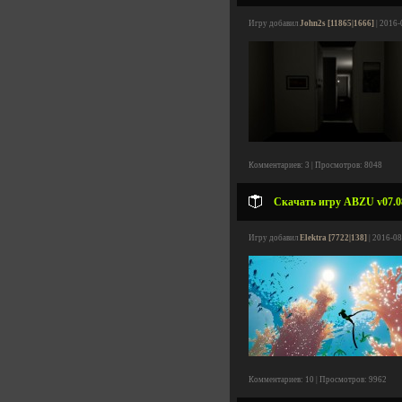
Игру добавил
John2s [11865|1666]
| 2016-
Комментариев: 3 | Просмотров: 8048
Скачать игру ABZU v07.08
Игру добавил
Elektra [7722|138]
| 2016-08
Комментариев: 10 | Просмотров: 9962