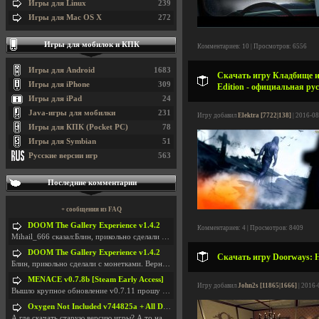
Игры для Linux
239
Игры для Mac OS X
272
Игры для мобилок и КПК
Комментариев: 10 | Просмотров: 6556
Игры для Android
1683
Скачать игру Кладбище иск
Игры для iPhone
309
Edition - официальная ру
Игры для iPad
24
Java-игры для мобилки
231
Игру добавил
Elektra [7722|138]
| 2016-08
Игры для КПК (Pocket PC)
78
Игры для Symbian
51
Русские версии игр
563
Последние комментарии
+ сообщения из FAQ
DOOM The Gallery Experience v1.4.2
Комментариев: 4 | Просмотров: 8409
Mihail_666 сказал:Блин, прикольно сделали с монетк
DOOM The Gallery Experience v1.4.2
Скачать игру Doorways: Ho
Блин, прикольно сделали с монетками. Вернулся в св
MENACE v0.7.8b [Steam Early Access]
Игру добавил
John2s [11865|1666]
| 2016-
Вышло крупное обновление v0.7.11 прошу обновить
Oxygen Not Included v744825a + All DLC
А где скачать старую версию игры? А то на новой но