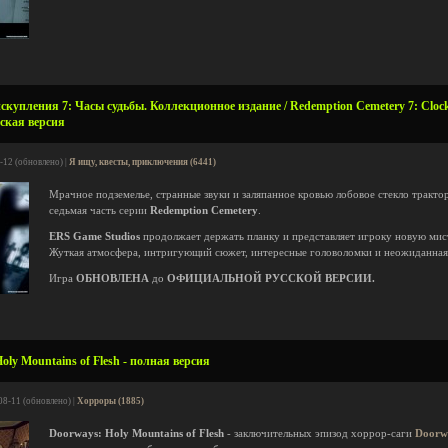
упления 7: Часы судьбы. Коллекционное издание / Redemption Cemetery 7: Clock of
сская версия
-12 (обновлено) |
Я ищу, квесты, приключения (6441)
Мрачное подземелье, странные звуки и заляпанное кровью лобовое стекло трактор
седьмая часть серии
Redemption Cemetery
.
ERS Game Studios
продолжает держать планку и представляет игроку новую ми
Жуткая атмосфера, интригующий сюжет, интересные головоломки и неожиданная 
Игра
ОБНОВЛЕНА
до
ОФИЦИАЛЬНОЙ РУССКОЙ ВЕРСИИ.
ly Mountains of Flesh - полная версия
08-11 (обновлено) |
Хорроры (1885)
Doorways: Holy Mountains of Flesh
- заключительных эпизод хоррор-саги
Doorw