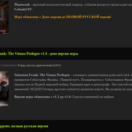
Phantaruk
- мрачный психологический хоррор, события которого происходят на
Colonial-02
!
Игра обновлена с Демо-версии до ПОЛНОЙ РУССКОЙ версии!
ank: The Vienna Prologue v1.4 - демо версия игры
7 (обновлено) |
Я ищу, квесты, приключения (6441)
Sebastian Frank: The Vienna Prologue
- сложная и увлекательная point-and-click 
приквелом Себастьяна Франка - Пивной путч. Познакомьтесь с Себастьяном Франк
период после Первой мировой войны, Германия идет к катастрофе. Это способст
движений. НСДАП Гитлера яростно пытается захватить власть. Вы должны не дать
Версия игры обновлена с v1.3 до v1.4.
Список изменений не найден.
ррент, полная русская версия