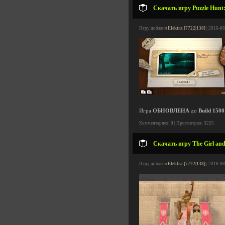
Скачать игру Puzzle Hunt:
Игру добавил
Elektra [7722|138]
| 2016-08
Игра
ОБНОВЛЕНА
до
Build 1500
Комментариев: 0 | Просмотров: 3225
Скачать игру The Girl and
Игру добавил
Elektra [7722|138]
| 2016-08