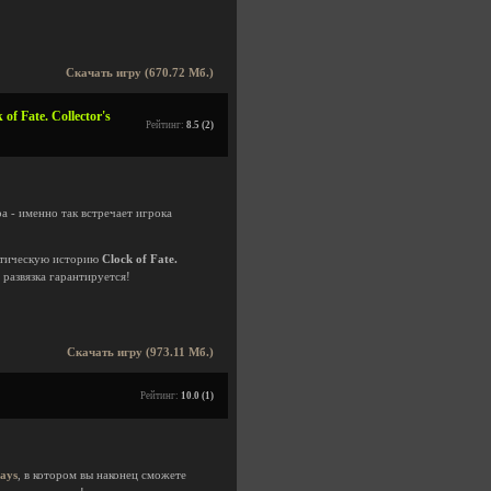
Скачать игру (670.72 Мб.)
 Fate. Collector's
Рейтинг:
8.5 (2)
а - именно так встречает игрока
стическую историю
Clock of Fate.
развязка гарантируется!
Скачать игру (973.11 Мб.)
Рейтинг:
10.0 (1)
ays
, в котором вы наконец сможете