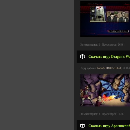
Комментариев: 0 | Просмотров: 2646
Скачать игру Dragon's Wak
Игру добавил
John2s [11865|1666]
| 2016-
Комментариев: 4 | Просмотров: 5526
Скачать игру Apartment 66