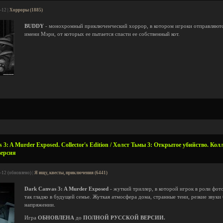
-12 |
Хорроры (1885)
BUDDY
- монохромный приключенческий хоррор, в котором игроки отправляютс
имени Мэри, от которых ее пытается спасти ее собственный кот.
3: A Murder Exposed. Collector's Edition / Холcт Тьмы 3: Открытое убийство. Кол
версия
-12 (обновлено) |
Я ищу, квесты, приключения (6441)
Dark Canvas 3: A Murder Exposed
- жуткий триллер, в которой игрок в роли фот
так гладко в будущей семье. Жуткая атмосфера дома, странные тени, резкие звуки
напряжении.
Игра
ОБНОВЛЕНА
до
ПОЛНОЙ РУССКОЙ ВЕРСИИ.