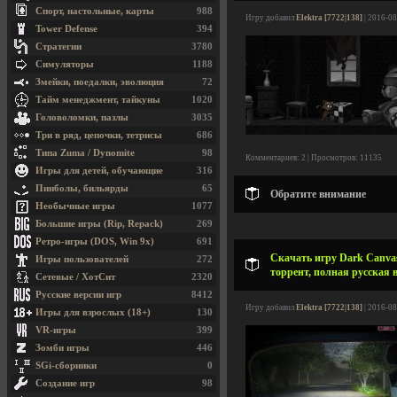
Спорт, настольные, карты
988
Игру добавил
Elektra [7722|138]
| 2016-08
Tower Defense
394
Стратегии
3780
Симуляторы
1188
Змейки, поедалки, эволюция
72
Тайм менеджмент, тайкуны
1020
Головоломки, пазлы
3035
Три в ряд, цепочки, тетрисы
686
Типа Zuma / Dynomite
98
Комментариев: 2 | Просмотров: 11135
Игры для детей, обучающие
316
Пинболы, бильярды
65
Обратите внимание
Необычные игры
1077
Большие игры (Rip, Repack)
269
Ретро-игры (DOS, Win 9x)
691
Скачать игру Dark Canvas 
Игры пользователей
272
торрент, полная русская 
Сетевые / ХотСит
2320
Русские версии игр
8412
Игру добавил
Elektra [7722|138]
| 2016-08
Игры для взрослых (18+)
130
VR-игры
399
Зомби игры
446
SGi-сборники
0
Создание игр
98