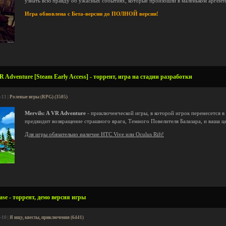
узнать всю правду об ужасных событиях, которые произошли в маленьком аргент
Игра обновлена с Бета-версии до ПОЛНОЙ версии!
R Adventure [Steam Early Access] - торрент, игра на стадии разработки
-11 |
Ролевые игры (RPG) (3505)
Mervils: A VR Adventure
- приключенческой игры, в которой игрок перенесется 
предвидит возвращение страшного врага, Темного Повелителя Балазара, и ваша ц
Для игры обязательно наличие HTC Vive или Oculus Rift!
ase - торрент, демо версия игры
-10 |
Я ищу, квесты, приключения (6441)