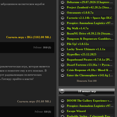
Deltarune v29.07.2026 [Chapters 1-5] / + RUS [Chapters 1-5]
 заброшенном космическом корабле
Project Zomboid v42.20.2a [Steam Early Access]
Ostranauts v1.0.0.7a
Factorio v2.1.14b + Space Age DLC
Prospice: Anomalous Logistics v97 [Playtest]
Big Walk v1.4.7a
BeamNG Drive v0.39.2.1b [Steam Early Access]
Скачать игру с BGi (3102.00 Мб.)
Dungeons & Degenerate Gamblers v2.0.2a
Pile Up! v1.0.12a
Рейтинг:
10.0 (1)
Lucky Tower Ultimate v1.1.1a
HyperBox v25.12.2025
Roguebound Pirates v0.7.0.1a [Playtest]
Dwarf Fortress v53.16a / + Русская Версия v50.12a
приключенческая игра, которая является
Crisis Response v0.10a / Blood & Bullet
ом и помогите ему в его поисках. В
вует радикализации политических
Enter the Chronosphere v141.6g [Steam Early Access]
 Гитлеру прийти к власти!
Показать Топ-100
10 новых игр
DOOM The Gallery Experience v1.4.2
Скачать игру (91.60 Мб.)
Prospice: Anomalous Logistics v97 [Playtest]
Escape Wizard
Рейтинг:
8.0 (1)
Probably Stolen - Cyberpunk Pawnshop Simulator v048c [Playtest]