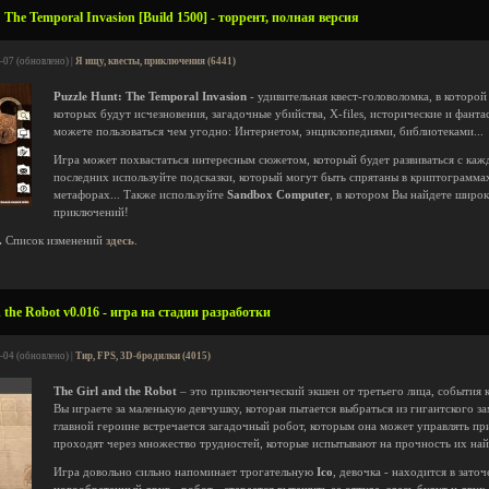
 The Temporal Invasion [Build 1500] - торрент, полная версия
-07 (обновлено) |
Я ищу, квесты, приключения (6441)
Puzzle Hunt: The Temporal Invasion
- удивительная квест-головоломка, в которой
которых будут исчезновения, загадочные убийства, X-files, исторические и фанта
можете пользоваться чем угодно: Интернетом, энциклопедиями, библиотеками...
Игра может похвастаться интересным сюжетом, который будет развиваться с каж
последних используйте подсказки, который могут быть спрятаны в криптограмма
метафорах... Также используйте
Sandbox Computer
, в котором Вы найдете широ
приключений!
.
Список изменений
здесь
.
 the Robot v0.016 - игра на стадии разработки
-04 (обновлено) |
Тир, FPS, 3D-бродилки (4015)
The Girl and the Robot
– это приключенческий экшен от третьего лица, события 
Вы играете за маленькую девчушку, которая пытается выбраться из гигантского зам
главной героине встречается загадочный робот, которым она может управлять пр
проходят через множество трудностей, которые испытывают на прочность их на
Игра довольно сильно напоминает трогательную
Ico
, девочка - находится в зато