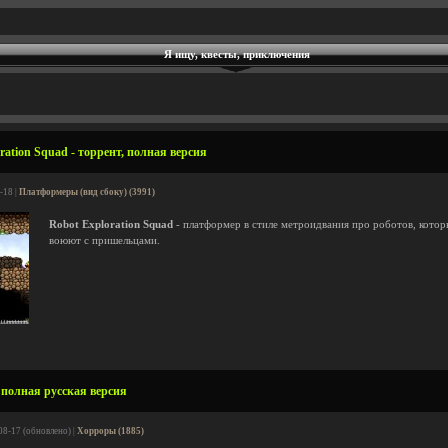
Я ищу, квесты, приключения
ration Squad - торрент, полная версия
-18 |
Платформеры (вид сбоку) (3991)
Robot Exploration Squad
- платформер в стиле метроидвания про роботов, кото
воюют с пришельцами.
 полная русская версия
08-17 (обновлено) |
Хорроры (1885)