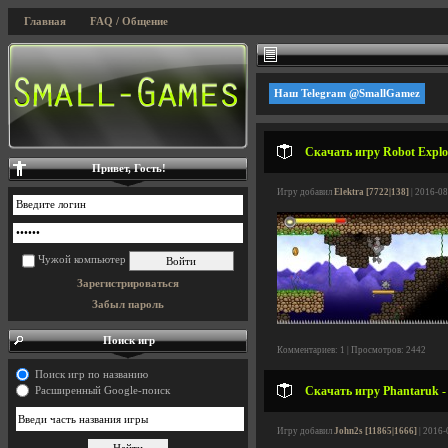
Главная
FAQ / Общение
Наш Telegram @SmallGamez
Скачать игру Robot Explo
Привет, Гость!
Игру добавил
Elektra [7722|138]
| 2016-08
Чужой компьютер
Зарегистрироваться
Забыл пароль
Поиск игр
Комментариев: 1 | Просмотров: 2442
Поиск игр по названию
Скачать игру Phantaruk -
Расширенный Google-поиск
Игру добавил
John2s [11865|1666]
| 2016-