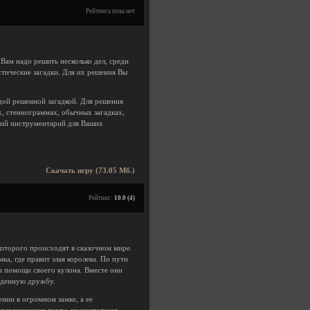
Рейтинга пока нет
 Вам надо решить несколько дел, среди
стические загадки. Для их решения Вы
дой решенной загадкой. Для решения
х, стеннограммах, обычных загадках,
кий инструментарий для Ваших
Скачать игру (73.05 Мб.)
Рейтинг:
10.0 (4)
которого происходят в сказочном мире.
ка, где правит злая королева. По пути
и помощи своего кулона. Вместе они
йденную дружбу.
чении в огромном замке, а ее