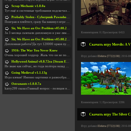
Scrap Mechanic v1.0.0a
Тут ещё и системные требования подскочили. Если не
Probably Stolen - Cyberpunk Pawnshop Simulator v048c [Playtest]
Поиграв в плейтест, сразу бы накинул игре наивысши
Sir, We Have an Orc Problem v05.08.2026
Комментариев: 0 | Просмотров: 6453
За 3 месяца склепали дипломную и уже лям двести ба
Sir, We Have an Orc Problem v05.08.2026
Дипломная работа?Да тут 120000 орков путь выбирают
Скачать игру Mervils: A V
1916: The War You Never Knew
Очень хороший хоррор. Жаль что он не получил должн
Игру добавил
Elektra [7722|138]
| 2016-08
Hollywood Animal v0.8.72ea [Steam Early Access]
Не знаю как сейчас, но года полтора назад игра был
Going Medieval v1.1.13g
Игра клевая! Именно картинки и разнообразия в стро
Ostranauts v1.0.0.7a
karry299 сказал:Главный вопрос - полиция по-прежне
Комментариев: 1 | Просмотров: 3396
Скачать игру The Silver C
Игру добавил
Elektra [7722|138]
| 2016-08