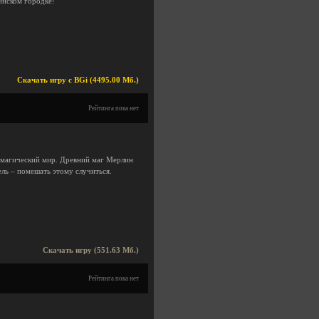
инском городке!
Скачать игру с BGi (4495.00 Мб.)
Рейтинга пока нет
в магический мир. Древний маг Мерлин
ель – помешать этому случиться.
Скачать игру (551.63 Мб.)
Рейтинга пока нет