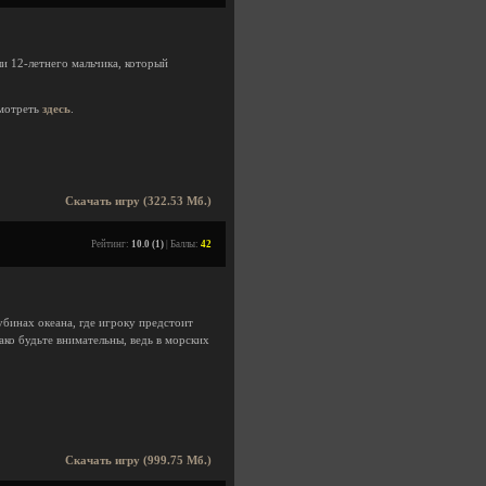
ли 12-летнего мальчика, который
мотреть
здесь
.
Скачать игру (322.53 Мб.)
Рейтинг:
10.0 (1)
| Баллы:
42
убинах океана, где игроку предстоит
ако будьте внимательны, ведь в морских
Скачать игру (999.75 Мб.)