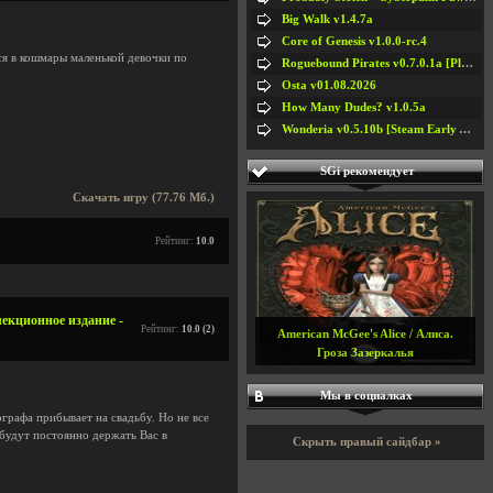
Big Walk v1.4.7a
Core of Genesis v1.0.0-rc.4
я в кошмары маленькой девочки по
Roguebound Pirates v0.7.0.1a [Playtest]
Osta v01.08.2026
How Many Dudes? v1.0.5a
Wonderia v0.5.10b [Steam Early Access]
SGi рекомендует
Скачать игру (77.76 Мб.)
Рейтинг:
10.0
лекционное издание -
Рейтинг:
10.0 (2)
American McGee's Alice / Алиса.
Гроза Зазеркалья
Мы в социалках
ографа прибывает на свадьбу. Но не все
 будут постоянно держать Вас в
Скрыть правый сайдбар »