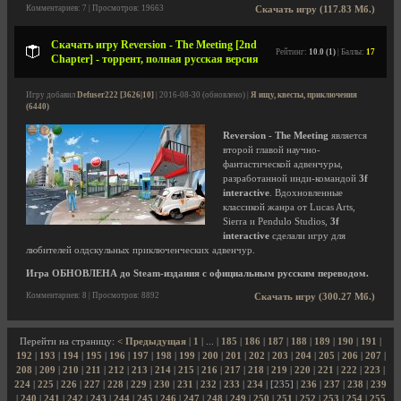
Комментариев: 7 | Просмотров: 19663
Скачать игру (117.83 Мб.)
Скачать игру Reversion - The Meeting [2nd
Рейтинг:
10.0 (1)
| Баллы:
17
Chapter] - торрент, полная русская версия
Игру добавил
Defuser222 [3626|10]
| 2016-08-30 (обновлено) |
Я ищу, квесты, приключения
(6440)
Reversion - The Meeting
является
второй главой научно-
фантастической адвенчуры,
разработанной инди-командой
3f
interactive
. Вдохновленные
классикой жанра от Lucas Arts,
Sierra и Pendulo Studios,
3f
interactive
сделали игру для
любителей олдскульных приключенческих адвенчур.
Игра ОБНОВЛЕНА до Steam-издания с официальным русским переводом.
Комментариев: 8 | Просмотров: 8892
Скачать игру (300.27 Мб.)
Перейти на страницу:
< Предыдущая
|
1
| ... |
185
|
186
|
187
|
188
|
189
|
190
|
191
|
192
|
193
|
194
|
195
|
196
|
197
|
198
|
199
|
200
|
201
|
202
|
203
|
204
|
205
|
206
|
207
|
208
|
209
|
210
|
211
|
212
|
213
|
214
|
215
|
216
|
217
|
218
|
219
|
220
|
221
|
222
|
223
|
224
|
225
|
226
|
227
|
228
|
229
|
230
|
231
|
232
|
233
|
234
| [235] |
236
|
237
|
238
|
239
|
240
|
241
|
242
|
243
|
244
|
245
|
246
|
247
|
248
|
249
|
250
|
251
|
252
|
253
|
254
|
255