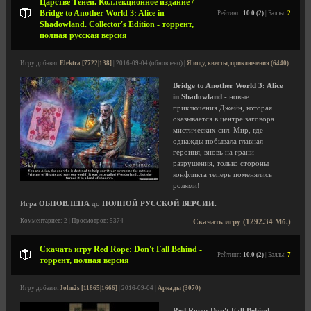
Царстве Теней. Коллекционное издание /
Bridge to Another World 3: Alice in
Рейтинг:
10.0 (2)
| Баллы:
2
Shadowland. Collector's Edition - торрент,
полная русская версия
Игру добавил
Elektra [7722|138]
| 2016-09-04 (обновлено) |
Я ищу, квесты, приключения (6440)
Bridge to Another World 3: Alice
in Shadowland
- новые
приключения Джейн, которая
оказывается в центре заговора
мистических сил. Мир, где
однажды побывала главная
героиня, вновь на грани
разрушения, только стороны
конфликта теперь поменялись
ролями!
Игра
ОБНОВЛЕНА
до
ПОЛНОЙ РУССКОЙ ВЕРСИИ.
Комментариев: 2 | Просмотров: 5374
Скачать игру (1292.34 Мб.)
Скачать игру Red Rope: Don't Fall Behind -
Рейтинг:
10.0 (2)
| Баллы:
7
торрент, полная версия
Игру добавил
John2s [11865|1666]
| 2016-09-04 |
Аркады (3070)
Red Rope: Don't Fall Behind
-