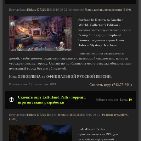
Игру добавил
Elektra [7722|138]
| 2016-09-02 (обновлено) |
Я ищу, квесты, приключения (6440)
Surface 8: Return to Another
World. Collector's Edition
-
восьмая часть изумительной серии
"я ищу", от студии
Elephant
Games
, создателя серий
Grim
Tales
и
Mystery Trackers
.
Главная героиня отправляется
домой, чтобы помочь родителям справится с неведомой опасностью, которая
угрожает целому городу. Однако по прибытию на место девушка обнаруживает
пустынный город без его обитателей...
Игра
ОБНОВЛЕНА
до
ОФИЦИАЛЬНОЙ РУССКОЙ ВЕРСИИ.
Комментариев: 1 | Просмотров: 4819
Скачать игру (742.75 Мб.)
Скачать игру Left-Hand Path - торрент,
Рейтинга пока нет | Баллы:
10
игра на стадии разработки
Игру добавил
Elektra [7722|138]
, ред.
John2s [11865|1666]
| 2016-09-01 |
Ролевые игры (RPG)
(3505)
Left-Hand Path
-
приключенческая RPG для
устройств виртуальной