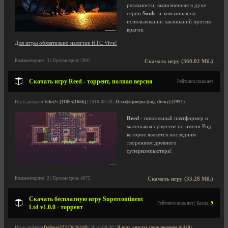
реальности, выполненная в духе
серии
Souls
, и завязанная на
использовании заклинаний против
врагов.
Для игры обязательно наличие HTC Vive!
Комментариев: 3 | Просмотров: 2807
Скачать игру (360.02 Мб.)
Скачать игру Reed - торрент, полная версия
Рейтинга пока нет
Игру добавил
John2s [11865|1666]
| 2016-08-30 |
Платформеры (вид сбоку) (3991)
Reed
- пиксельный платформер о
маленьком существе по имени Рид,
которое является последним
творением древнего
суперкомпьютера!
Комментариев: 2 | Просмотров: 4075
Скачать игру (33.28 Мб.)
Скачать бесплатную игру Supercontinent
Рейтинга пока нет | Баллы:
9
Ltd v1.0.0 - торрент
Игру добавил
Defuser222 [3626|10]
| 2016-08-30 |
Я ищу, квесты, приключения (6440)