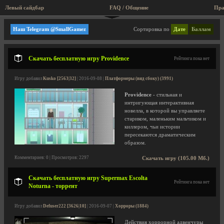
Левый сайдбар
FAQ / Общение
Пра
Я ищу, квесты, приключения
Наш Telegram @SmallGamez
Сортировка по
Дате
Баллам
Скачать бесплатную игру Providence
Рейтинга пока нет
Игру добавил
Kusko [2563|32]
| 2016-09-08 |
Платформеры (вид сбоку) (3991)
Providence
- стильная и
интригующая интерактивная
новелла, в которой вы управляете
стариком, маленьким мальчиком и
киллером, чьи истории
пересекаются драматическим
образом.
Комментариев: 0 | Просмотров: 2297
Скачать игру (105.00 Мб.)
Скачать бесплатную игру Supermax Escolta
Рейтинга пока нет
Noturna - торрент
Игру добавил
Defuser222 [3626|10]
| 2016-09-07 |
Хорроры (1884)
Действия хоррорной адвенчуры