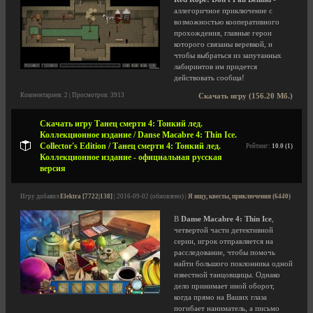
аллегоричное приключение с
возможностью кооперативного
прохождения, главные герои
которого связаны веревкой, и
чтобы выбраться из запутанных
лабиринтов им придется
действовать сообща!
Комментариев: 2 | Просмотров: 3913
Скачать игру (156.20 Мб.)
Скачать игру Танец смерти 4: Тонкий лед.
Коллекционное издание / Danse Macabre 4: Thin Ice.
Collector's Edition / Танец смерти 4: Тонкий лед.
Рейтинг:
10.0 (1)
Коллекционное издание - официальная русская
версия
Игру добавил
Elektra [7722|138]
| 2016-09-02 (обновлено) |
Я ищу, квесты, приключения (6440)
В
Danse Macabre 4: Thin Ice
,
четвертой части детективной
серии, игрок отправляется на
расследование, чтобы помочь
найти большого поклонника одной
известной танцовщицы. Однако
дело принимает иной оборот,
когда прямо на Ваших глаза
погибает наниматель, а письмо