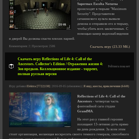
Supermax Escolta Noturna
происходят в тюрьме "Maximum
Security". Представители
сатанинского культа вызвали
демона и отправили его в тюрьму,
чтобы убить всех заключенных. С
помощью камер видеонаблюдения
и дверей Вы должны спасти плохих парней.
Комментариев: 2 | Просмотров: 2586
Скачать игру (23.33 Мб.)
Скачать игру Reflections of Life 4: Call of the
Ancestors. Collector's Edition / Отражения жизни 4:
Рейтинга пока нет
Зов предков. Коллекционное издание - торрент,
полная русская версия
Игру добавил
Elektra [7722|138]
| 2016-09-05 (обновлено) |
Я ищу, квесты, приключения (6440)
Reflections of Life 4: Call of the
Ancestors
- четвертая часть
фэнтезийной саги студии
GrandMA
.
На этот раз у главной героини
похищают 13-летнюю дочь прямо
на день рождения. За всем этим
стоит организация, желающая воскресить своего темного генерала, способного