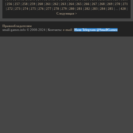
|
256
|
257
|
258
|
259
|
260
|
261
|
262
|
263
|
264
|
265
|
266
|
267
|
268
|
269
|
270
|
271
|
272
|
273
|
274
|
275
|
276
|
277
|
278
|
279
|
280
|
281
|
282
|
283
|
284
|
285
| ... |
420
|
Следующая >
Правообладателям
small-games.info © 2008-2024 | Контакты:
e-mail
|
Наш Telegram @SmallGamez