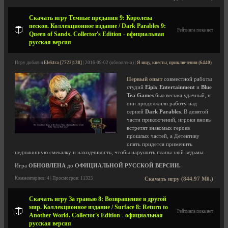
Скачать игру Темные предания 9: Королева
песков. Коллекционное издание / Dark Parables 9:
Рейтинга пока нет
Queen of Sands. Collector's Edition - официальная
русская версия
Игру добавил
Elektra [7722|138]
| 2016-09-02 (обновлено) |
Я ищу, квесты, приключения (6440)
Первый опыт
совместной работы
студий
Eipix Entertainment
и
Blue
Tea Games
был весьма удачный, и
они продолжили работу над
серией
Dark Parables
. В девятой
части приключений, игроки вновь
встретят знакомых героев
прошлых частей, а Детективу
опять придется применить
недюжинную смекалку и находчивость, чтобы нарушить планы злой ведьмы.
Игра
ОБНОВЛЕНА
до
ОФИЦИАЛЬНОЙ РУССКОЙ ВЕРСИИ.
Комментариев: 4 | Просмотров: 11325
Скачать игру (844.97 Мб.)
Скачать игру За гранью 8: Возвращение в другой
мир. Коллекционное издание / Surface 8: Return to
Рейтинга пока нет
Another World. Collector's Edition - официальная
русская версия