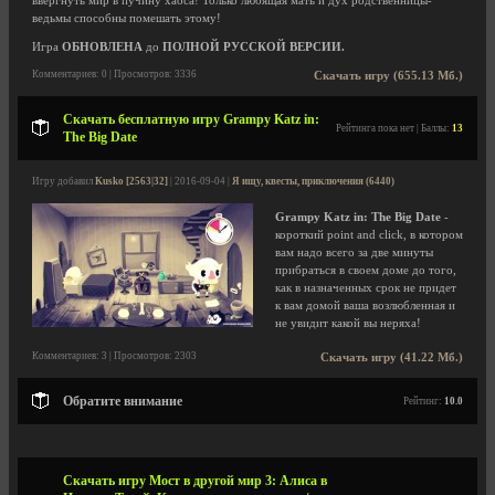
ввергнуть мир в пучину хаоса! Только любящая мать и дух родственницы-
ведьмы способны помешать этому!
Игра
ОБНОВЛЕНА
до
ПОЛНОЙ РУССКОЙ ВЕРСИИ.
Комментариев: 0 | Просмотров: 3336
Скачать игру (655.13 Мб.)
Скачать бесплатную игру Grampy Katz in:
Рейтинга пока нет | Баллы:
13
The Big Date
Игру добавил
Kusko [2563|32]
| 2016-09-04 |
Я ищу, квесты, приключения (6440)
Grampy Katz in: The Big Date
-
короткий point and click, в котором
вам надо всего за две минуты
прибраться в своем доме до того,
как в назначенных срок не придет
к вам домой ваша возлюбленная и
не увидит какой вы неряха!
Комментариев: 3 | Просмотров: 2303
Скачать игру (41.22 Мб.)
Обратите внимание
Рейтинг:
10.0
Скачать игру Мост в другой мир 3: Алиса в