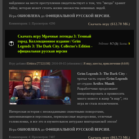
найденное на месте преступления свидетельствует о том, что "звезда" хранит
тайну, которая может стоить жизни множества невинных людей.
Игра
ОБНОВЛЕНА
до
ОФИЦИАЛЬНОЙ РУССКОЙ ВЕРСИИ.
Комментариев: 1 | Просмотров: 4290
Скачать игру (612.70 Мб.)
Скачать игру Мрачные легенды 3: Темный
город. Коллекционное издание / Grim
Рейтинг:
9.7 (3)
| Баллы:
9
Legends 3: The Dark City. Collector's Edition -
официальная русская версия
Игру добавил
Elektra [7722|138]
| 2016-09-02 (обновлено) |
Я ищу, квесты, приключения (6440)
Grim Legends 3: The Dark City
-
третья часть серии
Grim Legends
от студии
Artifex Mundi
.
Разработчики продолжают
импровизировать и привносить
много нового в жанр "я ищу", эта
игра не стала исключением.
Интересная история с неожиданными сюжетными поворотами,
запоминающиеся персонажи, первоклассные видеоролики, отличные
головоломки, и все это в изумительном антураже викторианской эпохи!
Игра
ОБНОВЛЕНА
до
ОФИЦИАЛЬНОЙ РУССКОЙ ВЕРСИИ.
Комментариев: 4 | Просмотров: 7407
Скачать игру (863.73 Мб.)