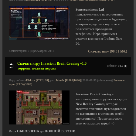
Supercontinent Ltd
-
приключенческое повествование
про хакеров из далекого будущего,
которым предстоит научиться
пользоваться проводным
телефоном. Игра принимает
участие в конкурсе Ludum Dare
36.
Комментариев: 0 | Просмотров: 2951
Скачать игру (98.01 Мб.)
Скачать игру Invasion: Brain Craving v1.0 -
Рейтинг:
10.0 (1)
торрент, полная версия
Игру добавил
Elektra [7722|138]
, ред.
John2s [11865|1666]
| 2016-08-30 (обновлено) |
Ролевые
игры (RPG) (3505)
Invasion: Brain Craving
-
многожанровая игрушка от студии
New Reality Games
, которая
является отличным путеводителем
по выживанию в условиях зомби-
апокалипсиса!
Проштудировать
всем от корки до корки!
=)
Игра
ОБНОВЛЕНА
до
ПОЛНОЙ ВЕРСИИ.