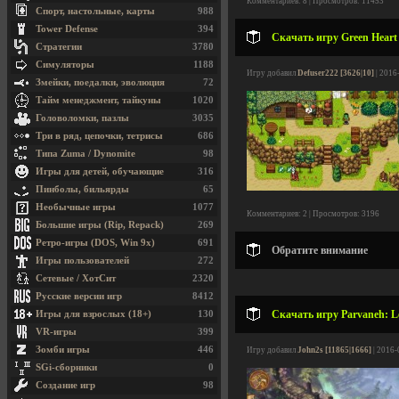
Комментариев: 8 | Просмотров: 11453
Спорт, настольные, карты
988
Tower Defense
394
Скачать игру Green Heart 
Стратегии
3780
Симуляторы
1188
Игру добавил
Defuser222 [3626|10]
| 2016
Змейки, поедалки, эволюция
72
Тайм менеджмент, тайкуны
1020
Головоломки, пазлы
3035
Три в ряд, цепочки, тетрисы
686
Типа Zuma / Dynomite
98
Игры для детей, обучающие
316
Пинболы, бильярды
65
Необычные игры
1077
Комментариев: 2 | Просмотров: 3196
Большие игры (Rip, Repack)
269
Ретро-игры (DOS, Win 9x)
691
Обратите внимание
Игры пользователей
272
Сетевые / ХотСит
2320
Русские версии игр
8412
Скачать игру Parvaneh: Le
Игры для взрослых (18+)
130
VR-игры
399
Зомби игры
446
Игру добавил
John2s [11865|1666]
| 2016-
SGi-сборники
0
Создание игр
98