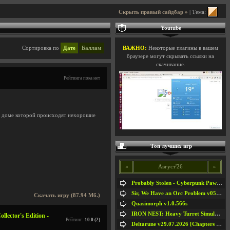
Скрыть правый сайдбар »
| Тема:
Youtube
Сортировка по
Дате
Баллам
ВАЖНО:
Некоторые плагины в вашем
браузере могут скрывать ссылки на
скачивание.
Рейтинга пока нет
 в доме которой происходят нехорошие
Топ лучших игр
«
Август'26
»
Probably Stolen - Cyberpunk Pawnshop Simulator v048c [Playtest]
Sir, We Have an Orc Problem v05.08.2026
Скачать игру (87.94 Мб.)
Quasimorph v1.0.566s
IRON NEST: Heavy Turret Simulator v1.0a
lector's Edition -
Рейтинг:
10.0 (2)
Deltarune v29.07.2026 [Chapters 1-5] / + RUS [Chapters 1-5]