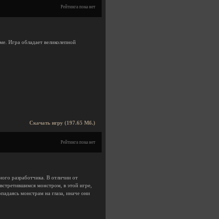
Рейтинга пока нет
ме. Игра обладает великолепной
Скачать игру (197.65 Мб.)
Рейтинга пока нет
ного разработчика. В отличии от
встретившимся монстром, в этой игре,
падаясь монстрам на глаза, иначе они