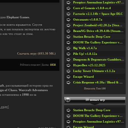
Prospice: Anomalous Logistics v97 [Playtest]
Core of Genesis v1.0.0-rc.4
Factorio v2.1.14b + Space Age DLC
тудии
Elephant Games
.
Ostranauts v1.0.0.7a
сле взлета взрывается. Спустя
Project Zomboid v42.20.2a [Steam Early Access]
я, и как показала экспертиза их жестоко
BeamNG Drive v0.39.4.0b [Steam Early Access]
о или что стоит за этим.
Station Breach: Deep Core
DOOM The Gallery Experience v1.4.2
Big Walk v1.4.7a
Скачать игру (693.30 Мб.)
Pile Up! v1.0.12a
Dungeons & Degenerate Gamblers v2.0.2a
Рейтинга пока нет | Баллы:
1858
HyperBox v25.12.2025
Lucky Tower Ultimate v1.1.2a
Escape Wizard
Crisis Response v0.10a / Blood & Bullet
aft
, рассказывающий историю орка по
Показать Топ-100
ign of Chaos.
Warcraft Adventures
ла остановлена в
1998
из-за
10 новых игр
6 году!
Station Breach: Deep Core
DOOM The Gallery Experience v1.4.2
Prospice: Anomalous Logistics v97 [Playtest]
Escape Wizard