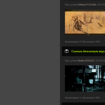
Игру добавил
Elektra [7722|138]
| 2016-09
Комментариев: 0 | Просмотров: 3298
Скачать бесплатную игру 
Игру добавил
Kusko [2563|32]
| 2016-09-0
Комментариев: 1 | Просмотров: 2963