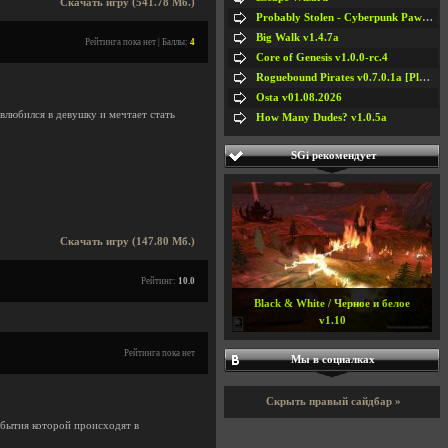
Скачать игру (541.78 Мб.)
Probably Stolen - Cyberpunk Pawnshop Simulator v048c [Playtest]
Big Walk v1.4.7a
Рейтинга пока нет | Баллы:
4
Core of Genesis v1.0.0-rc.4
Roguebound Pirates v0.7.0.1a [Playtest]
Osta v01.08.2026
влюбился в девушку и мечтает стать
How Many Dudes? v1.0.5a
SGi рекомендует
Скачать игру (147.80 Мб.)
Рейтинг:
10.0
Black & White / Черное и белое
v1.10
Рейтинга пока нет
Мы в социалках
Скрыть правый сайдбар »
обытия которой происходят в