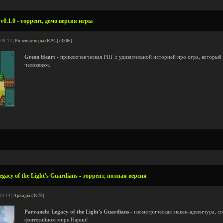
v0.1.0 - торрент, демо версия игры
-09-14 |
Ролевые игры (RPG) (3506)
Green Heart
- приключенческая РПГ с удивительной историей про огра, который 
человеком.
gacy of the Light's Guardians - торрент, полная версия
09-14 |
Аркады (3070)
Parvaneh: Legacy of the Light's Guardians
- изометрическая экшен-адвенчура, с
фэнтезийном мире Нарии!