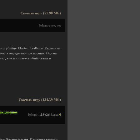
Скачать игру (51.98 Мб.)
Рейтинга пока нет
ного убийцы Florien Kealborn. Различные
нения определенного задания. Однако
сех, кто занимается убийствами и
Скачать игру (134.39 Мб.)
ллекционное
Рейтинг:
10.0 (2)
| Баллы:
6
ipix Entertainment
. Помогите главной