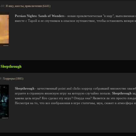
-10 |
Я ищу, квесты, приключения (6441)
Persian Nights: Sands of Wonders
- новая приключенческая "я ищу", выполненная 
вместе с Тарой и ее спутником в опасное путешествие, чтобы остановить визиря 
Sleepthrough
9 |
Хорроры (1885)
Sleepthrough
- качественный point and clicks хоррор собравший множество хвал
играете в странную японскую игру на которую случайно попали.
Sleepthrough
за
какова цель игры? Кто сделал эту игру? Откуда она? Является ли это просто пло
Несмотря на то, что все изображения в игре статичны, звук, сюжет и атмосфера