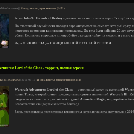
-16 (обновлено) |
Я ищу, квесты, приключения (6441)
Grim Tales 9: Threads of Destiny
- девятая часть мистической серии "я ищу" от с
По счастливой случайности молодая пара опаздывает на самолет, который сразу по
некоторое время они таинственно пропадают... Их тела были найдены 20 лет спуст
убили. Вернитесь в прошлое и попробуйте разгадать тайну их смерти, и узнать кт
Игра
ОБНОВЛЕНА
до
ОФИЦИАЛЬНОЙ РУССКОЙ ВЕРСИИ.
entures: Lord of the Clans - торрент, полная версия
n2s [11865|1666]
| 2016-09-15 |
Я ищу, квесты, приключения (6441)
Warcraft Adventures: Lord of the Clans
— отмененный квест по вселенной
Warcr
имени Тралл, который станет предводителем орков в знаменитой
Warcraft III: Re
создавалась совместно с российской студией
Animation Magic
, но разработка бы
несоотвествия стандартам качества Близзард.
Здесь представлена предрелизная версия игры, которая увидела свет только в 201