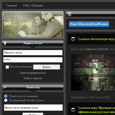
Главная
FAQ / Общение
Наш Telegram @SmallGamez
Скачать бесплатную игру 
Привет, Гость!
Игру добавил
Defuser222 [3626|10]
| 2016
Чужой компьютер
Зарегистрироваться
Забыл пароль
Поиск игр
Поиск игр по названию
Комментариев: 3 | Просмотров: 3362
Расширенный Google-поиск
Скачать игру Мрачные исто
официальная русская вер