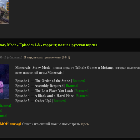
tory Mode - Episodes 1-8 - торрент, полная русская версия
09-13 (обновлено) |
Я ищу, квесты, приключения (6441)
Minecraft: Story Mode
- новая игра от
Telltale Games
и
Mojang
, которая являет
всем известной игры
Minecraft
!
Episode 1 — The Order of the Stone |
Вышел!
Episode 2 — Assembly Required |
Вышел!
Episode 3 — The Last Place You Look |
Вышел!
Episode 4 — A Block and a Hard Place |
Вышел!
Episode 5 — Order Up! |
Вышел!
Вышел!
!
шел!
ЬМОЙ эпизод!
Список изменений можно посмотреть
здесь
.