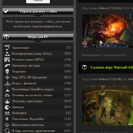
Игру добавил
Elektra [7722|138]
| 2016-09
Скрыть рекламу с сайта
Чтоб скрыть всю рекламу с сайта, для начала
необходимо
зарегистрироваться
.
Игры для PC
Арканоиды
155
Платформеры (вид сбоку)
3991
Комментариев: 3 | Просмотров: 8351
Ролевые игры (RPG)
3506
Аркадные шутеры
2292
Скачать игру Warcraft Adv
Хорроры
1885
Тир, FPS, 3D-бродилки
4015
Игру добавил
Elektra [7722|138]
, ред.
Joh
Игры с физикой
1308
Песочницы (Sandbox-игры)
1404
Техника на колесах, гонки
1223
Леталки, скроллеры
1029
Аркады
3070
Файтинги
625
Текстовые, Roguelike
1701
Визуальные новеллы
215
Я ищу, квесты, приключения
6441