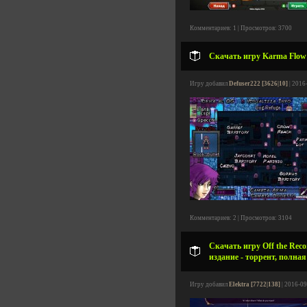
Комментариев: 1 | Просмотров: 3700
Скачать игру Karma Flow v
Игру добавил
Defuser222 [3626|10]
| 2016
Комментариев: 2 | Просмотров: 3104
Скачать игру Off the Recor
издание - торрент, полная
Игру добавил
Elektra [7722|138]
| 2016-09