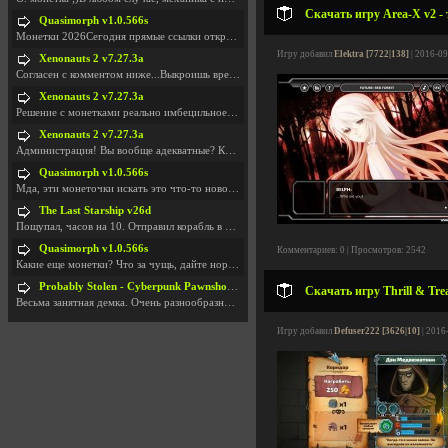
Скачать игру Area-X v2 -
Quasimorph v1.0.566s
Монетки 2026Сегодня прямые ссылки открываются посл
Игру добавил
Elektra [7722|138]
| 2016-09
Xenonauts 2 v7.27.3a
Согласен с комментом ниже...Выкроишь время чтобы з
Xenonauts 2 v7.27.3a
Решение с монетками реально имбецильное. Как сдела
Xenonauts 2 v7.27.3a
Администрация! Вы вообще адекватные? Какие монетки
Quasimorph v1.0.566s
Мда, эти монеточки искать это что-то новое в сфере
The Last Starship v26d
Пощупал, часов на 10. Отправил корабль в другую Га
Quasimorph v1.0.566s
Комментариев: 0 | Просмотров: 2542
Какие еще монетки? Что за чущь, дайте нормально ск
Probably Stolen - Cyberpunk Pawnshop Simulator v048c [Playtest]
Скачать игру Thrill & Trea
Весьма занятная демка. Очень разнообразные механик
Игру добавил
Defuser222 [3626|10]
| 2016