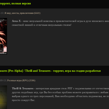
 торрент, полная версия
-13 |
Я ищу, квесты, приключения (6441)
Area-X
- микс визуальной новеллы и приключенческой игры в духе японского ани
сюжетной линией и отличным визуальным стилем!
sures [Pre-Alpha] / Thrill and Treasures - торрент, игра на стадии разработки
-09-13 |
Ролевые игры (RPG) (3506)
Thrill & Treasures
- интересная аркадная стелс РПГ с подземельями от отечествен
других подобных игр, где Вы без особых проблем можете расправиться с любым 
выбрав одного из трех персонажей, Вам необходимо обчистить подземелья, не по
просто сожрут Вас.