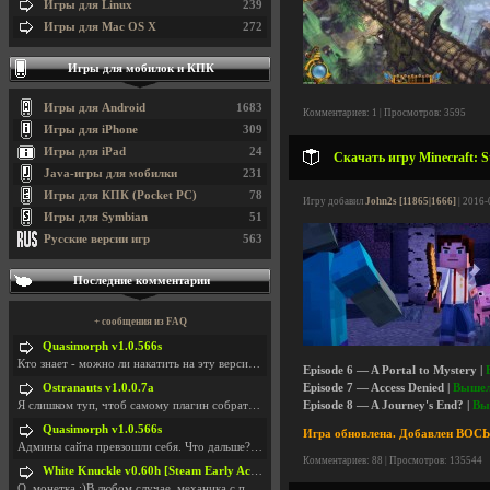
Игры для Linux
239
Игры для Mac OS X
272
Игры для мобилок и КПК
Игры для Android
1683
Комментариев: 1 | Просмотров: 3595
Игры для iPhone
309
Игры для iPad
24
Скачать игру Minecraft: S
Java-игры для мобилки
231
Игры для КПК (Pocket PC)
78
Игру добавил
John2s [11865|1666]
| 2016-
Игры для Symbian
51
Русские версии игр
563
Последние комментарии
+ сообщения из FAQ
Quasimorph v1.0.566s
Кто знает - можно ли накатить на эту версию моды?
Episode 6 — A Portal to Mystery |
Ostranauts v1.0.0.7a
Episode 7 — Access Denied |
Вышел
Я слишком туп, чтоб самому плагин собрать. И что-т
Episode 8 — A Journey's End? |
Вы
Quasimorph v1.0.566s
Игра обновлена. Добавлен ВОС
Админы сайта превзошли себя. Что дальше? Засунь се
Комментариев: 88 | Просмотров: 135544
White Knuckle v0.60h [Steam Early Access]
О. монетка ;)В любом случае, механика с поиском мо