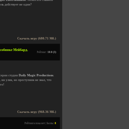
ль действует не один?
Скачать игру (680.71 Мб.)
 особняке Мейбард.
Рейтинг:
10.0 (3)
 серии студии
Daily Magic Productions
.
 ни улик, но преступник не знал, что
го!
Скачать игру (968.36 Мб.)
Рейтинга пока нет | Баллы:
8