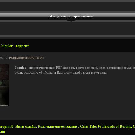
Я ищу, квесты, приключения
Jugular - торрент
-09-16 |
Ролевые игры (RPG) (3506)
Jugular
- приключенческий РПГ-хоррор, в котором речь идет о странной семье,
вещи, возможно убийства, и Вам стоит разобраться в чем дело.
рии 9: Нити судьбы. Коллекционное издание / Grim Tales 9: Threads of Destiny. Col
сия