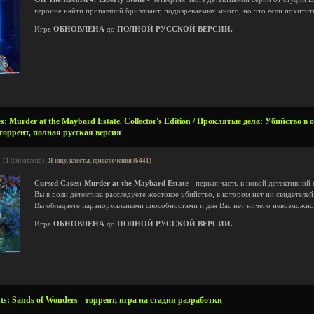
героине найти пропавший бриллиант, подозреваемых много, но что если похитите
Игра
ОБНОВЛЕНА
до
ПОЛНОЙ РУССКОЙ ВЕРСИИ.
: Murder at the Maybard Estate. Collector's Edition / Проклятые дела: Убийство в
торрент, полная русская версия
-11 (обновлено) |
Я ищу, квесты, приключения (6441)
Cursed Cases: Murder at the Maybard Estate
- первая часть в новой детективной
Вы в роли детектива расследуете жестокое убийство, в котором нет ни свидетелей,
Вы обладаете паранормальными способностями и для Вас нет ничего невозможно
Игра
ОБНОВЛЕНА
до
ПОЛНОЙ РУССКОЙ ВЕРСИИ.
ts: Sands of Wonders - торрент, игра на стадии разработки