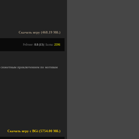
Скачать игру (468.19 Мб.)
Рейтинг:
8.8 (13)
| Баллы:
2591
ся сюжетным приключением по мотивам
Скачать игру с BGi (5754.00 Мб.)