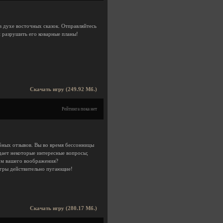
в духе восточных сказок. Отправляйтесь
и разрушить его коварные планы!
Скачать игру (249.92 Мб.)
Рейтинга пока нет
ебных отзывов. Вы во время бессонницы
дает некоторые интересные вопросы;
дом вашего воображения?
 игры действительно пугающие!
Скачать игру (280.17 Мб.)