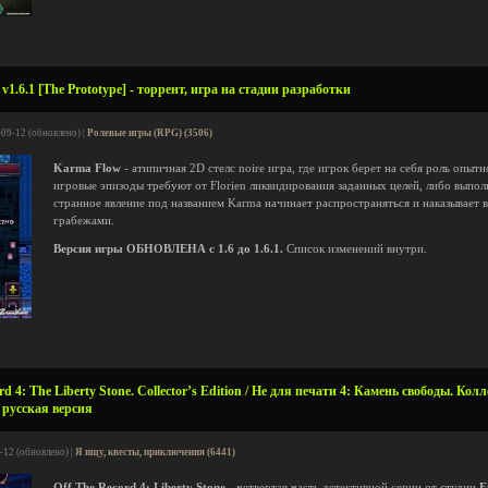
1.6.1 [The Prototype] - торрент, игра на стадии разработки
-09-12 (обновлено) |
Ролевые игры (RPG) (3506)
Karma Flow
- атипичная 2D стелс noire игра, где игрок берет на себя роль опыт
игровые эпизоды требуют от Florien ликвидирования заданных целей, либо выпол
странное явление под названием Karma начинает распространяться и наказывает в
грабежами.
Версия игры ОБНОВЛЕНА с 1.6 до 1.6.1.
Список изменений внутри.
d 4: The Liberty Stone. Collector’s Edition / Не для печати 4: Камень свободы. Ко
 русская версия
-12 (обновлено) |
Я ищу, квесты, приключения (6441)
Off The Record 4: Liberty Stone
- четвертая часть детективной серии от студии
E