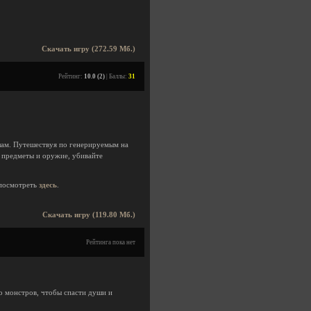
Скачать игру (272.59 Мб.)
Рейтинг:
10.0 (2)
| Баллы:
31
лам. Путешествуя по генерируемым на
е предметы и оружие, убивайте
посмотреть
здесь
.
Скачать игру (119.80 Мб.)
Рейтинга пока нет
о монстров, чтобы спасти души и