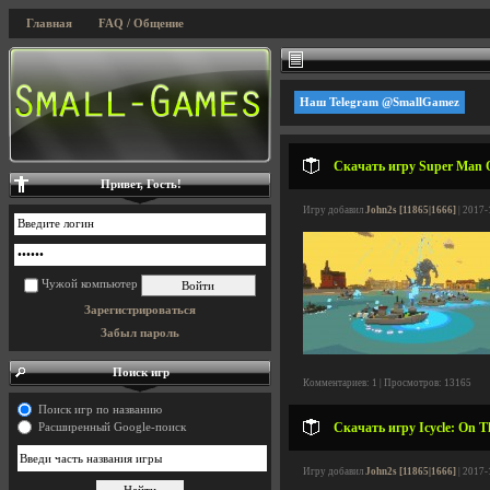
Главная
FAQ / Общение
Наш Telegram @SmallGamez
Скачать игру Super Man O
Привет, Гость!
Игру добавил
John2s [11865|1666]
| 2017-
Чужой компьютер
Зарегистрироваться
Забыл пароль
Поиск игр
Комментариев: 1 | Просмотров: 13165
Поиск игр по названию
Скачать игру Icycle: On T
Расширенный Google-поиск
Игру добавил
John2s [11865|1666]
| 2017-