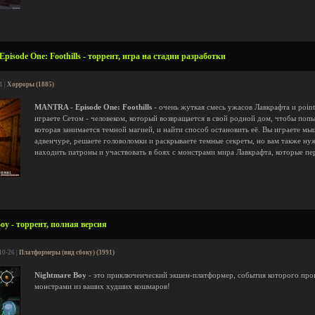
isode One: Foothills - торрент, игра на стадии разработки
1 |
Хорроры (1885)
MANTRA - Episode One: Foothills
- очень жуткая смесь ужасов Лавкрафта и point
играете Сетом - человеком, который возвращается в свой родной дом, чтобы попы
которая занимается темной магией, и найти способ остановить её. Вы играете мыш
адвенчуре, решаете головоломки и раскрываете темные секреты, но вам также нуж
находить патроны и участвовать в боях с монстрами мира Лавкрафта, которые пе
oy - торрент, полная версия
10-26 |
Платформеры (вид сбоку) (3991)
Nightmare Boy
- это приключенческий экшен-платформер, события которого про
монстрами из ваших худших кошмаров!