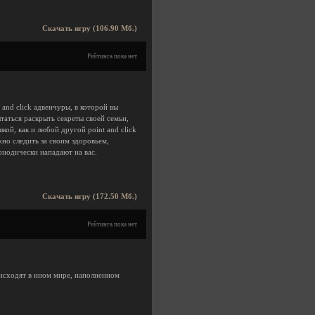
Скачать игру (106.90 Мб.)
Рейтинга пока нет
 and click адвенчуры, в которой вы
таться раскрыть секреты своей семьи,
кой, как и любой другой point and click
но следить за своим здоровьем,
риодически нападают на вас.
Скачать игру (172.50 Мб.)
Рейтинга пока нет
исходят в ином мире, наполненном