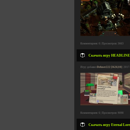
Комментариев: 0 | Просмотров: 3663
Скачать игру HEADLINER 
Игру добавил
Defuser222 [3626|10]
| 2017
Комментариев: 6 | Просмотров: 9098
Скачать игру Eternal Lore