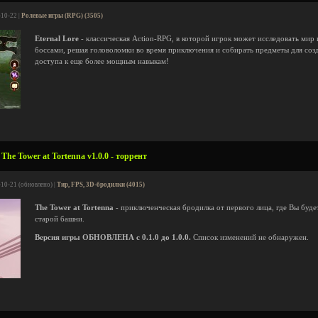
-10-22 |
Ролевые игры (RPG) (3505)
Eternal Lore
- классическая Action-RPG, в которой игрок может исследовать мир 
боссами, решая головоломки во время приключения и собирать предметы для со
доступа к еще более мощным навыкам!
he Tower at Tortenna v1.0.0 - торрент
-10-21 (обновлено) |
Тир, FPS, 3D-бродилки (4015)
The Tower at Tortenna
- приключенческая бродилка от первого лица, где Вы буде
старой башни.
Версия игры ОБНОВЛЕНА с 0.1.0 до 1.0.0.
Список изменений не обнаружен.