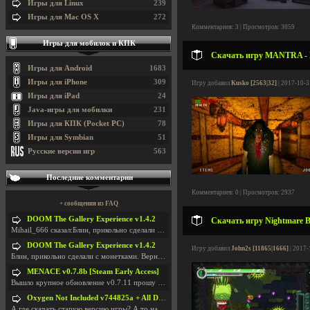
Игры для Linux
239
Игры для Mac OS X
272
Комментариев: 3 | Просмотров: 3059
Игры для мобилок и КПК
Скачать игру MANTRA - Ep
Игры для Android
1683
Игры для iPhone
309
Игру добавил
Kusko [2563|32]
| 2017-10-3
Игры для iPad
24
Java-игры для мобилки
231
Игры для КПК (Pocket PC)
78
Игры для Symbian
51
Русские версии игр
563
Последние комментарии
Комментариев: 0 | Просмотров: 2937
+ сообщения из FAQ
DOOM The Gallery Experience v1.4.2
Скачать игру Nightmare B
Mihail_666 сказал:Блин, прикольно сделали с монетк
DOOM The Gallery Experience v1.4.2
Игру добавил
John2s [11865|1666]
| 2017-
Блин, прикольно сделали с монетками. Вернулся в св
MENACE v0.7.8b [Steam Early Access]
Вышло крупное обновление v0.7.11 прошу обновить
Oxygen Not Included v744825a + All DLC
А где скачать старую версию игры? А то на новой но