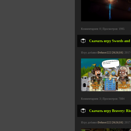
Комментариев: 0 | Просмотров: 1995
Скачать игру Swords and S
Игру добавил
Defuser222 [3626|10]
| 2017
Комментариев: 3 | Просмотров: 7084
Скачать игру Bravery: Rise
Игру добавил
Defuser222 [3626|10]
| 2017