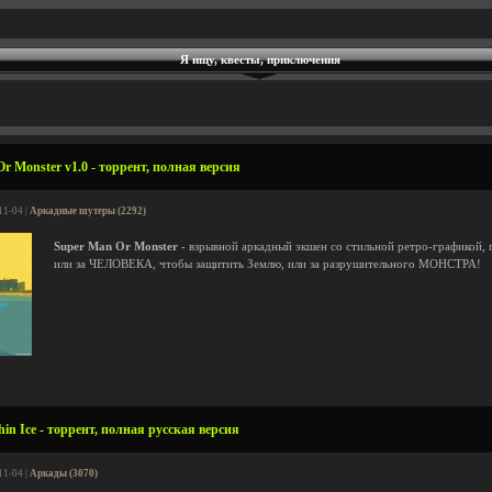
Я ищу, квесты, приключения
r Monster v1.0 - торрент, полная версия
11-04 |
Аркадные шутеры (2292)
Super Man Or Monster
- взрывной аркадный экшен со стильной ретро-графикой, г
или за ЧЕЛОВЕКА, чтобы защитить Землю, или за разрушительного МОНСТРА!
hin Ice - торрент, полная русская версия
11-04 |
Аркады (3070)