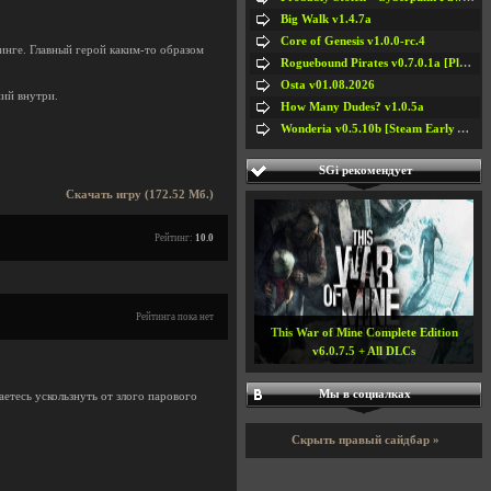
Big Walk v1.4.7a
Core of Genesis v1.0.0-rc.4
тинге. Главный герой каким-то образом
Roguebound Pirates v0.7.0.1a [Playtest]
Osta v01.08.2026
ий внутри.
How Many Dudes? v1.0.5a
Wonderia v0.5.10b [Steam Early Access]
SGi рекомендует
Скачать игру (172.52 Мб.)
Рейтинг:
10.0
Рейтинга пока нет
This War of Mine Complete Edition
v6.0.7.5 + All DLCs
Мы в социалках
аетесь ускользнуть от злого парового
Скрыть правый сайдбар »