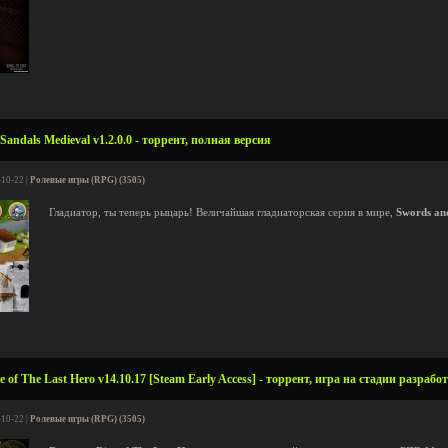
andals Medieval v1.2.0.0 - торрент, полная версия
-10-22 |
Ролевые игры (RPG) (3505)
Гладиатор, ты теперь рыцарь! Величайшая гладиаторская серия в мире,
Swords an
 of The Last Hero v14.10.17 [Steam Early Access] - торрент, игра на стадии разрабо
-10-22 |
Ролевые игры (RPG) (3505)