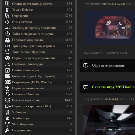
Спорт, настольные, карты
988
Игру добавил
Defuser222 [3626|10]
| 2017
Tower Defense
394
Стратегии
3780
Симуляторы
1188
Змейки, поедалки, эволюция
72
Тайм менеджмент, тайкуны
1020
Головоломки, пазлы
3035
Три в ряд, цепочки, тетрисы
686
Типа Zuma / Dynomite
98
Комментариев: 1 | Просмотров: 5900
Игры для детей, обучающие
316
Пинболы, бильярды
65
Обратите внимание
Необычные игры
1077
Большие игры (Rip, Repack)
269
Ретро-игры (DOS, Win 9x)
691
Скачать игру MISTfortune.
Игры пользователей
272
Сетевые / ХотСит
2320
Игру добавил
Kusko [2563|32]
| 2017-11-0
Русские версии игр
8412
Игры для взрослых (18+)
130
VR-игры
399
Зомби игры
446
SGi-сборники
0
Создание игр
98