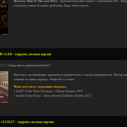
Bravery: Rise of The Last Hero
- приключенческий экшен с элементами РПГ. Мир
победить самые большие проблемы. Будь этим героем.
v1.0.0 - торрент, полная версия
-10-22 |
Я ищу, квесты, приключения (6441)
Короткое, заставляющее задуматься приключение о медиа-предвзятости. Контрол
влияние на вашу карьеру, общество и семью.
Игра получила следующие награды:
• GetIT! Indie Prize Nominee - Odessa Ukraine 2017
• Seattle Indies Expo - Jury-selected Exhibitor Seattle 2017
 v13.10.17 - торрент, полная версия