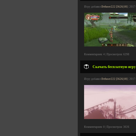
Игру добавил
Defuser222 [3626|10]
| 2017
Комментариев: 4 | Просмотров: 6298
Скачать бесплатную игру T
Игру добавил
Defuser222 [3626|10]
| 2017
Комментариев: 0 | Просмотров: 3026