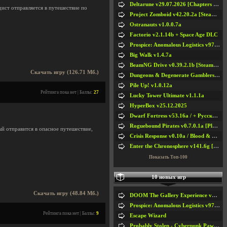
Deltarune v29.07.2026 [Chapters 1-5] / + RUS [Chapters 1-5]
ист отправляется в путешествие по
Project Zomboid v42.20.2a [Steam Early Access]
Ostranauts v1.0.0.7a
Factorio v2.1.14b + Space Age DLC
Prospice: Anomalous Logistics v97 [Playtest]
Big Walk v1.4.7a
BeamNG Drive v0.39.2.1b [Steam Early Access]
Скачать игру (126.71 Мб.)
Dungeons & Degenerate Gamblers v2.0.2a
Pile Up! v1.0.12a
Рейтинга пока нет | Баллы:
27
Lucky Tower Ultimate v1.1.1a
HyperBox v25.12.2025
Dwarf Fortress v53.16a / + Русская Версия v50.12a
Roguebound Pirates v0.7.0.1a [Playtest]
й отправится в опасное путешествие,
Crisis Response v0.10a / Blood & Bullet
Enter the Chronosphere v141.6g [Steam Early Access]
Показать Топ-100
10 новых игр
Скачать игру (48.84 Мб.)
DOOM The Gallery Experience v1.4.2
Prospice: Anomalous Logistics v97 [Playtest]
Рейтинга пока нет | Баллы:
9
Escape Wizard
Probably Stolen - Cyberpunk Pawnshop Simulator v048c [Playtest]