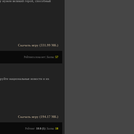
у нужен великий герой, способный
Скачать игру (331.99 Мб.)
Рейтинга пока нет | Баллы:
57
ируйте национальные новости и их
Скачать игру (194.17 Мб.)
Рейтинг:
10.0 (1)
| Баллы:
10