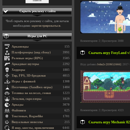
Скрыть рекламу с сайта
Чтоб скрыть всю рекламу с сайта, для начала
необходимо
зарегистрироваться
.
Игры для PC
Комментариев: 2 | Просмотров: 3088
Арканоиды
155
Платформеры (вид сбоку)
3991
Скачать игру FoxyLand v1
Ролевые игры (RPG)
3505
Аркадные шутеры
2292
Игру добавил
John2s [11865|1666]
| 2017-
Хорроры
1885
Тир, FPS, 3D-бродилки
4015
Игры с физикой
1308
Песочницы (Sandbox-игры)
1404
Техника на колесах, гонки
1223
Леталки, скроллеры
1029
Аркады
3070
Файтинги
625
Комментариев: 2 | Просмотров: 4323
Текстовые, Roguelike
1701
Скачать игру Mechanic 823
Визуальные новеллы
215
Я ищу, квесты, приключения
6441