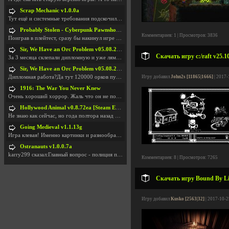
Scrap Mechanic v1.0.0a
Тут ещё и системные требования подскочили. Если не
Probably Stolen - Cyberpunk Pawnshop Simulator v048c [Playtest]
Комментариев: 1 | Просмотров: 3836
Поиграв в плейтест, сразу бы накинул игре наивысши
Sir, We Have an Orc Problem v05.08.2026
Скачать игру c:/raft v25.
За 3 месяца склепали дипломную и уже лям двести ба
Sir, We Have an Orc Problem v05.08.2026
Дипломная работа?Да тут 120000 орков путь выбирают
Игру добавил
John2s [11865|1666]
| 2017-
1916: The War You Never Knew
Очень хороший хоррор. Жаль что он не получил должн
Hollywood Animal v0.8.72ea [Steam Early Access]
Не знаю как сейчас, но года полтора назад игра был
Going Medieval v1.1.13g
Игра клевая! Именно картинки и разнообразия в стро
Ostranauts v1.0.0.7a
karry299 сказал:Главный вопрос - полиция по-прежне
Комментариев: 8 | Просмотров: 7265
Скачать игру Bound By Lig
Игру добавил
Kusko [2563|32]
| 2017-10-2