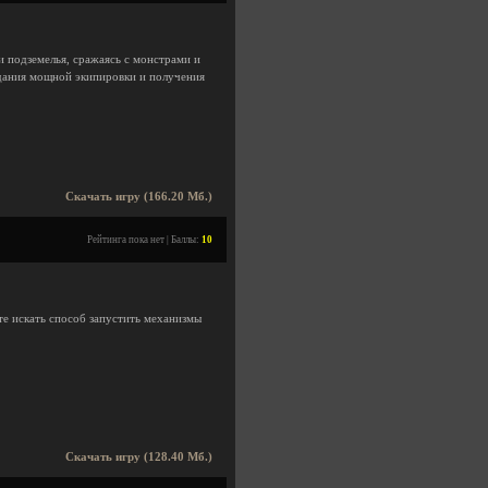
и подземелья, сражаясь с монстрами и
здания мощной экипировки и получения
Скачать игру (166.20 Мб.)
Рейтинга пока нет | Баллы:
10
те искать способ запустить механизмы
Скачать игру (128.40 Мб.)