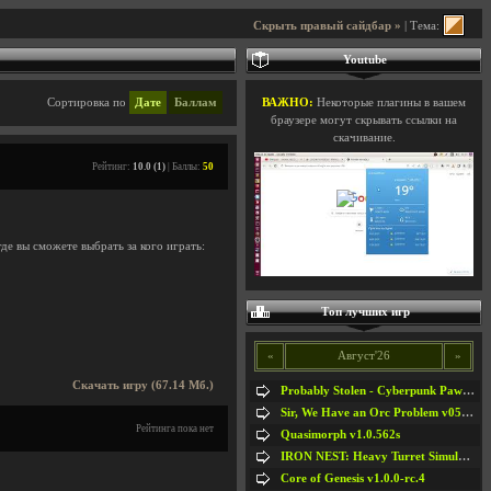
Скрыть правый сайдбар »
| Тема:
Youtube
Сортировка по
Дате
Баллам
ВАЖНО:
Некоторые плагины в вашем
браузере могут скрывать ссылки на
скачивание.
Рейтинг:
10.0 (1)
| Баллы:
50
де вы сможете выбрать за кого играть:
Топ лучших игр
«
Август'26
»
Скачать игру (67.14 Мб.)
Probably Stolen - Cyberpunk Pawnshop Simulator v048c [Playtest]
Sir, We Have an Orc Problem v05.08.2026
Рейтинга пока нет
Quasimorph v1.0.562s
IRON NEST: Heavy Turret Simulator v1.0a
Core of Genesis v1.0.0-rc.4