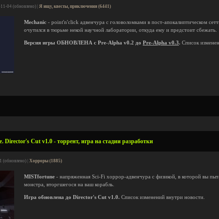
-11-04 (обновлено) |
Я ищу, квесты, приключения (6441)
Mechanic
- point'n'click адвенчура с головоломками в пост-апокалиптическом сет
очутился в тюрьме некой научной лаборатории, откуда ему и предстоит сбежать.
Версия игры ОБНОВЛЕНА с Pre-Alpha v0.2 до
Pre-Alpha v0.3
.
Список изменен
 Director's Cut v1.0 - торрент, игра на стадии разработки
1 (обновлено) |
Хорроры (1885)
MISTfortune
- напряженная Sci-Fi хоррор-адвенчура с физикой, в которой вы пыт
монстра, вторгшегося на ваш корабль.
Игра обновлена до Director's Cut v1.0.
Список изменений внутри новости.