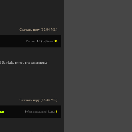
Скачать игру (80.84 Мб.)
Рейтинг:
8.7 (3)
| Баллы:
36
d Sandals
, теперь в средневековье!
Скачать игру (68.44 Мб.)
тки
Рейтинга пока нет | Баллы:
8