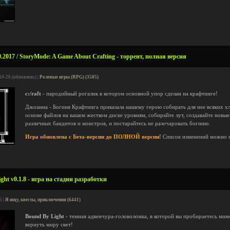
10.2017 / StoryMode: A Game About Crafting - торрент, полная версия
10-26 (обновлено) |
Ролевые игры (RPG) (3505)
c:/raft
- пародийный рогалик в котором основной упор сделан на крафтинге!
Джоанна - Богиня Крафтинга приказала нашему герою собирать для нее всяких х
основе файлов на вашем жестком диске уровням, собирайте лут, создавайте новы
различных бандитов и монстров, и постарайтесь не разочаровать богиню.
Игра обновлена с Бета-версии до ПОЛНОЙ версии!
Список изменений можно 
ht v0.1.8 - игра на стадии разработки
5 |
Я ищу, квесты, приключения (6441)
Bound By Light
- темная адвенчура-головоломка, в которой вы пробираетесь мим
вернуть миру свет!