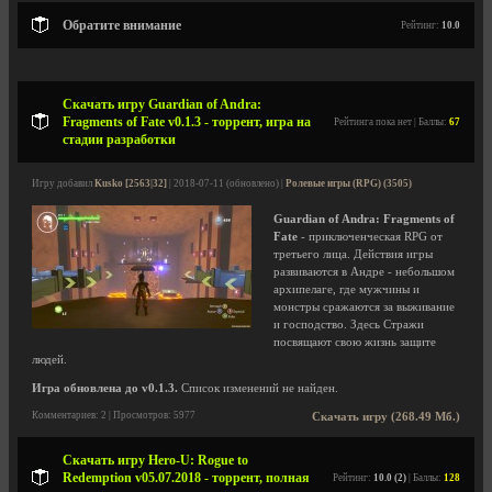
Обратите внимание
Рейтинг:
10.0
Скачать игру Guardian of Andra:
Fragments of Fate v0.1.3 - торрент, игра на
Рейтинга пока нет | Баллы:
67
стадии разработки
Игру добавил
Kusko [2563|32]
| 2018-07-11 (обновлено) |
Ролевые игры (RPG) (3505)
Guardian of Andra: Fragments of
Fate
- приключенческая RPG от
третьего лица. Действия игры
развиваются в Андре - небольшом
архипелаге, где мужчины и
монстры сражаются за выживание
и господство. Здесь Стражи
посвящают свою жизнь защите
людей.
Игра обновлена до v0.1.3.
Список изменений не найден.
Комментариев: 2 | Просмотров: 5977
Скачать игру (268.49 Мб.)
Скачать игру Hero-U: Rogue to
Redemption v05.07.2018 - торрент, полная
Рейтинг:
10.0 (2)
| Баллы:
128