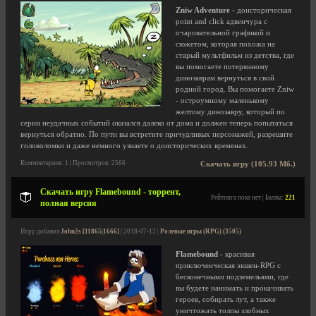
Zniw Adventure
- доисторическая
point and click адвенчура с
очаровательной графикой и
сюжетом, которая похожа на
старый мультфильм из детства, где
вы помогаете потерянному
динозаврам вернуться в свой
родной город. Вы помогаете Zniw
- остроумному маленькому
желтому динозавру, который по
серии неудачных событий оказался далеко от дома и должен теперь попытаться
вернуться обратно. По пути вы встретите причудливых персонажей, разрешите
головоломки и даже немного узнаете о доисторических временах.
Комментариев: 1 | Просмотров: 2566
Скачать игру (105.93 Мб.)
Скачать игру Flamebound - торрент,
Рейтинга пока нет | Баллы:
221
полная версия
Игру добавил
John2s [11865|1666]
| 2018-07-12 |
Ролевые игры (RPG) (3505)
Flamebound
- красивая
приключенческая экшен-RPG с
бесконечными подземельями, где
вы будете нанимать и прокачивать
героев, собирать лут, а также
уничтожать толпы злобных