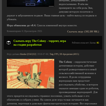
актерами, декорациями и
видеосъемками. В нём вы
примеряете на себя роль Энн,
девушки которую похитили и
держат в заброшенном подвале. Ваша главная цель - найти выход из подвала и
убежать.
Игра обновлена до v0.4.
Список изменений внутри новости.
Комментариев: 0 | Просмотров: 2925
Скачать игру (302.80 Мб.)
Скачать игру The Colony - торрент, игра
Рейтинга пока нет | Баллы:
85
на стадии разработки
Игру добавил
Kusko [2563|32]
| 2018-07-06 |
Тир, FPS, 3D-бродилки (4015)
The Colony
- сюрреалистическая
детективная история, действие
которой разворачивается в некой
сельскохозяйственной колонии в
космосе. В роли сотрудника
корпорации вам предстоит
расследовать убийство, в котором
оказался замешан один из роботов,
произведенных корпорацией. Для
этого придется исследовать странное поселение, узнать побольше о его
обитателях и собрать улики. На самом деле игра только начинается как
детектив, перетекая в довольно фантасмагорическую историю. Все персонажи