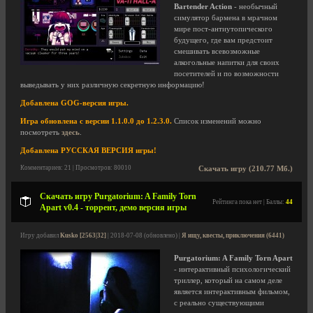
Bartender Action
- необычный
симулятор бармена в мрачном
мире пост-антиутопического
будущего, где вам предстоит
смешивать всевозможные
алкогольные напитки для своих
посетителей и по возможности
выведывать у них различную секретную информацию!
Добавлена GOG-версия игры.
Игра обновлена с версии 1.1.0.0 до 1.2.3.0.
Список изменений можно
посмотреть
здесь
.
Добавлена РУССКАЯ ВЕРСИЯ игры!
Комментариев: 21 | Просмотров: 80010
Скачать игру (210.77 Мб.)
Скачать игру Purgatorium: A Family Torn
Рейтинга пока нет | Баллы:
44
Apart v0.4 - торрент, демо версия игры
Игру добавил
Kusko [2563|32]
| 2018-07-08 (обновлено) |
Я ищу, квесты, приключения (6441)
Purgatorium: A Family Torn Apart
- интерактивный психологический
триллер, который на самом деле
является интерактивным фильмом,
с реально существующими