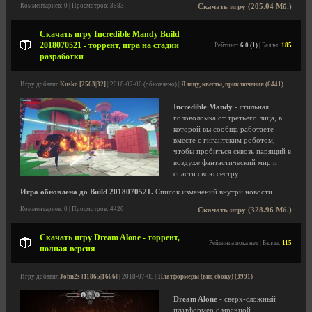
Комментариев: 0 | Просмотров: 3983
Скачать игру (205.04 Мб.)
Скачать игру Incredible Mandy Build
2018070521 - торрент, игра на стадии
Рейтинг:
6.0 (1)
| Баллы:
185
разработки
Игру добавил
Kusko [2563|32]
| 2018-07-06 (обновлено) |
Я ищу, квесты, приключения (6441)
Incredible Mandy
- стильная
головоломка от третьего лица, в
которой вы сообща работаете
вместе с гигантским роботом,
чтобы пробиться сквозь парящий в
воздухе фантастический мир и
спасти свою сестру.
Игра обновлена до Build 2018070521.
Список изменений внутри новости.
Комментариев: 0 | Просмотров: 4420
Скачать игру (328.96 Мб.)
Скачать игру Dream Alone - торрент,
Рейтинга пока нет | Баллы:
115
полная версия
Игру добавил
John2s [11865|1666]
| 2018-07-05 |
Платформеры (вид сбоку) (3991)
Dream Alone
- сверх-сложный
платформер с мрачной