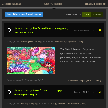
Левый сайдбар
FAQ / Общение
Пра
Я ищу, квесты, приключения
Наш Telegram @SmallGamez
Сортировка по
Дате
Баллам
Скачать игру The Spiral Scouts - торрент,
Рейтинга пока нет | Баллы:
34
полная версия
Игру добавил
John2s [11865|1666]
| 2018-07-16 |
Текстовые, Roguelike (1701)
The Spiral Scouts
- безумное
приключение с элементами
рогалика, миры которого населены
очень странными обитателями...
Комментариев: 0 | Просмотров: 2497
Скачать игру (305.27 Мб.)
Скачать игру Zniw Adventure - торрент,
Рейтинг:
10.0 (1)
| Баллы:
50
демо версия игры
Игру добавил
Kusko [2563|32]
| 2018-07-14 |
Я ищу, квесты, приключения (6441)