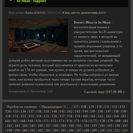
be Mean - торрент
Игру добавил
Kusko [2563|32]
| 2018-07-05 |
Я ищу, квесты, приключения (6441)
Doesn't Mean to be Mean
-
восхитительная темная и
юмористическая Sci-Fi адвенчура
от первого лица, в которой вы
пытаетесь решить головоломки и
принять моральные решения, в то
время, как вам помогает
саркастический, не вызывающий
доверия робот, которые подталкивает вас на принятие гнусных решений. Вы
играете роль человека, который просыпается от криосна на космическом
корабле на 170 лет раньше, чем нужно, и теперь он должен добраться до
центра связи, чтобы обратиться за помощью. Но чтобы добраться до центра
связи, вам нужно пробраться через четыре уровня корабля, которые часто
требуют решения головоломок или разобраться с моральными дилеммами.
Комментариев: 0 | Просмотров: 2326
Скачать игру (167.90 Мб.)
Перейти на страницу:
< Предыдущая
|
1
| ... |
127
|
128
|
129
|
130
|
131
|
132
|
133
|
134
|
135
|
136
|
137
|
138
|
139
|
140
|
141
|
142
|
143
|
144
|
145
|
146
|
147
|
148
|
149
|
150
|
151
|
152
|
153
|
154
|
155
|
156
|
157
|
158
|
159
|
160
|
161
|
162
|
163
|
164
|
165
|
166
|
167
|
168
|
169
|
170
|
171
|
172
|
173
|
174
|
175
|
176
| [177] |
178
|
179
|
180
|
181
|
182
|
183
|
184
|
185
|
186
|
187
|
188
|
189
|
190
|
191
|
192
|
193
|
194
|
195
|
196
|
197
|
198
|
199
|
200
|
201
|
202
|
203
|
204
|
205
|
206
|
207
|
208
|
209
|
210
|
211
|
212
|
213