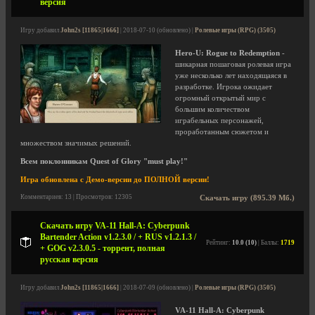
версия
Игру добавил
John2s [11865|1666]
| 2018-07-10 (обновлено) |
Ролевые игры (RPG) (3505)
Hero-U: Rogue to Redemption
-
шикарная пошаговая ролевая игра
уже несколько лет находящаяся в
разработке. Игрока ожидает
огромный открытый мир с
большим количеством
играбельных персонажей,
проработанным сюжетом и
множеством значимых решений.
Всем поклонникам
Quest of Glory
"must play!"
Игра обновлена с Демо-версии до ПОЛНОЙ версии!
Комментариев: 13 | Просмотров: 12305
Скачать игру (895.39 Мб.)
Скачать игру VA-11 Hall-A: Cyberpunk
Bartender Action v1.2.3.0 / + RUS v1.2.1.3 /
Рейтинг:
10.0 (10)
| Баллы:
1719
+ GOG v2.3.0.5 - торрент, полная
русская версия
Игру добавил
John2s [11865|1666]
| 2018-07-09 (обновлено) |
Ролевые игры (RPG) (3505)
VA-11 Hall-A: Cyberpunk