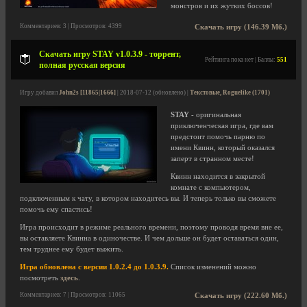
монстров и их жутких боссов!
Комментариев: 3 | Просмотров: 4399
Скачать игру (146.39 Мб.)
Скачать игру STAY v1.0.3.9 - торрент,
Рейтинга пока нет | Баллы:
551
полная русская версия
Игру добавил
John2s [11865|1666]
| 2018-07-12 (обновлено) |
Текстовые, Roguelike (1701)
STAY
- оригинальная
приключенческая игра, где вам
предстоит помочь парню по
имени Квинн, который оказался
заперт в странном месте!
Квинн находится в закрытой
комнате с компьютером,
подключенным к чату, в котором находитесь вы. И теперь только вы сможете
помочь ему спастись!
Игра происходит в режиме реального времени, поэтому проводя время вне ее,
вы оставляете Квинна в одиночестве. И чем дольше он будет оставаться один,
тем труднее ему будет выжить.
Игра обновлена с версии 1.0.2.4 до 1.0.3.9.
Список изменений можно
посмотреть
здесь
.
Комментариев: 7 | Просмотров: 11065
Скачать игру (222.60 Мб.)