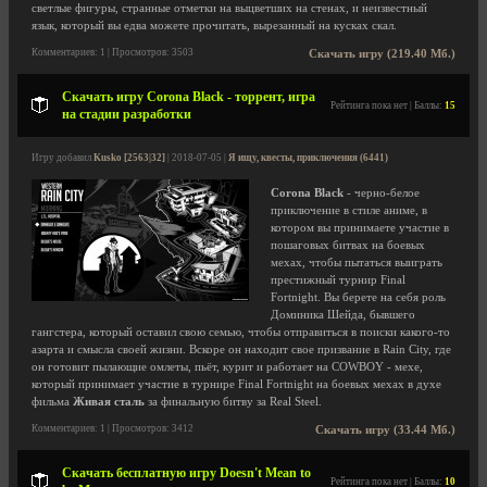
светлые фигуры, странные отметки на выцветших на стенах, и неизвестный
язык, который вы едва можете прочитать, вырезанный на кусках скал.
Комментариев: 1 | Просмотров: 3503
Скачать игру (219.40 Мб.)
Скачать игру Corona Black - торрент, игра
Рейтинга пока нет | Баллы:
15
на стадии разработки
Игру добавил
Kusko [2563|32]
| 2018-07-05 |
Я ищу, квесты, приключения (6441)
Corona Black
- черно-белое
приключение в стиле аниме, в
котором вы принимаете участие в
пошаговых битвах на боевых
мехах, чтобы пытаться выиграть
престижный турнир Final
Fortnight. Вы берете на себя роль
Доминика Шейда, бывшего
гангстера, который оставил свою семью, чтобы отправиться в поиски какого-то
азарта и смысла своей жизни. Вскоре он находит свое призвание в Rain City, где
он готовит пылающие омлеты, пьёт, курит и работает на COWBOY - мехе,
который принимает участие в турнире Final Fortnight на боевых мехах в духе
фильма
Живая сталь
за финальную битву за Real Steel.
Комментариев: 1 | Просмотров: 3412
Скачать игру (33.44 Мб.)
Скачать бесплатную игру Doesn't Mean to
Рейтинга пока нет | Баллы:
10