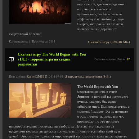
атмосферой, где вам предстоит
отправиться в опасное
путешествие, чтобы отыскать
мифическую волшебницу Леди
Смерть, которая может спасти
жителей вашей деревни от
смертельной болезни!
Комментариев: 1 | Просмотров: 3408
Скачать игру (680.38 Мб.)
Скачать игру The World Begins with You
v1.0.1 - торрент, игра на стадии
Рейтинга пока нет | Баллы:
67
разработки
Игру добавил
Kusko [2563|32]
| 2018-07-05 |
Я ищу, квесты, приключения (6441)
The World Begins with You
-
медитативная игра в стиле
Journey
, в которой вы исследуете
руины, казалось бы, давно
забытого мира. Вы просыпаетесь в
тюремной камере. Вы не помните
о том, почему вы здесь или что
произошло, но это не имеет
никакого значения, поскольку вы свободны. Не зная, что находится за
пределами тюрьмы, вы должны исследовать и попытаться найти свой путь
домой. Этот мир не похож на мир, который вы помните - здесь парят какие-то