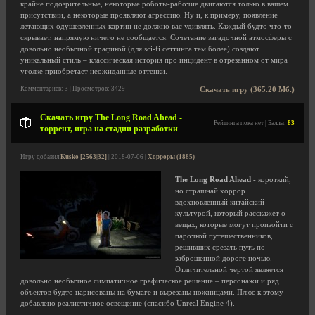
крайне подозрительные, некоторые роботы-рабочие двигаются только в вашем
присутствии, а некоторые проявляют агрессию. Ну и, к примеру, появление
летающих одушевленных картин не должно вас удивлять. Каждый будто что-то
скрывает, напрямую ничего не сообщается. Сочетание загадочной атмосферы с
довольно необычной графикой (для sci-fi сеттинга тем более) создают
уникальный стиль – классическая история про инцидент в отрезанном от мира
уголке приобретает неожиданные оттенки.
Комментариев: 3 | Просмотров: 3429
Скачать игру (365.20 Мб.)
Скачать игру The Long Road Ahead -
Рейтинга пока нет | Баллы:
83
торрент, игра на стадии разработки
Игру добавил
Kusko [2563|32]
| 2018-07-06 |
Хорроры (1885)
The Long Road Ahead
- короткий,
но страшнай хоррор
вдохновленный китайский
культурой, который расскажет о
вещах, которые могут произойти с
парочкой путешественников,
решивших срезать путь по
заброшенной дороге ночью.
Отличительной чертой является
довольно необычное симпатичное графическое решение – персонажи и ряд
объектов будто нарисованы на бумаге и вырезаны ножницами. Плюс к этому
добавлено реалистичное освещение (спасибо Unreal Engine 4).