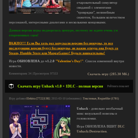
очаровательный симулятор
свиданий с элементами
"триврядки", нелинейным
сюжетом, большим количеством
персонажей, интересными диалогами и несколькими концовками.
Данная версия игры подверглась цензуре, поэтому не ждите очень уж
откровенных сцен!
ВАЖНО!!! Если Вы хоть раз запускали версию без цензуры, то все
последующие версии будут без цензуры, не важно откуда она будет, со
Steam, Humble Store или MangaGamer! Будьте внимательны!
Игра
ОБНОВЛЕНА
до
v1.2.0
"Valentine's Day!"
. Список изменений внутри
новости.
Комментариев: 34 | Просмотров: 97553
Скачать игру (285.30 Мб.)
Скачать игру Unhack v1.0 + 1DLC - полная версия
Рейтинга пока нет
Игру добавил
Elektra [7722|138]
| 2015-03-10 (обновлено) |
Текстовые, Roguelike (1701)
Unhack
- довольно необычный
микс визуальной новеллы и
головоломки.
Игра ОБНОВЛЕНА ВШИТ
DLC
Unhack:Destruction
.