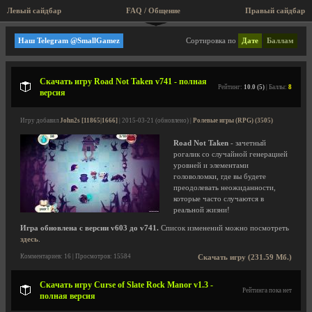
Левый сайдбар
FAQ / Общение
Пра
Текстовые, Roguelike
Наш Telegram @SmallGamez
Сортировка по
Дате
Баллам
Скачать игру Road Not Taken v741 - полная
Рейтинг:
10.0 (5)
| Баллы:
8
версия
Игру добавил
John2s [11865|1666]
| 2015-03-21 (обновлено) |
Ролевые игры (RPG) (3505)
Road Not Taken
- зачетный
рогалик со случайной генерацией
уровней и элементами
головоломки, где вы будете
преодолевать неожиданности,
которые часто случаются в
реальной жизни!
Игра обновлена с версии v603 до v741.
Список изменений можно посмотреть
здесь
.
Комментариев: 16 | Просмотров: 15584
Скачать игру (231.59 Мб.)
Скачать игру Curse of Slate Rock Manor v1.3 -
Рейтинга пока нет
полная версия