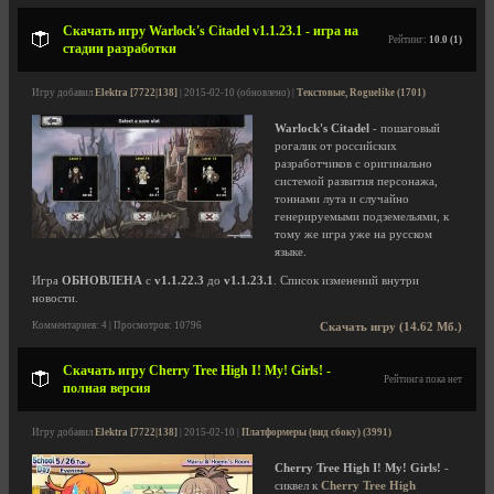
Скачать игру Warlock's Citadel v1.1.23.1 - игра на
Рейтинг:
10.0 (1)
стадии разработки
Игру добавил
Elektra [7722|138]
| 2015-02-10 (обновлено) |
Текстовые, Roguelike (1701)
Warlock's Citadel
- пошаговый
рогалик от российских
разработчиков с оригинально
системой развития персонажа,
тоннами лута и случайно
генерируемыми подземельями, к
тому же игра уже на русском
языке.
Игра
ОБНОВЛЕНА
с
v1.1.22.3
до
v1.1.23.1
. Список изменений внутри
новости.
Комментариев: 4 | Просмотров: 10796
Скачать игру (14.62 Мб.)
Скачать игру Cherry Tree High I! My! Girls! -
Рейтинга пока нет
полная версия
Игру добавил
Elektra [7722|138]
| 2015-02-10 |
Платформеры (вид сбоку) (3991)
Cherry Tree High I! My! Girls!
-
сиквел к
Cherry Tree High