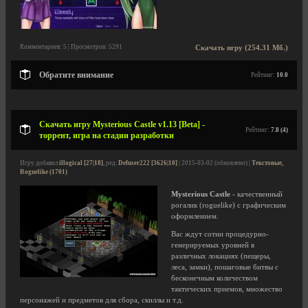
Комментариев: 5 | Просмотров: 5291
Скачать игру (254.31 Мб.)
Обратите внимание
Рейтинг:
10.0
Скачать игру Mysterious Castle v1.13 [Beta] -
Рейтинг:
7.8 (4)
торрент, игра на стадии разработки
Игру добавил
illogical [27|18]
, ред.
Defuser222 [3626|10]
| 2015-03-02 (обновлено) |
Текстовые,
Roguelike (1701)
Mysterious Castle
- качественный
рогалик (roguelike) с графическим
оформлением.
Вас ждут сотни процедурно-
генерируемых уровней в
различных локациях (пещеры,
леса, замки), пошаговые битвы с
бесконечным количеством
тактических приемов, множество
персонажей и предметов для сбора, скиллы и т.д.