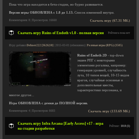
Пока что игра находится в бета-стадии, но бурно развивается.
Версия игры ОБНОВЛЕНА с 1.8 до 1.13.
Список изменений внутри.
Комментариев: 8 | Просмотров: 16660
Скачать игру (67.31 Мб.)
Скачать игру Ruins of Endoth v1.0 - полная версия
Рейтинга пока нет
Игру добавил
Defuser222 [3626|10]
| 2015-03-01 (обновлено) |
Ролевые игры (RPG) (3505)
Ruins of Endoth 2D
- top-down
экшен РПГ с некоторыми
элементами рогалика, например:
генерация уровней, случайность
лута, 10 типов вещей, 10-15 видов
врагов, случайные основные и
дополнительные квесты,
характеристики персонажа, и
многое другое...
Игра ОБНОВЛЕНА с демки до ПОЛНОЙ версии.
Комментариев: 4 | Просмотров: 6683
Скачать игру (133.69 Мб.)
Скачать игру Infra Arcana [Early Access] v17 - игра
Рейтинг:
10.0 (1)
на стадии разработки