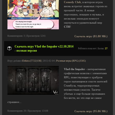
Comedy Club
, в котором игрок
вновь встретит знакомых героев из
прошлой части. А новые
персонажи, локации и музыка, и
несколько эпизодов помогут
окунуться в удивительный мир
CTH
!
Комментариев: 3 | Просмотров: 5241
Скачать игру (81.80 Мб.)
Скачать игру Vlad the Impaler v22.10.2014
Рейтинга пока нет | Баллы:
27
- полная версия
Игру добавил
Elektra [7722|138]
| 2015-02-04 |
Ролевые игры (RPG) (3505)
Vlad the Impaler
- интерактивная
графическая новелла с элементами
RPG, повествующая о храбром
герое пытающемся спасти жителей
Стамбула, терроризируемых
неизвестным ужасом. Тысячи
убитых и еще больше пропавших
без вести, но это еще не самое
страшное...
Комментариев: 20 | Просмотров: 13108
Скачать игру (95.86 Мб.)