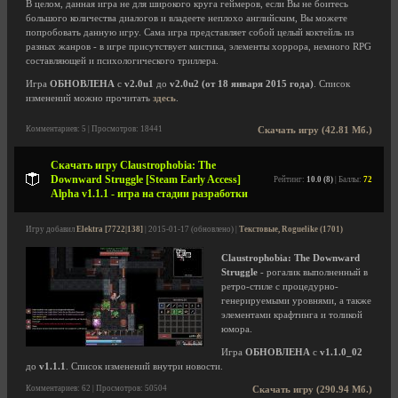
В целом, данная игра не для широкого круга геймеров, если Вы не боитесь
большого количества диалогов и владеете неплохо английским, Вы можете
попробовать данную игру. Сама игра представляет собой целый коктейль из
разных жанров - в игре присутствует мистика, элементы хоррора, немного RPG
составляющей и психологического триллера.
Игра
ОБНОВЛЕНА
с
v2.0u1
до
v2.0u2 (от 18 января 2015 года)
. Список
изменений можно прочитать
здесь
.
Комментариев: 5 | Просмотров: 18441
Скачать игру (42.81 Мб.)
Скачать игру Claustrophobia: The
Downward Struggle [Steam Early Access]
Рейтинг:
10.0 (8)
| Баллы:
72
Alpha v1.1.1 - игра на стадии разработки
Игру добавил
Elektra [7722|138]
| 2015-01-17 (обновлено) |
Текстовые, Roguelike (1701)
Claustrophobia: The Downward
Struggle
- рогалик выполненный в
ретро-стиле с процедурно-
генерируемыми уровнями, а также
элементами крафтинга и толикой
юмора.
Игра
ОБНОВЛЕНА
с
v1.1.0_02
до
v1.1.1
. Список изменений внутри новости.
Комментариев: 62 | Просмотров: 50504
Скачать игру (290.94 Мб.)