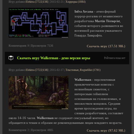
Игру добавил
Elektra [7722|138]
| 2015-02-21 |
Хорроры (1884)
Infra Arcana
- атмосферный
хоррор-рогалик от независимого
разработчика
Martin Törnqvist
,
события которого развиваются во
вселенной рассказов уважаемого
Говарда Лавкрафта.
Комментариев: 9 | Просмотров: 7536
Скачать игру (17.51 Мб.)
Скачать игру Walkerman - демо версия игры
Рейтинга пока нет
Игру добавил
Elektra [7722|138]
| 2015-02-17 |
Текстовые, Roguelike (1701)
Walkerman
- перспективная
приключенческая новелла с
нелинейным сюжетом, с
интересным геймплеем
основанным на головоломках, и
множеством концовок. Средняя
время прохождения игры, по
словам разработчиков, составляет
около 14-16 часов.
Walkerman
не содержит сексуальный контент, но
обращается к темам и образам не рекомендованным лицам младшего возраста.
Комментариев: 2 | Просмотров: 4885
Скачать игру (97.62 Мб.)