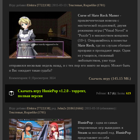
Игру добавил
Elektra [7722|138]
| 2015-03-13 |
Текстовые, Roguelike (1701)
Curse of Slate Rock Manor
-
приключенческая новелла с
мистической подоплекой, двумя
режимами игры ("Visual Novel" и
"Puzzle") и множеством концовок
(10+). Отправляйтесь в поместье
Slate Rock
, где по слухам обитают
призраки и пропадают люди. Один
из учащихся, гложимый
любопытством, уже туда
отправился несколько недель назад, и с тех пор его никто не видел. Может быть
и Вас ожидает такая судьба?
Комментариев: 0 | Просмотров: 3654
Скачать игру (145.15 Мб.)
Скачать игру HuniePop v1.2.0 - торрент,
Рейтинг:
8.7 (6)
| Баллы:
619
полная версия
Игру добавил
Elektra [7722|138]
, ред.
John2s [11865|1666]
| 2015-03-10 (обновлено) |
Текстовые, Roguelike (1701)
HuniePop
- одна из самых
откровенных игр вышедших в
Steam
за последний год.
HuniePop
представляет из себя