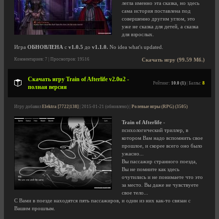
легла именно эта сказка, но здесь
сама история поставлена под
совершенно другим углом, это
уже не сказка для детей, а сказка
для взрослых.
Игра
ОБНОВЛЕНА
с
v1.0.5
до
v1.1.0.
No idea what's updated.
Комментариев: 7 | Просмотров: 19516
Скачать игру (99.59 Мб.)
Скачать игру Train of Afterlife v2.0u2 -
Рейтинг:
10.0 (1)
| Баллы:
8
полная версия
Игру добавил
Elektra [7722|138]
| 2015-01-21 (обновлено) |
Ролевые игры (RPG) (3505)
Train of Afterlife
-
психологический триллер, в
котором Вам надо вспомнить свое
прошлое, и скорее всего оно было
ужасно...
Вы пассажир странного поезда,
Вы не помните как здесь
очутились и не понимаете что это
за место. Вы даже не чувствуете
свое тело...
С Вами в поезде находятся пять пассажиров, и один из них как-то связан с
Вашим прошлым.