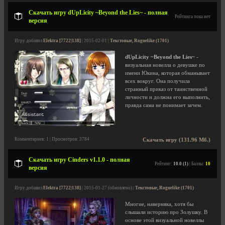
Скачать игру dUpLicity ~Beyond the Lies~ - полная
Рейтинга пока нет
версия
Игру добавил
Elektra [7722|138]
| 2015-02-01 |
Текстовые, Roguelike (1701)
dUpLicity ~Beyond the Lies~
-
визуальная новелла о девушке по
имени Юкина, которая обманывает
всех вокруг. Она получила
странный приказ от таинственной
личности и должна его выполнить,
правда сама не понимает зачем.
Комментариев: 1 | Просмотров: 3784
Скачать игру (131.96 Мб.)
Скачать игру Cinders v1.1.0 - полная
Рейтинг:
10.0 (1)
| Баллы:
10
версия
Игру добавил
Elektra [7722|138]
| 2015-01-27 (обновлено) |
Текстовые, Roguelike (1701)
Многие, наверняка, хотя бы
слышали историю про Золушку. В
основе этой визуальной новеллы