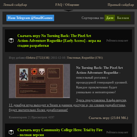
Левый сайдбар
FAQ / Общение
Правый сайдбар
Текстовые, Roguelike
Наш Telegram @SmallGamez
Сортировка по
Дате
Баллам
Скачать игру No Turning Back: The Pixel Art
Action-Adventure Roguelike [Early Access] - игра на
Рейтинга пока нет
стадии разработки
Игру добавил
Elektra [7722|138]
| 2015-12-10 |
Текстовые, Roguelike (1701)
No Turning Back: The Pixel Art
Action-Adventure Roguelike
-
пиксельный рогалик с
процедурной генерацией уровней.
Каждое приключение будет
уникально и неповторимо!
Здесь представлена Альфа-версия,
11 декабря игра выходит в Steam в раннем доступе и, по словам разработчика,
будет значительно более доработанная!
Комментариев: 2 | Просмотров: 4197
Скачать игру (23.04 Мб.)
Скачать игру Community College Hero: Trial by Fire
Рейтинга пока нет
- полная версия