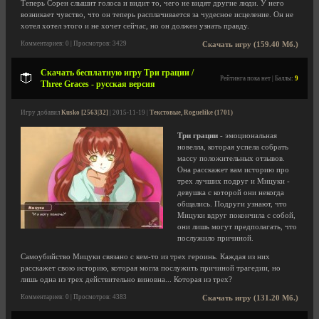
Теперь Сорен слышит голоса и видит то, чего не видят другие люди. У него
возникает чувство, что он теперь расплачивается за чудесное исцеление. Он не
хотел хотел этого и не хочет сейчас, но он должен узнать правду.
Комментариев: 0 | Просмотров: 3429
Скачать игру (159.40 Мб.)
Скачать бесплатную игру Три грации /
Рейтинга пока нет | Баллы:
9
Three Graces - русская версия
Игру добавил
Kusko [2563|32]
| 2015-11-19 |
Текстовые, Roguelike (1701)
Три грации
- эмоциональная
новелла, которая успела собрать
массу положительных отзывов.
Она расскажет вам историю про
трех лучших подруг и Мицуки -
девушка с которой они некогда
общались. Подруги узнают, что
Мицуки вдруг покончила с собой,
они лишь могут предполагать, что
послужило причиной.
Самоубийство Мицуки связано с кем-то из трех героинь. Каждая из них
расскажет свою историю, которая могла послужить причиной трагедии, но
лишь одна из трех действительно виновна... Которая из трех?
Комментариев: 0 | Просмотров: 4383
Скачать игру (131.20 Мб.)