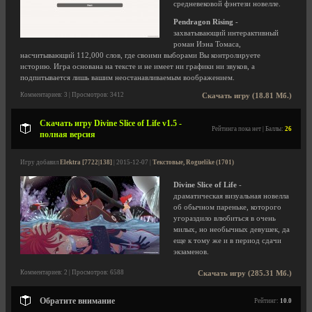
средневековой фэнтези новелле.
Pendragon Rising
-
захватывающий интерактивный
роман Иэна Томаса,
насчитывающий 112,000 слов, где своими выборами Вы контролируете
историю. Игра основана на тексте и не имеет ни графики ни звуков, а
подпитывается лишь вашим неостанавливаемым воображением.
Комментариев: 3 | Просмотров: 3412
Скачать игру (18.81 Мб.)
Скачать игру Divine Slice of Life v1.5 -
Рейтинга пока нет | Баллы:
26
полная версия
Игру добавил
Elektra [7722|138]
| 2015-12-07 |
Текстовые, Roguelike (1701)
Divine Slice of Life
-
драматическая визуальная новелла
об обычном пареньке, которого
угораздило влюбиться в очень
милых, но необычных девушек, да
еще к тому же и в период сдачи
экзаменов.
Комментариев: 2 | Просмотров: 6588
Скачать игру (285.31 Мб.)
Обратите внимание
Рейтинг:
10.0