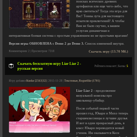
поисках всяческих древних
артефактов или еще чего-либо, что
ярко светиться? Тогда эта игра для
Вас! Тонны лута для настоящего
искателя приключений! А чтобы
Вам не было скучно, к вашим
услугам динамичная и
интерактивная боевая система с простым управлением но не простыми врагами!
Версия игры ОБНОВЛЕНА с Demo 2 до Demo 3.
Список изменений внутри.
Комментариев: 2 | Просмотров: 7318
Скачать игру (13.70 Мб.)
Скачать бесплатную игру Liar Liar 2 -
Рейтинга пока нет | Баллы:
5
русская версия
Игру добавил
Kusko [2563|32]
| 2015-11-28 |
Текстовые, Roguelike (1701)
Liar Liar 2
- продолжение
визуальной новеллы про
школьницу-убийцу.
После событий первой части
прошел год, Юкари и Михо теперь
старшеклассницы и лучшие друзья.
И вот в один прекрасный день, в
класс Юкари переводится новый
ученик. Им оказывается Коси