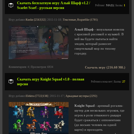
Скачать бесплатную игру Алый Шарф v1.2 /
Рейтинг:
9.0 (1)
| Баллы:
1
Scarlet Scarf - русская версия
Игру добавил
Kusko [2563|32]
| 2015-11-18 |
Текстовые, Roguelike (1701)
Алый Шарф
- визуальная новелла
с красивой рисовкой и музыкой. В
ней вы будете пытаться найти
злодея, который разносит
смертельный мор по тихому
городку.
Комментариев: 4 | Просмотров: 6934
Скачать игру (216.60 Мб.)
Скачать игру Knight Squad v1.0 - полная
Рейтинга пока нет | Баллы:
27
версия
Игру добавил
Elektra [7722|138]
| 2015-11-17 |
Аркадные шутеры (2292)
Knight Squad
- аренный рогалик-
шутер для нескольких игроков, где
игрок в роли отважного рыцаря
будет сражаться с оппонентами
(до восьми человек на одной
карте) и проходить