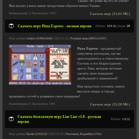
Танака! Но разве вы его не убили?
Вам нужно узнать каким загадочным образом выжил Танака.
Комментариев: 3 | Просмотров: 13207
Скачать игру (55.61 Мб.)
Скачать игру Pizza Express - полная версия
Рейтинг:
10.0 (1)
| Баллы:
20
Игру добавил
John2s [11866|1666]
| 2015-11-23 |
Ролевые игры (RPG) (3507)
Pizza Express
- продвинутый
симулятор ресторана, где вы
присоединитесь к ответственному
Гастону и его безрассудному
другу Лаки, которые мечтают
сделать свою пиццерию
прибыльной и знаменитой!
Вам предстоит готовить самую
вкусную пиццу в городе,
привлекать гостей и развивать свою пиццерию!
Комментариев: 0 | Просмотров: 3490
Скачать игру (53.20 Мб.)
Скачать бесплатную игру Liar Liar v1.0 - русская
Рейтинг:
1.0 (1)
версия
Игру добавил
Kusko [2563|32]
| 2015-11-23 |
Текстовые, Roguelike (1701)