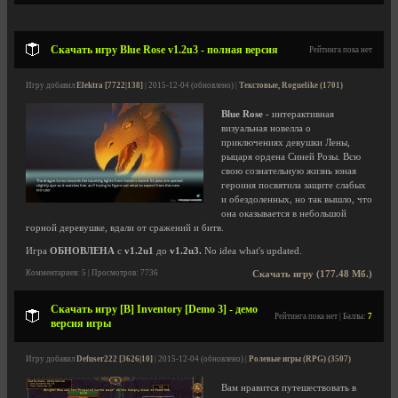
Скачать игру Blue Rose v1.2u3 - полная версия
Рейтинга пока нет
Игру добавил
Elektra [7722|138]
| 2015-12-04 (обновлено) |
Текстовые, Roguelike (1701)
Blue Rose
- интерактивная
визуальная новелла о
приключениях девушки Лены,
рыцаря ордена Синей Розы. Всю
свою сознательную жизнь юная
героиня посвятила защите слабых
и обездоленных, но так вышло, что
она оказывается в небольшой
горной деревушке, вдали от сражений и битв.
Игра
ОБНОВЛЕНА
с
v1.2u1
до
v1.2u3.
No idea what's updated.
Комментариев: 5 | Просмотров: 7736
Скачать игру (177.48 Мб.)
Скачать игру [B] Inventory [Demo 3] - демо
Рейтинга пока нет | Баллы:
7
версия игры
Игру добавил
Defuser222 [3626|10]
| 2015-12-04 (обновлено) |
Ролевые игры (RPG) (3507)
Вам нравится путешествовать в