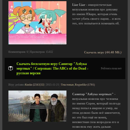
Liar Liar
- юмористическая
визуальная новелла про девушку
по имени Юкари, которая очень
хочет убить своего парня... и всех
тех, кто попытается помешать ей.
Комментариев: 0 | Просмотров: 15432
Скачать игру (44.40 Мб.)
Скачать бесплатную игру Санитар "Азбука
мертвых" / Corpsman: The ABCs of the Dead -
Рейтинга пока нет
русская версия
Игру добавил
Kusko [2563|32]
| 2015-11-21 |
Текстовые, Roguelike (1701)
Санитар "Азбука мертвых"
-
визуальная новелла про человека
по имени Сорен, который полгода
назад попал в аварию и умер, на
этом должно было всё закончится,
но это был ещё не конец,
неизвестная сила возродила его и
позволила ему жить дальше.