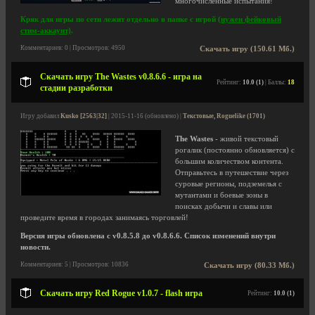
многочисленные испытания!
Кряк для игры по сети лежит отдельно в папке с игрой
(нужен фейковый
стим-аккаунт)
.
Комментариев: 0 | Просмотров: 4950
Скачать игру (150.61 Мб.)
Скачать игру The Wastes v0.8.6.6 - игра на
Рейтинг:
10.0 (1)
| Баллы:
18
стадии разработки
Игру добавил
Kusko [2563|32]
| 2015-11-16 (обновлено) |
Текстовые, Roguelike (1701)
The Wastes
- живой текстовый
рогалик (постоянно обновляется) с
большим количеством контента.
Отправьтесь в путешествие через
суровые регионы, подземелья с
мутантами и боевые зоны в
поисках добычи и славы или
проведите время в городах занимаясь торговлей!
Версия игры обновлена с v0.8.5.8 до v0.8.6.6. Список изменений внутри
новости.
Комментариев: 5 | Просмотров: 10836
Скачать игру (80.33 Мб.)
Скачать игру Red Rogue v1.0.7 - flash игра
Рейтинг:
10.0 (1)