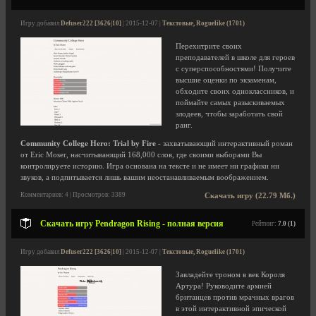
Игру добавил
Defuser222 [3626|10]
| 2015-12-07 |
Текстовые, Roguelike (1701)
Перехитрите своих
преподавателей в школе для героев
с суперспособностями! Получите
высшие оценки по экзаменам,
обходите своих одноклассников, и
поймайте самых разыскиваемых
злодеев, чтобы заработать свой
ранг.
Community College Hero: Trial by Fire
- захватывающий интерактивный роман
от Eric Moser, насчитывающий 168,000 слов, где своими выборами Вы
контролируете историю. Игра основана на тексте и не имеет ни графики ни
звуков, а подпитывается лишь вашим неостанавливаемым воображением.
Комментариев: 4 | Просмотров: 3389
Скачать игру (22.79 Мб.)
Скачать игру Pendragon Rising - полная версия
Рейтинг:
7.0 (1)
Игру добавил
Defuser222 [3626|10]
| 2015-12-07 |
Текстовые, Roguelike (1701)
Завладейте троном в век Короля
Артура! Руководите армией
британцев против мрачных врагов
в этой интерактивной эпической