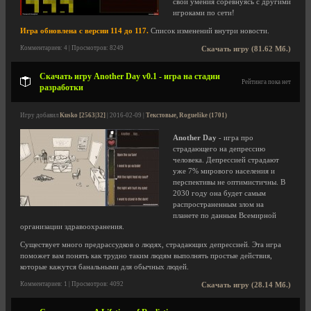
свои умения соревнуясь с другими
игроками по сети!
Игра обновлена с версии 114 до 117.
Список изменений внутри новости.
Комментариев: 4 | Просмотров: 8249
Скачать игру (81.62 Мб.)
Скачать игру Another Day v0.1 - игра на стадии
Рейтинга пока нет
разработки
Игру добавил
Kusko [2563|32]
| 2016-02-09 |
Текстовые, Roguelike (1701)
Another Day
- игра про
страдающего на депрессию
человека. Депрессией страдают
уже 7% мирового населения и
перспективы не оптимистичны. В
2030 году она будет самым
распространенным злом на
планете по данным Всемирной
организации здравоохранения.
Существует много предрассудков о людях, страдающих депрессией. Эта игра
поможет вам понять как трудно таким людям выполнять простые действия,
которые кажутся банальными для обычных людей.
Комментариев: 1 | Просмотров: 4092
Скачать игру (28.14 Мб.)