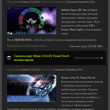
Игру добавил
Elektra [7722|138]
| 2016-02-25 (обновлено) |
Текстовые, Roguelike (1701)
Infinite Space III: Sea of Stars
-
космический рогалик, который
продолжает славные традиции
предыдущих частей серии. Игра
понравится любителям
FTL:
Faster Than Light
и поклонникам
серии.
Игра
ОБНОВЛЕНА
с
v1.1.1
до
v1.1.2
. Список изменений внутри новости.
Комментариев: 39 | Просмотров: 43201
Скачать игру (125.06 Мб.)
Скачать игру Orion: A Sci-Fi Visual Novel -
Рейтинга пока нет | Баллы:
46
полная версия
Игру добавил
Elektra [7722|138]
| 2016-02-24 |
Текстовые, Roguelike (1701)
Orion: A Sci-Fi Visual Novel
-
фантастическая визуальная новелла
с глубоким подтекстом и
необычными героями. Планета
одного из героев находится в
опасности и вот-вот погибнет, и
он должен помешать этому
случиться. Приготовьтесь
постоянно находиться на пороге выбора, принимать сложные решения и