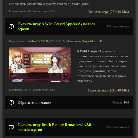
определять дальнейшую судьбу своего родного дома.
Комментариев: 0 | Просмотров: 3395
Скачать игру (759.68 Мб.)
Скачать игру A Wild Catgirl Appears! - полная
Рейтинга пока нет
версия
Игру добавил
Elektra [7722|138]
| 2016-02-24 |
Текстовые, Roguelike (1701)
A Wild Catgirl Appears!
-
романтическая визуальная новелла
о девушке по имени Эми, которая
решила вступить в школьный клуб
программирования, чтобы
попытаться создать свою первую
видеоигру.
Комментариев: 2 | Просмотров: 3613
Скачать игру (116.48 Мб.)
Обратите внимание
Рейтинг:
10.0
Скачать игру Beach Bounce Remastered v2.0 -
Рейтинга пока нет
полная версия