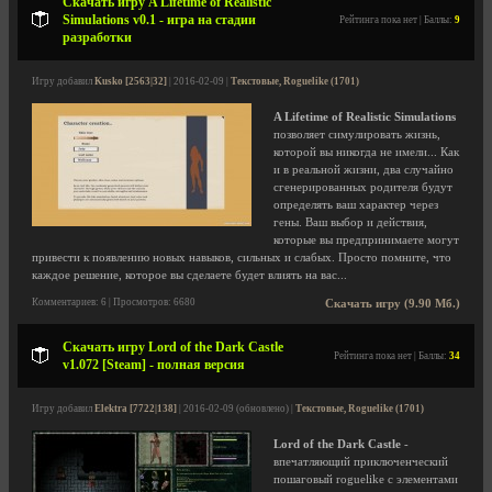
Скачать игру A Lifetime of Realistic
Simulations v0.1 - игра на стадии
Рейтинга пока нет | Баллы:
9
разработки
Игру добавил
Kusko [2563|32]
| 2016-02-09 |
Текстовые, Roguelike (1701)
A Lifetime of Realistic Simulations
позволяет симулировать жизнь,
которой вы никогда не имели... Как
и в реальной жизни, два случайно
сгенерированных родителя будут
определять ваш характер через
гены. Ваш выбор и действия,
которые вы предпринимаете могут
привести к появлению новых навыков, сильных и слабых. Просто помните, что
каждое решение, которое вы сделаете будет влиять на вас...
Комментариев: 6 | Просмотров: 6680
Скачать игру (9.90 Мб.)
Скачать игру Lord of the Dark Castle
Рейтинга пока нет | Баллы:
34
v1.072 [Steam] - полная версия
Игру добавил
Elektra [7722|138]
| 2016-02-09 (обновлено) |
Текстовые, Roguelike (1701)
Lord of the Dark Castle
-
впечатляющий приключенческий
пошаговый roguelike с элементами