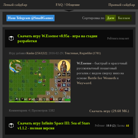
Левый сайдбар
FAQ / Общение
Правый сайдбар
Текстовые, Roguelike
Наш Telegram @SmallGamez
Сортировка по
Дате
Баллам
Скачать игру W.Essense v0.95a - игра на стадии
Рейтинга пока нет
разработки
Игру добавил
Kusko [2563|32]
| 2016-02-29 |
Текстовые, Roguelike (1701)
W.Essense
- быстрый и красочный
русскоязычный пошаговый
рогалик с видом сверху вниз на
основе
Battle for Wesnoth
и
Wayward
.
Комментариев: 4 | Просмотров: 5382
Скачать игру (29.60 Мб.)
Скачать игру Infinite Space III: Sea of Stars
Рейтинг:
10.0 (2)
| Баллы:
44
v1.1.2 - полная версия