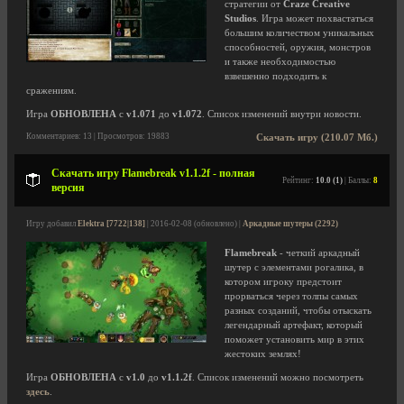
стратегии от
Craze Creative
Studios
. Игра может похвастаться
большим количеством уникальных
способностей, оружия, монстров
и также необходимостью
взвешенно подходить к
сражениям.
Игра
ОБНОВЛЕНА
с
v1.071
до
v1.072
. Список изменений внутри новости.
Комментариев: 13 | Просмотров: 19883
Скачать игру (210.07 Мб.)
Скачать игру Flamebreak v1.1.2f - полная
Рейтинг:
10.0 (1)
| Баллы:
8
версия
Игру добавил
Elektra [7722|138]
| 2016-02-08 (обновлено) |
Аркадные шутеры (2292)
Flamebreak
- четкий аркадный
шутер с элементами рогалика, в
котором игроку предстоит
прорваться через толпы самых
разных созданий, чтобы отыскать
легендарный артефакт, который
поможет установить мир в этих
жестоких землях!
Игра
ОБНОВЛЕНА
с
v1.0
до
v1.1.2f
. Список изменений можно посмотреть
здесь
.