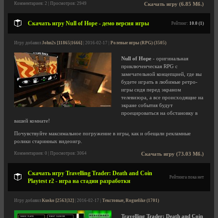
Комментариев: 2 | Просмотров: 2949
Скачать игру (6.85 Мб.)
Скачать игру Null of Hope - демо версия игры
Рейтинг:
10.0 (1)
Игру добавил
John2s [11865|1666]
| 2016-02-17 |
Ролевые игры (RPG) (3505)
Null of Hope
- оригинальная
приключенческая RPG с
замечательной концепцией, где вы
будете играть в любимые ретро-
игры сидя перед экраном
телевизора, а все происходящие на
экране события будут
проецироваться на обстановку в
вашей комнате!
Почувствуйте максимальное погружение в игры, как и обещали рекламные
ролики старинных видеоигр.
Комментариев: 0 | Просмотров: 3064
Скачать игру (73.03 Мб.)
Скачать игру Travelling Trader: Death and Coin
Рейтинга пока нет
Playtest r2 - игра на стадии разработки
Игру добавил
Kusko [2563|32]
| 2016-02-17 |
Текстовые, Roguelike (1701)
Travelling Trader: Death and Coin