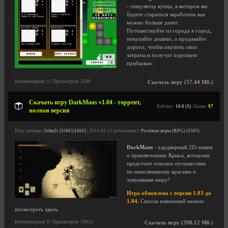
- симулятор купца, в котором вы
будете стараться заработать как
можно больше денег.
Путешествуйте из города в город,
покупайте дешево, а продавайте
дорого, чтобы окупить свои
затраты и получит хорошую
прибылью.
Комментариев: 1 | Просмотров: 2588
Скачать игру (57.44 Мб.)
Скачать игру DarkMaus v1.04 - торрент,
Рейтинг:
10.0 (3)
| Баллы:
97
полная версия
Игру добавил
John2s [11865|1666]
| 2016-02-15 (обновлено) |
Ролевые игры (RPG) (3505)
DarkMaus
- хардкорный 2D-экшен
о приключениях Крыса, которому
предстоит опасное путешествие
по наполненному врагами и
ловушками миру!
Игра обновлена с версии 1.03 до
1.04.
Список изменений можно
посмотреть
здесь
.
Комментариев: 8 | Просмотров: 19415
Скачать игру (398.12 Мб.)