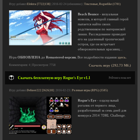
Игру добавил
Elektra [7722|138]
| 2016-02-24 (обновлено) |
Текстовые, Roguelike (1701)
Beach Bounce
- визуальная
новелла, в которой главный герой
пытается найти своих
родственником по материнской
линии. Расследование приводит
его на удаленный тропический
остров, где он встречает
обворожительных красавиц...
Игра
ОБНОВЛЕНА
до
Remastered-версии.
Все подробности издания
здесь.
Комментариев: 4 | Просмотров: 7758
Скачать игру (292.73 Мб.)
Скачать бесплатную игру Rogue's Eye v1.1
Рейтинга пока нет
Игру добавил
Defuser222 [3626|10]
| 2016-02-23 |
Ролевые игры (RPG) (3505)
Rogue's Eye
- олдскульный
рогалик от первого лица,
разработанный за семь дней для
конкурса 2014 7DRL Challenge.