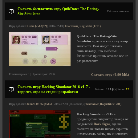
Скачать бесплатную игру QuikDate: The Dating-
Рейтинга пока нет
Site Simulator
Игру добавил
Kusko [2563|32]
| 2016-02-13 |
Текстовые, Roguelike (1701)
QuikDate: The Dating-Site
Simulator
- расистский симулятор
знакомств. Вам могут отказать
лишь потому, что вы белый.
Различные причины отказов вас не
раз развеселят.
Комментариев: 1 | Просмотров: 2986
Скачать игру (6.90 Мб.)
Скачать игру Hacking Simulator 2016 v117 -
Рейтинг:
10.0 (2)
| Баллы:
17
торрент, игра на стадии разработки
Игру добавил
John2s [11865|1666]
| 2016-02-10 (обновлено) |
Текстовые, Roguelike (1701)
Hacking Simulator 2016
-
продвинутый симулятор хакера от
создателей
Dark Signs
, где вы
сможете не только писать скрипты
и взламывать сайты, но и испытать