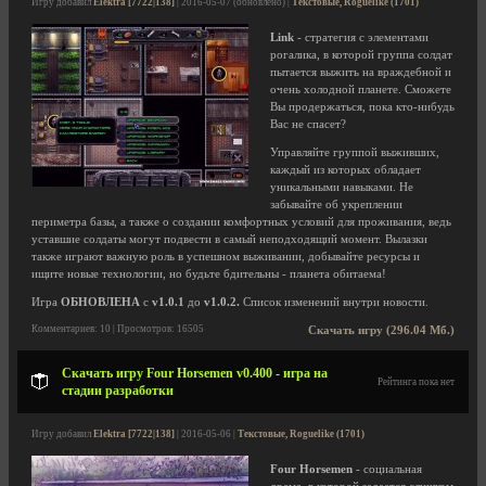
Игру добавил
Elektra [7722|138]
| 2016-05-07 (обновлено) |
Текстовые, Roguelike (1701)
Link
- стратегия с элементами
рогалика, в которой группа солдат
пытается выжить на враждебной и
очень холодной планете. Сможете
Вы продержаться, пока кто-нибудь
Вас не спасет?
Управляйте группой выживших,
каждый из которых обладает
уникальными навыками. Не
забывайте об укреплении
периметра базы, а также о создании комфортных условий для проживания, ведь
уставшие солдаты могут подвести в самый неподходящий момент. Вылазки
также играют важную роль в успешном выживании, добывайте ресурсы и
ищите новые технологии, но будьте бдительны - планета обитаема!
Игра
ОБНОВЛЕНА
с
v1.0.1
до
v1.0.2.
Список изменений внутри новости.
Комментариев: 10 | Просмотров: 16505
Скачать игру (296.04 Мб.)
Скачать игру Four Horsemen v0.400 - игра на
Рейтинга пока нет
стадии разработки
Игру добавил
Elektra [7722|138]
| 2016-05-06 |
Текстовые, Roguelike (1701)
Four Horsemen
- социальная