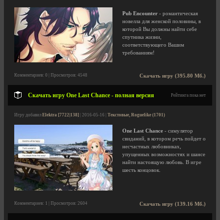
Pub Encounter
- романтическая
новелла для женской половины, в
которой Вы должны найти себе
спутника жизни,
соответствующего Вашим
требованиям!
Комментариев: 0 | Просмотров: 4548
Скачать игру (395.80 Мб.)
Скачать игру One Last Chance - полная версия
Рейтинга пока нет
Игру добавил
Elektra [7722|138]
| 2016-05-16 |
Текстовые, Roguelike (1701)
One Last Chance
- симулятор
свиданий, в котором речь пойдет о
несчастных любовниках,
упущенных возможностях и шансе
найти настоящую любовь. В игре
шесть концовок.
Комментариев: 1 | Просмотров: 2604
Скачать игру (139.16 Мб.)