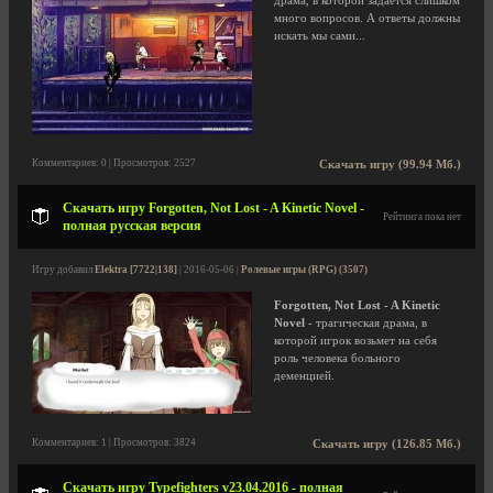
драма, в которой задается слишком
много вопросов. А ответы должны
искать мы сами...
Комментариев: 0 | Просмотров: 2527
Скачать игру (99.94 Мб.)
Скачать игру Forgotten, Not Lost - A Kinetic Novel -
Рейтинга пока нет
полная русская версия
Игру добавил
Elektra [7722|138]
| 2016-05-06 |
Ролевые игры (RPG) (3507)
Forgotten, Not Lost - A Kinetic
Novel
- трагическая драма, в
которой игрок возьмет на себя
роль человека больного
деменцией.
Комментариев: 1 | Просмотров: 3824
Скачать игру (126.85 Мб.)
Скачать игру Typefighters v23.04.2016 - полная