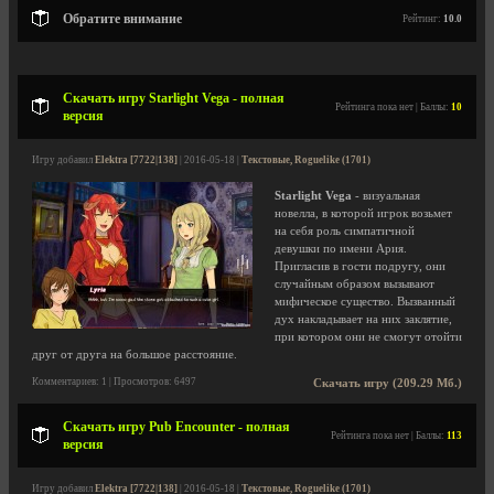
Обратите внимание
Рейтинг:
10.0
Скачать игру Starlight Vega - полная
Рейтинга пока нет | Баллы:
10
версия
Игру добавил
Elektra [7722|138]
| 2016-05-18 |
Текстовые, Roguelike (1701)
Starlight Vega
- визуальная
новелла, в которой игрок возьмет
на себя роль симпатичной
девушки по имени Ария.
Пригласив в гости подругу, они
случайным образом вызывают
мифическое существо. Вызванный
дух накладывает на них заклятие,
при котором они не смогут отойти
друг от друга на большое расстояние.
Комментариев: 1 | Просмотров: 6497
Скачать игру (209.29 Мб.)
Скачать игру Pub Encounter - полная
Рейтинга пока нет | Баллы:
113
версия
Игру добавил
Elektra [7722|138]
| 2016-05-18 |
Текстовые, Roguelike (1701)