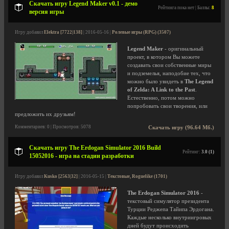
Скачать игру Legend Maker v0.1 - демо
Рейтинга пока нет | Баллы:
8
версия игры
Игру добавил
Elektra [7722|138]
| 2016-05-16 |
Ролевые игры (RPG) (3507)
Legend Maker
- оригинальный
проект, в котором Вы можете
создавать свои собственные миры
и подземелья, наподобие тех, что
можно было увидеть в
The Legend
of Zelda: A Link to the Past
.
Естественно, потом можно
попробовать свои творения, или
предложить их друзьям!
Комментариев: 0 | Просмотров: 5078
Скачать игру (96.64 Мб.)
Скачать игру The Erdogan Simulator 2016 Build
Рейтинг:
3.0 (1)
15052016 - игра на стадии разработки
Игру добавил
Kusko [2563|32]
| 2016-05-15 |
Текстовые, Roguelike (1701)
The Erdogan Simulator 2016
-
текстовый симулятор президента
Турции Реджепа Тайипа Эрдогана.
Каждые несколько внутриигровых
дней будут происходить