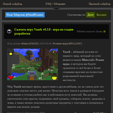
Левый сайдбар
FAQ / Общение
Правый сайдбар
Текстовые, Roguelike
Наш Telegram @SmallGamez
Сортировка по
Дате
Баллам
Скачать игру Vaark v0.3.0 - игра на стадии
Рейтинга пока нет | Баллы:
11
разработки
Игру добавил
Kusko [2563|32]
| 2016-06-06 |
Ролевые игры (RPG) (3507)
Vaark
- забавный рогалик от
первого лица, который по сути
является неким
Minecraft: Режим
орды
, в котором вы будете
сражаться со всё более и более
сильными врагами на полностью
разрушаемой воксельной
местности.
Мир
Vaark
выглядит ярким, красочным и дружелюбным, но на самом деле это
довольно опасное место для жизни. Монстры всех типов и размеров блуждают
за холмами и готовы разбить вас в небольшую кучу вокселей. Вы должны
уничтожить этих врагов, поднимать свой уровень, собирать золото, здоровье и
зелья, а также можно покупать различные предметы у торговцев и попытаться
выжить как можно дольше.