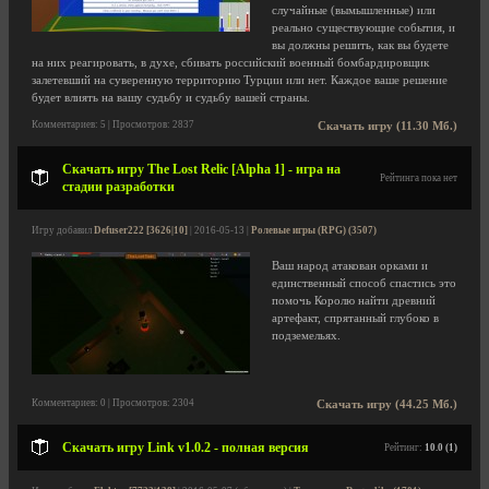
случайные (вымышленные) или
реально существующие события, и
вы должны решить, как вы будете
на них реагировать, в духе, сбивать российский военный бомбардировщик
залетевший на суверенную территорию Турции или нет. Каждое ваше решение
будет влиять на вашу судьбу и судьбу вашей страны.
Комментариев: 5 | Просмотров: 2837
Скачать игру (11.30 Мб.)
Скачать игру The Lost Relic [Alpha 1] - игра на
Рейтинга пока нет
стадии разработки
Игру добавил
Defuser222 [3626|10]
| 2016-05-13 |
Ролевые игры (RPG) (3507)
Ваш народ атакован орками и
единственный способ спастись это
помочь Королю найти древний
артефакт, спрятанный глубоко в
подземельях.
Комментариев: 0 | Просмотров: 2304
Скачать игру (44.25 Мб.)
Скачать игру Link v1.0.2 - полная версия
Рейтинг:
10.0 (1)