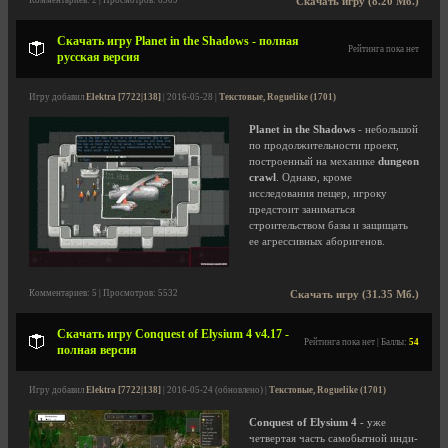
Комментариев: 2 | Просмотров: 6909
Скачать игру (8.20 Мб.)
Скачать игру Planet in the Shadows - полная
Рейтинга пока нет
русская версия
Игру добавил
Elektra [7722|138]
| 2016-05-28 |
Текстовые, Roguelike (1701)
Planet in the Shadows
- небольшой
по продолжительности проект,
построенный на механике
dungeon
crawl
. Однако, кроме
исследования пещер, игроку
предстоит заниматься
строительством базы и защищать
ее агрессивных аборигенов.
Комментариев: 5 | Просмотров: 5532
Скачать игру (31.35 Мб.)
Скачать игру Conquest of Elysium 4 v4.17 -
Рейтинга пока нет | Баллы:
54
полная версия
Игру добавил
Elektra [7722|138]
| 2016-05-24 (обновлено) |
Текстовые, Roguelike (1701)
Conquest of Elysium 4
- уже
четвертая часть самобытной инди-