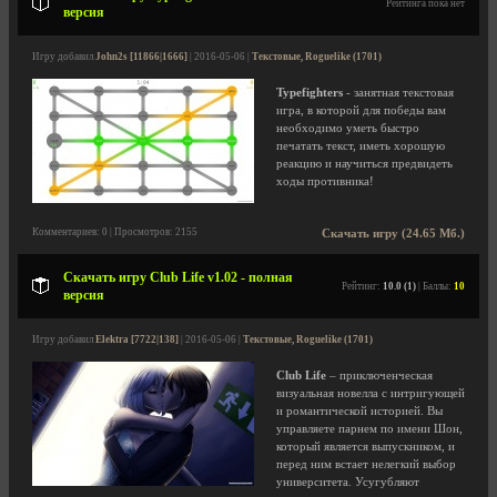
Рейтинга пока нет
версия
Игру добавил
John2s [11866|1666]
| 2016-05-06 |
Текстовые, Roguelike (1701)
Typefighters
- занятная текстовая
игра, в которой для победы вам
необходимо уметь быстро
печатать текст, иметь хорошую
реакцию и научиться предвидеть
ходы противника!
Комментариев: 0 | Просмотров: 2155
Скачать игру (24.65 Мб.)
Скачать игру Club Life v1.02 - полная
Рейтинг:
10.0 (1)
| Баллы:
10
версия
Игру добавил
Elektra [7722|138]
| 2016-05-06 |
Текстовые, Roguelike (1701)
Club Life
– приключенческая
визуальная новелла с интригующей
и романтической историей. Вы
управляете парнем по имени Шон,
который является выпускником, и
перед ним встает нелегкий выбор
университета. Усугубляют