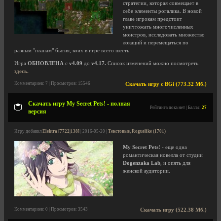
стратегии, которая совмещает в
себе элементы рогалика. В новой
главе игрокам предстоит
уничтожать многочисленных
монстров, исследовать множество
локаций и перемещаться по
разным "планам" бытия, коих в игре всего шесть.
Игра
ОБНОВЛЕНА
с
v4.09
до
v4.17.
Список изменений можно посмотреть
здесь.
Комментариев: 7 | Просмотров: 15546
Скачать игру с BGi (773.32 Мб.)
Скачать игру My Secret Pets! - полная
Рейтинга пока нет | Баллы:
27
версия
Игру добавил
Elektra [7722|138]
| 2016-05-20 |
Текстовые, Roguelike (1701)
My Secret Pets!
- еще одна
романтическая новелла от студии
Dogenzaka Lab
, и опять для
женской аудитории.
Комментариев: 0 | Просмотров: 3543
Скачать игру (522.38 Мб.)