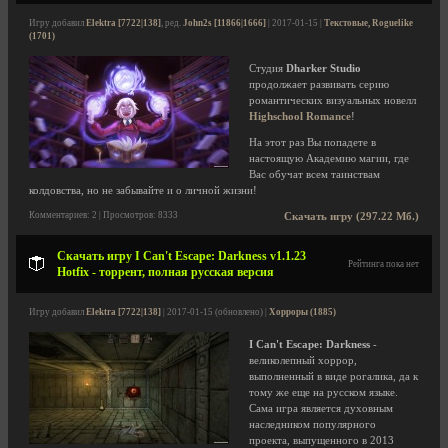
Игру добавил
Elektra [7722|138]
, ред.
John2s [11866|1666]
| 2017-01-15 |
Текстовые, Roguelike
(1701)
Студия
Dharker Studio
продолжает развивать серию
романтических визуальных новелл
Highschool Romance
!
На этот раз Вы попадете в
настоящую Академию магии, где
Вас обучат всем таинствам
колдовства, но не забывайте и о личной жизни!
Комментариев: 2 | Просмотров: 8333
Скачать игру (297.22 Мб.)
Скачать игру I Can't Escape: Darkness v1.1.23
Рейтинга пока нет
Hotfix - торрент, полная русская версия
Игру добавил
Elektra [7722|138]
| 2017-01-15 (обновлено) |
Хорроры (1885)
I Can't Escape: Darkness
-
великолепный хоррор,
выполненный в виде рогалика, да к
тому же еще на русском языке.
Сама игра является духовным
наследником популярного
проекта, выпущенного в 2013