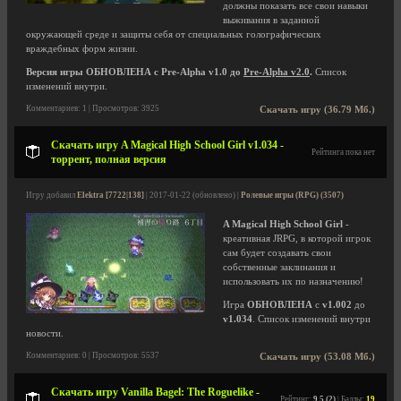
должны показать все свои навыки
выживания в заданной
окружающей среде и защиты себя от специальных голографических
враждебных форм жизни.
Версия игры ОБНОВЛЕНА с Pre-Alpha v1.0 до
Pre-Alpha v2.0
.
Список
изменений внутри.
Комментариев: 1 | Просмотров: 3925
Скачать игру (36.79 Мб.)
Скачать игру A Magical High School Girl v1.034 -
Рейтинга пока нет
торрент, полная версия
Игру добавил
Elektra [7722|138]
| 2017-01-22 (обновлено) |
Ролевые игры (RPG) (3507)
A Magical High School Girl
-
креативная JRPG, в которой игрок
сам будет создавать свои
собственные заклинания и
использовать их по назначению!
Игра
ОБНОВЛЕНА
с
v1.002
до
v1.034
. Список изменений внутри
новости.
Комментариев: 0 | Просмотров: 5537
Скачать игру (53.08 Мб.)
Скачать игру Vanilla Bagel: The Roguelike -
Рейтинг:
9.5 (2)
| Баллы:
19