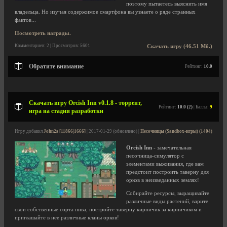
поэтому пытаетесь выяснить имя
владельца. Но изучая содержимое смартфона вы узнаете о ряде странных
фактов...
Посмотреть награды.
Комментариев: 2 | Просмотров: 5601
Скачать игру (46.51 Мб.)
Обратите внимание
Рейтинг:
10.0
Скачать игру Orcish Inn v0.1.8 - торрент,
Рейтинг:
10.0 (2)
| Баллы:
9
игра на стадии разработки
Игру добавил
John2s [11866|1666]
| 2017-01-29 (обновлено) |
Песочницы (Sandbox-игры) (1404)
Orcish Inn
- замечательная
песочница-симулятор с
элементами выживания, где вам
предстоит построить таверну для
орков в неизведанных землях!
Собирайте ресурсы, выращивайте
различные виды растений, варите
свои собственные сорта пива, постройте таверну кирпичик за кирпичиком и
приглашайте в нее различные кланы орков!