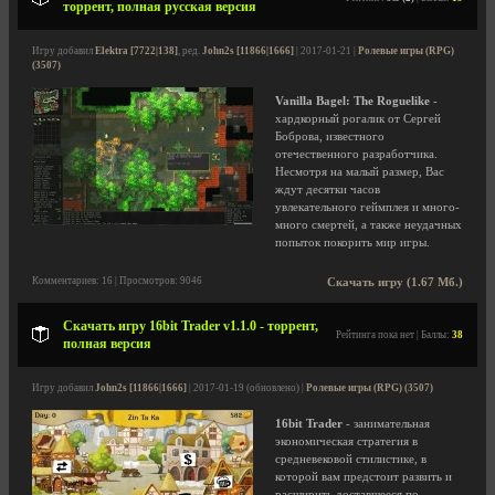
торрент, полная русская версия
Игру добавил
Elektra [7722|138]
, ред.
John2s [11866|1666]
| 2017-01-21 |
Ролевые игры (RPG)
(3507)
Vanilla Bagel: The Roguelike
-
хардкорный рогалик от Сергей
Боброва, известного
отечественного разработчика.
Несмотря на малый размер, Вас
ждут десятки часов
увлекательного геймплея и много-
много смертей, а также неудачных
попыток покорить мир игры.
Комментариев: 16 | Просмотров: 9046
Скачать игру (1.67 Мб.)
Скачать игру 16bit Trader v1.1.0 - торрент,
Рейтинга пока нет | Баллы:
38
полная версия
Игру добавил
John2s [11866|1666]
| 2017-01-19 (обновлено) |
Ролевые игры (RPG) (3507)
16bit Trader
- занимательная
экономическая стратегия в
средневековой стилистике, в
которой вам предстоит развить и
расширить доставшееся по