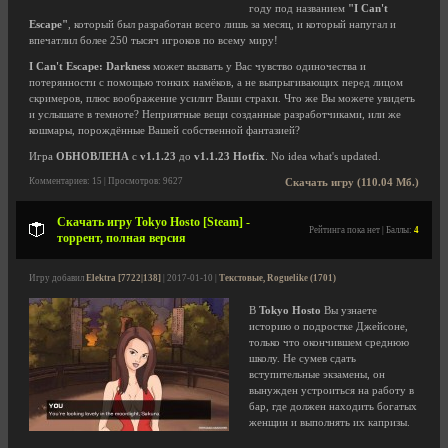
году под названием
"I Can't
Escape"
, который был разработан всего лишь за месяц, и который напугал и
впечатлил более 250 тысяч игроков по всему миру!
I Can't Escape: Darkness
может вызвать у Вас чувство одиночества и
потерянности с помощью тонких намёков, а не выпрыгивающих перед лицом
скримеров, плюс воображение усилит Ваши страхи. Что же Вы можете увидеть
и услышате в темноте? Неприятные вещи созданные разработчиками, или же
кошмары, порождённые Вашей собственной фантазией?
Игра
ОБНОВЛЕНА
с
v1.1.23
до
v1.1.23 Hotfix
. No idea what's updated.
Комментариев: 15 | Просмотров: 9627
Скачать игру (110.04 Мб.)
Скачать игру Tokyo Hosto [Steam] -
Рейтинга пока нет | Баллы:
4
торрент, полная версия
Игру добавил
Elektra [7722|138]
| 2017-01-10 |
Текстовые, Roguelike (1701)
В
Tokyo Hosto
Вы узнаете
историю о подростке Джейсоне,
только что окончившем среднюю
школу. Не сумев сдать
вступительные экзамены, он
вынужден устроиться на работу в
бар, где должен находить богатых
женщин и выполнять их капризы.