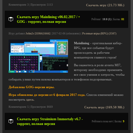
Комментариев: 3 | Просмотров: 5113
Скачать игру (21.73 Мб.)
Скачать игру Mainlining v06.02.2017 / +
Рейтинг:
10.0 (1)
| Баллы:
81
GOG - торрент, полная версия
Игру добавил
John2s [11866|1666]
| 2017-02-06 (обновлено) |
Ролевые игры (RPG) (3507)
Mainlining
- оригинальная кибер-
RPG, где все события будут
происходить за рабочим
компьютером главного героя!
Вы окажетесь в роли агента MI7,
которому необходимо применять
все свои умения и хитрость, чтобы
собирать улики путем взлома компьютеров и телефонов подозреваемых.
Добавлена GOG-версия игры.
Игра обновлена до версии от 6 февраля 2017 года.
Список изменений можно
посмотреть
здесь
.
Комментариев: 5 | Просмотров: 8669
Скачать игру (169.50 Мб.)
Скачать игру Straimium Immortaly v6.7 -
Рейтинга пока нет | Баллы:
9
торрент, полная версия