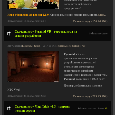
наследству небольшое
предприятие!
Игра обновлена до версии 1.1.0.
Список изменений можно посмотреть
здесь
.
Комментариев: 1 | Просмотров: 6004
Скачать игру (156.24 Мб.)
Скачать игру Pyramid VR - торрент, игра на
Рейтинга пока нет
стадии разработки
Игру добавил
Elektra [7722|138]
| 2017-01-16 |
Текстовые, Roguelike (1701)
Pyramid VR
- это
приключенческая игра для
устройством виртуальной
реальности, являющаяся
графическим римейком
классической текстовой адвенчуры
Pyramid
, вышедшей в 1978 году.
Для игры обязательно наличие
HTC Vive!
Комментариев: 0 | Просмотров: 2893
Скачать игру (205.23 Мб.)
Скачать игру Magi Trials v1.3 - торрент,
Рейтинга пока нет | Баллы:
45
полная версия