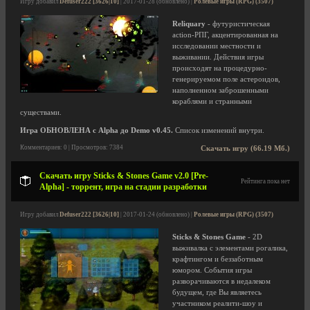
Игру добавил
Defuser222 [3626|10]
| 2017-01-28 (обновлено) |
Ролевые игры (RPG) (3507)
Reliquary
- футуристическая
action-РПГ, акцентированная на
исследовании местности и
выживании. Действия игры
происходят на процедурно-
генерируемом поле астероидов,
наполненном заброшенными
кораблями и странными
существами.
Игра ОБНОВЛЕНА с Alpha до Demo v0.45.
Список изменений внутри.
Комментариев: 0 | Просмотров: 7384
Скачать игру (66.19 Мб.)
Скачать игру Sticks & Stones Game v2.0 [Pre-
Рейтинга пока нет
Alpha] - торрент, игра на стадии разработки
Игру добавил
Defuser222 [3626|10]
| 2017-01-24 (обновлено) |
Ролевые игры (RPG) (3507)
Sticks & Stones Game
- 2D
выживалка с элементами рогалика,
крафтингом и беззаботным
юмором. События игры
разворачиваются в недалеком
будущем, где Вы являетесь
участником реалити-шоу и