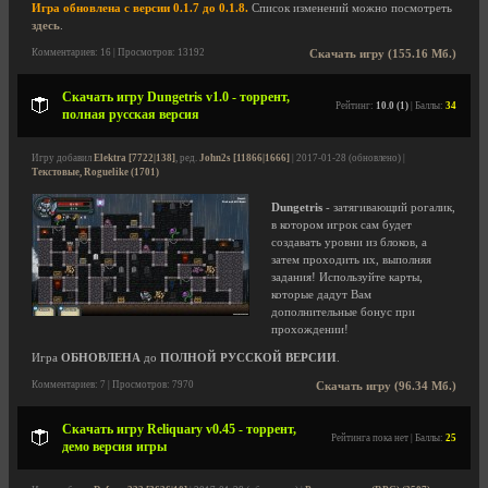
Игра обновлена с версии 0.1.7 до 0.1.8.
Список изменений можно посмотреть
здесь
.
Комментариев: 16 | Просмотров: 13192
Скачать игру (155.16 Мб.)
Скачать игру Dungetris v1.0 - торрент,
Рейтинг:
10.0 (1)
| Баллы:
34
полная русская версия
Игру добавил
Elektra [7722|138]
, ред.
John2s [11866|1666]
| 2017-01-28 (обновлено) |
Текстовые, Roguelike (1701)
Dungetris
- затягивающий рогалик,
в котором игрок сам будет
создавать уровни из блоков, а
затем проходить их, выполняя
задания! Используйте карты,
которые дадут Вам
дополнительные бонус при
прохождении!
Игра
ОБНОВЛЕНА
до
ПОЛНОЙ РУССКОЙ ВЕРСИИ
.
Комментариев: 7 | Просмотров: 7970
Скачать игру (96.34 Мб.)
Скачать игру Reliquary v0.45 - торрент,
Рейтинга пока нет | Баллы:
25
демо версия игры