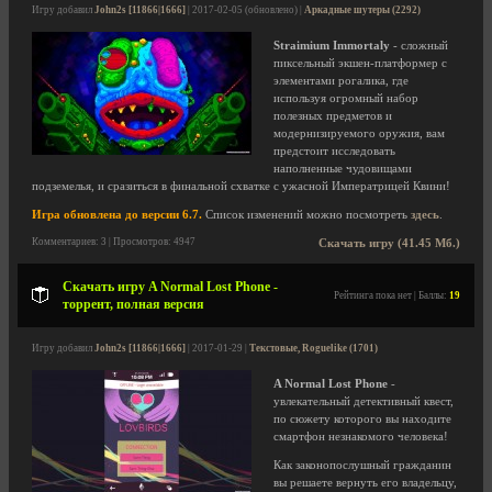
Игру добавил
John2s [11866|1666]
| 2017-02-05 (обновлено) |
Аркадные шутеры (2292)
Straimium Immortaly
- сложный
пиксельный экшен-платформер с
элементами рогалика, где
используя огромный набор
полезных предметов и
модернизируемого оружия, вам
предстоит исследовать
наполненные чудовищами
подземелья, и сразиться в финальной схватке с ужасной Императрицей Квини!
Игра обновлена до версии 6.7.
Список изменений можно посмотреть
здесь
.
Комментариев: 3 | Просмотров: 4947
Скачать игру (41.45 Мб.)
Скачать игру A Normal Lost Phone -
Рейтинга пока нет | Баллы:
19
торрент, полная версия
Игру добавил
John2s [11866|1666]
| 2017-01-29 |
Текстовые, Roguelike (1701)
A Normal Lost Phone
-
увлекательный детективный квест,
по сюжету которого вы находите
смартфон незнакомого человека!
Как законопослушный гражданин
вы решаете вернуть его владельцу,