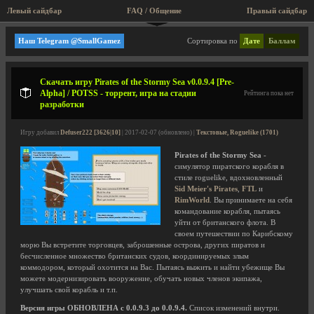
Левый сайдбар
FAQ / Общение
Правый сайдбар
Текстовые, Roguelike
Наш Telegram @SmallGamez
Сортировка по
Дате
Баллам
Скачать игру Pirates of the Stormy Sea v0.0.9.4 [Pre-
Alpha] / POTSS - торрент, игра на стадии
Рейтинга пока нет
разработки
Игру добавил
Defuser222 [3626|10]
| 2017-02-07 (обновлено) |
Текстовые, Roguelike (1701)
Pirates of the Stormy Sea
-
симулятор пиратского корабля в
стиле roguelike, вдохновленный
Sid Meier's Pirates
,
FTL
и
RimWorld
. Вы принимаете на себя
командование корабля, пытаясь
уйти от британского флота. В
своем путешествии по Карибскому
морю Вы встретите торговцев, заброшенные острова, других пиратов и
бесчисленное множество британских судов, координируемых злым
коммодором, который охотится на Вас. Пытаясь выжить и найти убежище Вы
можете модернизировать вооружение, обучать новых членов экипажа,
улучшать свой корабль и т.п.
Версия игры ОБНОВЛЕНА с 0.0.9.3 до 0.0.9.4.
Список изменений внутри.