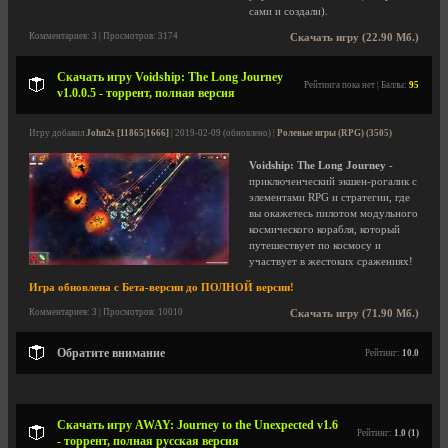
сами и создали).
Комментариев: 3 | Просмотров: 3174
Скачать игру (22.90 Мб.)
Скачать игру Voidship: The Long Journey
Рейтинга пока нет | Баллы:
95
v1.0.0.5 - торрент, полная версия
Игру добавил
John2s [11865|1666]
| 2019-02-09 (обновлено) |
Ролевые игры (RPG) (3505)
Voidship: The Long Journey
-
приключенческий экшен-рогалик с
элементами RPG и стратегии, где
вы окажетесь пилотом модульного
космического корабля, который
путешествует по космосу и
участвует в жестоких сражениях!
Игра обновлена с Бета-версии до ПОЛНОЙ версии!
Комментариев: 3 | Просмотров: 10010
Скачать игру (71.90 Мб.)
Обратите внимание
Рейтинг:
10.0
Скачать игру AWAY: Journey to the Unexpected v1.6
Рейтинг:
1.0 (1)
- торрент, полная русская версия