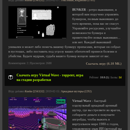
Игру добавил
Kusko [2563|32]
| 2019-02-17 |
Текстовые, Roguelike (1701)
BUNKER
- ретро-выживание, в
которой вам поручено управлять
бункером, полным выживших до
того времени, пока вас не спасут.
Управляйте ресурсами, улучшайте
возможности бункера и
приветствуйте новых выживших...
или нет. Каждый выживший
уникален и может либо помочь вашему бункеру припасами, которые он собрал
в пустошах, либо поставить под угрозу ваших обитателей принеся болезни и
убийства. Будьте мудрым, судьба вашего бункер всецело зависит от вас.
Комментариев: 2 | Просмотров: 2688
Скачать игру (6.10 Мб.)
Скачать игру Virtual Wave - торрент, игра
Рейтинг:
10.0 (1)
| Баллы:
14
на стадии разработки
Игру добавил
Kusko [2563|32]
| 2019-02-15 |
Аркадные шутеры (2292)
Virtual Wave
- быстрый
олдскульный аркадный аренный
шутер, где вы стреляете во врагов,
собираете деньги и покупаете
апгрейды, чтобы выжить в
виртуальном мире 1980-х годов,
управляемом злым ИИ (который вы