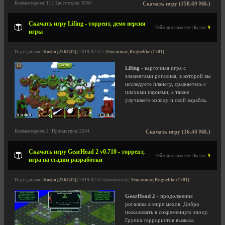
Комментариев: 11 | Просмотров: 6366
Скачать игру (158.69 Мб.)
Скачать игру Lifing - торрент, демо версия
Рейтинга пока нет | Баллы:
9
игры
Игру добавил
Kusko [2563|32]
| 2019-02-07 |
Текстовые, Roguelike (1701)
Lifing
- карточная игра с
элементами рогалика, в которой вы
исследуете планету, сражаетесь с
плохими парнями, а также
улучшаете колоду и свой корабль.
Комментариев: 2 | Просмотров: 2244
Скачать игру (16.40 Мб.)
Скачать игру GearHead 2 v0.710 - торрент,
Рейтинга пока нет | Баллы:
9
игра на стадии разработки
Игру добавил
Kusko [2563|32]
| 2019-02-07 (обновлено) |
Текстовые, Roguelike (1701)
GearHead 2
- продолжение
рогалика в мире мехов. Добро
пожаловать в современную эпоху.
Группа террористов вызвала