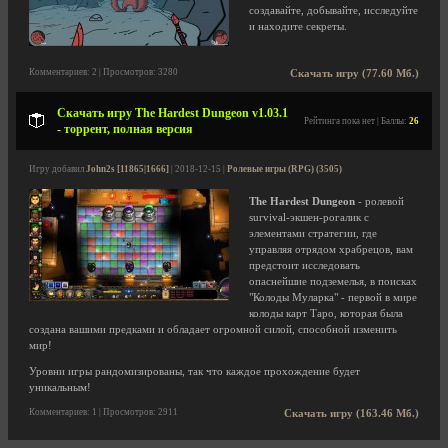
создавайте, добывайте, исследуйте
и находите секреты.
Комментариев: 2 | Просмотров: 3280
Скачать игру (77.60 Мб.)
Скачать игру The Hardest Dungeon v1.03.1
Рейтинга пока нет | Баллы:
26
- торрент, полная версия
Игру добавил
John2s [11865|1666]
| 2018-12-15 |
Ролевые игры (RPG) (3505)
The Hardest Dungeon
- ролевой
survival-экшен-рогалик с
элементами стратегии, где
управляя отрядом храбрецов, вам
предстоит исследовать
опаснейшие подземелья, в поисках
"Колоды Муларка" - первой в мире
колоды карт Таро, которая была
создана вашими предками и обладает огромной силой, способной изменить
мир!
Уровни игры рандомизированы, так что каждое прохождение будет
уникальным!
Комментариев: 1 | Просмотров: 2911
Скачать игру (163.46 Мб.)