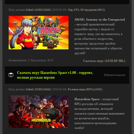
Игру добавил
John2s [11865|1666]
| 2019-02-09 |
Тир, FPS, 3D-бродилки (4015)
AWAY: Journey to the Unexpected
- веселый приключенческий
roguelike-шутер с видом от
первого лица, где вы окажетесь в
роли обычного подростка,
которому предстоит пройти
множество испытаний и обрести
друзей!
Комментариев: 1 | Просмотров: 3670
Скачать игру (1638.00 Мб.)
Скачать игру Hazardous Space v1.00 - торрент,
Рейтинга пока нет
полная русская версия
Игру добавил
John2s [11865|1666]
| 2019-02-08 |
Ролевые игры (RPG) (3505)
Hazardous Space
- пошаговый
RPG-рогалик об отважном
космодесантнике, который
оказался единственным выжившим
на космическом корабле,
наполненном кровожадными
зомби!