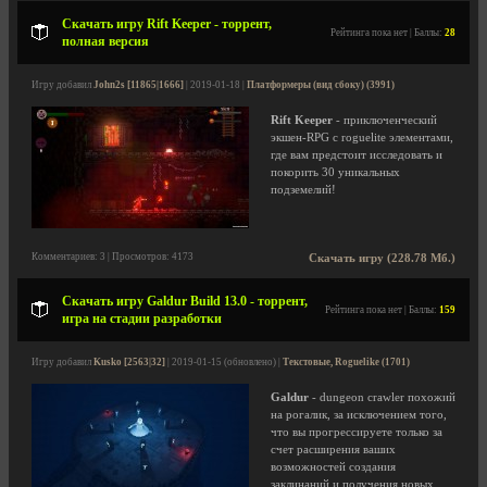
Скачать игру Rift Keeper - торрент,
Рейтинга пока нет | Баллы:
28
полная версия
Игру добавил
John2s [11865|1666]
| 2019-01-18 |
Платформеры (вид сбоку) (3991)
Rift Keeper
- приключенческий
экшен-RPG с roguelite элементами,
где вам предстоит исследовать и
покорить 30 уникальных
подземелий!
Комментариев: 3 | Просмотров: 4173
Скачать игру (228.78 Мб.)
Скачать игру Galdur Build 13.0 - торрент,
Рейтинга пока нет | Баллы:
159
игра на стадии разработки
Игру добавил
Kusko [2563|32]
| 2019-01-15 (обновлено) |
Текстовые, Roguelike (1701)
Galdur
- dungeon crawler похожий
на рогалик, за исключением того,
что вы прогрессируете только за
счет расширения ваших
возможностей создания
заклинаний и получения новых