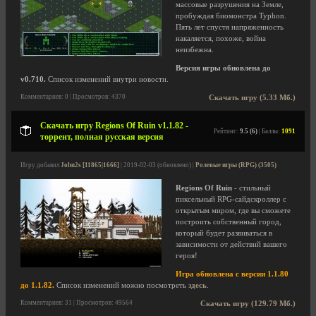
массовые разрушения на Земле,
пробуждая биомонстра Typhon.
Пять лет спустя напряженность
накаляется, похоже, война
неизбежна.
Версия игры обновлена до
v0.710.
Список изменений внутри новости.
Комментариев: 0 | Просмотров: 4370
Скачать игру (5.33 Мб.)
Скачать игру Regions Of Ruin v1.1.82 -
Рейтинг:
9.5 (6)
| Баллы:
1091
торрент, полная русская версия
Игру добавил
John2s [11865|1666]
| 2019-02-03 (обновлено) |
Ролевые игры (RPG) (3505)
Regions Of Ruin
- стильный
пиксельный RPG-сайдскроллер с
открытым миром, где вы сможете
построить собственный город,
который будет развиваться в
зависимости от действий вашего
героя!
Игра обновлена с версии 1.1.80
до 1.1.82.
Список изменений можно посмотреть
здесь
.
Комментариев: 31 | Просмотров: 49564
Скачать игру (129.79 Мб.)