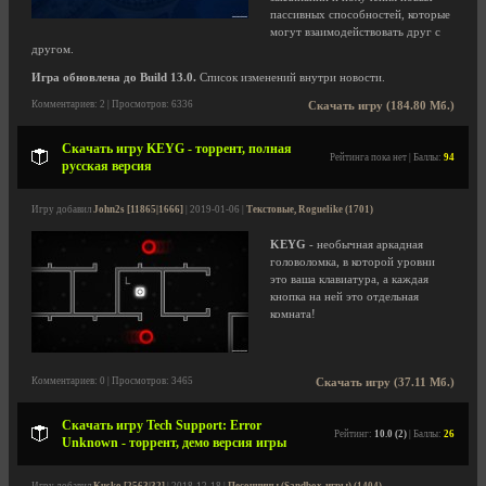
пассивных способностей, которые
могут взаимодействовать друг с
другом.
Игра обновлена до Build 13.0.
Список изменений внутри новости.
Комментариев: 2 | Просмотров: 6336
Скачать игру (184.80 Мб.)
Скачать игру KEYG - торрент, полная
Рейтинга пока нет | Баллы:
94
русская версия
Игру добавил
John2s [11865|1666]
| 2019-01-06 |
Текстовые, Roguelike (1701)
KEYG
- необычная аркадная
головоломка, в которой уровни
это ваша клавиатура, а каждая
кнопка на ней это отдельная
комната!
Комментариев: 0 | Просмотров: 3465
Скачать игру (37.11 Мб.)
Скачать игру Tech Support: Error
Рейтинг:
10.0 (2)
| Баллы:
26
Unknown - торрент, демо версия игры