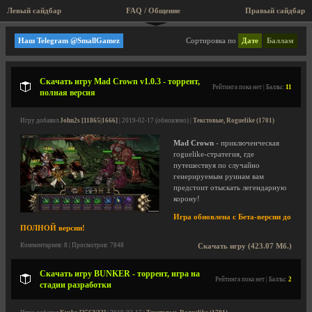
Левый сайдбар
FAQ / Общение
Пра
Текстовые, Roguelike
Наш Telegram @SmallGamez
Сортировка по
Дате
Баллам
Скачать игру Mad Crown v1.0.3 - торрент,
Рейтинга пока нет | Баллы:
11
полная версия
Игру добавил
John2s [11865|1666]
| 2019-02-17 (обновлено) |
Текстовые, Roguelike (1701)
Mad Crown
- приключенческая
roguelike-стратегия, где
путешествуя по случайно
генерируемым руинам вам
предстоит отыскать легендарную
корону!
Игра обновлена с Бета-версии до
ПОЛНОЙ версии!
Комментариев: 8 | Просмотров: 7848
Скачать игру (423.07 Мб.)
Скачать игру BUNKER - торрент, игра на
Рейтинга пока нет | Баллы:
2
стадии разработки