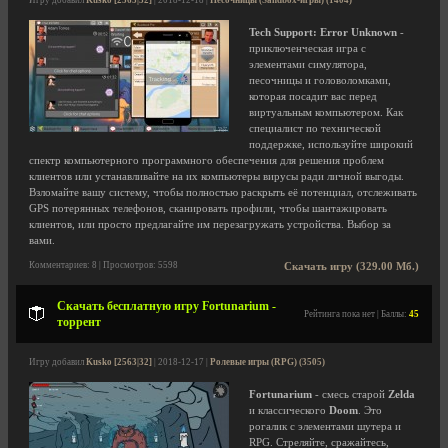
Игру добавил
Kusko [2563|32]
| 2018-12-18 |
Песочницы (Sandbox-игры) (1404)
Tech Support: Error Unknown
-
приключенческая игра с
элементами симулятора,
песочницы и головоломками,
которая посадит вас перед
виртуальным компьютером. Как
специалист по технической
поддержке, используйте широкий
спектр компьютерного программного обеспечения для решения проблем
клиентов или устанавливайте на их компьютеры вирусы ради личной выгоды.
Взломайте вашу систему, чтобы полностью раскрыть её потенциал, отслеживать
GPS потерянных телефонов, сканировать профили, чтобы шантажировать
клиентов, или просто предлагайте им перезагружать устройства. Выбор за
вами.
Комментариев: 8 | Просмотров: 5598
Скачать игру (329.00 Мб.)
Скачать бесплатную игру Fortunarium -
Рейтинга пока нет | Баллы:
45
торрент
Игру добавил
Kusko [2563|32]
| 2018-12-17 |
Ролевые игры (RPG) (3505)
Fortunarium
- смесь старой
Zelda
и классического
Doom
. Это
рогалик с элементами шутера и
RPG. Стреляйте, сражайтесь,