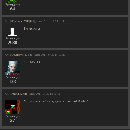
Репутация
64
От:
CTpeLock [2980|43]
| Дата 2011-04-30 19:01:14
Не кричи :)
Репутация
2980
От:
POWerrrr [133|181]
| Дата 2011-04-30 18:53:25
Это МУГЕН!
Репутация
133
От:
illogical [27|18]
| Дата 2011-04-30 18:40:12
Что за движок? Интерфейс копия Last Blade 2.
Репутация
27