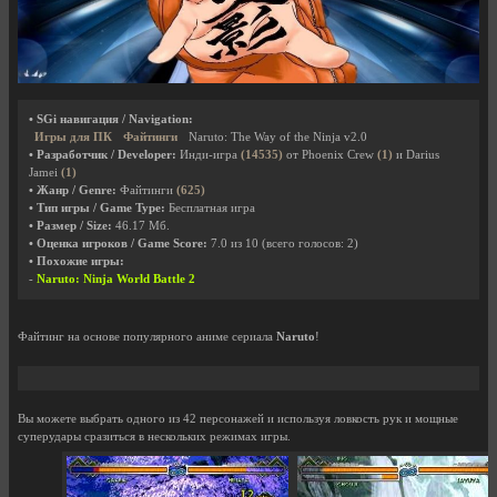
• SGi навигация / Navigation:
Игры для ПК
Файтинги
Naruto: The Way of the Ninja v2.0
• Разработчик / Developer:
Инди-игра
(14535)
от Phoenix Crew
(1)
и Darius
Jamei
(1)
• Жанр / Genre:
Файтинги
(625)
• Тип игры / Game Type:
Бесплатная игра
• Размер / Size:
46.17 Мб.
• Оценка игроков / Game Score:
7.0
из
10
(всего голосов:
2
)
• Похожие игры:
-
Naruto: Ninja World Battle 2
Файтинг на основе популярного аниме сериала
Naruto
!
Вы можете выбрать одного из 42 персонажей и используя ловкость рук и мощные
суперудары сразиться в нескольких режимах игры.