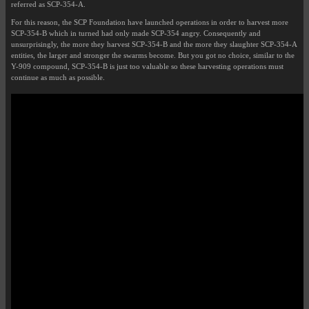
referred as SCP-354-A.
For this reason, the SCP Foundation have launched operations in order to harvest more
SCP-354-B which in turned had only made SCP-354 angry. Consequently and
unsurprisingly, the more they harvest SCP-354-B and the more they slaughter SCP-354-A
entities, the larger and stronger the swarms become. But you got no choice, similar to the
Y-909 compound, SCP-354-B is just too valuable so these harvesting operations must
continue as much as possible.