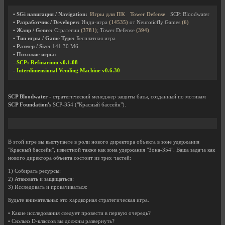
• SGi навигация / Navigation:
Игры для ПК
Tower Defense
SCP: Bloodwater
• Разработчик / Developer:
Инди-игра
(14535)
от Neuroticfly Games
(6)
• Жанр / Genre:
Стратегии
(3781)
; Tower Defense
(394)
• Тип игры / Game Type:
Бесплатная игра
• Размер / Size:
141.30 Мб.
• Похожие игры:
-
SCP: Refinarium v0.1.08
-
Interdimensional Vending Machine v0.6.30
SCP Bloodwater
- стратегический менеджер защиты базы, созданный по мотивам
SCP Foundation's
SCP-354 ("Красный бассейн").
В этой игре вы выступаете в роли нового директора объекта в зоне удержания
"Красный бассейн", известной также как зона удержания "Зона-354". Ваша задача как
нового директора объекта состоит из трех частей:
1) Собирать ресурсы:
2) Атаковать и защищаться:
3) Исследовать и прокачиваться:
Будьте внимательны: это хардкорная стратегическая игра.
• Какие исследования следует провести в первую очередь?
• Сколько D-классов вы должны развернуть?