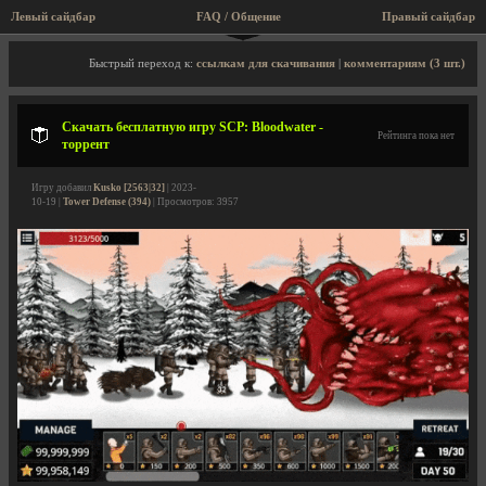
Левый сайдбар
FAQ / Общение
Правый сайдбар
Описание игры, торрент, скриншоты, видео
Быстрый переход к:
ссылкам для скачивания
|
комментариям (3 шт.)
Скачать бесплатную игру SCP: Bloodwater -
Рейтинга пока нет
торрент
Игру добавил
Kusko [2563|32]
| 2023-
10-19 |
Tower Defense (394)
| Просмотров: 3957