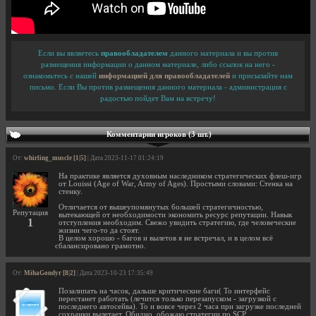
Если вы являетесь
правообладателем
данного материала и вы против
размещения информации о данном материале, либо ссылок на него -
ознакомьтесь с нашей
информацией для правообладателей
и присылайте нам
письмо. Если Вы против размещения данного материала - администрация с
радостью пойдет Вам на встречу!
Комментарии игроков (3 шт.)
От:
whirling_muscle [1|5]
| Дата 2023-11-17 01:24:19
На практике является духовным наследником стратегических флеш-игр
от Louissi (Age of War, Army of Ages). Простыми словами: Стенка на
стенку.
Отличается от вышеупомянутых большей стратегичностью,
Репутация
вытекающей от необходимости экономить ресурс репутации. Навык
1
отступления необходим. Свежо увидить стратегию, где человеческие
жизни чего-то да стоят.
В целом хорошо - багов и вылетов я не встречал, и в целом всё
сбалансировано грамотно.
От:
MihaGondyr [8|2]
| Дата 2023-10-23 17:35:49
Позалипать на часок, дальше критические баги( То интерфейс
перестанет работать (лечится только перезапуском - загрузкой с
последнего автосейва). То и вовсе через 2 часа при загрузке последней
сохранки вылетает. Обидно, обожаю стратегии по SCP.