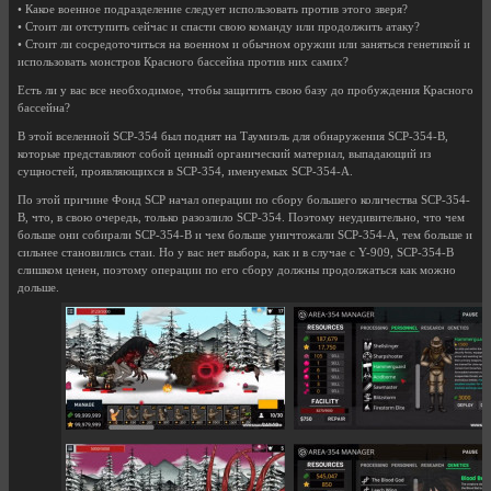
• Какое военное подразделение следует использовать против этого зверя?
• Стоит ли отступить сейчас и спасти свою команду или продолжить атаку?
• Стоит ли сосредоточиться на военном и обычном оружии или заняться генетикой и
использовать монстров Красного бассейна против них самих?
Есть ли у вас все необходимое, чтобы защитить свою базу до пробуждения Красного
бассейна?
В этой вселенной SCP-354 был поднят на Таумиэль для обнаружения SCP-354-B,
которые представляют собой ценный органический материал, выпадающий из
сущностей, проявляющихся в SCP-354, именуемых SCP-354-A.
По этой причине Фонд SCP начал операции по сбору большего количества SCP-354-
B, что, в свою очередь, только разозлило SCP-354. Поэтому неудивительно, что чем
больше они собирали SCP-354-B и чем больше уничтожали SCP-354-A, тем больше и
сильнее становились стаи. Но у вас нет выбора, как и в случае с Y-909, SCP-354-B
слишком ценен, поэтому операции по его сбору должны продолжаться как можно
дольше.