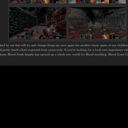
ated by me that will try and change things up once again for another classic game of my child
pretty much what's expected from yours truly. If you're looking for a fresh new experience wit
elease, Blood Fresh Supply has opened up a whole new world for Blood modding. Blood Extra Cris