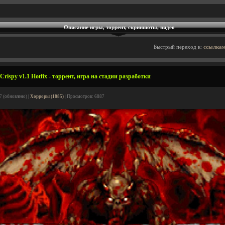
Описание игры, торрент, скриншоты, видео
Быстрый переход к:
ссылкам
Crispy v1.1 Hotfix - торрент, игра на стадии разработки
7 (обновлено) |
Хорроры (1885)
| Просмотров: 6887