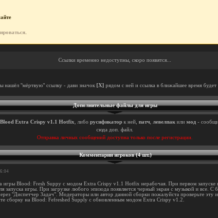
сайте
рироваться
.
Ссылки временно недоступны, скоро появятся...
ты нашёл "мёртвую" ссылку - дави значок
[X]
рядом с ней и ссылка в ближайшее время будет 
Дополнительные файлы для игры
Blood Extra Crispy v1.1 Hotfix
, либо
русификатор
к ней,
патч
,
левелпак
или
мод
- сообщи
сюда доп. файл.
Отправка личных сообщений доступна только после регистрации.
Комментарии игроков (4 шт.)
46:04
а игры Blood: Fresh Suppy с модом Extra Crispy v1.1 Hotfix нерабочая. При первом запуск
ля запуска игры. При загрузке любого эпизода появляется черный экран с музыкой и все. 
ерез "Диспетчер Задач". Модераторы или автор данной сборки пожалуйста проверьте эту 
е сборку на Blood: Fefreshed Supply с обновленным модом Extra Crispy v1.2.