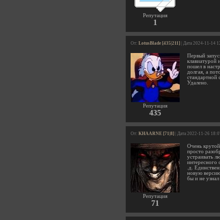
Репутация
1
От:
LotusBlade [435|211]
| Дата 2024-11-14 1
Первый запус
клавиатурой н
пошел в наст
долгая, а пот
стандартной 
Удалено.
Репутация
435
От:
KHAARNE [71|8]
| Дата 2022-11-26 18:
Очень крутой
просто разоб
устраивать л
интересного 
.д. Единствен
новую версию 
бы и не узнал
Репутация
71