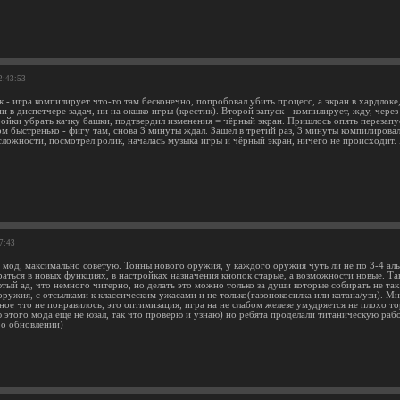
2:43:53
к - игра компилирует что-то там бесконечно, попробовал убить процесс, а экран в хардлок
и в диспетчере задач, ни на окшко игры (крестик). Второй запуск - компилирует, жду, через
ройки убрать качку башки, подтвердил изменения = чёрный экран. Пришлось опять перезапус
ом быстренько - фигу там, снова 3 минуты ждал. Зашел в третий раз, 3 минуты компилирова
сложности, посмотрел ролик, началась музыка игры и чёрный экран, ничего не происходит. 
07:43
 мод, максимально советую. Тонны нового оружия, у каждого оружия чуть ли не по 3-4 альт
раться в новых функциях, в настройках назначения кнопок старые, а возможности новые. Т
ютый ад, что немного читерно, но делать это можно только за души которые собирать не та
оружия, c отсылками к классическим ужасами и не только(газонокосилка или катана/узи). М
ное что не понравилось, это оптимизация, игра на не слабом железе умудряется не плохо т
этого мода еще не юзал, так что проверю и узнаю) но ребята проделали титаническую работ
 о обновлении)