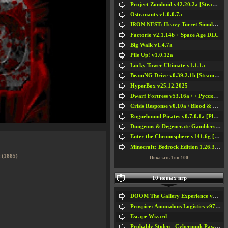
Project Zomboid v42.20.2a [Steam Early Access]
Ostranauts v1.0.0.7a
IRON NEST: Heavy Turret Simulator v1.0a
Factorio v2.1.14b + Space Age DLC
Big Walk v1.4.7a
Pile Up! v1.0.12a
Lucky Tower Ultimate v1.1.1a
BeamNG Drive v0.39.2.1b [Steam Early Access]
HyperBox v25.12.2025
Dwarf Fortress v53.16a / + Русская Версия v50.12a
Crisis Response v0.10a / Blood & Bullet
Roguebound Pirates v0.7.0.1a [Playtest]
Dungeons & Degenerate Gamblers v2.0.2a
Enter the Chronosphere v141.6g [Steam Early Access]
Minecraft: Bedrock Edition 1.26.33.1a / + TLauncher v2.89
ы
(1885)
Показать Топ-100
10 новых игр
DOOM The Gallery Experience v1.4.2
Prospice: Anomalous Logistics v97 [Playtest]
Escape Wizard
Probably Stolen - Cyberpunk Pawnshop Simulator v048c [Playtest]