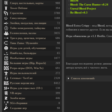
-
BlooM
Спорт, настольные, карты
988
-
Blood: The Curse Hunter v0.24
Tower Defense
394
-
Unreal Blood Project
-
Re-Blood v0.3
Стратегии
3780
Симуляторы
1188
Змейки, поедалки, эволюция
72
Blood Extra Crispy
- мод
Blood
, кот
Тайм менеджмент, тайкуны
1020
геймплея и многое другое. Если вы и
Головоломки, пазлы
3035
Игра обновлена до v1.1 Hotfix.
Спис
Три в ряд, цепочки, тетрисы
686
Типа Zuma / Dynomite
98
Игры для детей, обучающие
316
Пинболы, бильярды
65
Необычные игры
1077
Большие игры (Rip, Repack)
269
Благодаря последнему релизу движк
автора начать всё с чистого листа.
Ретро-игры (DOS, Win 9x)
691
Игры пользователей
272
Сетевые / ХотСит
2320
Список изменений:
Русские версии игр
8412
Игры для взрослых (18+)
130
VR-игры
399
Зомби игры
446
SGi-сборники
0
Создание игр
98