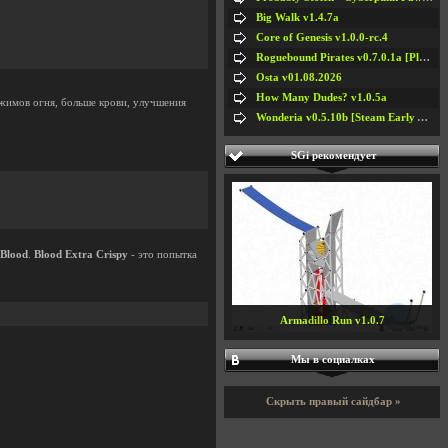
Big Walk v1.4.7a
Core of Genesis v1.0.0-rc.4
Roguebound Pirates v0.7.0.1a [Playtest]
Osta v01.08.2026
How Many Dudes? v1.0.5a
ежимов огня, больше крови, улучшения
Wonderia v0.5.10b [Steam Early Access]
SGi рекомендует
Blood
.
Blood Extra Crispy
- это попытка
Armadillo Run v1.0.7
#5
#6
Мы в социалках
#7
#8
Скрыть правый сайдбар »