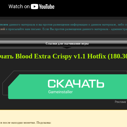
телем
данного материала и вы против размещения информации о данном материале, либо сс
лей
и присылайте нам письмо. Если Вы против размещения данного материала - администра
Ссылки для скачивания игры
ать Blood Extra Crispy v1.1 Hotfix (180.3
я после находки монетки. Подсказка: