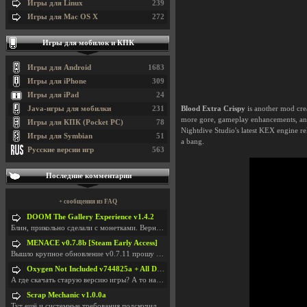
Игры для Linux
239
Игры для Mac OS X
272
Игры для мобилок и КПК
Игры для Android
1683
Игры для iPhone
309
Игры для iPad
24
Blood Extra Crispy
is another mod cre
Java-игры для мобилки
231
more gore, gameplay enhancements, and 
Игры для КПК (Pocket PC)
78
Nightdive Studio's latest KEX engine r
Игры для Symbian
51
a bang.
Русские версии игр
563
Последние комментарии
+ сообщения из FAQ
DOOM The Gallery Experience v1.4.2
Блин, прикольно сделали с монетками. Вернулся в св
MENACE v0.7.8b [Steam Early Access]
Вышло крупное обновление v0.7.11 прошу обновить
Oxygen Not Included v744825a + All DLC
А где скачать старую версию игры? А то на новой но
Scrap Mechanic v1.0.0a
Тут ещё и системные требования подскочили. Если не