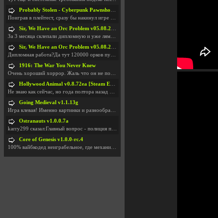
Probably Stolen - Cyberpunk Pawnshop Simulator v048c [Playtest]
Поиграв в плейтест, сразу бы накинул игре наивысши
Sir, We Have an Orc Problem v05.08.2026
За 3 месяца склепали дипломную и уже лям двести ба
Sir, We Have an Orc Problem v05.08.2026
Дипломная работа?Да тут 120000 орков путь выбирают
1916: The War You Never Knew
Очень хороший хоррор. Жаль что он не получил должн
Hollywood Animal v0.8.72ea [Steam Early Access]
Не знаю как сейчас, но года полтора назад игра был
Going Medieval v1.1.13g
Игра клевая! Именно картинки и разнообразия в стро
Ostranauts v1.0.0.7a
karry299 сказал:Главный вопрос - полиция по-прежне
Core of Genesis v1.0.0-rc.4
100% вайбкодед неиграбельное, где механики знает т