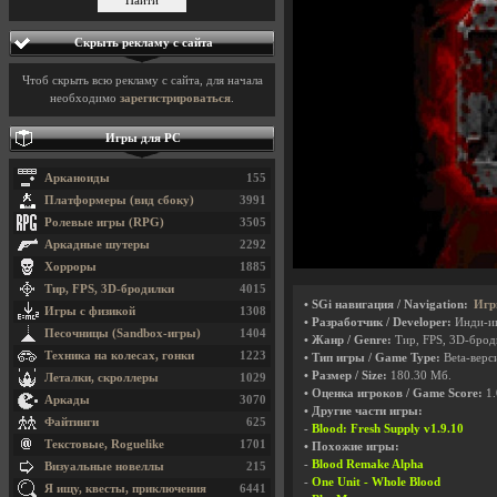
Скрыть рекламу с сайта
Чтоб скрыть всю рекламу с сайта, для начала
необходимо
зарегистрироваться
.
Игры для PC
Арканоиды
155
Платформеры (вид сбоку)
3991
Ролевые игры (RPG)
3505
Аркадные шутеры
2292
Хорроры
1885
Тир, FPS, 3D-бродилки
4015
• SGi навигация / Navigation:
Игр
Игры с физикой
1308
• Разработчик / Developer:
Инди-и
Песочницы (Sandbox-игры)
1404
• Жанр / Genre:
Тир, FPS, 3D-бро
Техника на колесах, гонки
1223
• Тип игры / Game Type:
Beta-верси
• Размер / Size:
180.30 Мб.
Леталки, скроллеры
1029
• Оценка игроков / Game Score:
1.
Аркады
3070
• Другие части игры:
Файтинги
625
-
Blood: Fresh Supply v1.9.10
Текстовые, Roguelike
1701
• Похожие игры:
-
Blood Remake Alpha
Визуальные новеллы
215
-
One Unit - Whole Blood
Я ищу, квесты, приключения
6441