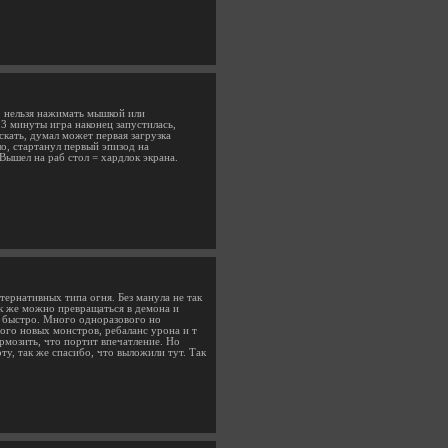
е, нельзя нажимать мышкой или
 3 минуты игра наконец запустилась,
кать, думал может первая загрузка
ло, стартанул первый эпизод на
Вышел на раб стол = хардлок экрана.
ернативных типа огня. Без манула не так
ак же можно превращаться в демона и
к быстро. Много одноразового но
ного новых монстров, ребаланс урона и т
ормозить, что портит впечатление. Но
у, так же спасибо, что выложили тут. Так