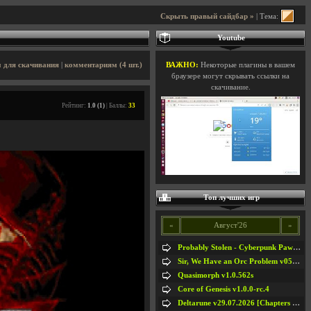
Скрыть правый сайдбар »
| Тема:
Youtube
 для скачивания
|
комментариям (4 шт.)
ВАЖНО:
Некоторые плагины в вашем
браузере могут скрывать ссылки на
скачивание.
Рейтинг:
1.0 (1)
| Баллы:
33
Топ лучших игр
«
Август'26
»
Probably Stolen - Cyberpunk Pawnshop Simulator v048c [Playtest]
Sir, We Have an Orc Problem v05.08.2026
Quasimorph v1.0.562s
Core of Genesis v1.0.0-rc.4
Deltarune v29.07.2026 [Chapters 1-5] / + RUS [Chapters 1-5]