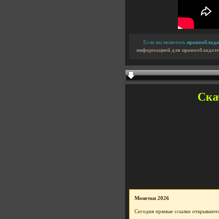
Если вы являетесь
правооблада
информацией для правообладате
Скач
Монетки 2026
Сегодня прямые ссылки открываютс