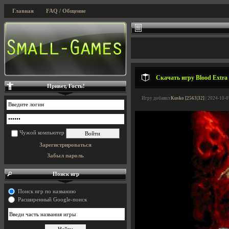
Главная
FAQ / Общение
Скачать игру Blood Extra 
Привет, Гость!
Игру добавил
Kusko [2563|32]
| 2024-10-0
Чужой компьютер
Зарегистрироваться
Забыл пароль
Поиск игр
Поиск игр по названию
Расширенный Google-поиск