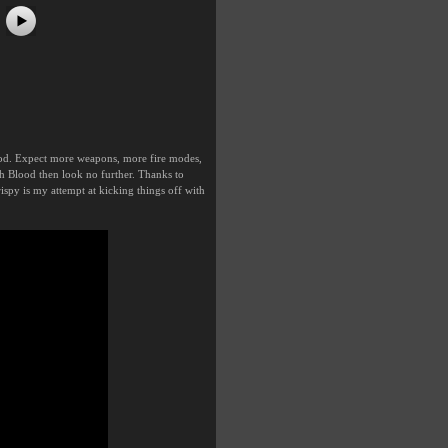
hood. Expect more weapons, more fire modes,
h Blood then look no further. Thanks to
py is my attempt at kicking things off with