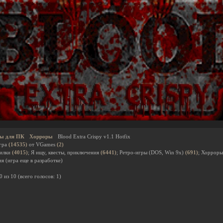
ы для ПК
Хорроры
Blood Extra Crispy v1.1 Hotfix
гра
(14535)
от VGames
(2)
дилки
(4015)
; Я ищу, квесты, приключения
(6441)
; Ретро-игры (DOS, Win 9x)
(691)
; Хоррор
я (игра еще в разработке)
0
из
10
(всего голосов:
1
)