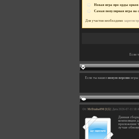
Новая игра про орды орков
Самая популярная игра на 
Для участия необходимо
зарегист
Если 
Если ты нашел
новую версию
игры
От:
MrDzuba090 [1|5]
| Дата 2026-07-11 18:
Данная сборк
компиляции д
приложение ч
лучше обновит