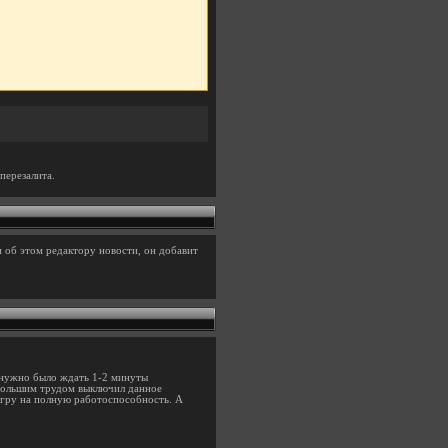
перезалита.
 об этом редактору новости, он добавит
е нужно было ждать 1-2 минуты
С большим трудом выключил данное
игру на полную работоспособность. А