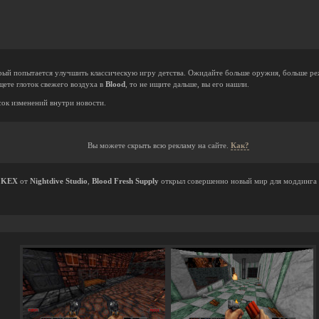
орый попытается улучшить классическую игру детства. Ожидайте больше оружия, больше р
щете глоток свежего воздуха в
Blood
, то не ищите дальше, вы его нашли.
ок изменений внутри новости.
Вы можете скрыть всю рекламу на сайте.
Как?
а
KEX
от
Nightdive Studio
,
Blood Fresh Supply
открыл совершенно новый мир для моддинга