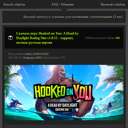
Левый сайдбар
FAQ / Общение
Правый сайдбар
Описание игры, торрент, скриншоты, видео
Быстрый переход к:
ссылкам для скачивания
|
комментариям (3 шт.)
Скачать игру Hooked on You: A Dead by
Daylight Dating Sim v1.0.15 - торрент,
Рейтинга пока нет | Баллы:
184
полная русская версия
Игру добавил
John2s [11865|1666]
|
2022-08-04 |
Хорроры (1885)
| Просмотров: 7272