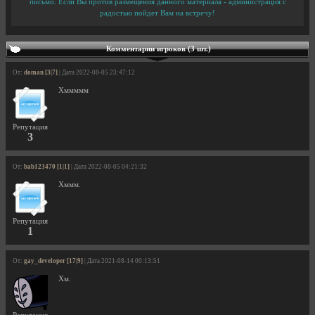
письмо. Если Вы против размещения данного материала - администрация с
радостью пойдет Вам на встречу!
Комментарии игроков (3 шт.)
От:
doman [3|7]
| Дата 2022-08-05 23:47:12
Хммммм
Репутация
3
От:
bab123470 [1|1]
| Дата 2022-08-05 04:21:32
Хммм.
Репутация
1
От:
gay_developer [17|9]
| Дата 2021-08-14 00:13:51
Хм.