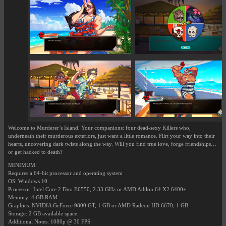
Welcome to Murderer’s Island. Your companions: four dead-sexy Killers who,
underneath their murderous exteriors, just want a little romance. Flirt your way into their
hearts, uncovering dark twists along the way. Will you find true love, forge friendships…
or get hacked to death?
MINIMUM:
Requires a 64-bit processor and operating system
OS: Windows 10
Processor: Intel Core 2 Duo E6550, 2.33 GHz or AMD Athlon 64 X2 6400+
Memory: 4 GB RAM
Graphics: NVIDIA GeForce 9800 GT, 1 GB or AMD Radeon HD 6670, 1 GB
Storage: 2 GB available space
Additional Notes: 1080p @ 30 FPS