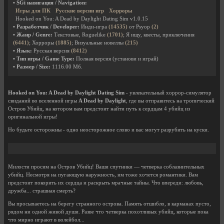
• SGi навигация / Navigation:
Игры для ПК
Русские версии игр
Хорроры
Hooked on You: A Dead by Daylight Dating Sim v1.0.15
• Разработчик / Developer:
Инди-игра
(14535)
от Psyop
(2)
• Жанр / Genre:
Текстовые, Roguelike
(1701)
; Я ищу, квесты, приключения
(6441)
; Хорроры
(1885)
; Визуальные новеллы
(215)
• Язык:
Русская версия
(8412)
• Тип игры / Game Type:
Полная версия (установи и играй)
• Размер / Size:
1116.00 Мб.
Hooked on You: A Dead by Daylight Dating Sim
- увлекательный хоррор-симулятор
свиданий во вселенной игры
A Dead by Daylight
, где вы отправитесь на тропический
Остров Убийц, на котором вам предстоит найти путь к сердцам 4 убийц из
оригинальной игры!
Но будьте осторожны - одно неосторожное слово и вас могут разрубить на куски.
Милости просим на Остров Убийц! Ваши спутники — четверка соблазнительных
убийц. Несмотря на пугающую наружность, им тоже хочется романтики. Вам
предстоит покорить их сердца и раскрыть мрачные тайны. Что впереди: любовь,
дружба... страшная смерть?
Вы просыпаетесь на берегу странного острова. Память отшибло, в карманах пусто,
рядом ни одной живой души. Разве что четверка похотливых убийц, которые пока
что мирно играют в волейбол...