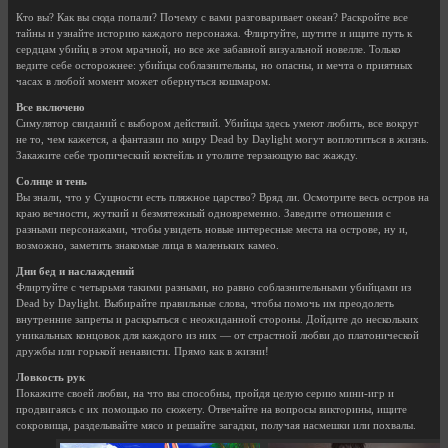
Кто вы? Как вы сюда попали? Почему с вами разговаривает океан? Раскройте все
тайны и узнайте историю каждого персонажа. Флиртуйте, шутите и ищите путь к
сердцам убийц в этом мрачной, но все же забавной визуальной новелле. Только
ведите себе осторожнее: убийцы соблазнительны, но опасны, и мечта о приятных
часах в любой момент может обернуться кошмаром.
Все включено
Симулятор свиданий с выбором действий. Убийцы здесь умеют любить, все вокруг
не то, чем кажется, а фантазии по миру Dead by Daylight могут воплотиться в жизнь.
Закажите себе тропический коктейль и утолите терзающую вас жажду.
Солнце и тень
Вы знали, что у Сущности есть пляжное царство? Вряд ли. Осмотрите весь остров на
краю вечности, жуткий и безмятежный одновременно. Заведите отношения с
разными персонажами, чтобы увидеть новые интересные места на острове, ну и,
возможно, заметить знакомые лица в маленьких камео.
Дни бед и наслаждений
Флиртуйте с четырьмя такими разными, но равно соблазнительными убийцами из
Dead by Daylight. Выбирайте правильные слова, чтобы помочь им преодолеть
внутренние запреты и раскрыться с неожиданной стороны. Дойдите до нескольких
уникальных концовок для каждого из них — от страстной любви до платонической
дружбы или горькой ненависти. Прямо как в жизни!
Ловкость рук
Покажите своей любви, на что вы способны, пройдя целую серию мини-игр и
продвигаясь с их помощью по сюжету. Отвечайте на вопросы викторины, ищите
сокровища, разделывайте мясо и решайте загадки, получая насмешки или похвалы.