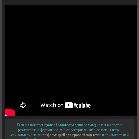
Если вы являетесь
правообладателем
данного материала и вы против
размещения информации о данном материале, либо ссылок на него -
ознакомьтесь с нашей
информацией для правообладателей
и присылайте нам