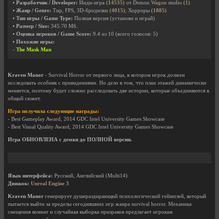
• Разработчик / Developer:
Инди-игра
(14535)
от Demon Wagon studio
(1)
• Жанр / Genre:
Тир, FPS, 3D-бродилки
(4015)
; Хорроры
(1885)
• Тип игры / Game Type:
Полная версия (установи и играй)
• Размер / Size:
345.70 Мб.
• Оценка игроков / Game Score:
9.4
из
10
(всего голосов:
5
)
• Похожие игры:
-
The Mask Man
Kraven Manor
- Survival Horror от первого лица, в котором игрок должен
исследовать особняк с привидениями. Но дело в том, что план этажей динамически
меняется, поэтому будет сложно расследовать две истории, которые объединяются в
общий сюжет.
Игра получила следующие награды:
- Best Gameplay Award, 2014 GDC Intel University Games Showcase
- Best Visual Quality Award, 2014 GDC Intel University Games Showcase
Игра ОБНОВЛЕНА с демки до ПОЛНОЙ версии.
Язык интерфейса:
Русский, Английский (Multi14)
Движок:
Unreal Engine 3
Kraven Manor
генерирует душераздирающий психологический геймплей, который
пытается выйти за пределы сегодняшних игр жанра survival horror. Механика
смещения комнат и случайная выборка призраков предлагает игрокам