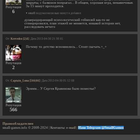
закрыты, с балконов попрыгал... В общем, хорошая игра, ненавязчивая.
За 15 минут проходится.
Репутация
6
•
smoll
подумал несколько минут и добавил:
душераздирающий психологический геймплей как-то не
сгенерировался, план этажей не меняется, никакой истории нет,
расследовать нечего
От:
Krevedco [2|4]
| Дата 2013-04-30 21:38:05
Почему то детство вспомнилось... Стоит скачать.+_+
Репутация
2
От:
Captain_Luna [566|66]
| Дата 2013-04-30 05:12:08
Эрммм... У Сергея Кравинова было поместье?
Репутация
566
Правообладателям
small-games.info © 2008-2024 | Контакты:
e-mail
|
Наш Telegram @SmallGamez