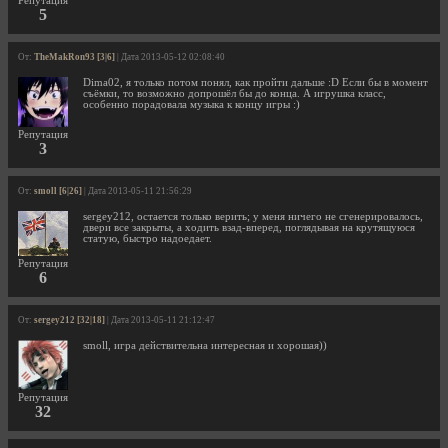
Репутация
5
От:
TheMakRon93 [3|6]
| Дата 2013-05-12 02:08:40
Dima02, я только потом понял, как пройти дальше :D Если бы в момент
съёмки, то возможно допрошёл бы до конца. А игрушка класс,
особенно порадовала музыка к концу игры :)
Репутация
3
От:
smoll [6|26]
| Дата 2013-05-11 21:56:29
sergey212, остается только верить; у меня ничего не сгенерировалось,
двери все закрыты, а ходить взад-вперед, поглядывая на крутящуюся
статую, быстро надоедает.
Репутация
6
От:
sergey212 [32|18]
| Дата 2013-05-11 21:12:47
smoll, игра действительна интересная и хорошая))
Репутация
32