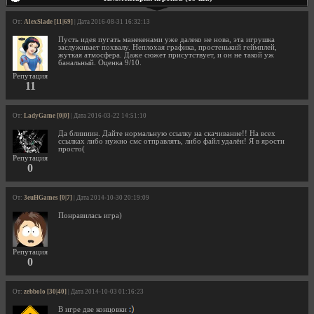
От:
AlexSlade [11|69]
| Дата 2016-08-31 16:32:13
Пусть идея пугать манекенами уже далеко не нова, эта игрушка
заслуживает похвалу. Неплохая графика, простенький геймплей,
жуткая атмосфера. Даже сюжет присутствует, и он не такой уж
банальный. Оценка 9/10.
Репутация
11
От:
LadyGame [0|0]
| Дата 2016-03-22 14:51:10
Да блиииин. Дайте нормальную ссылку на скачивание!! На всех
ссылках либо нужно смс отправлять, либо файл удалён! Я в ярости
просто(
Репутация
0
От:
3euHGames [0|7]
| Дата 2014-10-30 20:19:09
Понравилась игра)
Репутация
0
От:
zebbolo [30|40]
| Дата 2014-10-03 01:16:23
В игре две концовки