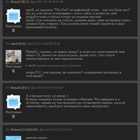
От:
Dima02 [8|15]
| Дата 2013-05-10 18:53:46
smoll, до надписи "The End" на кафельной стене... или это было пол?
Ах да, я не качал установщик с этого сайта, я пошел на сайт
разработчика и скачал оттуда последнюю версию.
smoll, если смотреть на статую, дальняя дверь слева на первом этаже -
должна быть открыта. Туда должен вести этакий указатель в виде
Репутация
мерцающей полоски.
8
От:
smoll [6|26]
| Дата 2013-05-08 06:38:30
Dima02, странно, до какого конца? я ходил по единственной зале
минут 15, ничего не происходило, кроме того, что статуя
поворачивалась ко мне периодически.
•
smoll
подумал несколько минут и добавил:
Репутация
6
sergey212, чем хороша, не поясните? созерцанием интерьера в
полумраке?
От:
Dima02 [8|15]
| Дата 2013-05-07 14:35:50
А я прошел игру до конца :)
В видео показана только половина геймплея. Что наверное и к
лучшему, однако на том моменте где остановился парень, игра не
заканчивается, наоборот начинается самое интересное.
Репутация
8
От:
Defuser222 [3626|10]
| Дата 2013-05-03 23:03:35
заменил видео