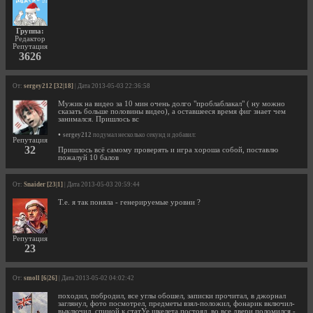
Группа:
Редактор
Репутация
3626
От:
sergey212 [32|18]
| Дата 2013-05-03 22:36:58
Мужик на видео за 10 мин очень долго "проблаблакал" ( ну можно
сказать больше половины видео), а оставшееся время фиг знает чем
занимался. Пришлось вс
•
sergey212
подумал несколько секунд и добавил:
Репутация
32
Пришлось всё самому проверять и игра хороша собой, поставлю
пожалуй 10 балов
От:
Snaider [23|1]
| Дата 2013-05-03 20:59:44
Т.е. я так поняла - генерируемые уровни ?
Репутация
23
От:
smoll [6|26]
| Дата 2013-05-02 04:02:42
походил, побродил, все углы обошел, записки прочитал, в джорнал
заглянул, фото посмотрел, предметы взял-положил, фонарик включил-
выключил, спиной к статУе шкелета постоял, во все двери поломился -