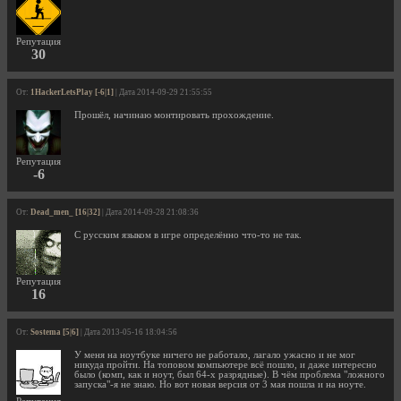
Репутация
30
От:
1HackerLetsPlay [-6|1]
| Дата 2014-09-29 21:55:55
Прошёл, начинаю монтировать прохождение.
Репутация
-6
От:
Dead_men_ [16|32]
| Дата 2014-09-28 21:08:36
С русским языком в игре определённо что-то не так.
Репутация
16
От:
Sostema [5|6]
| Дата 2013-05-16 18:04:56
У меня на ноутбуке ничего не работало, лагало ужасно и не мог
никуда пройти. На топовом компьютере всё пошло, и даже интересно
было (комп, как и ноут, был 64-х разрядные). В чём проблема "ложного
запуска"-я не знаю. Но вот новая версия от 3 мая пошла и на ноуте.