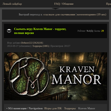
Левый сайдбар
FAQ / Общение
Пра
Описание игры, торрент, скриншоты, видео
Быстрый переход к:
ссылкам для скачивания
|
комментариям (19 шт.)
Скачать игру Kraven Manor - торрент,
Рейтинг:
9.4 (5)
| Баллы:
29
полная версия
Игру добавил
Defuser222 [3626|10]
|
2014-09-27 (обновлено) |
Хорроры (1885)
| Просмотров: 20127
• SGi навигация / Navigation:
Игры для ПК
Хорроры
Kraven Manor